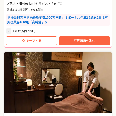
となく安心して学べます。 入社研修後も、業務時間内の研修で新しい技
ブラスト/美.design
| セラピスト / 施術者
術を学びながら、習得技術の確認もできるため、入社後のフォローも万
東京都 新宿区 ...他13店舗
全です。 ------------------- ノルマなし、指名制なし、集客不要。 施術に集
中できる環境です！ ------------------- ノルマや指名制がないので、プレッ
🎉祝金15万円🎉未経験年収1000万円超も！ボーナス年2回&週休2日＆有
シャーを感じずに、 目の前のお客様にしっかり向き合えます！ スタッフ
給◎業界TOP級「高待遇」✨
同士で助け合いながら、お互いにアドバイスし合える環境です！ ----------
--------- ワークライフバランスも充実♪ ------------------- 充実の福利厚生はピ
正
26
万円
100
万円
月給
~
アスグループならでは！ ・研修中も給与・条件に変更なし ・残業ほぼな
し。 ・未経験でも25.7万円～からスタート！ ・奨学金返還支援制度
キープする
応募画面へ進む
（完済まで毎月返還額の80%を会社が返還） ・産休、育児休暇の取得率
は100% など。詳しくは福利厚生の欄をご覧ください。