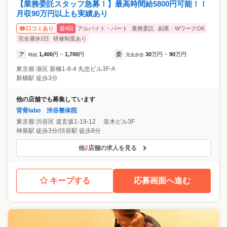
【業務委託スタッフ急募！】最高時間給5800円可能！！
月収90万円以上も実績あり
週4回
アルバイト・パート
業務委託
副業・WワークOK
口コミあり
完全週休2日
研修制度あり
ア
1,400
円
1,700
円
委
30
万円
90
万円
時給
~
完全歩合
~
東京都
港区
新橋1-8-4 丸忠ビル3F-A
新橋駅 徒歩3分
他の店舗でも募集しています
背骨labo 渋谷整体院
東京都
渋谷区
道玄坂1-19-12 並木ビル3F
神泉駅 徒歩3分/渋谷駅 徒歩8分
他
2
店舗の求人を見る
キープする
応募画面へ進む