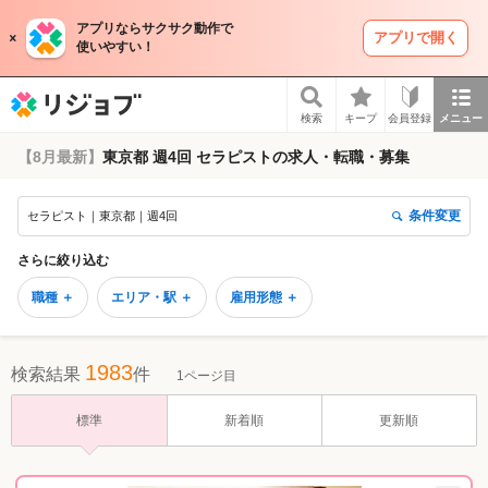
アプリならサクサク動作で
アプリで開く
使いやすい！
リジョブ
検索
キープ
会員登録
メニュー
【8月最新】
東京都 週4回 セラピストの求人・転職・募集
条件変更
セラピスト｜東京都｜週4回
さらに絞り込む
職種 ＋
エリア・駅 ＋
雇用形態 ＋
1983
検索結果
件
1ページ目
標準
新着順
更新順