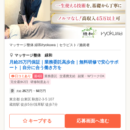
マッサージ整体 緑和/ryokuwa
｜
セラピスト / 施術者
マッサージ整体 緑和
月給25万円保証｜業務委託高歩合｜無料研修で安心サポ
ート｜自分に合う働き方を
週4回
業務委託
交通費支給
副業・WワークOK
口コミあり
完全週休2日
研修制度あり
委
25
万円
50
万円
月給
~
東京都
台東区
駒形2-3-5 107
蔵前駅 徒歩5分/浅草駅 徒歩7分
キープする
応募画面へ進む