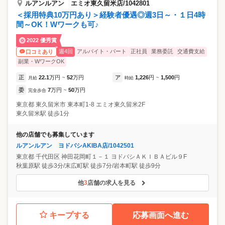
ルアンルアン エミオ東久留米店/1042801
＜採用特典10万円あり＞経験者優遇◎週3日～・１日4時
間～OK！Wワークも可♪
2022 優秀賞
週4回
アルバイト・パート
正社員
業務委託
交通費支給
口コミあり
副業・WワークOK
正
22.1
万円
52
万円
ア
1,226
円
1,500
円
月給
~
時給
~
委
7
万円
50
万円
完全歩合
~
東京都
東久留米市
東本町1-8 エミオ東久留米2F
東久留米駅 徒歩1分
他の店舗でも募集しています
ルアンルアン ヨドバシAKIBA店/1042501
東京都
千代田区
神田花岡町１－１ ヨドバシＡＫＩＢＡビル９F
秋葉原駅 徒歩3分/末広町駅 徒歩7分/岩本町駅 徒歩9分
他
3
店舗の求人を見る
キープする
応募画面へ進む