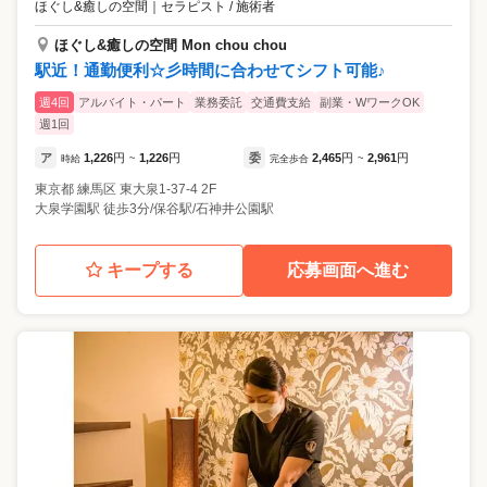
ほぐし&癒しの空間
｜
セラピスト / 施術者
ほぐし&癒しの空間 Mon chou chou
駅近！通勤便利☆彡時間に合わせてシフト可能♪
週4回
アルバイト・パート
業務委託
交通費支給
副業・WワークOK
週1回
ア
1,226
円
1,226
円
委
2,465
円
2,961
円
時給
~
完全歩合
~
東京都
練馬区
東大泉1-37-4 2F
大泉学園駅 徒歩3分/保谷駅/石神井公園駅
キープする
応募画面へ進む