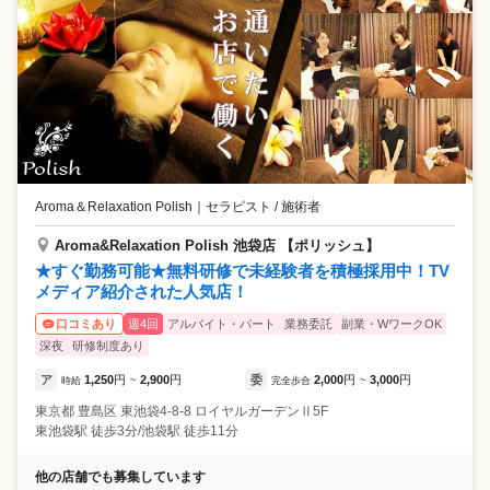
Aroma＆Relaxation Polish
｜
セラピスト / 施術者
Aroma&Relaxation Polish 池袋店 【ポリッシュ】
★すぐ勤務可能★無料研修で未経験者を積極採用中！TV
メディア紹介された人気店！
週4回
アルバイト・パート
業務委託
副業・WワークOK
口コミあり
深夜
研修制度あり
ア
1,250
円
2,900
円
委
2,000
円
3,000
円
時給
~
完全歩合
~
東京都
豊島区
東池袋4-8-8 ロイヤルガーデンⅡ5F
東池袋駅 徒歩3分/池袋駅 徒歩11分
他の店舗でも募集しています