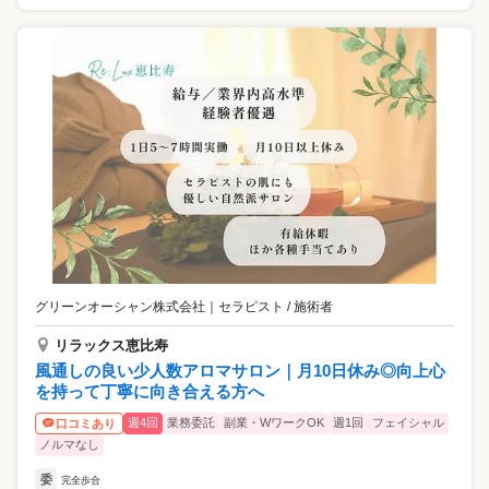
グリーンオーシャン株式会社
｜
セラピスト / 施術者
リラックス恵比寿
風通しの良い少人数アロマサロン｜月10日休み◎向上心
を持って丁寧に向き合える方へ
週4回
業務委託
副業・WワークOK
週1回
フェイシャル
口コミあり
ノルマなし
委
完全歩合