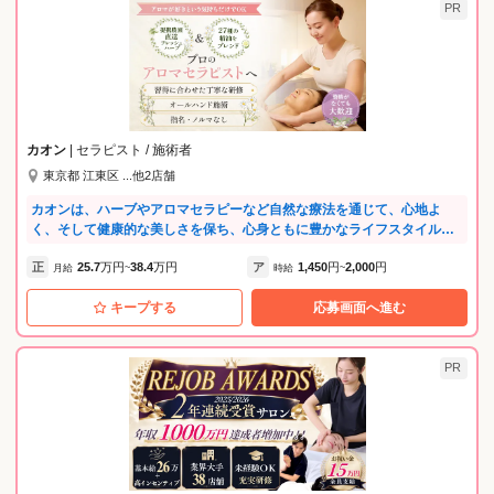
PR
カオン
| セラピスト / 施術者
東京都 江東区 ...他2店舗
カオンは、ハーブやアロマセラピーなど自然な療法を通じて、心地よ
く、そして健康的な美しさを保ち、心身ともに豊かなライフスタイルを
楽しむことに関心の高いお客様が多く来店されます。 共に働くスタッフ
正
25.7
万円
38.4
万円
ア
1,450
円
2,000
円
は、様々な社会経験を経てセラピストへ転身した方が多く、これまでの
月給
~
時給
~
社会経験や女性ならではの感性を活かせる環境です。 カオンの理念に共
キープする
応募画面へ進む
感し、私たちと一緒に働いて頂ける方のご応募をお待ちしております! 先
輩のリアルVoice！ ▼先輩Aさん ・アロマオイルトリートメントや深筋
セラピー技術だけでなく、お客様の悩みに合わせてブレンドするカスタ
マイズ力が身に付きました！お客様1人に対して、お迎えからお見送りま
PR
でを自分で担当するので、おもてなしの力が身に付いたと感じていま
す！ ▼先輩Kさん ・残業がほとんど無くて、有休や希望休もしっかり取
れるから、メリハリをつけて働けています！しかも5連続休暇も取れるの
で、プライベートの予定も立てやすくすごく充実しています♪ --------------
---- 未経験でも安心♪ あなたのペースに合わせたマンツーマン研修 ---------
--------- 一人ひとりの習得スピードに合わせて進むので、不安を感じるこ