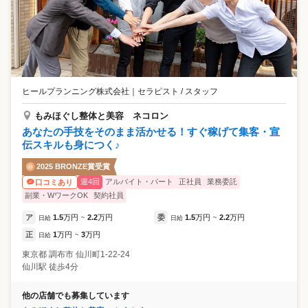
ヒールプランニング株式会社
｜
セラピスト / スタッフ
もみほぐし整体と美容 ネコロン
あなたの手技をそのまま活かせる！すぐ稼げて集客・宣
伝スキルも身につく♪
2025 BRONZE賞受賞
週4回
アルバイト・パート
正社員
業務委託
口コミあり
副業・WワークOK
契約社員
ア
1.5
万円
2.2
万円
委
1.5
万円
2.2
万円
日給
~
日給
~
正
1
万円
3
万円
日給
~
東京都
調布市
仙川町1-22-24
仙川駅 徒歩4分
他の店舗でも募集しています