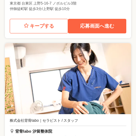
東京都
台東区
上野5-16-7 ノボルビル3階
仲御徒町駅 徒歩3分/上野駅 徒歩10分
キープする
応募画面へ進む
株式会社背骨labo
｜
セラピスト / スタッフ
背骨labo 汐留整体院