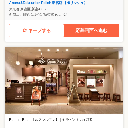
Aroma&Relaxation Polish 新宿店 【ポリッシュ】
東京都
新宿区
新宿4-3-7
新宿三丁目駅 徒歩4分/新宿駅 徒歩6分
キープする
応募画面へ進む
Ruam Ruam【ルアンルアン】
｜
セラピスト / 施術者