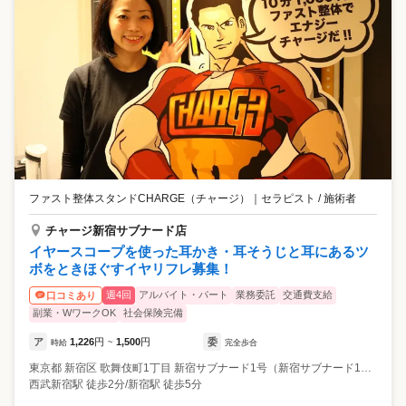
ファスト整体スタンドCHARGE（チャージ）
｜
セラピスト / 施術者
チャージ新宿サブナード店
イヤースコープを使った耳かき・耳そうじと耳にあるツ
ボをときほぐすイヤリフレ募集！
週4回
アルバイト・パート
業務委託
交通費支給
口コミあり
副業・WワークOK
社会保険完備
ア
1,226
円
1,500
円
委
時給
~
完全歩合
東京都
新宿区
歌舞伎町1丁目 新宿サブナード1号（新宿サブナード1丁目）
西武新宿駅 徒歩2分/新宿駅 徒歩5分