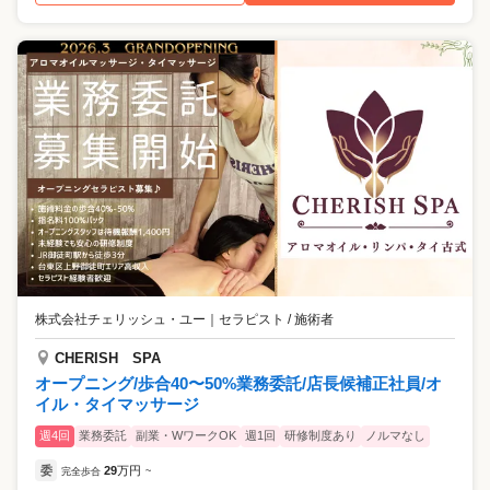
株式会社チェリッシュ・ユー
｜
セラピスト / 施術者
CHERISH SPA
オープニング/歩合40〜50%業務委託/店長候補正社員/オ
イル・タイマッサージ
週4回
業務委託
副業・WワークOK
週1回
研修制度あり
ノルマなし
委
29
万円
完全歩合
~