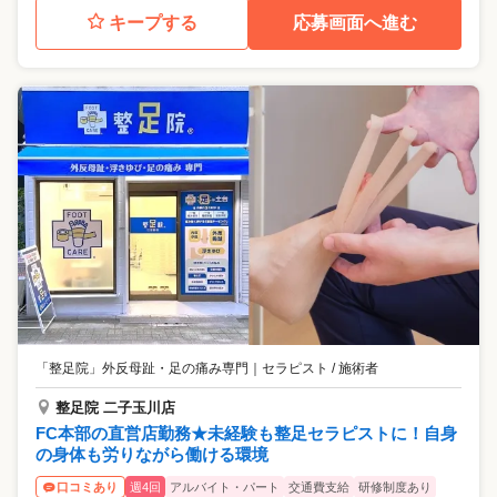
キープする
応募画面へ進む
「整足院」外反母趾・足の痛み専門
｜
セラピスト / 施術者
整足院 二子玉川店
FC本部の直営店勤務★未経験も整足セラピストに！自身
の身体も労りながら働ける環境
週4回
アルバイト・パート
交通費支給
研修制度あり
口コミあり