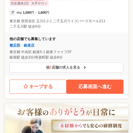
完全週休2日
大手サロン
ア
1,500
円
1,600
円
時給
~
東京都
世田谷区
玉川2-2-1 二子玉川ライズバーズモール211
二子玉川駅 徒歩6分
他の店舗でも募集しています
整足院 銀座店
東京都
中央区
銀座5-1 銀座ファイブ2F
銀座駅 徒歩3分/有楽町駅 徒歩8分
他
7
店舗の求人を見る
キープする
応募画面へ進む