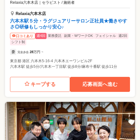
Relaxia六本木店
｜
セラピスト / 施術者
Relaxia六本木店
六本木駅５分・ラグジュアリーサロン正社員★働きやす
さ◎研修もしっかり安心♪
週4回
業務委託
副業・WワークOK
フェイシャル
週2回
口コミあり
シフト制
委
28
万円
完全歩合
~
東京都
港区
六本木5-16-4 六本木エーワンビル2F
六本木駅 徒歩5分/六本木一丁目駅 徒歩8分/麻布十番駅 徒歩11分
キープする
応募画面へ進む