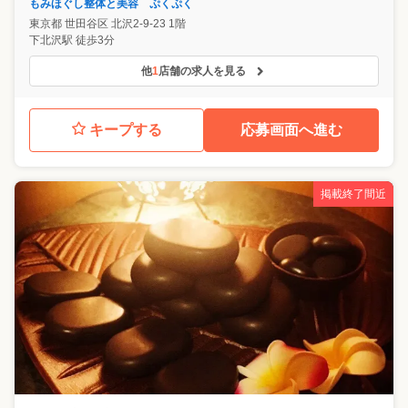
もみほぐし整体と美容 ぷくぷく
東京都
世田谷区
北沢2-9-23 1階
下北沢駅 徒歩3分
他
1
店舗の求人を見る
キープする
応募画面へ進む
掲載終了間近