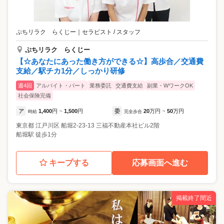
ぷちリラク らくじー
｜
セラピスト / スタッフ
ぷちリラク らくじー
【☆あなたにあった働き方ができる☆】高歩合／交通費
支給／駅チカ1分／しっかり研修
週4回
アルバイト・パート
業務委託
交通費支給
副業・WワークOK
社会保険完備
ア
1,400
円
1,500
円
委
20
万円
50
万円
時給
~
完全歩合
~
東京都
江戸川区
船堀2-23-13 三福不動産本社ビル2階
船堀駅 徒歩1分
キープする
応募画面へ進む
掲載終了間近