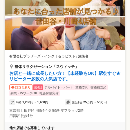
有限会社ブラザーズ・インク
｜
セラピスト / 施術者
整体リラクゼーション「スウィッチ」
お店と一緒に成長したい方！【未経験もOK】駅徒すぐ★
リピーター多数の人気店です。
週4回
アルバイト・パート
業務委託
交通費支給
口コミあり
副業・WワークOK
社会保険完備
ア
1,250
円
1,400
円
委
25
万円
50
万円
時給
~
完全歩合
~
東京都
世田谷区
用賀4-4-6 第5明友フラッツ2階
用賀駅 徒歩1分
他の店舗でも募集しています