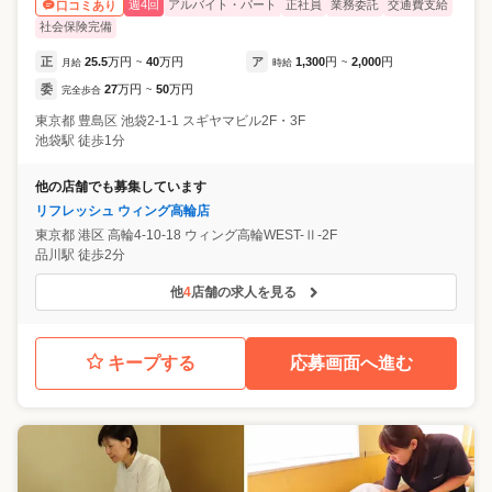
週4回
アルバイト・パート
正社員
業務委託
交通費支給
口コミあり
社会保険完備
正
25.5
万円
40
万円
ア
1,300
円
2,000
円
月給
~
時給
~
委
27
万円
50
万円
完全歩合
~
東京都
豊島区
池袋2-1-1 スギヤマビル2F・3F
池袋駅 徒歩1分
他の店舗でも募集しています
リフレッシュ ウィング高輪店
東京都
港区
高輪4-10-18 ウィング高輪WEST-Ⅱ-2F
品川駅 徒歩2分
他
4
店舗の求人を見る
キープする
応募画面へ進む