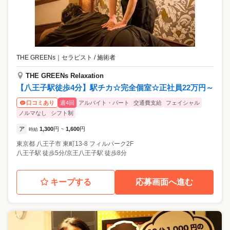
THE GREENs
｜
セラピスト / 施術者
THE GREENs Relaxation
【八王子駅徒歩4分】駅チカ☆完全個室☆正社員22万円～
週4回
アルバイト・パート
交通費支給
フェイシャル
口コミあり
ノルマなし
シフト制
ア
1,300
円
1,600
円
時給
~
東京都
八王子市
東町13-8 フィルパーク2F
八王子駅 徒歩5分/京王八王子駅 徒歩8分
キープする
応募画面へ進む