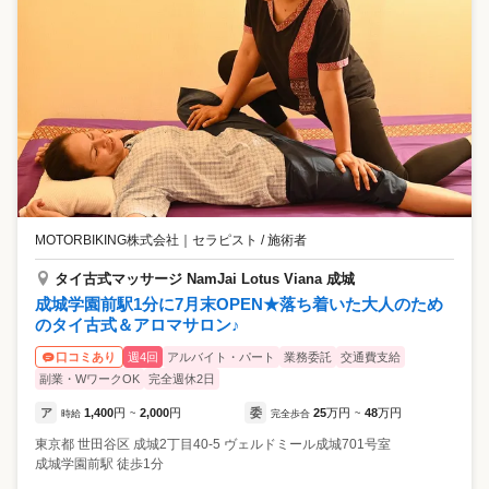
MOTORBIKING株式会社
｜
セラピスト / 施術者
タイ古式マッサージ NamJai Lotus Viana 成城
成城学園前駅1分に7月末OPEN★落ち着いた大人のため
のタイ古式＆アロマサロン♪
週4回
アルバイト・パート
業務委託
交通費支給
口コミあり
副業・WワークOK
完全週休2日
ア
1,400
円
2,000
円
委
25
万円
48
万円
時給
~
完全歩合
~
東京都
世田谷区
成城2丁目40-5 ヴェルドミール成城701号室
成城学園前駅 徒歩1分