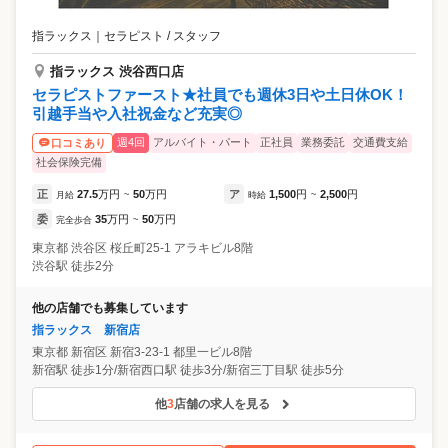
指ラックス
｜
セラピスト / スタッフ
指ラックス 渋谷西口店
セラピストファースト★社員でも週休3日や土日休OK！
引越手当や入社祝金など充実◎
週4回
アルバイト・パート
正社員
業務委託
交通費支給
口コミあり
社会保険完備
正
27.5
万円
50
万円
ア
1,500
円
2,500
円
月給
~
時給
~
委
35
万円
50
万円
完全歩合
~
東京都
渋谷区
桜丘町25-1 アラキビル8階
渋谷駅 徒歩2分
他の店舗でも募集しています
指ラックス 新宿店
東京都
新宿区
新宿3-23-1 都里一ビル8階
新宿駅 徒歩1分/新宿西口駅 徒歩3分/新宿三丁目駅 徒歩5分
他
3
店舗の求人を見る