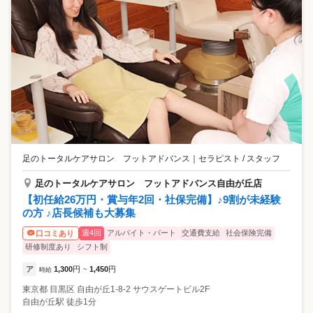
足のトータルケアサロン フットアドバンス
｜
セラピスト / スタッフ
足のトータルケアサロン フットアドバンス自由が丘店
【初任給26万円・賞与年2回・社保完備】♪9割が未経験
の方 ♪店長候補も大募集
週4回
アルバイト・パート
交通費支給
社会保険完備
口コミあり
研修制度あり
シフト制
ア
1,300
円
1,450
円
時給
~
東京都
目黒区
自由が丘1-8-2 サウスゲートビル2F
自由が丘駅 徒歩1分