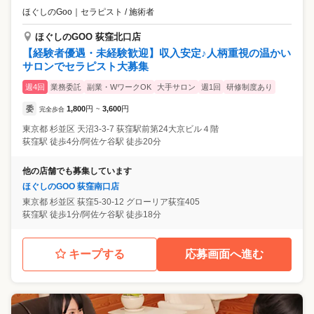
ほぐしのGoo
｜
セラピスト / 施術者
ほぐしのGOO 荻窪北口店
【経験者優遇・未経験歓迎】収入安定♪人柄重視の温かい
サロンでセラピスト大募集
週4回
業務委託
副業・WワークOK
大手サロン
週1回
研修制度あり
委
1,800
円
3,600
円
完全歩合
~
東京都
杉並区
天沼3-3-7 荻窪駅前第24大京ビル４階
荻窪駅 徒歩4分/阿佐ケ谷駅 徒歩20分
他の店舗でも募集しています
ほぐしのGOO 荻窪南口店
東京都
杉並区
荻窪5-30-12 グローリア荻窪405
荻窪駅 徒歩1分/阿佐ケ谷駅 徒歩18分
キープする
応募画面へ進む