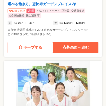
選べる働き方。恵比寿ガーデンプレイス内!
週4回
アルバイト・パート
正社員
交通費支給
口コミあり
社会保険完備
完全週休2日
正
20
万円
40
万円
ア
1,226
円
1,500
円
月給
~
時給
~
東京都
渋谷区
恵比寿4-20-3 恵比寿ガーデンプレイスタワー４F
恵比寿駅 徒歩9分/目黒駅 徒歩15分
キープする
応募画面へ進む