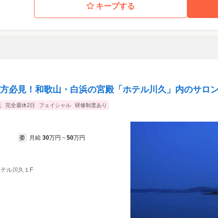
キープする
方必見！和歌山・白浜の宮殿「ホテル川久」内のサロン
託
完全週休2日
フェイシャル
研修制度あり
月給
30
万円
50
万円
委
~
 ホテル川久１F