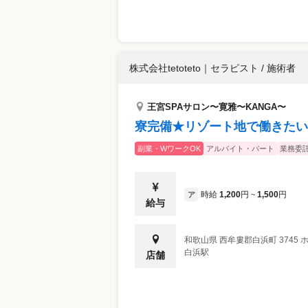
株式会社tetoteto
｜
セラピスト / 施術者
王宮SPAサロン〜寛雅〜KANGA〜
寮完備★リゾート地で働きたい
副業・WワークOK
アルバイト・パート
業務委
時給
1,200
円
1,500
円
ア
~
給与
和歌山県
西牟婁郡白浜町
3745
白浜駅
店舗