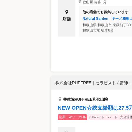
和歌山駅 徒歩1分
他の店舗でも募集しています
Natural Garden キー
店舗
和歌山県
和歌山市
東蔵前丁39
和歌山市駅 徒歩8分
株式会社RUFFREE
｜
セラピスト / 講
整体院RUFFREE和歌山院
NEW OPEN☆総支給額は27
副業・WワークOK
アルバイト・パート
完全週休