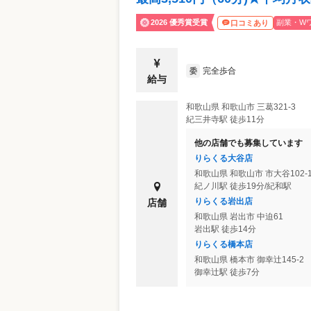
2026 優秀賞受賞
副業・W
口コミあり
完全歩合
委
給与
和歌山県
和歌山市
三葛321-3
紀三井寺駅 徒歩11分
他の店舗でも募集しています
りらくる大谷店
和歌山県
和歌山市
市大谷102-
紀ノ川駅 徒歩19分/紀和駅
りらくる岩出店
店舗
和歌山県
岩出市
中迫61
岩出駅 徒歩14分
りらくる橋本店
和歌山県
橋本市
御幸辻145-2
御幸辻駅 徒歩7分