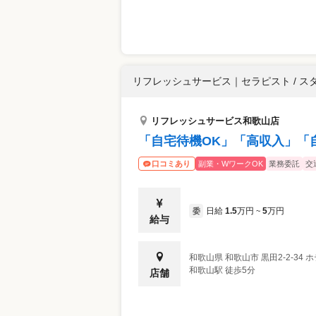
リフレッシュサービス
｜
セラピスト / ス
リフレッシュサービス和歌山店
「自宅待機OK」「高収入」「
副業・WワークOK
業務委託
交
口コミあり
日給
1.5
万円
5
万円
委
~
給与
和歌山県
和歌山市
黒田2-2-34
和歌山駅 徒歩5分
店舗