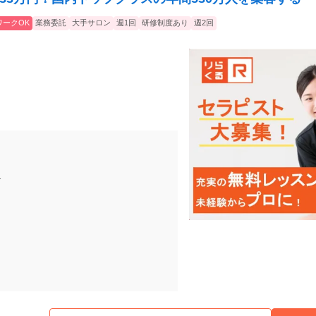
ワークOK
業務委託
大手サロン
週1回
研修制度あり
週2回
1