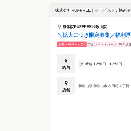
株式会社RUFFREE
｜
セラピスト / 施術者
整体院RUFFREE和歌山院
＼拡大につき限定募集／福利厚
副業・WワークOK
アルバイト・パート
完全週休
時給
1,250
円
1,250
円
ア
~
給与
和歌山県
和歌山市
友田町４丁目
店舗