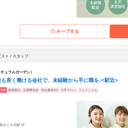
キープする
スト / スタッフ
店（ナチュラルガーデン）
後も長く働ける会社で、未経験から手に職を♪<駅近>
OK
業務委託
交通費支給
完全週休2日
大手サロン
フェイシャル
和歌山ミオ北館 1F