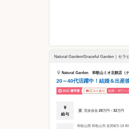
Natural Garden/Graceful Garden
｜
セラピ
Natural Garden 和歌山ミオ北館
20～40代活躍中！結婚＆出産
2022 優秀賞
副業・Wワーク
口コミあり
完全歩合
20
万円
32
万円
委
~
給与
和歌山県
和歌山市
友田町5-18 