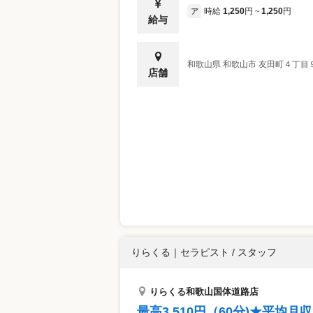
時給
1,250
円
1,250
円
ア
~
給与
和歌山県
和歌山市
友田町４丁目
店舗
りらくる
｜
セラピスト / スタッフ
りらくる和歌山国体道路店
最高3,510円（60分)★平