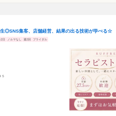
生◎SNS集客、店舗経営、結果の出る技術が学べる☆
2日
ノルマなし
週2回
ブライダル
９５