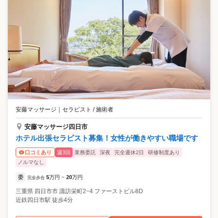
安藤マッサージ
｜
セラピスト / 施術者
安藤マッサージ四日市
ホテル出張セラピスト募集！女性が働きやすい職場です
週3回
業務委託
深夜
完全週休2日
研修制度あり
口コミあり
ノルマなし
委
5
万円
20
万円
完全歩合
~
三重県
四日市市
諏訪栄町2−4 ファーストビル8D
近鉄四日市駅 徒歩4分