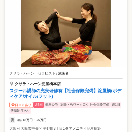
クサラ・ハーン
｜
セラピスト / 施術者
クサラ・ハーン淀屋橋本店
スクール講師の充実研修有【社会保険完備】淀屋橋(ボデ
ィケア/オイル/フット)
週3回
業務委託
副業・WワークOK
社会保険完備
週1回
口コミあり
研修制度あり
委
18
万円
25
万円
月給
~
大阪府
大阪市中央区
平野町3丁目1-9 アメニティ淀屋橋3F