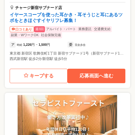
チャージ新宿サブナード店
イヤースコープを使った耳かき・耳そうじと耳にあるツ
ボをときほぐすイヤリフレ募集！
週3回
アルバイト・パート
業務委託
交通費支給
口コミあり
副業・WワークOK
社会保険完備
ア
1,226
円
1,500
円
委
時給
~
完全歩合
東京都
新宿区
歌舞伎町1丁目 新宿サブナード1号（新宿サブナード1丁目）
西武新宿駅 徒歩2分/新宿駅 徒歩5分
キープする
応募画面へ進む