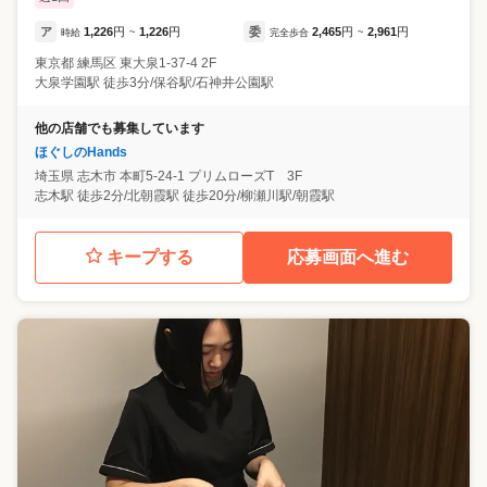
ア
1,226
円
1,226
円
委
2,465
円
2,961
円
時給
~
完全歩合
~
東京都
練馬区
東大泉1-37-4 2F
大泉学園駅 徒歩3分/保谷駅/石神井公園駅
他の店舗でも募集しています
ほぐしのHands
埼玉県
志木市
本町5-24-1 プリムローズT 3F
志木駅 徒歩2分/北朝霞駅 徒歩20分/柳瀬川駅/朝霞駅
キープする
応募画面へ進む