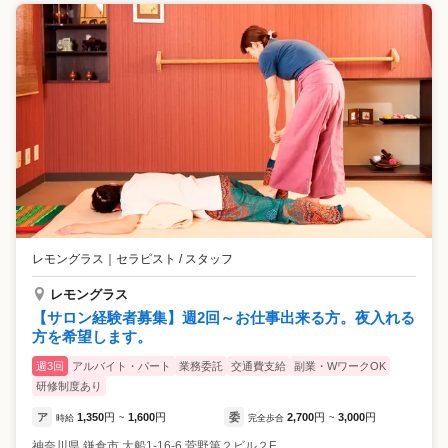
レモングラス
｜
セラピスト / スタッフ
レモングラス
【サロン経験者募集】週2回～お仕事出来る方。夜入れる
方を希望します。
週3回
アルバイト・パート
業務委託
交通費支給
副業・WワークOK
研修制度あり
ア
1,350
円
1,600
円
委
2,700
円
3,000
円
時給
~
完全歩合
~
神奈川県
鎌倉市
大船1-16-6 菅野第２ビル２F