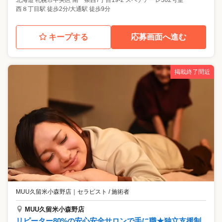
北海道
札幌市中央区
南一条西7丁目19-2 スペチアーレ302号室
西８丁目駅 徒歩2分/大通駅 徒歩9分
キープする
応募画面へ進む
掲載終了間近
MUU久留米小森野店
｜
セラピスト / 施術者
MUU久留米小森野店
リピーター80%の安心安全サロンで手に職★独立支援制