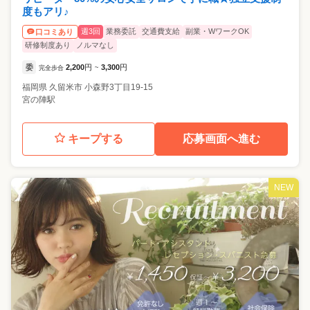
度もアリ♪
週3回
業務委託
交通費支給
副業・WワークOK
口コミあり
研修制度あり
ノルマなし
委
2,200
円
3,300
円
完全歩合
~
福岡県
久留米市
小森野3丁目19-15
宮の陣駅
キープする
応募画面へ進む
NEW