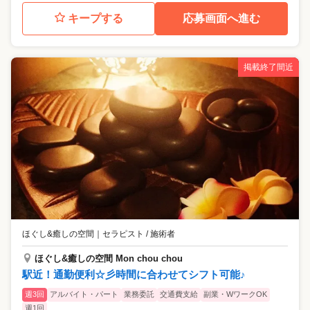
キープする
応募画面へ進む
掲載終了間近
ほぐし&癒しの空間
｜
セラピスト / 施術者
ほぐし&癒しの空間 Mon chou chou
駅近！通勤便利☆彡時間に合わせてシフト可能♪
週3回
アルバイト・パート
業務委託
交通費支給
副業・WワークOK
週1回