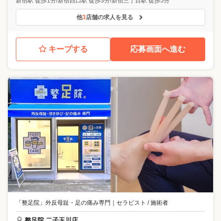
新宿駅 徒歩1分/新宿西口駅 徒歩3分/新宿三丁目駅 徒歩5分
他
3
店舗の求人を見る
キープする
応募画面へ進む
「整足院」外反母趾・足の痛み専門
｜
セラピスト / 施術者
整足院 二子玉川店