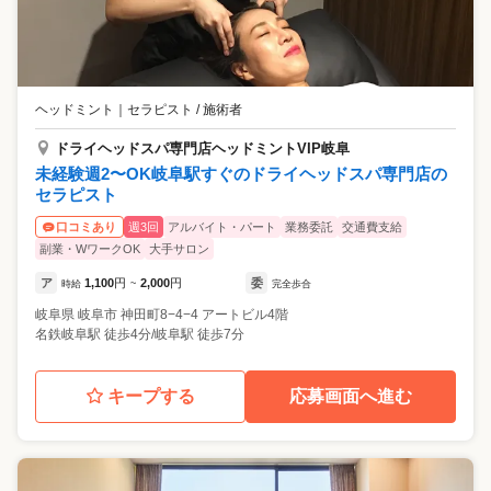
ヘッドミント
｜
セラピスト / 施術者
ドライヘッドスパ専門店ヘッドミントVIP岐阜
未経験週2〜OK岐阜駅すぐのドライヘッドスパ専門店の
セラピスト
週3回
アルバイト・パート
業務委託
交通費支給
口コミあり
副業・WワークOK
大手サロン
ア
1,100
円
2,000
円
委
時給
~
完全歩合
岐阜県
岐阜市
神田町8−4−4 アートビル4階
名鉄岐阜駅 徒歩4分/岐阜駅 徒歩7分
キープする
応募画面へ進む