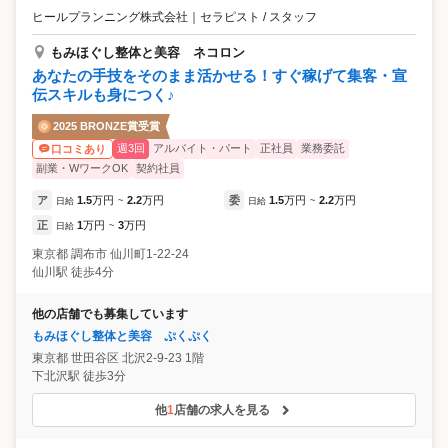
ヒールプランニング株式会社
｜
セラピスト / スタッフ
もみほぐし整体と美容 ネコロン
あなたの手技をそのまま活かせる！すぐ稼げて集客・宣
伝スキルも身につく♪
2025 BRONZE賞受賞
週3回
アルバイト・パート
正社員
業務委託
口コミあり
副業・WワークOK
契約社員
ア
1.5
万円
2.2
万円
委
1.5
万円
2.2
万円
日給
~
日給
~
正
1
万円
3
万円
日給
~
東京都
調布市
仙川町1-22-24
仙川駅 徒歩4分
他の店舗でも募集しています
もみほぐし整体と美容 ぷくぷく
東京都
世田谷区
北沢2-9-23 1階
下北沢駅 徒歩3分
他
1
店舗の求人を見る