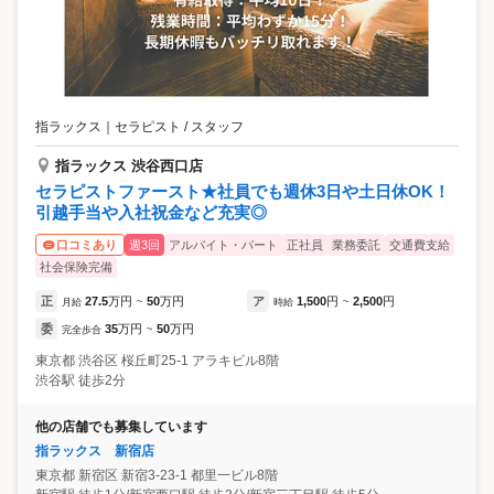
指ラックス
｜
セラピスト / スタッフ
指ラックス 渋谷西口店
セラピストファースト★社員でも週休3日や土日休OK！
引越手当や入社祝金など充実◎
週3回
アルバイト・パート
正社員
業務委託
交通費支給
口コミあり
社会保険完備
正
27.5
万円
50
万円
ア
1,500
円
2,500
円
月給
~
時給
~
委
35
万円
50
万円
完全歩合
~
東京都
渋谷区
桜丘町25-1 アラキビル8階
渋谷駅 徒歩2分
他の店舗でも募集しています
指ラックス 新宿店
東京都
新宿区
新宿3-23-1 都里一ビル8階