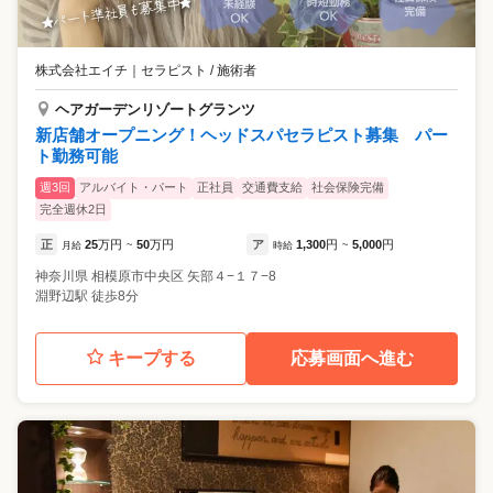
株式会社エイチ
｜
セラピスト / 施術者
ヘアガーデンリゾートグランツ
新店舗オープニング！ヘッドスパセラピスト募集 パー
ト勤務可能
週3回
アルバイト・パート
正社員
交通費支給
社会保険完備
完全週休2日
正
25
万円
50
万円
ア
1,300
円
5,000
円
月給
~
時給
~
神奈川県
相模原市中央区
矢部４−１７−8
淵野辺駅 徒歩8分
キープする
応募画面へ進む