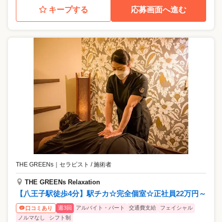
キープする
応募画面へ進む
THE GREENs
｜
セラピスト / 施術者
THE GREENs Relaxation
【八王子駅徒歩4分】駅チカ☆完全個室☆正社員22万円～
週3回
アルバイト・パート
交通費支給
フェイシャル
口コミあり
ノルマなし
シフト制