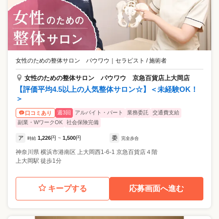
女性のための整体サロン パウワウ
｜
セラピスト / 施術者
女性のための整体サロン パウワウ 京急百貨店上大岡店
【評価平均4.5以上の人気整体サロン☆】＜未経験OK！
＞
週3回
アルバイト・パート
業務委託
交通費支給
口コミあり
副業・WワークOK
社会保険完備
ア
1,226
円
1,500
円
委
時給
~
完全歩合
神奈川県
横浜市港南区
上大岡西1-6-1 京急百貨店４階
上大岡駅 徒歩1分
キープする
応募画面へ進む