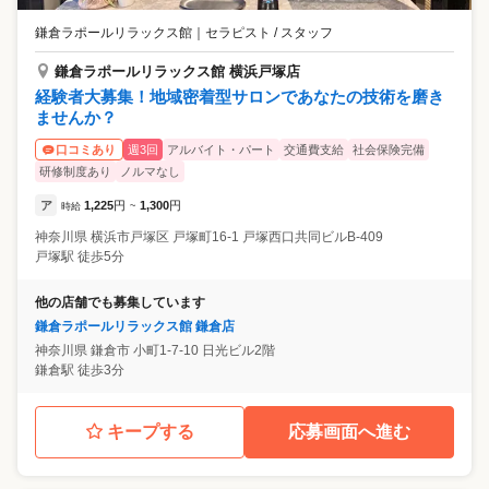
鎌倉ラポールリラックス館
｜
セラピスト / スタッフ
鎌倉ラポールリラックス館 横浜戸塚店
経験者大募集！地域密着型サロンであなたの技術を磨き
ませんか？
週3回
アルバイト・パート
交通費支給
社会保険完備
口コミあり
研修制度あり
ノルマなし
ア
1,225
円
1,300
円
時給
~
神奈川県
横浜市戸塚区
戸塚町16-1 戸塚西口共同ビルB-409
戸塚駅 徒歩5分
他の店舗でも募集しています
鎌倉ラポールリラックス館 鎌倉店
神奈川県
鎌倉市
小町1-7-10 日光ビル2階
鎌倉駅 徒歩3分
キープする
応募画面へ進む