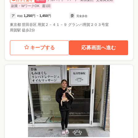
副業・WワークOK
週1回
ア
1,250
円
1,450
円
委
時給
~
完全歩合
東京都
世田谷区
用賀２－４１－９ グランパ用賀２０３号室
用賀駅 徒歩2分
キープする
応募画面へ進む