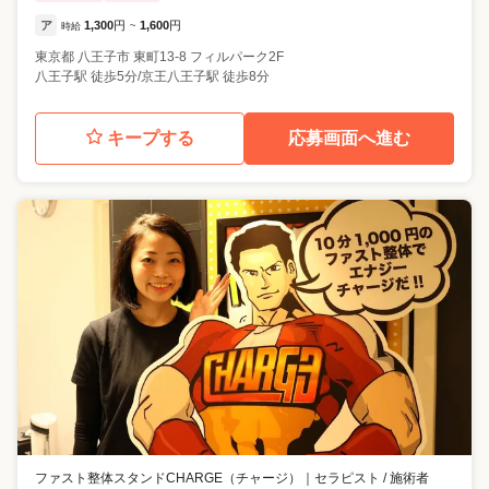
ア
1,300
円
1,600
円
時給
~
東京都
八王子市
東町13-8 フィルパーク2F
八王子駅 徒歩5分/京王八王子駅 徒歩8分
キープする
応募画面へ進む
ファスト整体スタンドCHARGE（チャージ）
｜
セラピスト / 施術者