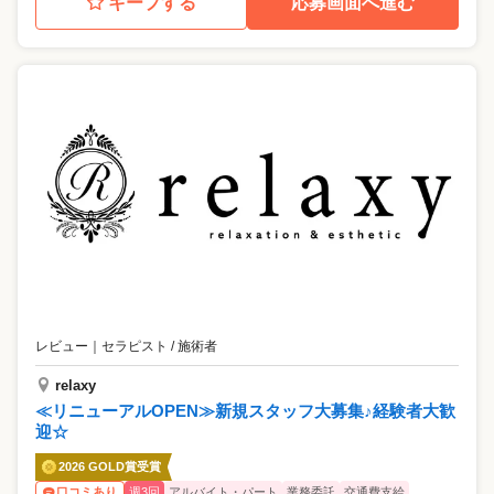
キープする
応募画面へ進む
レビュー
｜
セラピスト / 施術者
relaxy
≪リニューアルOPEN≫新規スタッフ大募集♪経験者大歓
迎☆
2026 GOLD賞受賞
週3回
アルバイト・パート
業務委託
交通費支給
口コミあり