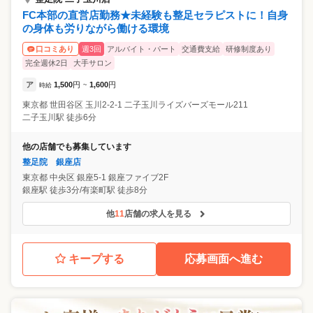
FC本部の直営店勤務★未経験も整足セラピストに！自身
の身体も労りながら働ける環境
週3回
アルバイト・パート
交通費支給
研修制度あり
口コミあり
完全週休2日
大手サロン
ア
1,500
円
1,600
円
時給
~
東京都
世田谷区
玉川2-2-1 二子玉川ライズバーズモール211
二子玉川駅 徒歩6分
他の店舗でも募集しています
整足院 銀座店
東京都
中央区
銀座5-1 銀座ファイブ2F
銀座駅 徒歩3分/有楽町駅 徒歩8分
他
11
店舗の求人を見る
キープする
応募画面へ進む