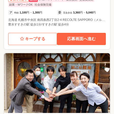
副業・WワークOK
社会保険完備
ア
1,100
円
1,300
円
委
3,360
円
5,040
円
時給
~
完全歩合
~
北海道
札幌市中央区
南四条西2丁目2-4 RECOLTE SAPPORO（メルキュールホテル）2F
豊水すすきの駅 徒歩1分/すすきの駅 徒歩4分
キープする
応募画面へ進む