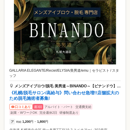
GALLARIA ELEGANTE/Reciel/ELYSIA/美男道/emu
｜
セラピスト / スタ
ッフ
メンズアイブロウ/脱毛 美男道～BINANDO～【ビナンドウ】札幌大通店
《札幌/脱毛サロン/高給与》問い合わせ急増!!店舗拡大の
ため脱毛施術者募集!
週3回
アルバイト・パート
交通費支給
口コミあり
副業・WワークOK
完全週休2日
研修制度あり
ア
1,200
円
1,800
円
時給
~