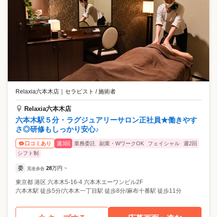
Relaxia六本木店
｜
セラピスト / 施術者
Relaxia六本木店
六本木駅５分・ラグジュアリーサロン正社員★働きやす
さ◎研修もしっかり安心♪
週3回
業務委託
副業・WワークOK
フェイシャル
週2回
口コミあり
シフト制
委
28
万円
完全歩合
~
東京都
港区
六本木5-16-4 六本木エーワンビル2F
六本木駅 徒歩5分/六本木一丁目駅 徒歩8分/麻布十番駅 徒歩11分