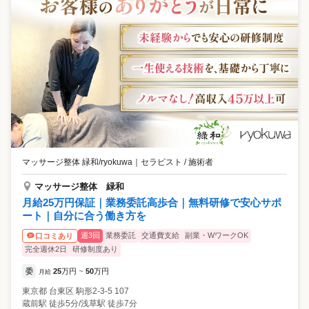
マッサージ整体 緑和/ryokuwa
｜
セラピスト / 施術者
マッサージ整体 緑和
月給25万円保証｜業務委託高歩合｜無料研修で安心サポ
ート｜自分に合う働き方を
週3回
業務委託
交通費支給
副業・WワークOK
口コミあり
完全週休2日
研修制度あり
委
25
万円
50
万円
月給
~
東京都
台東区
駒形2-3-5 107
蔵前駅 徒歩5分/浅草駅 徒歩7分