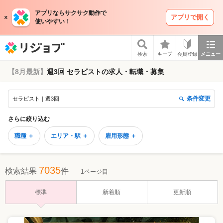
アプリならサクサク動作で
アプリで開く
使いやすい！
リジョブ
検索
キープ
会員登録
メニュー
【8月最新】
週3回 セラピストの求人・転職・募集
条件変更
セラピスト｜週3回
さらに絞り込む
職種 ＋
エリア・駅 ＋
雇用形態 ＋
7035
検索結果
件
1ページ目
標準
新着順
更新順