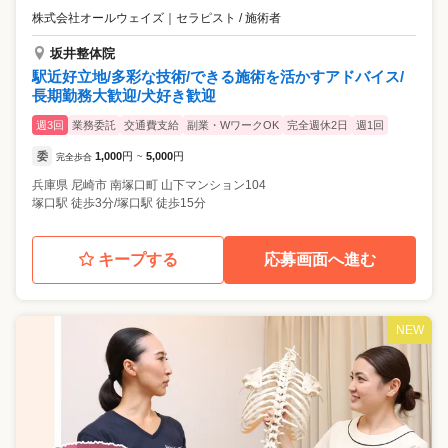
株式会社オールウェイズ
｜
セラピスト / 施術者
坂井整体院
駅近好立地/多彩な技術/できる施術を活かすアドバイス/
長期勤務大歓迎/犬好き歓迎
週3回
業務委託
交通費支給
副業・WワークOK
完全週休2日
週1回
委
1,000
円
5,000
円
完全歩合
~
兵庫県
尼崎市
南塚口町 山下マンション104
塚口駅 徒歩3分/塚口駅 徒歩15分
キープする
応募画面へ進む
NEW