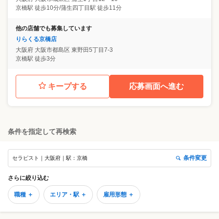
京橋駅 徒歩10分/蒲生四丁目駅 徒歩11分
他の店舗でも募集しています
りらくる京橋店
大阪府
大阪市都島区
東野田5丁目7-3
京橋駅 徒歩3分
キープする
応募画面へ進む
条件を指定して再検索
条件変更
セラピスト｜大阪府｜駅：京橋
さらに絞り込む
職種 ＋
エリア・駅 ＋
雇用形態 ＋