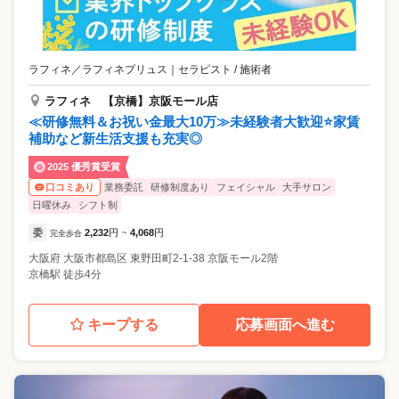
ラフィネ／ラフィネプリュス
｜
セラピスト / 施術者
ラフィネ 【京橋】京阪モール店
≪研修無料＆お祝い金最大10万≫未経験者大歓迎⭐家賃
補助など新生活支援も充実◎
2025 優秀賞受賞
業務委託
研修制度あり
フェイシャル
大手サロン
口コミあり
日曜休み
シフト制
委
2,232
円
4,068
円
完全歩合
~
大阪府
大阪市都島区
東野田町2-1-38 京阪モール2階
京橋駅 徒歩4分
キープする
応募画面へ進む