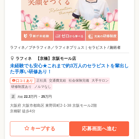
気づいたら眠っていました」 ・「辛いところを的確に施術してもらえて
大満足」 ・「指名しなくてもハズレがない、安心できるお店です」 確か
な技術を持ったセラピストが活躍できる環境でお待ちしております。
ラフィネ／プチラフィネ／ラフィネプリュス
｜
セラピスト / 施術者
ラフィネ 【京橋】京阪モール店
未経験でも安心★これまで約3万人のセラピストを輩出し
た手厚い研修あり！
正社員
交通費支給
社会保険完備
大手サロン
口コミあり
研修制度あり
ノルマなし
正
22.3
万円
25
万円
月給
~
大阪府
大阪市都島区
東野田町2-1-38 京阪モール2階
京橋駅 徒歩4分
キープする
応募画面へ進む