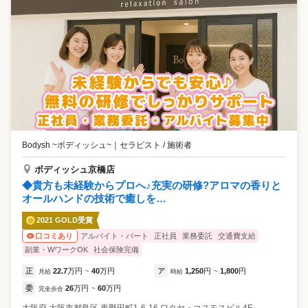
Bodysh ~ボディッシュ~
｜
セラピスト / 施術者
ボディッシュ京橋店
◆貴方も未経験からプロへ♪充実の研修?アロマの香りと
オールハンドの技術で癒しを…
2021 GOLD受賞
アルバイト・パート
正社員
業務委託
交通費支給
口コミあり
副業・WワークOK
社会保険完備
正
22.7
万円
40
万円
ア
1,250
円
1,800
円
月給
~
時給
~
委
26
万円
60
万円
完全歩合
~