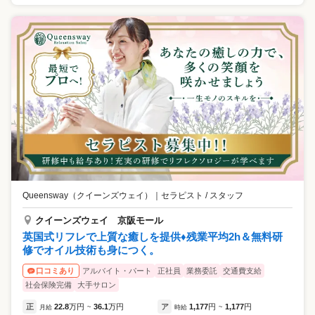
Queensway（クイーンズウェイ）
｜
セラピスト / スタッフ
クイーンズウェイ 京阪モール
英国式リフレで上質な癒しを提供♦残業平均2h＆無料研
修でオイル技術も身につく。
アルバイト・パート
正社員
業務委託
交通費支給
口コミあり
社会保険完備
大手サロン
正
22.8
万円
36.1
万円
ア
1,177
円
1,177
円
月給
~
時給
~