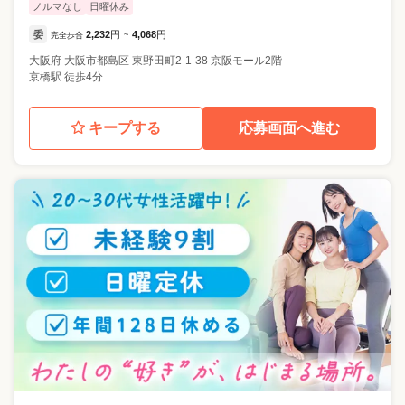
ノルマなし
日曜休み
委
2,232
円
4,068
円
完全歩合
~
大阪府
大阪市都島区
東野田町2-1-38 京阪モール2階
京橋駅 徒歩4分
キープする
応募画面へ進む