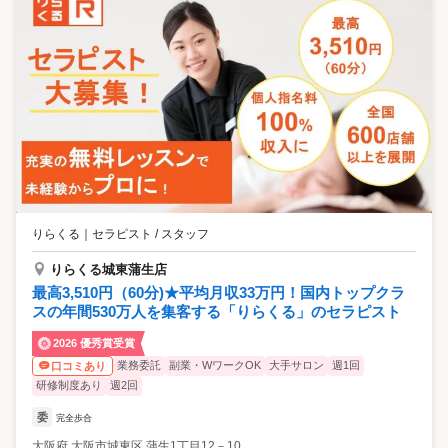
りらくる
｜
セラピスト / スタッフ
りらくる城東蒲生店
最高3,510円（60分)★平均月収33万円！国内トップクラ
スの年間530万人を集客する「りらくる」のセラピスト
2026 優秀賞受賞
業務委託
副業・WワークOK
大手サロン
週1回
口コミあり
研修制度あり
週2回
委
完全歩合
大阪府
大阪市城東区
蒲生1丁目12－10