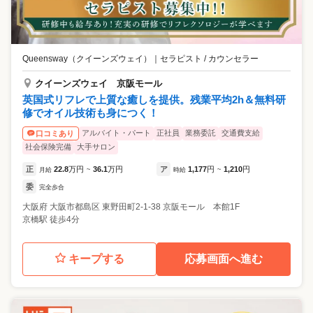
Queensway（クイーンズウェイ）
｜
セラピスト / カウンセラー
クイーンズウェイ 京阪モール
英国式リフレで上質な癒しを提供。残業平均2h＆無料研
修でオイル技術も身につく！
アルバイト・パート
正社員
業務委託
交通費支給
口コミあり
社会保険完備
大手サロン
正
22.8
万円
36.1
万円
ア
1,177
円
1,210
円
月給
~
時給
~
委
完全歩合
大阪府
大阪市都島区
東野田町2-1-38 京阪モール 本館1F
京橋駅 徒歩4分
キープする
応募画面へ進む