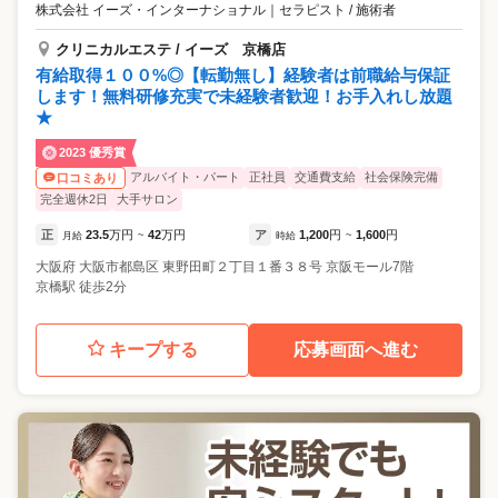
株式会社 イーズ・インターナショナル
｜
セラピスト / 施術者
クリニカルエステ / イーズ 京橋店
有給取得１００%◎【転勤無し】経験者は前職給与保証
します！無料研修充実で未経験者歓迎！お手入れし放題
★
2023 優秀賞
アルバイト・パート
正社員
交通費支給
社会保険完備
口コミあり
完全週休2日
大手サロン
正
23.5
万円
42
万円
ア
1,200
円
1,600
円
月給
~
時給
~
大阪府
大阪市都島区
東野田町２丁目１番３８号 京阪モール7階
京橋駅 徒歩2分
キープする
応募画面へ進む