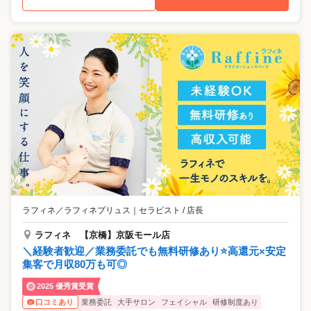
ラフィネ／ラフィネプリュス
｜
セラピスト / 店長
ラフィネ 【京橋】京阪モール店
＼経験者歓迎／業務委託でも無料研修あり⭐高還元×安定
集客で月収80万も可◎
2025 優秀賞受賞
業務委託
大手サロン
フェイシャル
研修制度あり
口コミあり