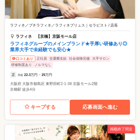
ラフィネ／プチラフィネ／ラフィネプリュス
｜
セラピスト / 店長
ラフィネ 【京橋】京阪モール店
ラフィネグループのメインブランド★手厚い研修あり◎
業界大手で未経験でも安心★
正社員
交通費支給
社会保険完備
大手サロン
口コミあり
研修制度あり
ノルマなし
正
22.3
万円
25
万円
月給
~
大阪府
大阪市都島区
東野田町2-1-38 京阪モール2階
京橋駅 徒歩4分
キープする
応募画面へ進む
掲載終了間近