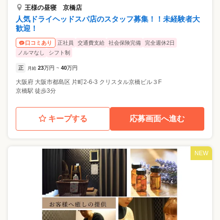
王様の昼寝 京橋店
人気ドライヘッドスパ店のスタッフ募集！！未経験者大
歓迎！
正社員
交通費支給
社会保険完備
完全週休2日
口コミあり
ノルマなし
シフト制
正
23
万円
40
万円
月給
~
大阪府
大阪市都島区
片町2-6-3 クリスタル京橋ビル３F
京橋駅 徒歩3分
キープする
応募画面へ進む
NEW