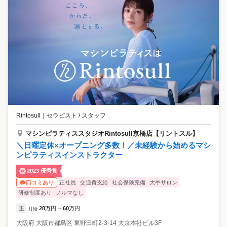
Rintosull
｜
セラピスト / スタッフ
マシンピラティススタジオRintosull京橋店【リントスル】
＼日曜定休×オープニング多数！／未経験から始めるマシ
ンピラティスインストラクター
2023 優秀賞
正社員
交通費支給
社会保険完備
大手サロン
口コミあり
研修制度あり
ノルマなし
正
28
万円
60
万円
月給
~
大阪府
大阪市都島区
東野田町2-3-14 大京本社ビル3F