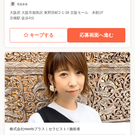
委
完全歩合
大阪府
大阪市都島区
東野田町2-1-38 京阪モール 本館1F
京橋駅 徒歩4分
キープする
応募画面へ進む
株式会社meetsプラス
｜
セラピスト / 施術者