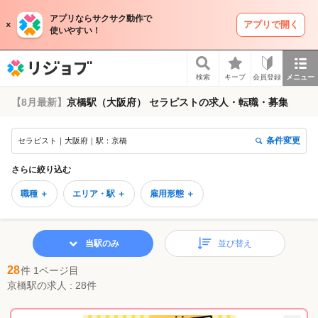
アプリならサクサク動作で
アプリで開く
使いやすい！
リジョブ
検索
キープ
会員登録
メニュー
【8月最新】
京橋駅（大阪府） セラピストの求人・転職・募集
条件変更
セラピスト｜大阪府｜駅：京橋
さらに絞り込む
職種 ＋
エリア・駅 ＋
雇用形態 ＋
当駅のみ
並び替え
28
件 1ページ目
京橋駅の求人 : 28件