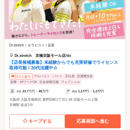
Dr.stretch
｜
セラピスト / 店長
Dr.stretch 京橋京阪モール店/ds
【店長候補募集】未経験からでも充実研修でライセンス
取得可能！20代活躍中☆
アルバイト・パート
正社員
交通費支給
口コミあり
副業・WワークOK
社会保険完備
フェイシャル
正
23.7
万円
45
万円
ア
1,177
円
1,177
円
月給
~
時給
~
大阪府
大阪市都島区
東野田町2丁目1-38 京阪モール２階
京橋駅 徒歩2分
キープする
応募画面へ進む