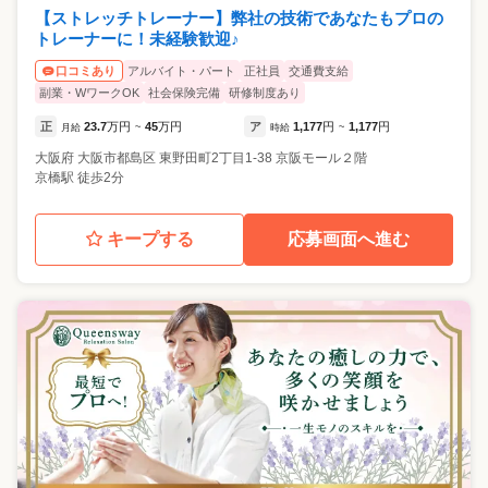
【ストレッチトレーナー】弊社の技術であなたもプロの
トレーナーに！未経験歓迎♪
アルバイト・パート
正社員
交通費支給
口コミあり
副業・WワークOK
社会保険完備
研修制度あり
正
23.7
万円
45
万円
ア
1,177
円
1,177
円
月給
~
時給
~
大阪府
大阪市都島区
東野田町2丁目1-38 京阪モール２階
京橋駅 徒歩2分
キープする
応募画面へ進む