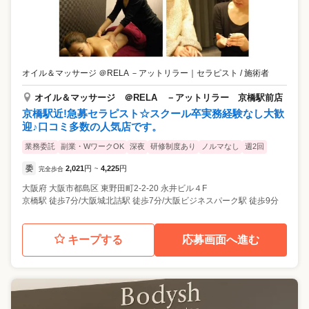
オイル＆マッサージ ＠RELA －アットリラー
｜
セラピスト / 施術者
オイル＆マッサージ ＠RELA －アットリラー 京橋駅前店
京橋駅近!急募セラピスト☆スクール卒実務経験なし大歓
迎♪口コミ多数の人気店です。
業務委託
副業・WワークOK
深夜
研修制度あり
ノルマなし
週2回
委
2,021
円
4,225
円
完全歩合
~
大阪府
大阪市都島区
東野田町2-2-20 永井ビル４F
京橋駅 徒歩7分/大阪城北詰駅 徒歩7分/大阪ビジネスパーク駅 徒歩9分
キープする
応募画面へ進む