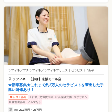
ラフィネ／プチラフィネ／ラフィネプリュス
｜
セラピスト / 新卒
ラフィネ 【京橋】京阪モール店
★新卒募集★これまで約3万人のセラピストを輩出した手
厚い研修あり！
正社員
交通費支給
社会保険完備
大手サロン
口コミあり
研修制度あり
ノルマなし
正
22.3
万円
25
万円
月給
~