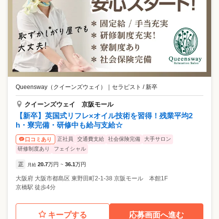
Queensway（クイーンズウェイ）
｜
セラピスト / 新卒
クイーンズウェイ 京阪モール
【新卒】英国式リフレ×オイル技術を習得！残業平均2
h・寮完備・研修中も給与支給☆
正社員
交通費支給
社会保険完備
大手サロン
口コミあり
研修制度あり
フェイシャル
正
20.7
万円
36.1
万円
月給
~
大阪府
大阪市都島区
東野田町2-1-38 京阪モール 本館1F
京橋駅 徒歩4分
キープする
応募画面へ進む