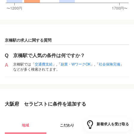
京橋駅の求人に関する質問
Q
京橋駅で人気の条件は何ですか？
京橋駅では「
交通費支給
」,「
副業・WワークOK
」,「
社会保険完備
」
A
などが多く検索されてます。
大阪府 セラピストに条件を追加する
新着求人を受け取る
地域
こだわり
路線・駅