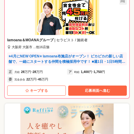
PR
lamoana＆MOANAグループ
| セラピスト / 施術者
大阪府 大阪市 ...他16店舗
⭐4月にNEW OPEN⭐ lamoana布施店がオープン！ ピカピカの新しい店
舗で、一緒にスタートする仲間を積極採用中です！ ■週1日・1日5時間〜
OKの自由度 Wワークや家庭との両立も全面的にバックアップ。 「今月
正
28
万円
28
万円
ア
1,400
円
1,750
円
はがっつりシフトに入りたい」 「来週はプライベートを優先したい」な
月給
~
時給
~
ど、 あなたのライフステージに合わせた働き方が可能です。 20代の頃の
委
22
万円
45
万円
完全歩合
~
ような「数をこなしてナンボ」の働き方ではなく、余力を残しながら賢
く稼げます。 ■職人に徹する環境 面倒なSNS更新やチラシ配りは専任ス
キープする
応募画面へ進む
タッフにお任せ。 あなたは「目の前のお客様」を癒やすことだけに集中
してください。 ■あなたの裁量を尊重 マニュアルでガチガチに縛ること
はしません。 これまでの経験を活かしたあなたらしい接客を歓迎しま
す。 ■高リピート率の理由は“人柄と技術” 当社は客単価が高く、リピー
ト率も非常に高いため、あなたのファン（指名客）がつきやすいのが特
徴です。 予約管理を徹底し、無理な詰め込みをしないため、一人ひとり
のお客様に集中できる余裕があります。 ★ お客様からの声（一部抜粋）
・「どのスタッフさんも丁寧で技術力が高い！」 ・「絶妙な力加減で、