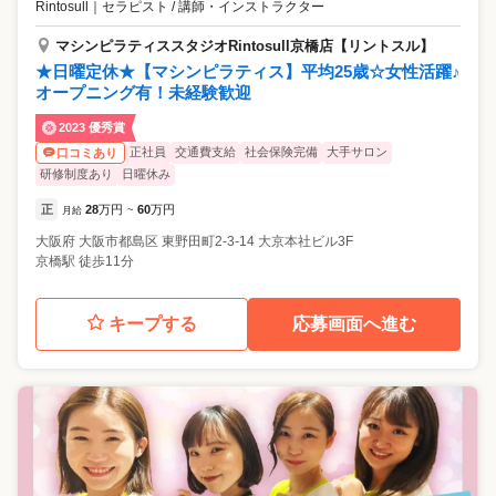
Rintosull
｜
セラピスト / 講師・インストラクター
マシンピラティススタジオRintosull京橋店【リントスル】
★日曜定休★【マシンピラティス】平均25歳☆女性活躍♪
オープニング有！未経験歓迎
2023 優秀賞
正社員
交通費支給
社会保険完備
大手サロン
口コミあり
研修制度あり
日曜休み
正
28
万円
60
万円
月給
~
大阪府
大阪市都島区
東野田町2-3-14 大京本社ビル3F
京橋駅 徒歩11分
キープする
応募画面へ進む