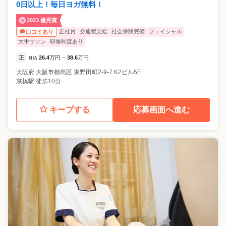
0日以上！毎日ヨガ無料！
2023 優秀賞
正社員
交通費支給
社会保険完備
フェイシャル
口コミあり
大手サロン
研修制度あり
正
26.4
万円
38.6
万円
月給
~
大阪府
大阪市都島区
東野田町2-9-7 K2ビル5F
京橋駅 徒歩10分
キープする
応募画面へ進む