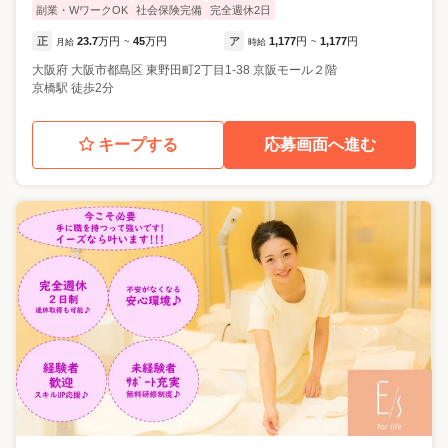
副業・WワークOK
社会保険完備
完全週休2日
正
23.7
万円
45
万円
ア
1,177
円
1,177
円
月給
~
時給
~
大阪府
大阪市都島区
東野田町2丁目1-38 京阪モール２階
京橋駅 徒歩2分
キープする
応募画面へ進む