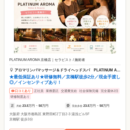
PLATINUM AROMA 京橋店
｜
セラピスト / 施術者
アロマリンパマッサージ＆ドライヘッドスパ PLATINUM AROMA 京橋店 【プラチナムアロマ】
★最低保証あり★研修無料／京橋駅徒歩2分／現金手渡し
◎／インセンティブあり！
正社員
業務委託
交通費支給
社会保険完備
完全週休2日
口コミあり
研修制度あり
正
23.5
万円
50
万円
委
23.5
万円
50
万円
月給
~
完全歩合
~
大阪府
大阪市都島区
東野田町2丁目2-3 湯浅ビル5F
京橋駅 徒歩3分