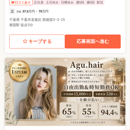
正社員
土日休み
日曜休み
週5回
週6回
駅近
口コミあり
正
37.5
万円
70
万円
月給
~
千葉県
千葉市若葉区
西都賀3−3−15
都賀駅 徒歩3分
キープする
応募画面へ進む