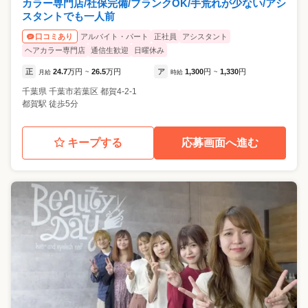
カラー専門店/社保完備/ブランクOK/手荒れが少ない/アシ
スタントでも一人前
アルバイト・パート
正社員
アシスタント
口コミあり
ヘアカラー専門店
通信生歓迎
日曜休み
正
24.7
万円
26.5
万円
ア
1,300
円
1,330
円
月給
~
時給
~
千葉県
千葉市若葉区
都賀4-2-1
都賀駅 徒歩5分
キープする
応募画面へ進む