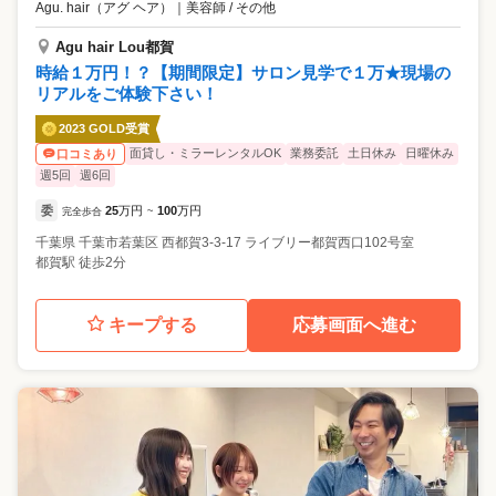
Agu. hair（アグ ヘア）
｜
美容師 / その他
Agu hair Lou都賀
時給１万円！？【期間限定】サロン見学で１万★現場の
リアルをご体験下さい！
2023 GOLD受賞
面貸し・ミラーレンタルOK
業務委託
土日休み
日曜休み
口コミあり
週5回
週6回
委
25
万円
100
万円
完全歩合
~
千葉県
千葉市若葉区
⻄都賀3-3-17 ライブリー都賀西口102号室
都賀駅 徒歩2分
キープする
応募画面へ進む