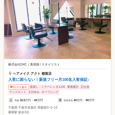
株式会社D4C
｜
美容師 / スタイリスト
ヘアメイク アクト 都賀店
入客に困らない！新規フリー月100名入客保証♪
面貸し・ミラーレンタルOK
業務委託
正社員
口コミあり
アシスタント
土日休み
オープニング
正
32.5
万円
60
万円
委
40
万円
80
万円
月給
~
完全歩合
~
千葉県
千葉市若葉区
西都賀3−3−15
都賀駅 徒歩3分