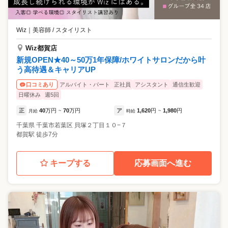
Wiz
｜
美容師 / スタイリスト
Wiz都賀店
新規OPEN★40～50万1年保障/ホワイトサロンだから叶
う高待遇＆キャリアUP
アルバイト・パート
正社員
アシスタント
通信生歓迎
口コミあり
日曜休み
週5回
正
40
万円
70
万円
ア
1,620
円
1,980
円
月給
~
時給
~
千葉県
千葉市若葉区
貝塚２丁目１０−７
都賀駅 徒歩7分
キープする
応募画面へ進む