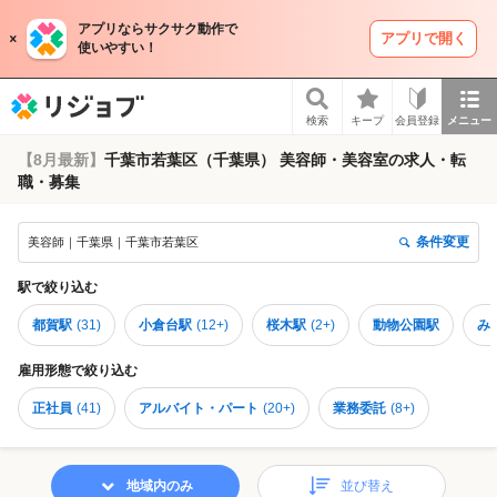
アプリならサクサク動作で
アプリで開く
使いやすい！
リジョブ
検索
キープ
会員登録
メニュー
【8月最新】
千葉市若葉区（千葉県） 美容師・美容室の求人・転
職・募集
条件変更
美容師｜千葉県｜千葉市若葉区
駅
で絞り込む
都賀駅
(
31
)
小倉台駅
(
12+
)
桜木駅
(
2+
)
動物公園駅
み
雇用形態
で絞り込む
正社員
(
41
)
アルバイト・パート
(
20+
)
業務委託
(
8+
)
地域内のみ
並び替え