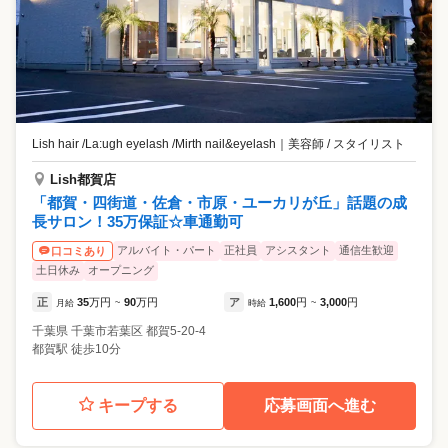
Lish hair /La:ugh eyelash /Mirth nail&eyelash
｜
美容師 / スタイリスト
Lish都賀店
「都賀・四街道・佐倉・市原・ユーカリが丘」話題の成
長サロン！35万保証☆車通勤可
アルバイト・パート
正社員
アシスタント
通信生歓迎
口コミあり
土日休み
オープニング
正
35
万円
90
万円
ア
1,600
円
3,000
円
月給
~
時給
~
千葉県
千葉市若葉区
都賀5-20-4
都賀駅 徒歩10分
キープする
応募画面へ進む