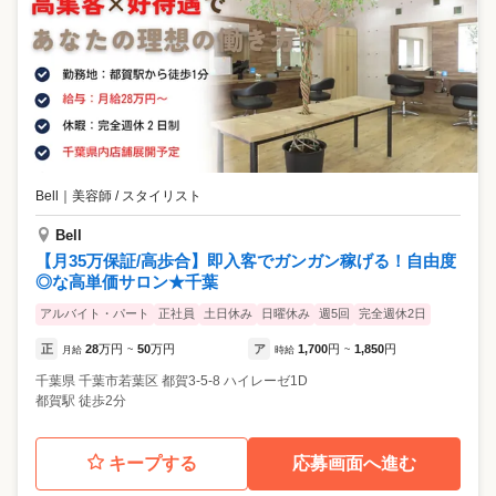
Bell
｜
美容師 / スタイリスト
Bell
【月35万保証/高歩合】即入客でガンガン稼げる！自由度
◎な高単価サロン★千葉
アルバイト・パート
正社員
土日休み
日曜休み
週5回
完全週休2日
正
28
万円
50
万円
ア
1,700
円
1,850
円
月給
~
時給
~
千葉県
千葉市若葉区
都賀3-5-8 ハイレーゼ1D
都賀駅 徒歩2分
キープする
応募画面へ進む