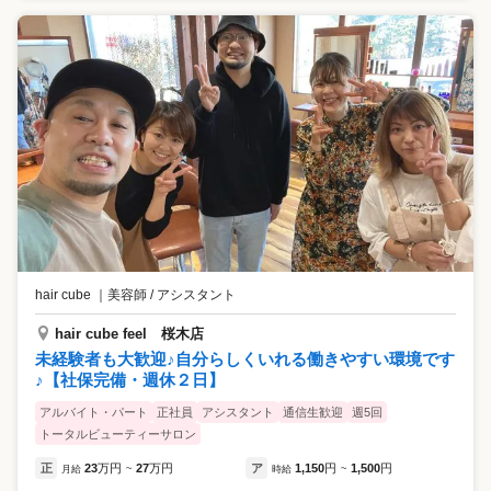
hair cube
｜
美容師 / アシスタント
hair cube feel 桜木店
未経験者も大歓迎♪自分らしくいれる働きやすい環境です
♪【社保完備・週休２日】
アルバイト・パート
正社員
アシスタント
通信生歓迎
週5回
トータルビューティーサロン
正
23
万円
27
万円
ア
1,150
円
1,500
円
月給
~
時給
~