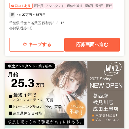
正社員
アシスタント
通信生歓迎
週5回
週6回
駅近
口コミあり
正
27
万円
35
万円
月給
~
千葉県
千葉市若葉区
西都賀3−3−15
都賀駅 徒歩3分
キープする
応募画面へ進む