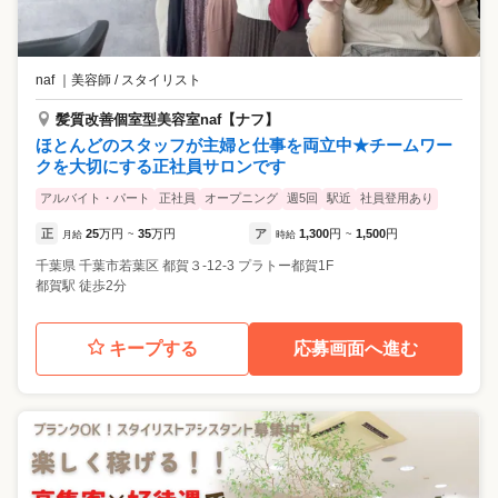
naf
｜
美容師 / スタイリスト
髪質改善個室型美容室naf【ナフ】
ほとんどのスタッフが主婦と仕事を両立中★チームワー
クを大切にする正社員サロンです
アルバイト・パート
正社員
オープニング
週5回
駅近
社員登用あり
正
25
万円
35
万円
ア
1,300
円
1,500
円
月給
~
時給
~
千葉県
千葉市若葉区
都賀３-12-3 プラトー都賀1F
都賀駅 徒歩2分
キープする
応募画面へ進む