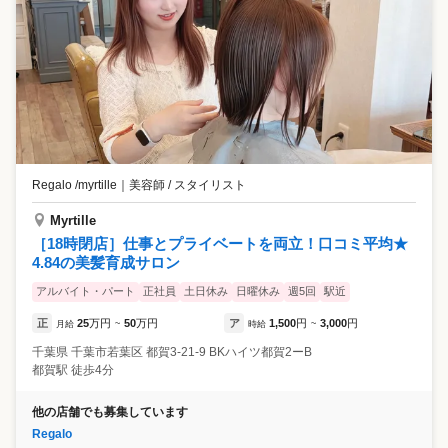
Regalo /myrtille
｜
美容師 / スタイリスト
Myrtille
［18時閉店］仕事とプライベートを両立！口コミ平均★
4.84の美髪育成サロン
アルバイト・パート
正社員
土日休み
日曜休み
週5回
駅近
正
25
万円
50
万円
ア
1,500
円
3,000
円
月給
~
時給
~
千葉県
千葉市若葉区
都賀3-21-9 BKハイツ都賀2ーB
都賀駅 徒歩4分
他の店舗でも募集しています
Regalo