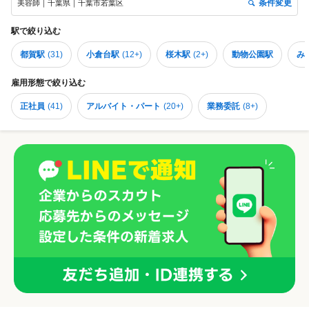
条件変更
美容師｜千葉県｜千葉市若葉区
駅
で絞り込む
都賀駅
(
31
)
小倉台駅
(
12+
)
桜木駅
(
2+
)
動物公園駅
み
雇用形態
で絞り込む
正社員
(
41
)
アルバイト・パート
(
20+
)
業務委託
(
8+
)