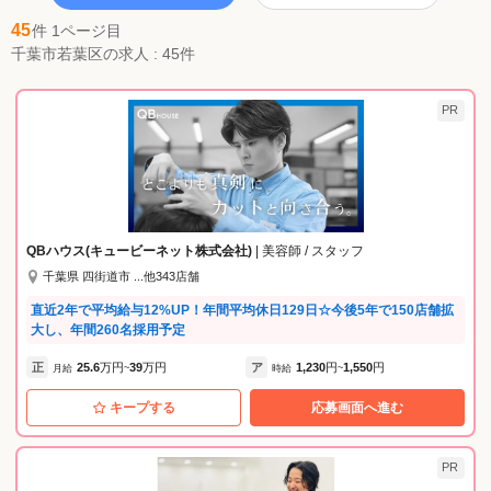
45
件 1ページ目
千葉市若葉区の求人 : 45件
PR
QBハウス(キュービーネット株式会社)
| 美容師 / スタッフ
千葉県 四街道市 ...他343店舗
直近2年で平均給与12%UP！年間平均休日129日☆今後5年で150店舗拡
大し、年間260名採用予定
正
25.6
万円
39
万円
ア
1,230
円
1,550
円
月給
~
時給
~
キープする
応募画面へ進む
PR