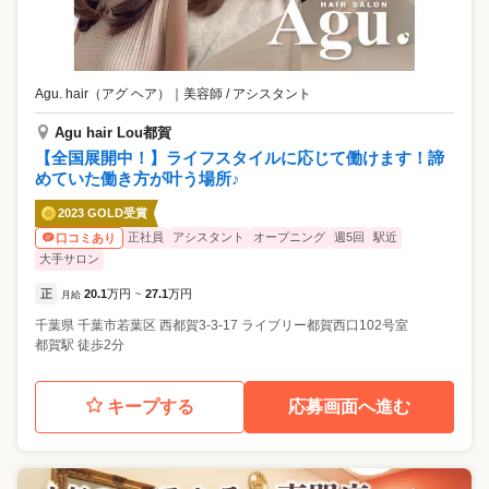
Agu. hair（アグ ヘア）
｜
美容師 / アシスタント
Agu hair Lou都賀
【全国展開中！】ライフスタイルに応じて働けます！諦
めていた働き方が叶う場所♪
2023 GOLD受賞
正社員
アシスタント
オープニング
週5回
駅近
口コミあり
大手サロン
正
20.1
万円
27.1
万円
月給
~
千葉県
千葉市若葉区
⻄都賀3-3-17 ライブリー都賀西口102号室
都賀駅 徒歩2分
キープする
応募画面へ進む