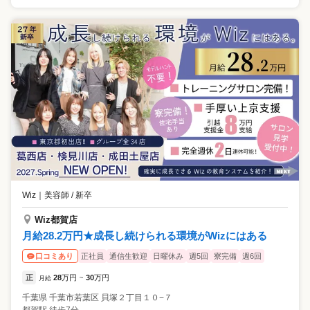
Wiz
｜
美容師 / 新卒
Wiz都賀店
月給28.2万円★成長し続けられる環境がWizにはある
正社員
通信生歓迎
日曜休み
週5回
寮完備
週6回
口コミあり
正
28
万円
30
万円
月給
~
千葉県
千葉市若葉区
貝塚２丁目１０−７