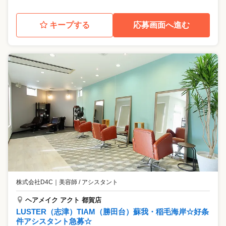
キープする
応募画面へ進む
株式会社D4C
｜
美容師 / アシスタント
ヘアメイク アクト 都賀店
LUSTER（志津）TIAM（勝田台）蘇我・稲毛海岸☆好条
件アシスタント急募☆