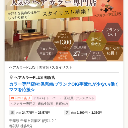
ヘアカラーPLUS
｜
美容師 / スタイリスト
ヘアカラーPLUS 都賀店
カラー専門店/社保完備/ブランクOK/手荒れが少ない/働く
ママを応援☆
アルバイト・パート
正社員
アシスタント
口コミあり
ヘアカラー専門店
通信生歓迎
日曜休み
正
24.7
万円
26.5
万円
ア
1,300
円
1,330
円
月給
~
時給
~
千葉県
千葉市若葉区
都賀4-2-1
都賀駅 徒歩5分