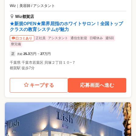
Wiz
｜
美容師 / アシスタント
Wiz都賀店
★新規OPEN★業界屈指のホワイトサロン！全国トップ
クラスの教育システムが魅力
正社員
アシスタント
通信生歓迎
日曜休み
週5回
口コミあり
寮完備
正
25.3
万円
27
万円
月給
~
千葉県
千葉市若葉区
貝塚２丁目１０−７
都賀駅 徒歩7分
キープする
応募画面へ進む