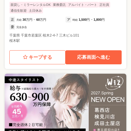
面貸し・ミラーレンタルOK
業務委託
アルバイト・パート
正社員
通信生歓迎
土日休み
正
30
万円
60
万円
ア
1,500
円
1,800
円
月給
~
時給
~
委
完全歩合
千葉県
千葉市若葉区
桜木2-4-7 三木ビル101
桜木駅
キープする
応募画面へ進む