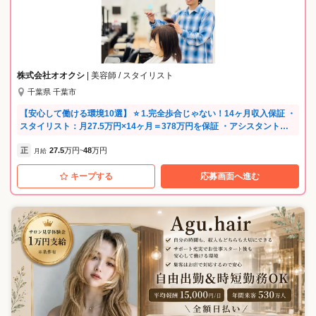
株式会社オオクシ
| 美容師 / スタイリスト
千葉県 千葉市
【安心して働ける環境10選】 ⭐ 1.完全歩合じゃない！14ヶ月収入保証 ・
スタイリスト：月27.5万円×14ヶ月＝378万円を保証 ・アシスタント：
月給23万円〜、3ヶ月ごとに昇給チャンス ・固定給＋インセンティブ
正
27.5
万円
48
万円
（最大11万円）で安心＆やりがい◎ ・完全歩合ではないので、安定収入
月給
~
を実現 ⭐ 2.残業代は1分単位で支給！ムダなし ・指紋認証で1分単位の残
キープする
応募画面へ進む
業代をきっちり支給 ・1時間の休憩も確保 ・営業前後の強制研修なし ・
清掃やタオル洗いは専門業者におまかせ ⭐ 3.社会保険完備＆充実のサポ
ート ・社会保険完備 ・産休・育休・介護休暇あり（産休取得率100％）
・24時間相談OKのメンタルケア、健康診断費用も全額負担 ⭐ 4.交通費・
駐車場代は会社負担 ・交通費全額支給 ・車通勤OK！駐車場代も会社が
負担、契約手続きも代行 ・電車も車も、自分に合った通勤スタイルで◎
⭐ 5.家賃半額の寮あり ・一人ひと部屋の社員寮！家賃は半額 ・家具・家
電つきワンルーム寮をご希望に応じてご用意 ・店舗や研修所近くのお部
屋を会社が手配 ⭐ 6.ノルマなしでストレスフリー ・指名や店販ノルマ一
切なし ・無理な提案やプレッシャーなし ⭐ 7.美容師免許があればOK！
年齢不問 ・免許があれば、年齢・ブランク・経験問わず歓迎 ・スタッフ