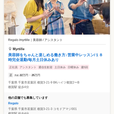
Regalo /myrtille
｜
美容師 / アシスタント
Myrtille
美容師をちゃんと楽しめる働き方♪営業中レッスン/１８
時完全退勤/毎月土日休みあり
正社員
アシスタント
通信生歓迎
土日休み
日曜休み
週5回
正
22
万円
25
万円
月給
~
千葉県
千葉市若葉区
都賀3-21-9 BKハイツ都賀2ーB
都賀駅 徒歩4分
他の店舗でも募集しています
Regalo
千葉県
千葉市若葉区
都賀3-21-3 コモドアマジ001
都賀駅 徒歩4分