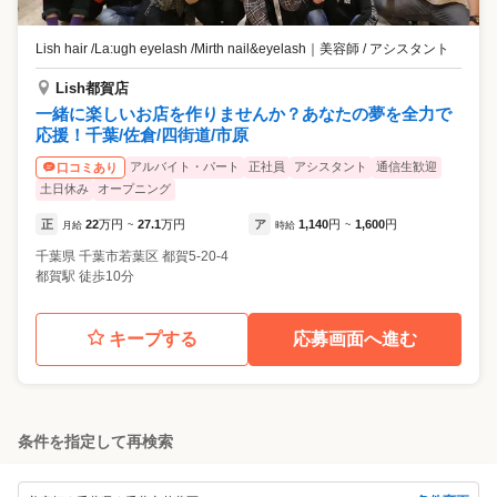
Lish hair /La:ugh eyelash /Mirth nail&eyelash
｜
美容師 / アシスタント
Lish都賀店
一緒に楽しいお店を作りませんか？あなたの夢を全力で
応援！千葉/佐倉/四街道/市原
アルバイト・パート
正社員
アシスタント
通信生歓迎
口コミあり
土日休み
オープニング
正
22
万円
27.1
万円
ア
1,140
円
1,600
円
月給
~
時給
~
千葉県
千葉市若葉区
都賀5-20-4
都賀駅 徒歩10分
キープする
応募画面へ進む
条件を指定して再検索