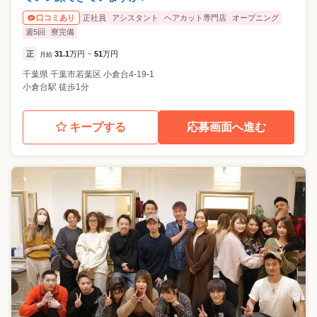
正社員
アシスタント
ヘアカット専門店
オープニング
口コミあり
週5回
寮完備
正
31.1
万円
51
万円
月給
~
千葉県
千葉市若葉区
小倉台4-19-1
小倉台駅 徒歩1分
キープする
応募画面へ進む