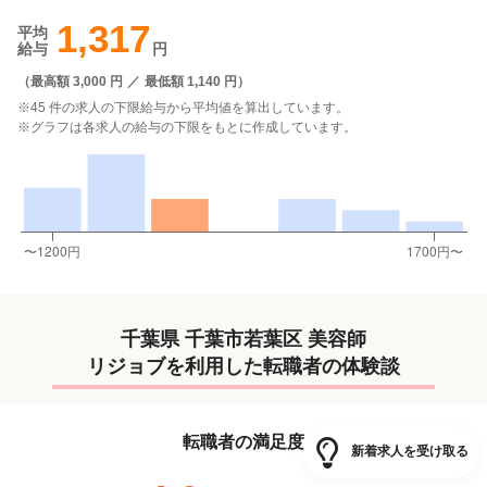
1,317
平均
給与
円
（
最高額 3,000 円
／
最低額 1,140 円
）
※45 件の求人の下限給与から平均値を算出しています。
※グラフは各求人の給与の下限をもとに作成しています。
千葉県 千葉市若葉区 美容師
リジョブを利用した転職者の体験談
転職者の満足度
新着求人を受け取る