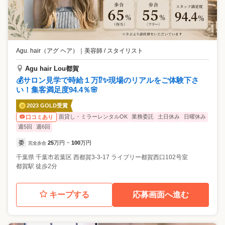
男女比6:4、子育て中も多数活躍 ・70歳超のスタッフも在籍 ⭐ 8.研修セ
ンターあり！成長を全力支援 ・西千葉に研修センター完備 ・研修中も給
与あり！“無給の夜練”なし ・ウィッグ無料・道具代も毎月補助 ・カット
モデルは会社が手配、丁寧にフォロー ⭐ 9.本部サポートで安心 ・社保手
続き、寮・駐車場手配など本部が対応 ⭐ 10.社会貢献や楽しいイベントも
♪ ・老人ホームなどで出張カット（福祉施設は無料） ・食事会・BBQな
Agu. hair（アグ ヘア）
｜
美容師 / スタイリスト
ど自由参加のイベント開催
Agu hair Lou都賀
💰サロン見学で時給１万⁉✨現場のリアルをご体験下さ
い！集客満足度94.4％🌸
2023 GOLD受賞
面貸し・ミラーレンタルOK
業務委託
土日休み
日曜休み
口コミあり
週5回
週6回
委
25
万円
100
万円
完全歩合
~
千葉県
千葉市若葉区
⻄都賀3-3-17 ライブリー都賀西口102号室
都賀駅 徒歩2分
キープする
応募画面へ進む