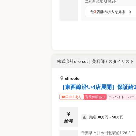
二和向台駅 徒歩2分
他
3
店舗の求人を見る
株式会社eile set
｜
美容師 / スタイリスト
elfroole
［東西線沿い4店展開］保証給
育児休暇あり
アルバイト・パー
口コミあり
月給
30
万円
50
万円
正
~
給与
千葉県
市川市
行徳駅前1-26-3 FL