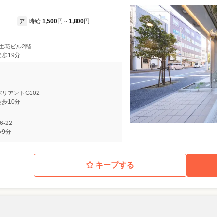
時給
1,500
円
1,800
円
ア
~
木生花ビル2階
徒歩19分
 バリアントG102
徒歩10分
6-22
歩9分
キープする
ト