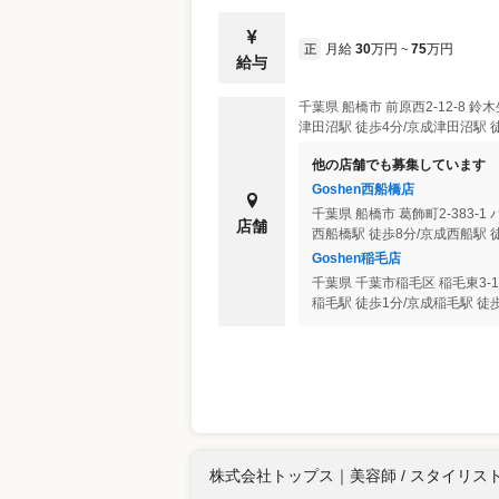
月給
30
万円
75
万円
正
~
給与
千葉県
船橋市
前原西2-12-8 鈴
津田沼駅 徒歩4分/京成津田沼駅 
他の店舗でも募集しています
Goshen西船橋店
千葉県
船橋市
葛飾町2-383-1
店舗
西船橋駅 徒歩8分/京成西船駅 
Goshen稲毛店
千葉県
千葉市稲毛区
稲毛東3-1
稲毛駅 徒歩1分/京成稲毛駅 徒
株式会社トップス
｜
美容師 / スタイリス