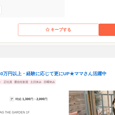
キープする
30万円以上・経験に応じて更にUP★ママさん活躍中
ト
正社員
通信生歓迎
土日休み
日曜休み
時給
1,300
円
2,000
円
ア
~
AG THE GARDEN 1F