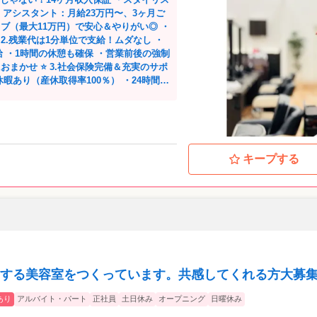
証 ・アシスタント：月給23万円〜、3ヶ月ご
ブ（最大11万円）で安心＆やりがい◎ ・
 ・1時間の休憩も確保 ・営業前後の強制
完備＆充実のサポ
暇あり（産休取得率100％） ・24時間相
は会社負担
も会社が負担、契約手続きも代行 ・電車
ルーム寮をご希望に応じてご用意 ・店舗や
キープする
OK！年齢
験問わず歓迎 ・スタッフ男女比6:4、子
全力支
も給与あり！“無給の夜練”なし ・ウィッ
が手配、丁寧にフォロー ⭐ 9.本部
対応 ⭐ 10.社会貢献や楽
カット（福祉施設は無料） ・食事会・
する美容室をつくっています。共感してくれる方大募
あり
アルバイト・パート
正社員
土日休み
オープニング
日曜休み