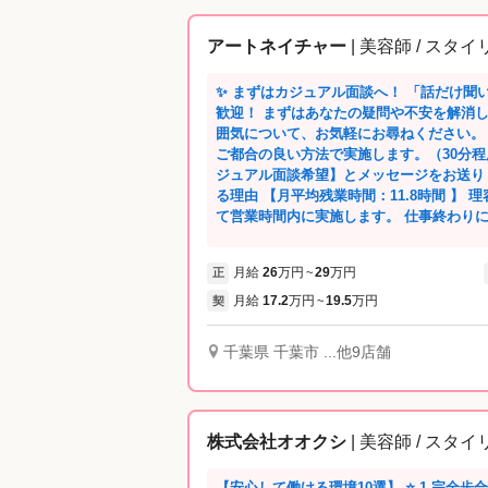
アートネイチャー
| 美容師 / スタ
✨ まずはカジュアル面談へ！ 「話だけ聞
歓迎！ まずはあなたの疑問や不安を解消しましょう。 実際の業務内容やサロンの雰
囲気について、お気軽にお尋ねください。 
ご都合の良い方法で実施します。（30分程
ジュアル面談希望】とメッセージをお送りください。 💖 アート
る理由 【月平均残業時間：11.8時間 】
て営業時間内に実施します。 仕事終わり
保できます。 【有給休暇取得日数：11.3日/年】 ワークライフバランスを重視してお
り、スタッフはプライベートを充実させながら活躍し
月給
26
万円
29
万円
正
~
ワード受賞】 2018年第3回『ホワイト
「イクボス部門大賞」をダブル受賞。 上
月給
17.2
万円
19.5
万円
契
~
す。 🍀実際勤務しているスタッフからのコメント ・一般のサロンと比べて、アート
ネイチャーは圧倒的に働きやすい。 特に
千葉県 千葉市 ...他9店舗
め、体力的な負担が少なく、無理なく15年
で拘束されることがないのが、長く続けられる大きな
かける施術時間は約1時間30分。 ・1日に
じっくり向き合えます。 個人個人でずっ
株式会社オオクシ
| 美容師 / スタ
信頼関係を築けるのが大きなやりがいです
担当し、既存のお客様は後輩に引き継いで
となく、安心して技術に集中できるのもア
【安心して働ける環境10選】 ⭐ 1.完全歩合じゃない！14ヶ月収入保証 ・スタイリス