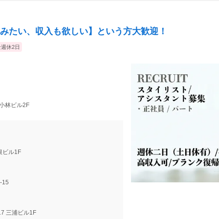
みたい、収入も欲しい】という方大歓迎！
全週休2日
 小林ビル2F
高根ビル1F
2-15
17 三浦ビル1F