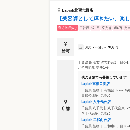
Lapish北習志野店
【美容師として輝きたい、楽し
育児休暇あり
正社員
週5回
寮完備
週6回
完
月給
23
万円
70
万円
正
~
給与
千葉県
船橋市
習志野台2丁目6-1
北習志野駅 徒歩1分
他の店舗でも募集しています
Lapish高根公団店
千葉県
船橋市
高根台 1-7-9 
高根公団駅 徒歩0分
Lapish 八千代台店
店舗
千葉県
八千代市
八千代台東1-
八千代台駅 徒歩2分
Lapish 二和向台店
千葉県
船橋市
二和東6丁目16-