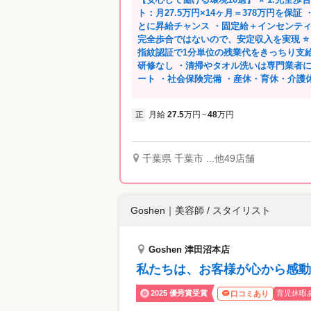
ト：月27.5万円×14ヶ月＝378万円を保
とに昇給チャンス ・固定給＋インセンティ
完全歩合ではないので、安定収入を実現 ⭐ 2.残業代は1分単位で支給！ムダなし ・
指紋認証で1分単位の残業代をきっちり支給
研修なし ・清掃やタオル洗いは専門業者におまかせ ⭐ 3.社会保険
ート ・社会保険完備 ・産休・育休・介護休
談OKのメンタルケア、健康診断費用も全額負担 ⭐ 4.交通費・駐車場代
・交通費全額支給 ・車通勤OK！駐車場代
月給
27.5
万円
48
万円
正
~
も車も、自分に合った通勤スタイルで◎ ⭐ 5.家賃半額の寮あり ・一人ひと部屋の社
員寮！家賃は半額 ・家具・家電つきワン
研修所近くのお部屋を会社が手配 ⭐ 6.ノルマなしでストレスフリー ・指名や店販ノ
ルマ一切なし ・無理な提案やプレッシャーなし ⭐ 7.美容師免許があれば
千葉県 千葉市 ...他49店舗
不問 ・免許があれば、年齢・ブランク・経
育て中も多数活躍 ・70歳超のスタッフも在籍 ⭐ 8.研修センターあり！成長を
援 ・西千葉に研修センター完備 ・研修中
Goshen
｜
美容師 / スタイリスト
グ無料・道具代も毎月補助 ・カットモデルは会社
サポートで安心 ・社保手続き、寮・駐車場手配など本部が
しいイベントも♪ ・老人ホームなどで出張
Goshen 津田沼本店
BBQなど自由参加のイベント開催
私たちは、お客様が心から感動
2025 優秀賞受賞
育児休暇
口コミあり