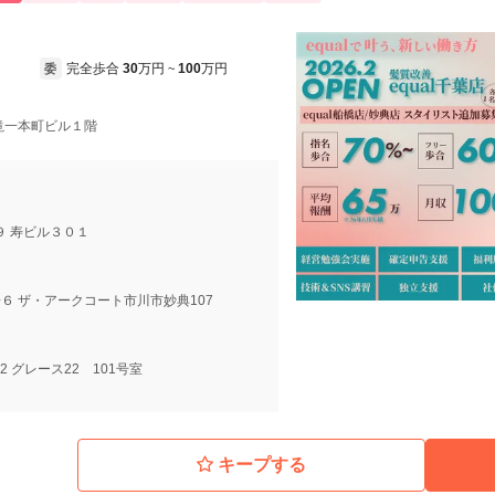
完全歩合
30
万円
100
万円
委
~
滝一本町ビル１階
９ 寿ビル３０１
６ ザ・アークコート市川市妙典107
12 グレース22 101号室
キープする