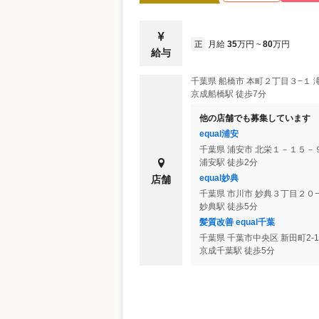
月給
35
万円
80
万円
正
~
給与
千葉県
船橋市
本町２丁目３−１ 
京成船橋駅 徒歩7分
他の店舗でも募集しています
equal浦安
千葉県
浦安市
北栄１－１５－
浦安駅 徒歩2分
equal妙典
店舗
千葉県
市川市
妙典３丁目２０−
妙典駅 徒歩5分
髪質改善 equal千葉
千葉県
千葉市中央区
新田町2-
京成千葉駅 徒歩5分