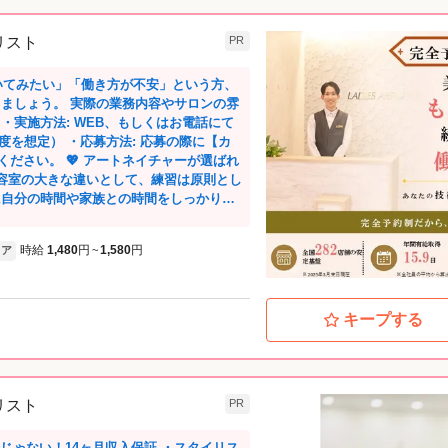
イリスト
PR
いてみたい」「働き方が不安」という方、
・実施方法: WEB、もしくはお電話にて
度を想定） ・応募方法: 応募の際に【カ
ネイチャーが選ばれ
 理容室の大きな違いとして、練習は原則とし
に自分の時間や家族との時間をしっかり確
ています。 【ホワイト企業ア
時給
1,480
円
1,580
円
ア
~
企業アワード』にて「育児支援部門大賞」
場企業ならではの働きやすさがお墨付きで
予約枠に沿ってスケジュールが決まるた
キープする
間勤務できています。 営業時間外に練習
理由です。 ②お客様お一人に
3～5名ほどの接客なので、一人のお客様と
と一人のお客様を専任で見れるため、深い
イリスト
PR
。 また、新規のお客様はカウンセラーが
いく体制があるので、 一人で抱え込むこ
ートネイチャーの強みだと感じています