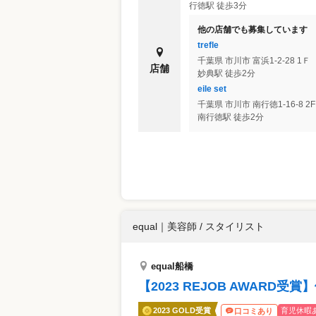
行徳駅 徒歩3分
他の店舗でも募集しています
trefle
千葉県
市川市
富浜1-2-28 1Ｆ
店舗
妙典駅 徒歩2分
eile set
千葉県
市川市
南行徳1-16-8 2F
南行徳駅 徒歩2分
equal
｜
美容師 / スタイリスト
equal船橋
【2023 REJOB AWAR
2023 GOLD受賞
育児休暇
口コミあり