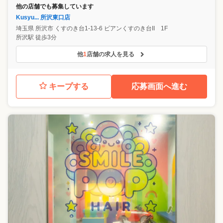
他の店舗でも募集しています
Kusyu... 所沢東口店
埼玉県
所沢市
くすのき台1-13-6 ビアンくすのき台II 1F
所沢駅 徒歩3分
他
1
店舗の求人を見る
キープする
応募画面へ進む