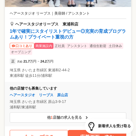
ヘアースタジオ リーブス
｜
美容師 / アシスタント
ヘアースタジオリーブス 東浦和店
1年で確実にスタイリストデビュー◎充実の育成プログラ
ムあり！プライベート重視の方
商業施設内
正社員
アシスタント
通信生歓迎
土日休み
口コミあり
オープニング
正
21.7
万円
24.2
万円
月給
~
埼玉県
さいたま市緑区
東浦和2-44-2
東浦和駅 徒歩11分/浦和駅
他の店舗でも募集しています
ヘアースタジオ リーブス 原山店
埼玉県
さいたま市緑区
原山3-9-17
浦和駅/東浦和駅
他
1
店舗の求人を見る
新着求人を受け取る