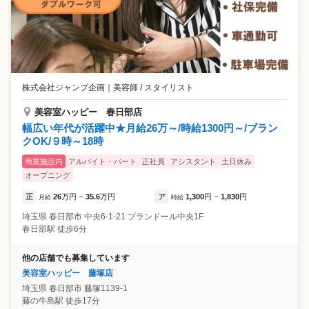
株式会社ジャンプ企画
｜
美容師 / スタイリスト
美容室ハッピー 春日部店
幅広い年代が活躍中★月給26万～/時給1300円～/ブラン
クOK/９時～18時
商業施設内
アルバイト・パート
正社員
アシスタント
土日休み
オープニング
正
26
万円
35.6
万円
ア
1,300
円
1,830
円
月給
~
時給
~
埼玉県
春日部市
中央6-1-21 プランドール中央1F
春日部駅 徒歩6分
他の店舗でも募集しています
美容室ハッピー 藤塚店
埼玉県
春日部市
藤塚1139-1
藤の牛島駅 徒歩17分