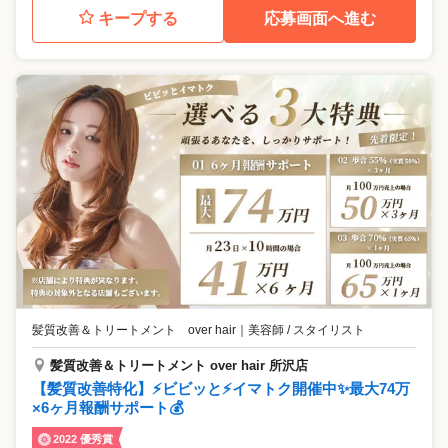
キープする
応募画面へ進む
髪質改善＆トリートメント over hair
｜
美容師 / スタイリスト
髪質改善＆トリートメント over hair 所沢店
【髪質改善特化】⚡ビビッと⚡イマトク開催中✨最大74万
×6ヶ月報酬サポート💰
2022 優秀賞