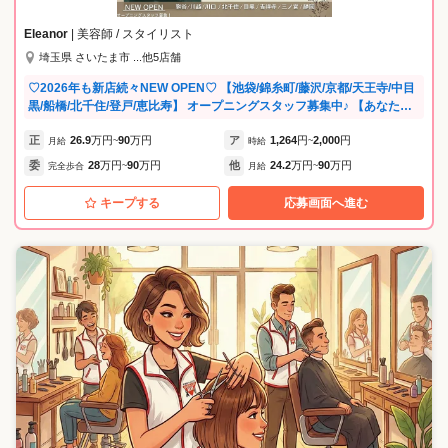
Eleanor
| 美容師 / スタイリスト
埼玉県 さいたま市 ...他5店舗
♡2026年も新店続々NEW OPEN♡ 【池袋/錦糸町/藤沢/京都/天王寺/中目
黒/船橋/北千住/登戸/恵比寿】 オープニングスタッフ募集中♪ 【あなたの
可能性を最大限に引き出す環境】 ◇ MIRRORBALL AWARD開催 年に一
正
26.9
万円
90
万円
ア
1,264
円
2,000
円
度、社内のトップを目指すスタッフ・店舗を表彰するアワードを開催！
月給
~
時給
~
日々の努力が評価され、モチベーションUPにつながります。 ◇ 社内サ
委
28
万円
90
万円
他
24.2
万円
90
万円
完全歩合
~
月給
~
ーベイを実施（働きやすさ向上のためのアンケート） スタッフが安心し
て長く活躍できるよう、職場環境の改善や働きやすい仕組みづくり、キ
キープする
応募画面へ進む
ャリア支援や心身のサポートを実施しています。あなたの意見が、より
良い未来をつくる力に。 《スタッフvoiceを紹介♪》 □在籍2年目・男
性・エリアディレクター どこで働くか？より誰と働くか？ スタッフの幸
せとは尊敬できる上司、魅力的な同僚が傍に居る事だと思います！ これ
からもそんな魅力あふれる人が少しでも増えるよう運営していきます♪ □
在籍3年目・女性・店長 正社員として入社後、店長を経験しています。
予約がほぼ毎日満席となってしまっているのでスタイリストさん急募で
す！！ □在籍4年目・女性・スタイリスト アシスタントとして入社しまし
た。 たくさんのモデルさんを施術出来、撮影やSNSなども協力してくれ
るのでとっても助かります♪ □在籍6年目・男性・トップデザイナー 業務
委託として働くのが初めてで、戸惑いもありましたが、 見学時に丁寧に
説明して下さったので不安も解消され安心して働けています。 撮影やSN
S関連にも力を入れている会社なので、美容師としてのレベルアップやト
レンドの勉強もしっかりできます！