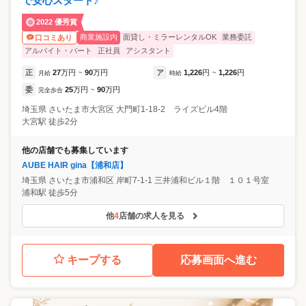
で安心スタート♪
2022 優秀賞
商業施設内
面貸し・ミラーレンタルOK
業務委託
口コミあり
アルバイト・パート
正社員
アシスタント
正
27
万円
90
万円
ア
1,226
円
1,226
円
月給
~
時給
~
委
25
万円
90
万円
完全歩合
~
埼玉県
さいたま市大宮区
大門町1-18-2 ライズビル4階
大宮駅 徒歩2分
他の店舗でも募集しています
AUBE HAIR gina【浦和店】
埼玉県
さいたま市浦和区
岸町7-1-1 三井浦和ビル１階 １０１号室
浦和駅 徒歩5分
他
4
店舗の求人を見る
キープする
応募画面へ進む