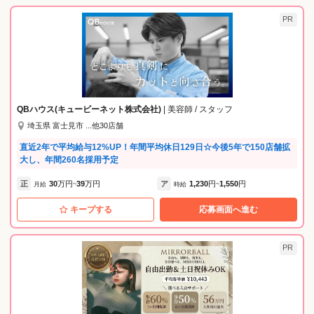
PR
QBハウス(キュービーネット株式会社)
| 美容師 / スタッフ
埼玉県 富士見市 ...他30店舗
直近2年で平均給与12%UP！年間平均休日129日☆今後5年で150店舗拡
大し、年間260名採用予定
正
30
万円
39
万円
ア
1,230
円
1,550
円
月給
~
時給
~
キープする
応募画面へ進む
PR