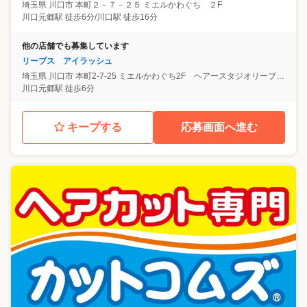
埼玉県
川口市
本町２－７－２５ ミエルかわぐち ２F
川口元郷駅 徒歩6分/川口駅 徒歩16分
他の店舗でも募集しています
リーブス アイラッシュ
埼玉県
川口市
本町2-7-25 ミエルかわぐち2F ヘアースタジオリーブス内
川口元郷駅 徒歩6分
キープする
応募画面へ進む