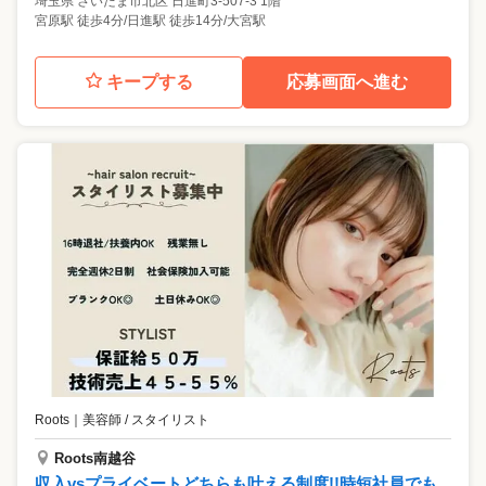
埼玉県
さいたま市北区
日進町3-507-3 1階
宮原駅 徒歩4分/日進駅 徒歩14分/大宮駅
キープする
応募画面へ進む
Roots
｜
美容師 / スタイリスト
Roots南越谷
収入vsプライベートどちらも叶える制度!!時短社員でも