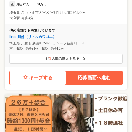
正
23
万円
80
万円
月給
~
埼玉県
さいたま市大宮区
宮町1-59 堀口ビル 2F
大宮駅 徒歩3分
他の店舗でも募集しています
little 川越【リトルカワゴエ】
埼玉県
川越市
新富町2-8-3 カシーラ新富町 5F
本川越駅 徒歩8分/川越駅 徒歩12分
他
1
店舗の求人を見る
キープする
応募画面へ進む