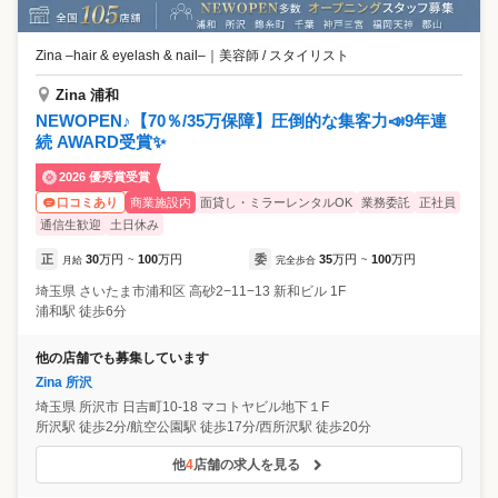
Zina –hair & eyelash & nail–
｜
美容師 / スタイリスト
Zina 浦和
NEWOPEN♪【70％/35万保障】圧倒的な集客力📣9年連
続 AWARD受賞✨
2026 優秀賞受賞
商業施設内
面貸し・ミラーレンタルOK
業務委託
正社員
口コミあり
通信生歓迎
土日休み
正
30
万円
100
万円
委
35
万円
100
万円
月給
~
完全歩合
~
埼玉県
さいたま市浦和区
高砂2−11−13 新和ビル 1F
浦和駅 徒歩6分
他の店舗でも募集しています
Zina 所沢
埼玉県
所沢市
日吉町10-18 マコトヤビル地下１F
所沢駅 徒歩2分/航空公園駅 徒歩17分/西所沢駅 徒歩20分
他
4
店舗の求人を見る