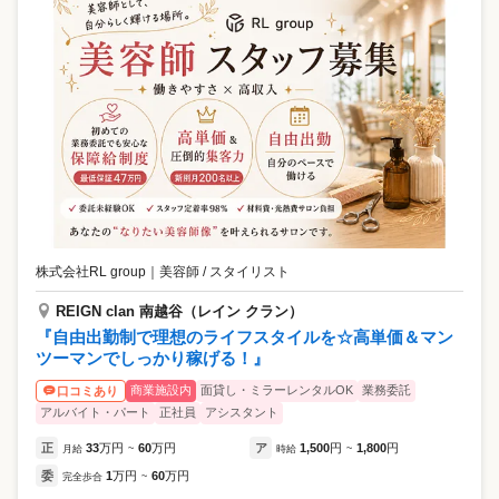
株式会社RL group
｜
美容師 / スタイリスト
REIGN clan 南越谷（レイン クラン）
『自由出勤制で理想のライフスタイルを☆高単価＆マン
ツーマンでしっかり稼げる！』
商業施設内
面貸し・ミラーレンタルOK
業務委託
口コミあり
アルバイト・パート
正社員
アシスタント
正
33
万円
60
万円
ア
1,500
円
1,800
円
月給
~
時給
~
委
1
万円
60
万円
完全歩合
~