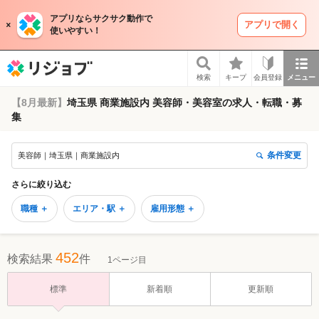
アプリならサクサク動作で
アプリで開く
使いやすい！
リジョブ
検索
キープ
会員登録
メニュー
【8月最新】
埼玉県 商業施設内 美容師・美容室の求人・転職・募
集
条件変更
美容師｜埼玉県｜商業施設内
さらに絞り込む
職種 ＋
エリア・駅 ＋
雇用形態 ＋
452
検索結果
件
1ページ目
標準
新着順
更新順