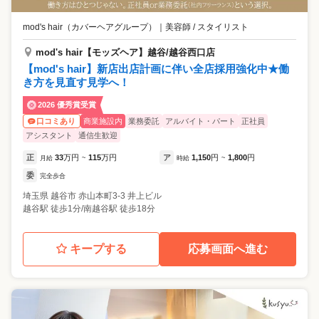
mod's hair（カバーヘアグループ）
｜
美容師 / スタイリスト
mod's hair【モッズヘア】越谷/越谷西口店
【mod's hair】新店出店計画に伴い全店採用強化中★働
き方を見直す見学へ！
2026 優秀賞受賞
商業施設内
業務委託
アルバイト・パート
正社員
口コミあり
アシスタント
通信生歓迎
正
33
万円
115
万円
ア
1,150
円
1,800
円
月給
~
時給
~
委
完全歩合
埼玉県
越谷市
赤山本町3-3 井上ビル
越谷駅 徒歩1分/南越谷駅 徒歩18分
キープする
応募画面へ進む