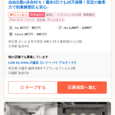
自由出勤×歩合80％！週休3日でも28万保障！安定の集客
力で初業務委託も安心♪
商業施設内
面貸し・ミラーレンタルOK
業務委託
口コミあり
アルバイト・パート
正社員
アシスタント
正
25
万円
80
万円
ア
1,250
円
2,000
円
月給
~
時給
~
委
28
万円
100
万円
完全歩合
~
埼玉県
さいたま市大宮区
仲町1-29-3 柴田第2ビル1階
大宮駅 徒歩4分
他の店舗でも募集しています
Lelie by artina 川越店【レリー バイ アルティナ】
埼玉県
川越市
脇田本町6-7 グランセプトビル1階
川越駅 徒歩2分
キープする
応募画面へ進む