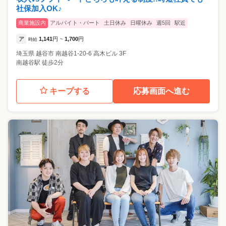
社保加入OK♪
商業施設内
アルバイト・パート
土日休み
日曜休み
週5回
駅近
ア
1,141
円
1,700
円
時給
~
埼玉県
越谷市
南越谷1-20-6 高木ビル 3F
南越谷駅 徒歩2分
キープする
応募画面へ進む