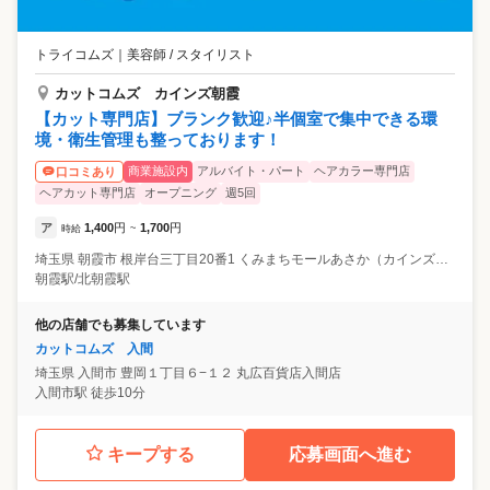
トライコムズ
｜
美容師 / スタイリスト
カットコムズ カインズ朝霞
【カット専門店】ブランク歓迎♪半個室で集中できる環
境・衛生管理も整っております！
商業施設内
アルバイト・パート
ヘアカラー専門店
口コミあり
ヘアカット専門店
オープニング
週5回
ア
1,400
円
1,700
円
時給
~
埼玉県
朝霞市
根岸台三丁目20番1 くみまちモールあさか（カインズ朝霞店）2階
朝霞駅/北朝霞駅
他の店舗でも募集しています
カットコムズ 入間
埼玉県
入間市
豊岡１丁目６−１２ 丸広百貨店入間店
入間市駅 徒歩10分
キープする
応募画面へ進む