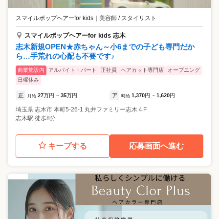
スマイルポップヘアーfor kids
｜
美容師 / スタイリスト
スマイルポップヘアーfor kids 志木
志木新規OPEN★赤ちゃん～小6までの子ども専門だか
ら…手荒れの心配も不要です♪
商業施設内
アルバイト・パート
正社員
ヘアカット専門店
オープニング
日曜休み
正
27
万円
35
万円
ア
1,370
円
1,620
円
月給
~
時給
~
埼玉県
志木市
本町5-26-1 丸井ファミリー志木４F
志木駅 徒歩8分
キープする
応募画面へ進む