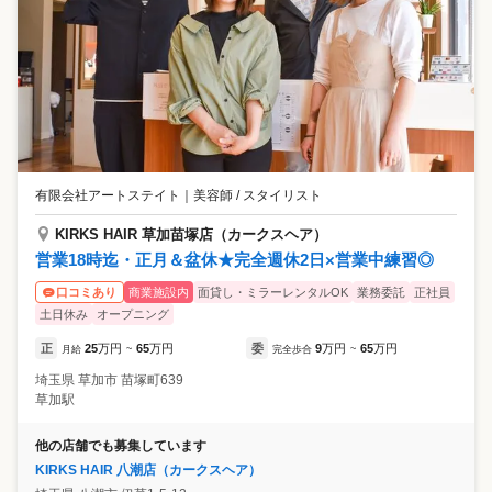
有限会社アートステイト
｜
美容師 / スタイリスト
KIRKS HAIR 草加苗塚店（カークスヘア）
営業18時迄・正月＆盆休★完全週休2日×営業中練習◎
商業施設内
面貸し・ミラーレンタルOK
業務委託
正社員
口コミあり
土日休み
オープニング
正
25
万円
65
万円
委
9
万円
65
万円
月給
~
完全歩合
~
埼玉県
草加市
苗塚町639
草加駅
他の店舗でも募集しています
KIRKS HAIR 八潮店（カークスヘア）