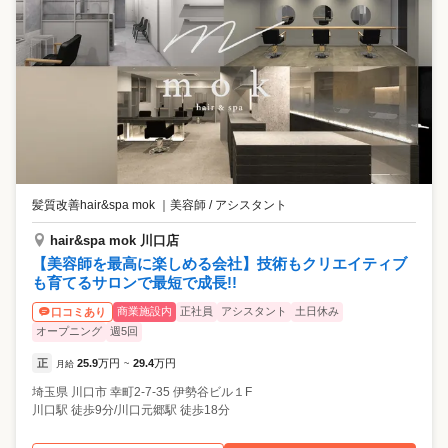
髪質改善hair&spa mok
｜
美容師 / アシスタント
hair&spa mok 川口店
【美容師を最高に楽しめる会社】技術もクリエイティブ
も育てるサロンで最短で成長!!
商業施設内
正社員
アシスタント
土日休み
口コミあり
オープニング
週5回
正
25.9
万円
29.4
万円
月給
~
埼玉県
川口市
幸町2-7-35 伊勢谷ビル１F
川口駅 徒歩9分/川口元郷駅 徒歩18分