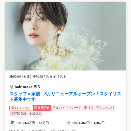
株式会社BiS
｜
美容師 / スタイリスト
hair make BiS
スタッフ＝家族 8月リニューアルオープン！スタイリス
ト募集中です
商業施設内
アルバイト・パート
正社員
アシスタント
口コミあり
理容師免許
土日休み
正
24.3
万円
45
万円
ア
1,350
円
1,450
円
月給
~
時給
~