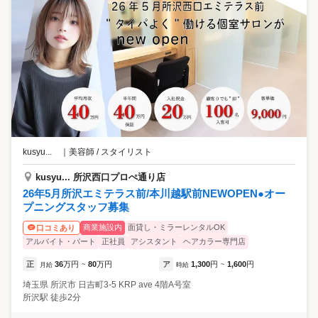
kusyu...
｜
美容師 / スタイリスト
kusyu... 所沢西口プロぺ通り店
26年5月所沢エミテラス前/本川越駅前NEWOPEN●オー
プニングスタッフ募集
商業施設内
面貸し・ミラーレンタルOK
口コミあり
アルバイト・パート
正社員
アシスタント
ヘアカラー専門店
正
36
万円
80
万円
ア
1,300
円
1,600
円
月給
~
時給
~
埼玉県
所沢市
日吉町3-5 KRP ave 4階A号室
所沢駅 徒歩2分