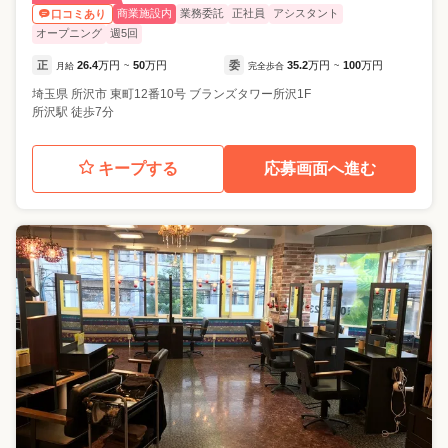
商業施設内
業務委託
正社員
アシスタント
口コミあり
オープニング
週5回
正
26.4
万円
50
万円
委
35.2
万円
100
万円
月給
~
完全歩合
~
埼玉県
所沢市
東町12番10号 ブランズタワー所沢1F
所沢駅 徒歩7分
キープする
応募画面へ進む