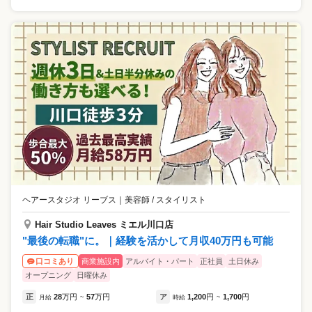
ヘアースタジオ リーブス
｜
美容師 / スタイリスト
Hair Studio Leaves ミエル川口店
"最後の転職"に。｜経験を活かして月収40万円も可能
商業施設内
アルバイト・パート
正社員
土日休み
口コミあり
オープニング
日曜休み
正
28
万円
57
万円
ア
1,200
円
1,700
円
月給
~
時給
~