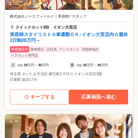
株式会社ノースフィールド
｜
美容師 / スタッフ
クイックカットBB イオン大宮店
美容師スタイリスト☆車通勤ＯＫ♪イオン大宮店内☆週休
2日制28万円～
商業施設内
業務委託
正社員
アシスタント
理容師免許
ヘアカット専門店
正
28
万円
40
万円
委
30
万円
40
万円
月給
~
月給
~
埼玉県
さいたま市北区
櫛引町2-574-1 イオン大宮店3階
日進駅 徒歩17分
キープする
応募画面へ進む