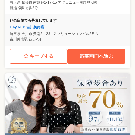
埼玉県
越谷市
南越谷1-17-15 アヴェニュー南越谷 6階
新越谷駅 徒歩2分
他の店舗でも募集しています
L by RLG 吉川美南店
埼玉県
吉川市
美南2－23－2 ソリューションビル2F-Ａ
吉川美南駅 徒歩2分
キープする
応募画面へ進む