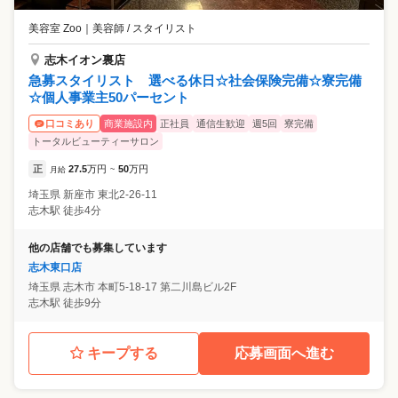
美容室 Zoo
｜
美容師 / スタイリスト
志木イオン裏店
急募スタイリスト 選べる休日☆社会保険完備☆寮完備
☆個人事業主50パーセント
商業施設内
正社員
通信生歓迎
週5回
寮完備
口コミあり
トータルビューティーサロン
正
27.5
万円
50
万円
月給
~
埼玉県
新座市
東北2-26-11
志木駅 徒歩4分
他の店舗でも募集しています
志木東口店
埼玉県
志木市
本町5-18-17 第二川島ビル2F
志木駅 徒歩9分
キープする
応募画面へ進む