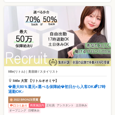
little(リトル)
｜
美容師 / スタイリスト
little 大宮 【リトルオオミヤ】
💎最大80％還元×選べる保障給💎初日から入客OK🌈17時
退勤OK♪
2022 BRONZE受賞
商業施設内
正社員
アシスタント
土日休み
口コミあり
オープニング
日曜休み