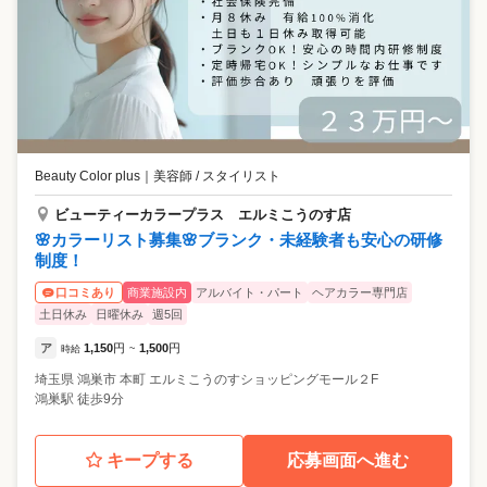
Beauty Color plus
｜
美容師 / スタイリスト
ビューティーカラープラス エルミこうのす店
🌸カラーリスト募集🌸ブランク・未経験者も安心の研修
制度！
商業施設内
アルバイト・パート
ヘアカラー専門店
口コミあり
土日休み
日曜休み
週5回
ア
1,150
円
1,500
円
時給
~
埼玉県
鴻巣市
本町 エルミこうのすショッピングモール２F
鴻巣駅 徒歩9分
キープする
応募画面へ進む