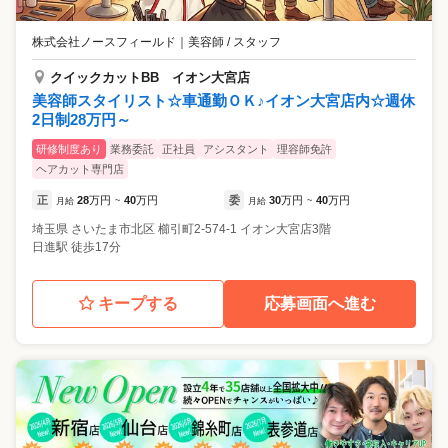
株式会社ノースフィールド
｜
美容師 / スタッフ
クイックカットBB イオン大宮店
美容師スタイリスト☆車通勤ＯＫ♪イオン大宮店内☆週休
2日制28万円～
研修制度あり
業務委託
正社員
アシスタント
理容師免許
ヘアカット専門店
正
28
万円
40
万円
委
30
万円
40
万円
月給
~
月給
~
埼玉県
さいたま市北区
櫛引町2-574-1 イオン大宮店3階
日進駅 徒歩17分
キープする
応募画面へ進む