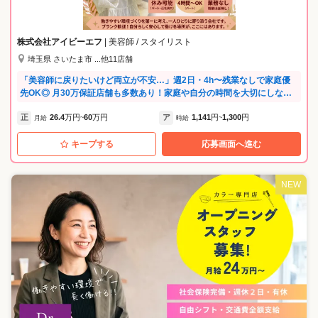
す！！ □在籍4年目・女性・スタイリスト アシスタントとして入社しまし
た。 たくさんのモデルさんを施術出来、撮影やSNSなども協力してくれ
るのでとっても助かります♪ □在籍6年目・男性・トップデザイナー 業務
株式会社アイビーエフ
| 美容師 / スタイリスト
委託として働くのが初めてで、戸惑いもありましたが、 見学時に丁寧に
埼玉県 さいたま市 ...他11店舗
説明して下さったので不安も解消され安心して働けています。 撮影やSN
S関連にも力を入れている会社なので、美容師としてのレベルアップやト
「美容師に戻りたいけど両立が不安…」週2日・4h〜残業なしで家庭優
レンドの勉強もしっかりできます！
先OK◎ 月30万保証店舗も多数あり！家庭や自分の時間を大切にしなが
ら働けます。 +゜・。○。・゜+゜・。○。・゜+゜・。○ 【5つのおすすめ
正
26.4
万円
60
万円
ア
1,141
円
1,300
円
ポイント】 ①土日祝休み可能 ②パートさんは週2日4時間～OK ③好立地
月給
~
時給
~
店舗で新規入客チャンス多数 ④稼げる歩合給制度※詳細は給与備考欄に
キープする
応募画面へ進む
記載 ⑤SNS・撮影等の業務一切なし ┗そのため残業もほぼ無し +゜・。
○。・゜+゜・。○。・゜+゜・。○ ☆只今、コレクション保原店・柏中新
宿店は採用強化キャンペーン中！☆ 保原店：保証時給1,150円、毎週土
日休OK ※規定有 柏中新宿店：保証時給1500円 ※規定有 ▼ブランク
NEW
がある方も安心サポート！ 技術に不安のある方は、講師による研修もあ
りますので安心して働けます。 営業中の空いている時間に練習が可能で
す！ 5年ブランクのあるスタッフも活躍中です！ 不安に感じられる方も
是非チャレンジしてみてください♪ ▼サロンの雰囲気 女性9割、ママさん
スタッフ多数在籍。 スタッフもお客様も女性が多く、ママさん美容師も
多いです。 生活の境遇を理解してもらいやすかったりと働きやすさを感
じられる環境です。 【スタッフボイス】 ■パート Hさん ・入社した理
由、決め手は? 技術者同士でアシストし合うので安心して施術できるの
が決め手です。 ・働いてよかったと思う事は? 子育てと仕事の両立がし
やすいのと、スタッフ同士の仲がいいのは日々実感しています。 ・他の