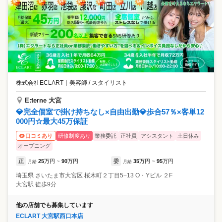
株式会社ECLART
｜
美容師 / スタイリスト
E:terne 大宮
💎完全個室で掛け持ちなし×自由出勤💎歩合57％×客単12
000円☆最大45万保証
研修制度あり
業務委託
正社員
アシスタント
土日休み
口コミあり
オープニング
正
25
万円
90
万円
委
35
万円
95
万円
月給
~
月給
~
埼玉県
さいたま市大宮区
桜木町２丁目5−13 O・Yビル ２F
大宮駅 徒歩9分
他の店舗でも募集しています
ECLART 大宮駅西口本店