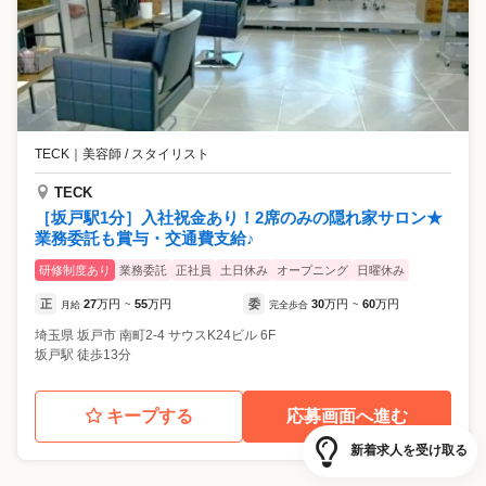
TECK
｜
美容師 / スタイリスト
TECK
［坂戸駅1分］入社祝金あり！2席のみの隠れ家サロン★
業務委託も賞与・交通費支給♪
研修制度あり
業務委託
正社員
土日休み
オープニング
日曜休み
正
27
万円
55
万円
委
30
万円
60
万円
月給
~
完全歩合
~
埼玉県
坂戸市
南町2-4 サウスK24ビル 6F
坂戸駅 徒歩13分
キープする
応募画面へ進む
新着求人を受け取る