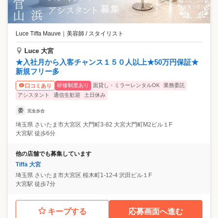
Luce Tiffa Mauve
｜
美容師 / スタイリスト
Luce 大宮
★入社月から入客チャンス１５０人以上★50万円保証★
新規フリー多
研修制度あり
面貸し・ミラーレンタルOK
業務委託
口コミあり
アシスタント
通信生歓迎
土日休み
委
完全歩合
埼玉県
さいたま市大宮区
大門町3-82 大宮大門町M2ビル１F
大宮駅 徒歩6分
他の店舗でも募集しています
Tiffa 大宮
埼玉県
さいたま市大宮区
桜木町1-12-4 沢田ビル１F
大宮駅 徒歩7分
キープする
応募画面へ進む