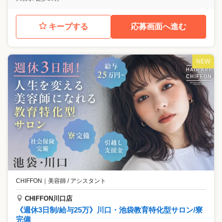
キープする
応募画面へ進む
NEW
CHIFFON
｜
美容師 / アシスタント
CHIFFON川口店
《週休3日制/給与25万》川口・池袋教育特化型サロン/寮
完備