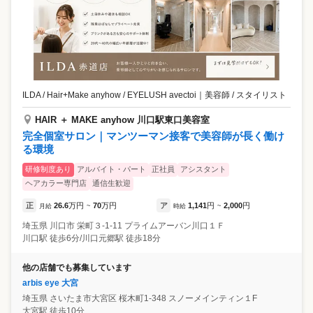
ILDA / Hair+Make anyhow / EYELUSH avectoi
｜
美容師 / スタイリスト
HAIR ＋ MAKE anyhow 川口駅東口美容室
完全個室サロン｜マンツーマン接客で美容師が長く働け
る環境
研修制度あり
アルバイト・パート
正社員
アシスタント
ヘアカラー専門店
通信生歓迎
正
26.6
万円
70
万円
ア
1,141
円
2,000
円
月給
~
時給
~
埼玉県
川口市
栄町３-1-11 プライムアーバン川口１Ｆ
川口駅 徒歩6分/川口元郷駅 徒歩18分
他の店舗でも募集しています
arbis eye 大宮
埼玉県
さいたま市大宮区
桜木町1-348 スノーメインティン１F
大宮駅 徒歩10分