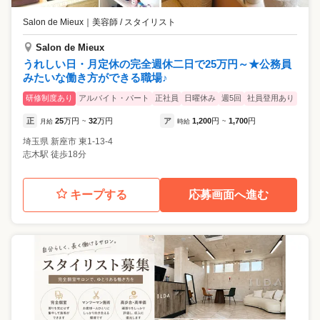
Salon de Mieux
｜
美容師 / スタイリスト
Salon de Mieux
うれしい日・月定休の完全週休二日で25万円～★公務員
みたいな働き方ができる職場♪
研修制度あり
アルバイト・パート
正社員
日曜休み
週5回
社員登用あり
正
25
万円
32
万円
ア
1,200
円
1,700
円
月給
~
時給
~
埼玉県
新座市
東1-13-4
志木駅 徒歩18分
キープする
応募画面へ進む