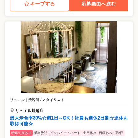
キープする
応募画面へ進む
リュエル
｜
美容師 / スタイリスト
リュエル川越店
最大歩合率80%☆週1日～OK！社員も週休2日制☆連休も
取得可能☆
研修制度あり
業務委託
アルバイト・パート
土日休み
日曜休み
週5回