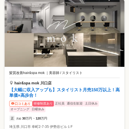
髪質改善hair&spa mok
｜
美容師 / スタイリスト
hair&spa mok 川口店
【大幅に収入アップも】スタイリスト月売150万以上！高
単価×高歩合！
研修制度あり
正社員
通信生歓迎
土日休み
口コミあり
オープニング
日曜休み
正
30
万円
120
万円
月給
~
埼玉県
川口市
幸町2-7-35 伊勢谷ビル１F