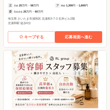
正
25
万円
58
万円
ア
1,300
円
1,600
円
月給
~
時給
~
委
25
万円
60
万円
完全歩合
~
埼玉県
さいたま市浦和区
北浦和3-7-3 石井ビル2階
北浦和駅 徒歩6分
キープする
応募画面へ進む