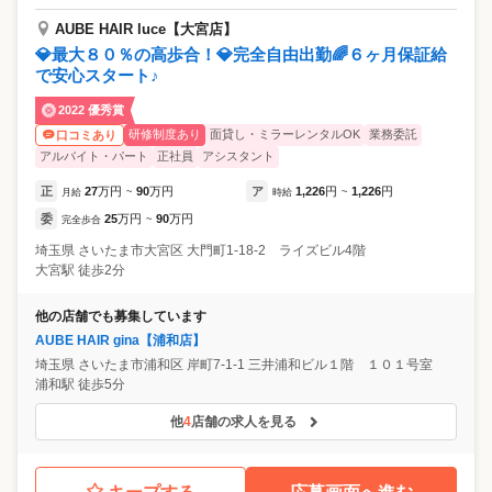
AUBE HAIR luce【大宮店】
💎最大８０％の高歩合！💎完全自由出勤🌈６ヶ月保証給
で安心スタート♪
2022 優秀賞
研修制度あり
面貸し・ミラーレンタルOK
業務委託
口コミあり
アルバイト・パート
正社員
アシスタント
正
27
万円
90
万円
ア
1,226
円
1,226
円
月給
~
時給
~
委
25
万円
90
万円
完全歩合
~
埼玉県
さいたま市大宮区
大門町1-18-2 ライズビル4階
大宮駅 徒歩2分
他の店舗でも募集しています
AUBE HAIR gina【浦和店】
埼玉県
さいたま市浦和区
岸町7-1-1 三井浦和ビル１階 １０１号室
浦和駅 徒歩5分
他
4
店舗の求人を見る