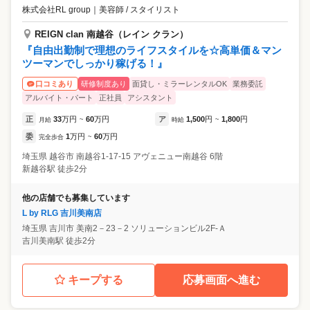
株式会社RL group
｜
美容師 / スタイリスト
REIGN clan 南越谷（レイン クラン）
『自由出勤制で理想のライフスタイルを☆高単価＆マン
ツーマンでしっかり稼げる！』
研修制度あり
面貸し・ミラーレンタルOK
業務委託
口コミあり
アルバイト・パート
正社員
アシスタント
正
33
万円
60
万円
ア
1,500
円
1,800
円
月給
~
時給
~
委
1
万円
60
万円
完全歩合
~
埼玉県
越谷市
南越谷1-17-15 アヴェニュー南越谷 6階
新越谷駅 徒歩2分
他の店舗でも募集しています
L by RLG 吉川美南店
埼玉県
吉川市
美南2－23－2 ソリューションビル2F-Ａ
吉川美南駅 徒歩2分
キープする
応募画面へ進む