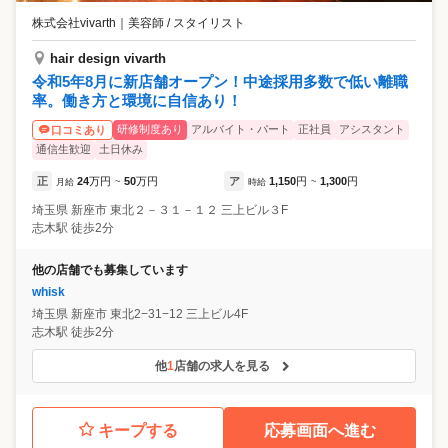
株式会社vivarth
｜
美容師 / スタイリスト
hair design vivarth
令和5年8月に新店舗オープン！中途採用多数で低い離職
率。働き方と環境に自信あり！
研修制度あり
アルバイト・パート
正社員
アシスタント
口コミあり
通信生歓迎
土日休み
正
24
万円
50
万円
ア
1,150
円
1,300
円
月給
~
時給
~
埼玉県
新座市
東北２－３１－１２ 三上ビル３F
志木駅 徒歩2分
他の店舗でも募集しています
whisk
埼玉県
新座市
東北2−31−12 三上ビル4F
志木駅 徒歩2分
他
1
店舗の求人を見る
キープする
応募画面へ進む