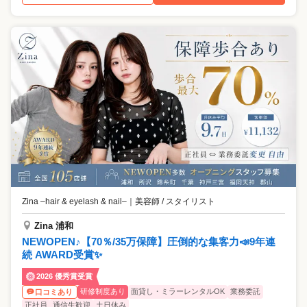
Zina –hair & eyelash & nail–
｜
美容師 / スタイリスト
Zina 浦和
NEWOPEN♪【70％/35万保障】圧倒的な集客力📣9年連
続 AWARD受賞✨
2026 優秀賞受賞
研修制度あり
面貸し・ミラーレンタルOK
業務委託
口コミあり
正社員
通信生歓迎
土日休み