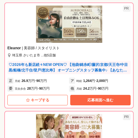
PR
Eleanor
| 美容師 / スタイリスト
埼玉県 さいたま市 ...他5店舗
♡2026年も新店続々NEW OPEN♡ 【池袋/錦糸町/藤沢/京都/天王寺/中目
黒/船橋/北千住/登戸/恵比寿】 オープニングスタッフ募集中♪ 【あなたの
可能性を最大限に引き出す環境】 ◇ MIRRORBALL AWARD開催 年に一
正
26.9
万円
90
万円
ア
1,264
円
2,000
円
度、社内のトップを目指すスタッフ・店舗を表彰するアワードを開催！
月給
~
時給
~
日々の努力が評価され、モチベーションUPにつながります。 ◇ 社内サ
委
28
万円
90
万円
他
24.2
万円
90
万円
完全歩合
~
月給
~
ーベイを実施（働きやすさ向上のためのアンケート） スタッフが安心し
て長く活躍できるよう、職場環境の改善や働きやすい仕組みづくり、キ
キープする
応募画面へ進む
ャリア支援や心身のサポートを実施しています。あなたの意見が、より
良い未来をつくる力に。 《スタッフvoiceを紹介♪》 □在籍2年目・男
性・エリアディレクター どこで働くか？より誰と働くか？ スタッフの幸
PR
せとは尊敬できる上司、魅力的な同僚が傍に居る事だと思います！ これ
からもそんな魅力あふれる人が少しでも増えるよう運営していきます♪ □
在籍3年目・女性・店長 正社員として入社後、店長を経験しています。
予約がほぼ毎日満席となってしまっているのでスタイリストさん急募で