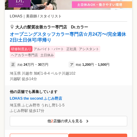
お店との違いは何ですか? ノルマが無いので自分で目標を立てて自分の
ペースで仕事ができるので働きやすいです。 ■正社員 Aさん ・入社し
た理由、決め手は? 幅広い年齢層のお客様をオールマイティに出来て、
LOHAS
｜
美容師 / スタイリスト
自分の可能性が広げられると思いました。 ・働いてよかったと思う事
は? スタッフみんなが仲が良く、技術や接客に対して、不安な事があれ
大人の髪質改善カラー専門店 Dr.カラー
ば共有し相談し合えることです。 アットホームな環境で楽しく働けるの
オープニングスタッフカラー専門店☆月24万〜/完全週休
と、新しい事にみんなで取り組み、向上し続ける事が出来るのが良い点
2日/土日休可/早帰り
です。 ・他のお店との違いは何ですか? 家庭と仕事の両立が出来るとこ
ろです。お客様に対してマンツーマンシステムなので自分のペースで仕
研修制度あり
アルバイト・パート
正社員
アシスタント
事が出来ます。 また歩合給制度が充実しており、新規、指名外のお客様
ヘアカラー専門店
土日休み
売上も歩合対象となります。
正
24
万円
30
万円
ア
1,200
円
1,500
円
月給
~
時給
~
埼玉県
川越市
旭町1-8-4 ベルテ川越102
川越駅 徒歩14分
他の店舗でも募集しています
LOHAS the second ふじみ野店
埼玉県
ふじみ野市
うれし野1-1-5
ふじみ野駅 徒歩17分
他
2
店舗の求人を見る