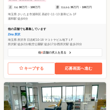
正
30
万円
100
万円
委
35
万円
100
万円
月給
~
完全歩合
~
埼玉県
さいたま市浦和区
高砂2−11−13 新和ビル 1F
浦和駅 徒歩6分
他の店舗でも募集しています
Zina 所沢
埼玉県
所沢市
日吉町10-18 マコトヤビル地下１F
所沢駅 徒歩2分/航空公園駅 徒歩17分/西所沢駅 徒歩20分
他
4
店舗の求人を見る
キープする
応募画面へ進む