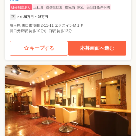
研修制度あり
正社員
通信生歓迎
寮完備
駅近
美容師免許不問
正
25
万円
25
万円
月給
~
埼玉県
川口市
栄町2-11-11 エクスインＭ１Ｆ
川口元郷駅 徒歩10分/川口駅 徒歩13分
キープする
応募画面へ進む