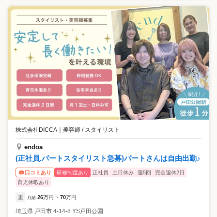
株式会社DICCA
｜
美容師 / スタイリスト
endoa
(正社員.パートスタイリスト急募)パートさんは自由出勤♪
研修制度あり
正社員
土日休み
週5回
完全週休2日
口コミあり
育児休暇あり
正
26
万円
70
万円
月給
~
埼玉県
戸田市
4-14-8 YS戸田公園