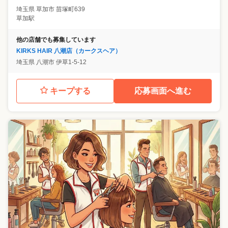
埼玉県
草加市
苗塚町639
草加駅
他の店舗でも募集しています
KIRKS HAIR 八潮店（カークスヘア）
埼玉県
八潮市
伊草1-5-12
キープする
応募画面へ進む