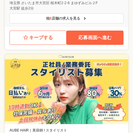
埼玉県
さいたま市大宮区
桜木町2-2-6 まゆずみビル２F
大宮駅 徒歩2分
他
8
店舗の求人を見る
キープする
応募画面へ進む
AUBE HAIR
｜
美容師 / スタイリスト