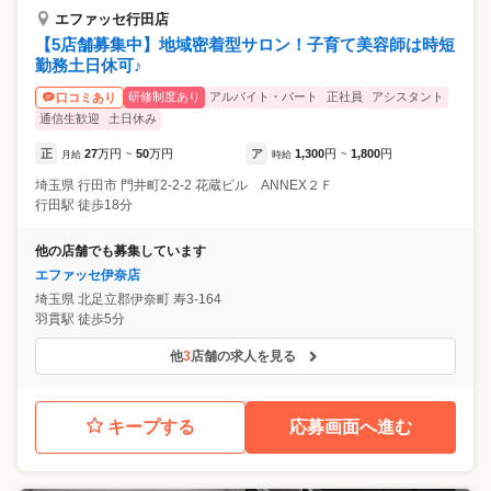
エファッセ行田店
【5店舗募集中】地域密着型サロン！子育て美容師は時短
勤務土日休可♪
研修制度あり
アルバイト・パート
正社員
アシスタント
口コミあり
通信生歓迎
土日休み
正
27
万円
50
万円
ア
1,300
円
1,800
円
月給
~
時給
~
埼玉県
行田市
門井町2-2-2 花蔵ビル ANNEX２Ｆ
行田駅 徒歩18分
他の店舗でも募集しています
エファッセ伊奈店
埼玉県
北足立郡伊奈町
寿3-164
羽貫駅 徒歩5分
他
3
店舗の求人を見る
キープする
応募画面へ進む