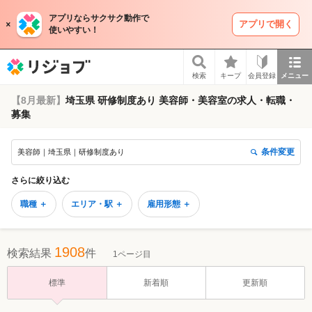
アプリならサクサク動作で
アプリで開く
使いやすい！
リジョブ
検索
キープ
会員登録
メニュー
【8月最新】
埼玉県 研修制度あり 美容師・美容室の求人・転職・
募集
条件変更
美容師｜埼玉県｜研修制度あり
さらに絞り込む
職種 ＋
エリア・駅 ＋
雇用形態 ＋
1908
検索結果
件
1ページ目
標準
新着順
更新順