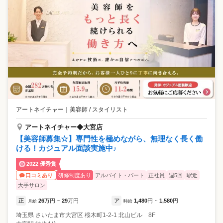
アートネイチャー
｜
美容師 / スタイリスト
アートネイチャー◆大宮店
【美容師募集☆】専門性を極めながら、無理なく長く働
ける！カジュアル面談実施中♪
2022 優秀賞
研修制度あり
アルバイト・パート
正社員
週5回
駅近
口コミあり
大手サロン
正
26
万円
29
万円
ア
1,480
円
1,580
円
月給
~
時給
~
埼玉県
さいたま市大宮区
桜木町1-2-1 北山ビル 8F