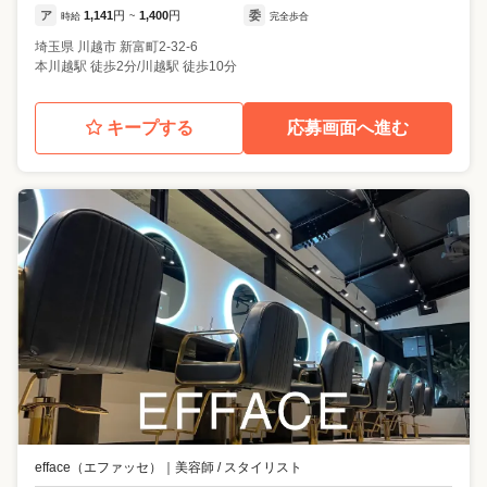
ア
1,141
円
1,400
円
委
時給
~
完全歩合
埼玉県
川越市
新富町2-32-6
本川越駅 徒歩2分/川越駅 徒歩10分
キープする
応募画面へ進む
efface（エファッセ）
｜
美容師 / スタイリスト