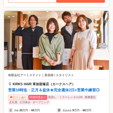
有限会社アートステイト
｜
美容師 / スタイリスト
KIRKS HAIR 草加苗塚店（カークスヘア）
営業18時迄・正月＆盆休★完全週休2日×営業中練習◎
研修制度あり
面貸し・ミラーレンタルOK
業務委託
口コミあり
正社員
土日休み
オープニング
正
25
万円
65
万円
委
9
万円
65
万円
月給
~
完全歩合
~