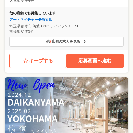
大宮駅 徒歩4分
他の店舗でも募集しています
アートネイチャー◆熊谷店
埼玉県
熊谷市
筑波3-202 ティアラ２１ 5F
熊谷駅 徒歩3分
他
7
店舗の求人を見る
キープする
応募画面へ進む