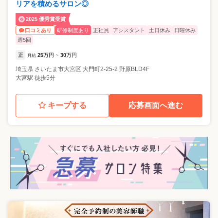
リアを積めるサロン◎
2025 優秀賞受賞
研修制度あり
正社員
アシスタント
土日休み
日曜休み
口コミあり
週5回
正
25
万円
30
万円
月給
~
埼玉県
さいたま市大宮区
大門町2-25-2 野原BLD4F
大宮駅 徒歩5分
キープする
応募画面へ進む