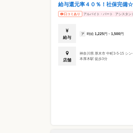
給与還元率４０％！社保完備☆
アルバイト・パート
アシスタン
口コミあり
時給
1,225
円
1,500
円
ア
~
給与
神奈川県
厚木市
中町3-5-15 
本厚木駅 徒歩3分
店舗