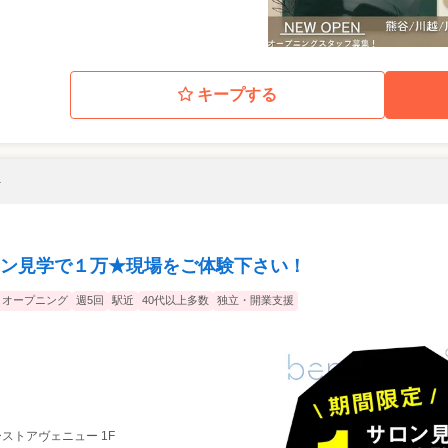
キープする
ト
ン見学で１万★現場をご体験下さい！
オープニング
週5回
駅近
40代以上多数
独立・開業支援
ァーストアヴェニュー 1F