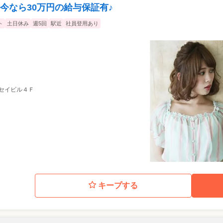
今なら30万円の給与保証有♪
ト
土日休み
週5回
駅近
社員登用あり
シンセイビル４Ｆ
キープする