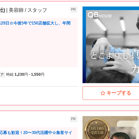
社)
| 美容師 / スタッフ
PR
29日☆今後5年で150店舗拡大し、年間
時給
1,230
円
1,550
円
ア
~
キープする
PR
募も歓迎！20〜30代活躍中☆集客サイ