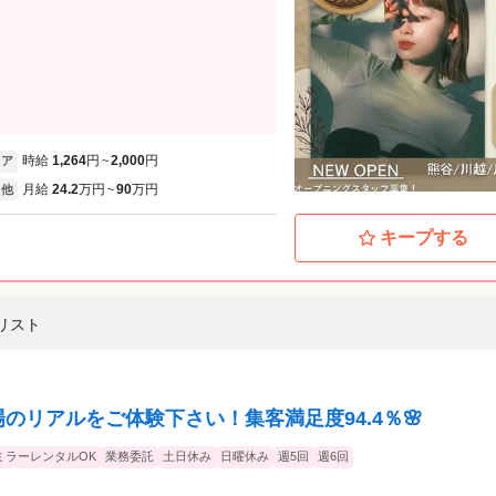
時給
1,264
円
2,000
円
ア
~
月給
24.2
万円
90
万円
他
~
キープする
イリスト
場のリアルをご体験下さい！集客満足度94.4％🌸
ミラーレンタルOK
業務委託
土日休み
日曜休み
週5回
週6回