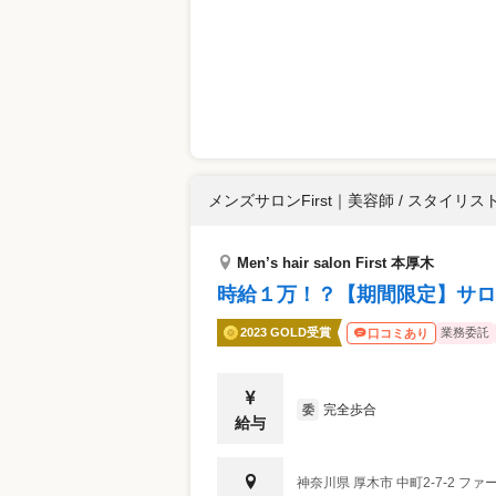
メンズサロンFirst
｜
美容師 / スタイリス
Men’s hair salon First 本厚木
時給１万！？【期間限定】サロ
2023 GOLD受賞
業務委託
口コミあり
完全歩合
委
給与
神奈川県
厚木市
中町2-7-2 フ