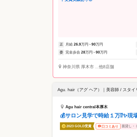
月給
26.9
万円
90
万円
正
~
完全歩合
28
万円
90
万円
委
~
神奈川県 厚木市 ...他8店舗
Agu. hair（アグ ヘア）
｜
美容師 / スタ
Agu hair central本厚木
💰サロン見学で時給１万⁉✨現
2023 GOLD受賞
面貸し・
口コミあり