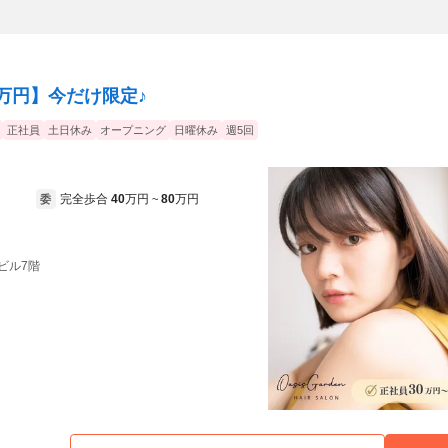
5万円】今だけ限定♪
正社員
土日休み
オープニング
日曜休み
週5回
完全歩合
40
万円
80
万円
委
~
黒ビル7階