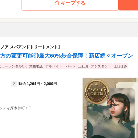
キープする
木店【エレノア スパアンドトリートメント】
方の変更可能◎最大60%歩合保障！新店続々オープン
ミラーレンタルOK
業務委託
アルバイト・パート
正社員
アシスタント
土日休み
時給
1,264
円
2,000
円
ア
~
マイシティ厚木仲町１F