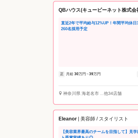
QBハウス(キュービーネット株式会
直近2年で平均給与12%UP！年間平均休日1
260名採用予定
月給
30
万円
39
万円
正
~
神奈川県 海老名市 ...他34店舗
Eleanor
| 美容師 / スタイリスト
【美容業界最高のチームを目指して】見学応
ト受賞実績あり◎