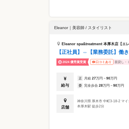
Eleanor
｜
美容師 / スタイリスト
Eleanor spa&treatment 本厚
【正社員】⇔【業務委託】働き
2024 優秀賞受賞
面貸し・
口コミあり
月給
27
万円
90
万円
正
~
給与
完全歩合
28
万円
90
万円
委
~
神奈川県
厚木市
中町3-18-2 
本厚木駅 徒歩2分
店舗