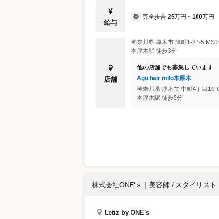
完全歩合
25
万円
100
万円
委
~
給与
神奈川県
厚木市
旭町1-27-5 MS
本厚木駅 徒歩3分
他の店舗でも募集しています
Agu hair milo本厚木
店舗
神奈川県
厚木市
中町4丁目16-
本厚木駅 徒歩5分
株式会社ONE'ｓ
｜
美容師 / スタイリスト
Letiz by ONE's