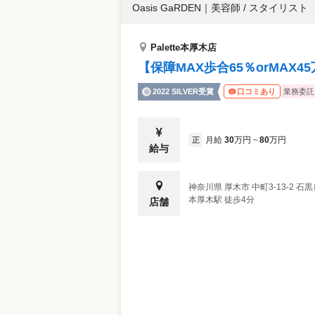
Oasis GaRDEN
｜
美容師 / スタイリスト
Palette本厚木店
【保障MAX歩合65％orMAX4
2022 SILVER受賞
業務委託
口コミあり
月給
30
万円
80
万円
正
~
給与
神奈川県
厚木市
中町3-13-2 石
本厚木駅 徒歩4分
店舗