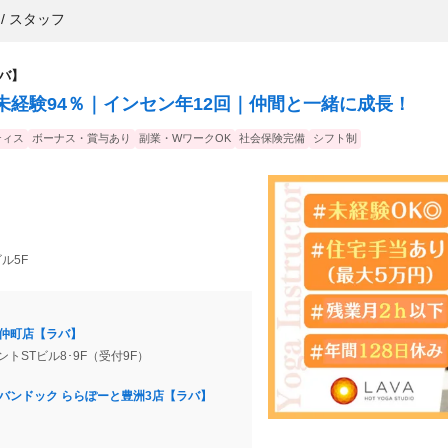
/ スタッフ
ラバ】
未経験94％｜インセン年12回｜仲間と一緒に成長！
ティス
ボーナス・賞与あり
副業・WワークOK
社会保険完備
シフト制
ビル5F
前仲町店【ラバ】
イントSTビル8･9F（受付9F）
ーバンドック ららぽーと豊洲3店【ラバ】