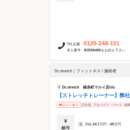
0120-248-101
TEL応募：
求人番号：
B3556495
をお控え下さい
Dr.stretch
｜
フィットネス / 施術者
Dr.stretch 錦糸町マルイ店/ds
【ストレッチトレーナー】弊社
正社員
アルバイト・パート
副
口コミあり
月給
24.7
万円
45
万円
正
~
給与