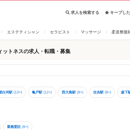
求人を検索する
キープし
エステティシャン
セラピスト
マッサージ
柔道整復
ィットネスの求人・転職・募集
澄白河駅
(
13+
)
亀戸駅
(
12+
)
西大島駅
(
9+
)
住吉駅
(
8+
)
森下
業務委託
(
6+
)