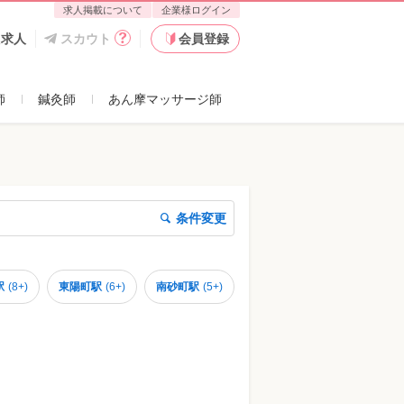
求人掲載について
企業様ログイン
た求人
スカウト
会員登録
師
鍼灸師
あん摩マッサージ師
条件変更
駅
(
8+
)
東陽町駅
(
6+
)
南砂町駅
(
5+
)