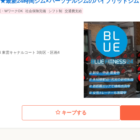
★最新24時間ジム×パーソナルジムのハイブリッドジム
業・WワークOK
社会保険完備
シフト制
交通費支給
104 東雲キャナルコート 3街区・区画4
分
キープする