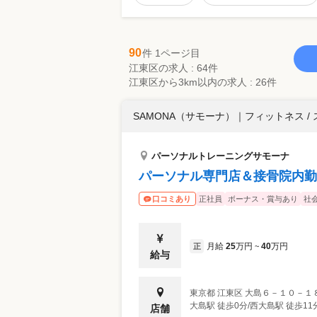
90
件 1ページ目
江東区の求人 : 64件
江東区から3km以内の求人 : 26件
SAMONA（サモーナ）
｜
フィットネス /
パーソナルトレーニングサモーナ
パーソナル専門店＆接骨院内勤
正社員
ボーナス・賞与あり
社
口コミあり
月給
25
万円
40
万円
正
~
給与
東京都
江東区
大島６－１０－１
大島駅 徒歩0分/西大島駅 徒歩11
店舗