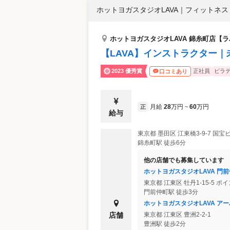
ホットヨガスタジオLAVA
｜
フィットネス 
ホットヨガスタジオLAVA 錦糸町店【
【LAVA】インストラクター｜
2023 優秀賞
正社員
ピラ
口コミあり
月給
28
万円
60
万円
正
~
給与
東京都
墨田区
江東橋3-9-7 国宝
錦糸町駅 徒歩6分
他の店舗でも募集しています
ホットヨガスタジオLAVA 門
東京都
江東区
牡丹1-15-5 ポ
門前仲町駅 徒歩3分
ホットヨガスタジオLAVA ア
店舗
東京都
江東区
豊洲2-2-1
豊洲駅 徒歩2分