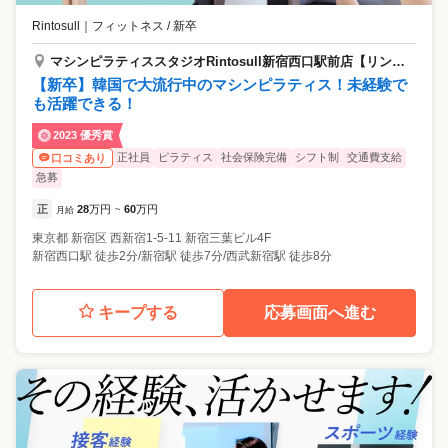
Rintosull
｜
フィットネス / 新卒
マシンピラティススタジオRintosull新宿西口駅前店【リントスル】
【新卒】韓国で大流行中のマシンピラティス！未経験で
も活躍できる！
2023 優秀賞
正社員
ピラティス
社会保険完備
シフト制
交通費支給
口コミあり
急募
正
28
万円
60
万円
月給
~
東京都
新宿区
西新宿1-5-11 新宿三葉ビル4F
新宿西口駅 徒歩2分/新宿駅 徒歩7分/西武新宿駅 徒歩8分
キープする
応募画面へ進む