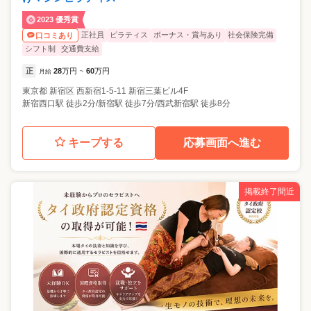
2023 優秀賞
正社員
ピラティス
ボーナス・賞与あり
社会保険完備
口コミあり
シフト制
交通費支給
正
28
万円
60
万円
月給
~
東京都
新宿区
西新宿1-5-11 新宿三葉ビル4F
新宿西口駅 徒歩2分/新宿駅 徒歩7分/西武新宿駅 徒歩8分
キープする
応募画面へ進む
掲載終了間近