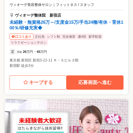
ヴィオーデ美容整体サロン
｜
フィットネス / スタッフ
ヴィオーデ整体院 新宿店
未経験・無資格26万～/支度金15万/手当24種/有休・育休1
00％/研修充実◆
正社員
シフト制
完全個室
週4回
新卒歓迎
口コミあり
リラクゼーションサロン
正
26
万円
65
万円
月給
~
東京都
新宿区
新宿3-22-11 Ｒ・Ｓビル３階
新宿駅 徒歩3分
キープする
応募画面へ進む