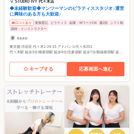
STUDIO IVY 代々木店
◆未経験歓迎◆マンツーマンのピラティススタジオ♪運営
に興味のある方も大歓迎♪
業務委託
ピラティス
副業・WワークOK
週2回
シフト制
口コミあり
講師・インストラクター
委
完全歩合
東京都
渋谷区
代々木1-24-15 アドバンス代々木201
代々木駅 徒歩3分/南新宿駅 徒歩4分/北参道駅 徒歩7分/新線新宿駅 徒歩11分/参宮橋駅 徒歩11分
キープする
応募画面へ進む