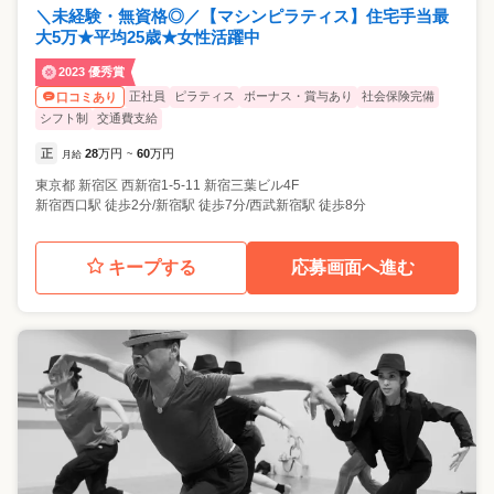
＼未経験・無資格◎／【マシンピラティス】住宅手当最
大5万★平均25歳★女性活躍中
2023 優秀賞
正社員
ピラティス
ボーナス・賞与あり
社会保険完備
口コミあり
シフト制
交通費支給
正
28
万円
60
万円
月給
~
東京都
新宿区
西新宿1-5-11 新宿三葉ビル4F
新宿西口駅 徒歩2分/新宿駅 徒歩7分/西武新宿駅 徒歩8分
キープする
応募画面へ進む