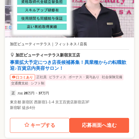
加圧ビューティーテラス
｜
フィットネス / 店長
加圧ビューティーテラス新宿京王店
事業拡大予定につき店長候補募集！異業種からの転職歓
迎♪百貨店内美容サロン！
正社員
ピラティス
ボーナス・賞与あり
社会保険完備
口コミあり
交通費支給
シフト制
正
28
万円
37
万円
月給
~
東京都
新宿区
西新宿1-1-4 京王百貨店新宿店3F
新宿駅 徒歩4分
キープする
応募画面へ進む