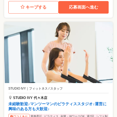
キープする
応募画面へ進む
STUDIO IVY
｜
フィットネス / スタッフ
STUDIO IVY 代々木店
未経験歓迎♪マンツーマンのピラティススタジオ♪運営に
興味のある方も大歓迎♪
業務委託
ピラティス
副業・WワークOK
週2回
シフト制
口コミあり