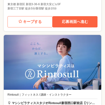
東京都
新宿区
新宿3-36-6 新宿大安ビル5F
新宿三丁目駅 徒歩3分/新宿駅 徒歩10分
キープする
応募画面へ進む
Rintosull
｜
フィットネス / 講師・インストラクター
マシンピラティススタジオRintosull新宿西口駅前店【リントスル】