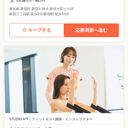
正
28
万円
60
万円
月給
~
東京都
新宿区
新宿3-36-6 新宿大安ビル5F
新宿三丁目駅 徒歩3分/新宿駅 徒歩10分
キープする
応募画面へ進む
STUDIO IVY
｜
フィットネス / 講師・インストラクター