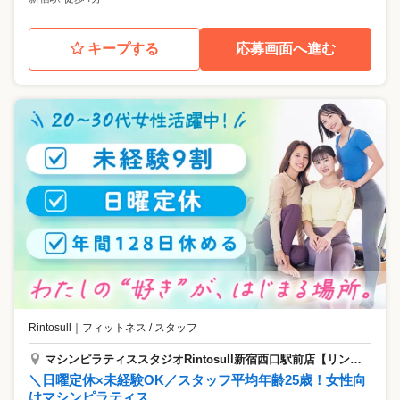
キープする
応募画面へ進む
Rintosull
｜
フィットネス / スタッフ
マシンピラティススタジオRintosull新宿西口駅前店【リントスル】
＼日曜定休×未経験OK／スタッフ平均年齢25歳！女性向
けマシンピラティス