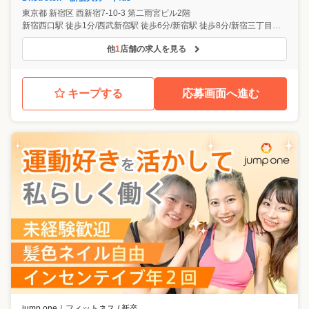
東京都
新宿区
西新宿7-10-3 第二雨宮ビル2階
新宿西口駅 徒歩1分/西武新宿駅 徒歩6分/新宿駅 徒歩8分/新宿三丁目駅 徒歩9分
他
1
店舗の求人を見る
キープする
応募画面へ進む
jump one
｜
フィットネス / 新卒