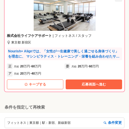
株式会社ライフケアサポート
| フィットネス / スタッフ
東京都 新宿区
Nourish+ Alignでは、「女性が一生健康で美しく過ごせる身体づくり」
を理念に、 マシンピラティス・トレーニング・栄養を組み合わせたサポ
ートを行っています。 スタッフ全員が学び続けられる環境づくりを大切
正
20
万円
60
万円
委
20
万円
60
万円
にしており、PHIピラティス資格取得支援・ 資格取得費用補助・毎月の
月給
~
月給
~
勉強会費用補助など教育制度が充実。 さらに、国家資格保有者には1セ
ア
20
万円
40
万円
月給
~
ッションごとに資格手当を支給し、専門性を正当に評価しています。 将
来的には、クリニックや人間ドックとの連携を通して、運動・栄養・予
キープする
応募画面へ進む
防医療を融合した 女性専門メディカルフィットネスを目指しています。
管理栄養士・理学療法士・看護師・作業療法士・柔道整復師など、多職
種で学び合いながら成長できる環境です。 また、スタッフ同士の距離が
近く、ランチミーティングや食事会など交流の機会も多いため、 風通し
条件を指定して再検索
が良くアットホームな雰囲気も魅力です。 スタジオは市ヶ谷駅・飯田橋
駅・神楽坂駅からアクセスしやすく、最寄り駅から徒歩約4分。 複数路
線が利用できるため通勤しやすく、万が一の遅延時にも柔軟に対応でき
条件変更
フィットネス｜東京都｜駅：新宿、新線新宿
る立地です。 「専門性を高めたい」「新しいことに挑戦したい」「女性
の健康を本気で支えたい」という方と、 一緒に未来の女性ヘルスケアを