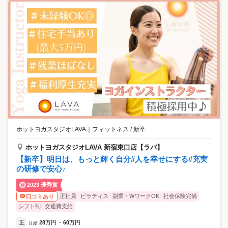
ホットヨガスタジオLAVA
｜
フィットネス / 新卒
ホットヨガスタジオLAVA 新宿東口店【ラバ】
【新卒】明日は、もっと輝く自分#人を幸せにする#充実
の研修で安心♪
2023 優秀賞
正社員
ピラティス
副業・WワークOK
社会保険完備
口コミあり
シフト制
交通費支給
正
28
万円
60
万円
月給
~