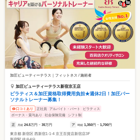
加圧ビューティーテラス
｜
フィットネス / 施術者
加圧ビューティーテラス新宿京王店
ピラティス＆加圧資格取得費用負担★週休2日！加圧パー
ソナルトレーナー募集！
正社員
アルバイト・パート
ピラティス
口コミあり
ボーナス・賞与あり
社会保険完備
シフト制
正
24.5
万円
35
万円
ア
1,350
円
1,700
円
月給
~
時給
~
東京都
新宿区
西新宿1-1-4 京王百貨店新宿店3F
新宿駅 徒歩4分