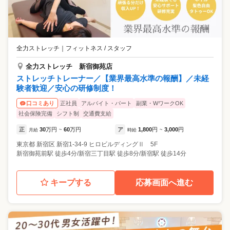
全力ストレッチ
｜
フィットネス / スタッフ
全力ストレッチ 新宿御苑店
ストレッチトレーナー／【業界最高水準の報酬】／未経
験者歓迎／安心の研修制度！
正社員
アルバイト・パート
副業・WワークOK
口コミあり
社会保険完備
シフト制
交通費支給
正
30
万円
60
万円
ア
1,800
円
3,000
円
月給
~
時給
~
東京都
新宿区
新宿1-34-9 ヒロビルディングⅡ 5F
新宿御苑前駅 徒歩4分/新宿三丁目駅 徒歩8分/新宿駅 徒歩14分
キープする
応募画面へ進む