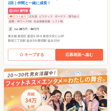
2回｜仲間と一緒に成長！
2023 優秀賞
正社員
ピラティス
ボーナス・賞与あり
口コミあり
副業・WワークOK
社会保険完備
シフト制
正
28
万円
60
万円
月給
~
東京都
新宿区
新宿3-36-6 新宿大安ビル5F
新宿三丁目駅 徒歩3分/新宿駅 徒歩10分
キープする
応募画面へ進む