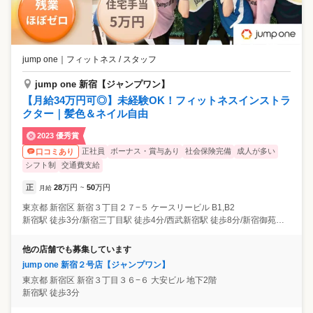
jump one
｜
フィットネス / スタッフ
jump one 新宿【ジャンプワン】
【月給34万円可◎】未経験OK！フィットネスインストラ
クター｜髪色＆ネイル自由
2023 優秀賞
正社員
ボーナス・賞与あり
社会保険完備
成人が多い
口コミあり
シフト制
交通費支給
正
28
万円
50
万円
月給
~
東京都
新宿区
新宿３丁目２７−５ ケースリービル B1,B2
新宿駅 徒歩3分/新宿三丁目駅 徒歩4分/西武新宿駅 徒歩8分/新宿御苑前駅 徒歩11分/代々木駅 徒歩13分
他の店舗でも募集しています
jump one 新宿２号店【ジャンプワン】
東京都
新宿区
新宿３丁目３６−６ 大安ビル 地下2階
新宿駅 徒歩3分