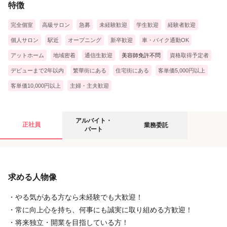
お客様の癒しと笑顔のためだけに集中していただけます!!
特徴
完全個室
高級サロン
急募
未経験歓迎
学生歓迎
経験者歓迎
■新人研修
お客様対応と業務に慣れたら、新人研修に講師として参加いただ
個人サロン
駅近
オープニング
新卒歓迎
車・バイク通勤OK
きます。
アットホーム
地域密着
通信生歓迎
美容師免許不問
資格取得予定者
何も分からず不安を抱えている新人の方に、お客様対応のオペレ
デビューまで2年以内
繁華街にある
住宅街にある
客単価5,000円以上
ーションや施術の手技など、現場のリアルな経験を含めたあなた
客単価10,000円以上
主婦・主夫歓迎
らしいアドバイスをしてあげてください。
アルバイト・パートの募集要項
業務委託の募集要項
アルバイト・
正社員
業務委託
パート
給与
給与
求める人物像
時給
完全歩合
1,250円
2,000円
〜
2,900円
〜
3,000円
≪スポット・Wワーク勤務も可≫
【基本委託料】+【施術手当】+【指名料】＋【評価インセンティ
・やる気がある方なら未経験でも大歓迎！
ライフスタイルに合わせて自由出勤
ブ】
・常に向上心を持ち、何事にも誠実に取り組める方歓迎！
2000円～3000円/60分あたり
・将来独立・開業を目指している方！