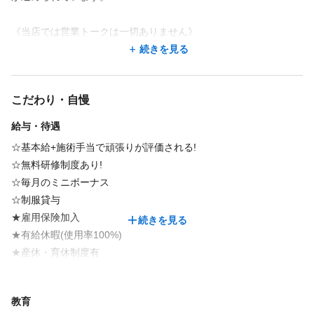
Wワークやスポット勤務も可能です！
《当店では営業トークは一切ありません》
週2日から勤務いただけます！
休日
お客様にとって不要な案内をするより、お客様が笑顔になれる会
続きを見る
完全週休2日
話の方がいいですね。
まずはご応募後、ライフスタイルに合わせたご希望をお聞かせく
働くスタッフの皆様にも不要なストレスは感じて欲しくはありま
ださい♪
固定シフトもスポット勤務も可能です！ まずはご応募後、ライフ
こだわり・自慢
せん。
スタイルに合わせたご希望をお聞かせください♪
給与・待遇
仕事内容
☆基本給+施術手当で頑張りが評価される!
仕事内容
☆無料研修制度あり!
フェイシャル
オールハンドエステ
アーユルヴェーダ
リンパドレナージュ
☆毎月のミニボーナス
フェイシャル
ブライダル
痩身エステ
オールハンドエステ
アロママッサージ
オイルマッサージ
アロマセラピスト
ボディケア
☆制服貸与
アーユルヴェーダ
リンパドレナージュ
アロママッサージ
デトックス
ヘッドスパ
★雇用保険加入
続きを見る
オイルマッサージ
アロマセラピスト
ボディケア
デトックス
オイルトリートメント・ボディケアの施術業務を中心としたサロ
★有給休暇(使用率100%)
ヘッドスパ
ン内業務全般と受付・カウンセリング等
★産休・育休制度有
★交通費or住宅手当支給(当社規定)
オイルトリートメント・ボディケアの施術業務を中心としたサロ
ン内業務全般と受付・カウンセリング等
福利厚生
教育
一部正社員のみ対象