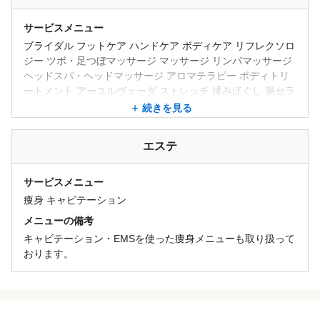
サービスメニュー
ブライダル フットケア ハンドケア ボディケア リフレクソロ
ジー ツボ・足つぼマッサージ マッサージ リンパマッサージ
ヘッドスパ・ヘッドマッサージ アロマテラピー ボディトリ
ートメント アーユルヴェーダ ストレッチ 揉みほぐし 腸セラ
ピー 整体・矯正 フェイシャルエステ
続きを見る
メニューの備考
部位や筋肉の状態に合わせ「アーユルヴェーダ×指圧×リンパ
エステ
ドレナージュ」などを融合させた独自の手技でしっかりコリ
や疲れを癒します。
サービスメニュー
・アロマボディトリートメント
痩身 キャビテーション
・全身ボディケア
・リフレクソロジー
メニューの備考
・フェイシャル
キャビテーション・EMSを使った痩身メニューも取り扱って
・ヘッドマッサージ
おります。
・シロダーラ