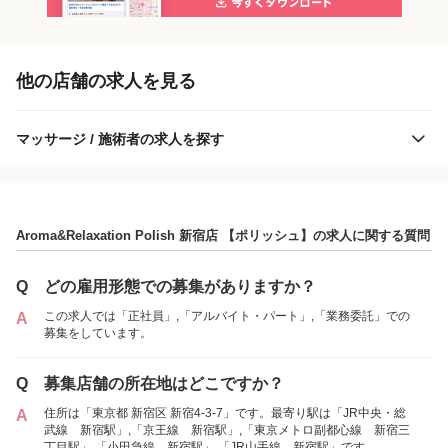
「正社員」を募集している店舗
他の店舗の求人を見る
マッサージ / 施術者の求人を探す
Aroma&Relaxation Polish 新宿店 【ポリッシュ】の求人に関する質問
Aroma&Relaxation Polish 新宿店 【ポリッシュ】
Q
どの雇用形態での募集がありますか？
この求人では「正社員」,「アルバイト・パート」,「業務委託」での
A
募集をしています。
各店舗の特色（詳しい給与、一緒に働くスタッフ、サービスメニュー、客層
など）が見られます
Q
募集店舗の所在地はどこですか？
1
件の店舗
住所は「東京都 新宿区 新宿4-3-7」です。最寄り駅は「JR中央・総
A
Aroma&Relaxation Polish 新宿店 【ポリッシ
武線 新宿駅」,「京王線 新宿駅」,「東京メトロ副都心線 新宿三
ュ】
丁目駅」,「小田急線 新宿駅」,「JR山手線 新宿駅」です。