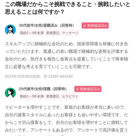
この職場だからこそ挑戦できること・挑戦したいと
思えることは何ですか？
30代前半/女性/退職済み（回答時）
勤務確認済み
勤続1～3年未満
業務委託
マッサージ
スキルアップに積極的な会社のため、技術習得後も研修に付き合
っていただけます。風通しの良い職場で積極的な姿勢を評価する
会社のため、気付きを報告し改善点を提案していくことで将来独
立に必要な考えを育てていくことも可能です。
2025年10月05日回答 ID 23387-64418C
20代後半/女性/現職（回答時）
勤務確認済み
勤続1～3年未満
業務委託
セラピスト
リピーターを増やすことです。新規のお客様が本当に多いので、
自分の接客スタイルにあったお客様とも会いやすい環境です。だ
からこそ沢山接客をして、自分のお客様を増やすことに挑戦して
みたいです。アンケートもあるので、アンケートで高評価を貰う