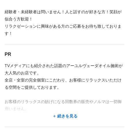
【1250円は最低保障給です】
施術手当＋指名料＋月次インセンティブで時給3000円以上の実績
◆支給実例
経験者・未経験者は問いません！人と話すのが好きな方！笑顔が
も有ります！
入社1年7ヵ月・週5日勤務
似合う方歓迎！
委託料･施術手当296,892円＋指名料15,000円＋評価インセン109,
リラクゼーションに興味がある方のご応募をお待ち致しておりま
続きを見る
続きを見る
◆支給実例
000円＝総支給420,892円
す！
入社1年7ヵ月・週5日勤務
保障･施術手当296,892円＋指名料15,000円＋評価インセン109,00
入社9ヵ月・週2～3日勤務（Wワーク）
店舗名・勤務地
店舗名・勤務地
PR
0円＝総支給420,892円
委託料･施術手当81,600円＋指名料6,500円＋評価インセン5,500
円＝総支給93,600円（1時間あたり1,671円）
Aroma&Relaxation Polish ...
Aroma&Relaxation Polish ...
TVメディアにも紹介された話題のアーユルヴェーダオイル施術が
入社1年3ヵ月・週2～3日勤務（Wワーク月56時間）
東京都 新宿区 新宿4-3-7
東京都 新宿区 新宿4-3-7
大人気のお店です。
保障･施術手当81,600円＋指名料6,500円＋評価インセン5,500円
営業トークやノルマ一切なし！
新宿三丁目駅 徒歩 4分
新宿三丁目駅 徒歩 4分
全店・全室の完全個室にこだわり、お客様にリラックスいただけ
＝総支給93,600円（1時間あたり1,671円）
頑張りに応じて毎月インセンティブ有り！
る空間をご提供しております。
指名料全額100％バック！
地図を見る
地図を見る
営業トークやノルマ一切なし！
休日希望のシフト勤務！
お客様のリラックスの妨げになる回数券の販売やノルマは一切御
頑張りに応じて毎月インセンティブ有り！
安心の保障給有り！
地図アプリで見る
地図アプリで見る
座いません。
指名料全額100％バック！
お客様にご満足いただける為に必要な、技術向上・笑顔のおもて
続きを見る
休日希望のシフト勤務！
なしに集中してご従事いただけます！
勤務地が希望に合わなくても、応募した後に相談できることが
勤務地が希望に合わなくても、応募した後に相談できることが