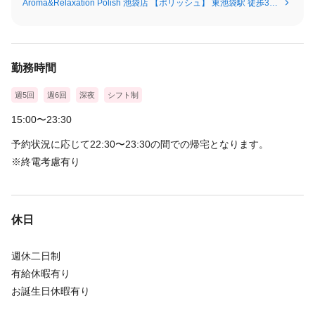
Aroma&Relaxation Polish 池袋店 【ポリッシュ】 東池袋駅 徒歩3分/池袋駅 徒歩11分
勤務時間
週5回
週6回
深夜
シフト制
15:00〜23:30
予約状況に応じて22:30〜23:30の間での帰宅となります。
※終電考慮有り
休日
週休二日制
有給休暇有り
お誕生日休暇有り