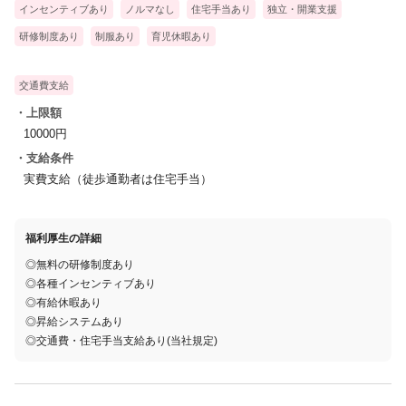
インセンティブあり
ノルマなし
住宅手当あり
独立・開業支援
完全予約制なので、時間になりましたらご予約のお客様をお出迎
研修制度あり
制服あり
育児休暇あり
え頂きます。
お疲れ具合や重点箇所、ケガや苦手な箇所などを最初にカウンセ
交通費支給
リングでお伺いします。
・上限額
10000円
■フットバスと施術
心も身体もゆっくりリラックスいただける様、お部屋はすべて個
・支給条件
実費支給（徒歩通勤者は住宅手当）
室で御座います。
お部屋へ誘導しすべてのお客様にフットバスからご利用いただき
ます。
福利厚生の詳細
研修で磨かれた手技を使いお客様のコリをほぐし、しっかり癒し
◎無料の研修制度あり
て参ります。
◎各種インセンティブあり
◎有給休暇あり
■お見送り
◎昇給システムあり
お客様に徹底した癒しを提供する為、当店ではお出迎えから見送
◎交通費・住宅手当支給あり(当社規定)
りまで担当スタッフが行えるよう配慮しております。
もちろん営業トークは一切ありません!