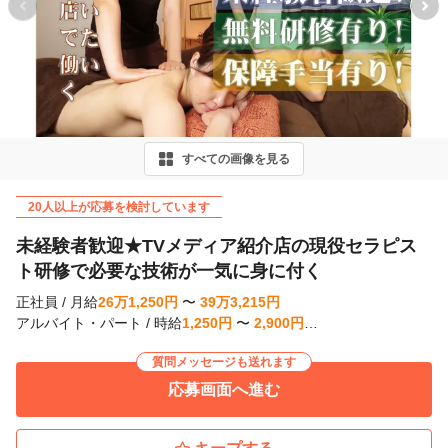
P
r
e
v
i
すべての画像を見る
o
u
20人以上が応募を検討しています
s
未経験者歓迎★TVメディア紹介店の現役セラピス
ト研修で必要な技術が一気に身に付く
正社員
/
月給
26
万
1,250
円
〜
39
万
3,215
円
アルバイト・パート
/
時給
1,250
円
〜
2,900
円
…
質問メッセージも送れます
応募画面へ進む