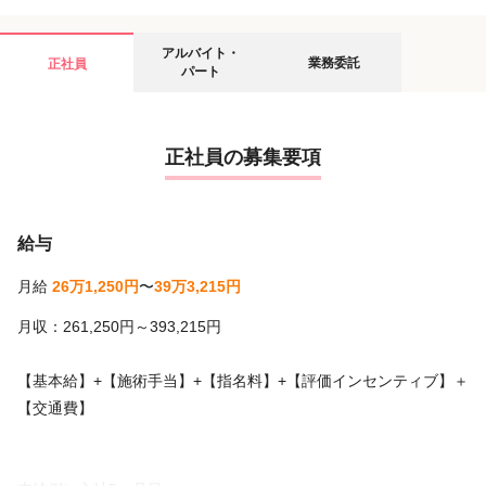
アルバイト・
業務委託
正社員
パート
正社員の募集要項
給与
月給
26万1,250円
〜
39万3,215円
月収：261,250円～393,215円
【基本給】+【施術手当】+【指名料】+【評価インセンティブ】＋
【交通費】