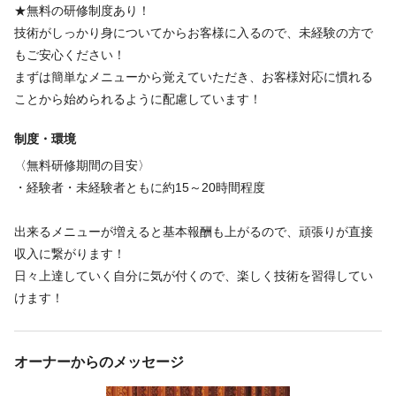
★無料の研修制度あり！
インセンティブあり
ノルマなし
社員登用あり
独立・開業支援
福利厚生
技術がしっかり身についてからお客様に入るので、未経験の方で
研修制度あり
副業・WワークOK
制服あり
もご安心ください！
インセンティブあり
ノルマなし
社員登用あり
独立・開業支援
まずは簡単なメニューから覚えていただき、お客様対応に慣れる
研修制度あり
副業・WワークOK
制服あり
ことから始められるように配慮しています！
福利厚生の詳細
◎無料の研修制度あり
制度・環境
◎安心保証給制度あり
福利厚生の詳細
◎スキル能力昇給あり
〈無料研修期間の目安〉
◎無料の研修制度あり
◎評価インセンティブ毎月あり
・経験者・未経験者ともに約15～20時間程度
◎完全歩合制あり
◎お年玉など各種イベント手当あり
◎指名委託料あり
◎指名料100％全額バック
出来るメニューが増えると基本報酬も上がるので、頑張りが直接
◎昇給委託料あり
◎能力委託料あり
収入に繋がります！
◎最低保証制度あり
日々上達していく自分に気が付くので、楽しく技術を習得してい
◎毎月ミニボーナスあり
特徴
けます！
完全個室
高級サロン
急募
未経験歓迎
学生歓迎
経験者歓迎
個人サロン
駅近
オープニング
新卒歓迎
車・バイク通勤OK
特徴
オーナーからのメッセージ
アットホーム
地域密着
通信生歓迎
美容師免許不問
資格取得予定者
完全個室
高級サロン
急募
未経験歓迎
学生歓迎
経験者歓迎