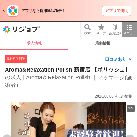
アプリで開く
アプリなら採用率1.75倍！
リジョブ
検索
キープ
会員登録
メニュー
求人情報
店舗情報
口コミあり
掲載終了間近
Aroma&Relaxation Polish 新宿店 【ポリッシュ】
の求人 | Aroma＆Relaxation Polish ｜マッサージ(施
術者）
2026/08/05時点の情報
1
/
5