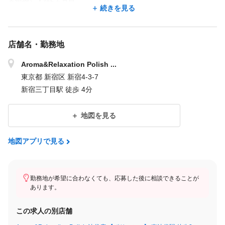
支給例）入社5ヵ月目
続きを見る
固定賃金261,250円＋指名料5,000円＋施術手当・月次インセン6,0
00円＝総支給272,250円
店舗名・勤務地
営業トークやノルマ一切なし！
Aroma&Relaxation Polish ...
頑張りに応じたインセンティブ毎月有り！
東京都 新宿区 新宿4-3-7
有給休暇消化率100%！
新宿三丁目駅 徒歩 4分
＜試用期間あり＞ 1ヶ月 〜 6ヶ月 / 月給 261,250円 〜 393,215円
地図を見る
地図アプリで見る
勤務地が希望に合わなくても、応募した後に相談できることが
あります。
この求人の別店舗