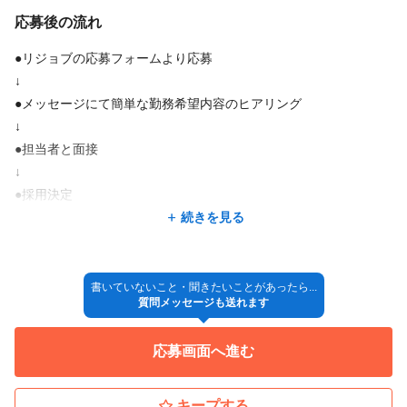
応募後の流れ
●リジョブの応募フォームより応募
↓
●メッセージにて簡単な勤務希望内容のヒアリング
↓
●担当者と面接
↓
●採用決定
↓
続きを見る
◎入社
※採用方法が変更となる場合もございますので、ご了承くださ
書いていないこと・聞きたいことがあったら...
質問メッセージも送れます
い。
応募画面へ進む
キープする