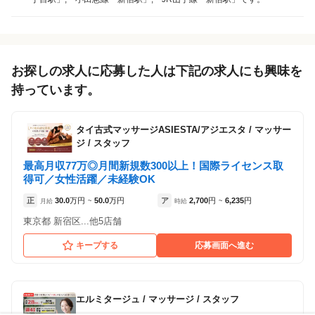
（東京都新宿区:新宿三丁目駅 徒歩 4分 / 新宿駅
徒歩 6分 ）
アルバイト・
お探しの求人に応募した人は下記の求人にも興味を
正社員
業務委託
「アルバイト・パート」を募集している店舗
「業務委託」を募集している店舗
パート
持っています。
タイ古式マッサージASIESTA/アジエスタ
/
マッサー
ジ / スタッフ
最高月収77万◎月間新規数300以上！国際ライセンス取
得可／女性活躍／未経験OK
正
30.0
万円
50.0
万円
ア
2,700
円
6,235
円
月給
~
時給
~
東京都 新宿区...他5店舗
キープする
応募画面へ進む
Aroma&Relaxation Polish 新宿店 【ポリッシュ】
Aroma&Relaxation Polish 新宿店 【ポリッシュ】
エルミタージュ
/
マッサージ / スタッフ