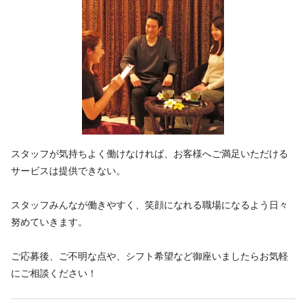
デビューまで2年以内
繁華街にある
住宅街にある
客単価5,000円以上
個人サロン
駅近
オープニング
新卒歓迎
アットホーム
地域密着
客単価10,000円以上
主婦・主夫歓迎
通信生歓迎
完全歩合
資格取得予定者
デビューまで2年以内
繁華街にある
客単価5,000円以上
客単価10,000円以上
主婦・主夫歓迎
スタッフが気持ちよく働けなければ、お客様へご満足いただける
サービスは提供できない。
スタッフみんなが働きやすく、笑顔になれる職場になるよう日々
努めていきます。
ご応募後、ご不明な点や、シフト希望など御座いましたらお気軽
にご相談ください！