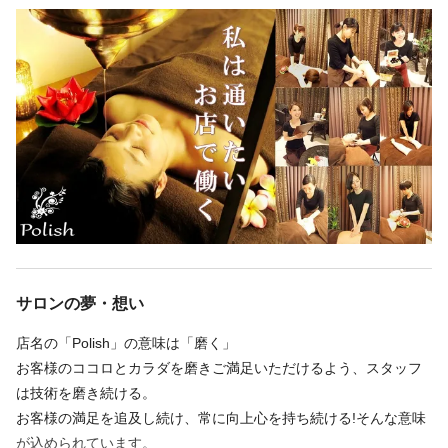
あります。
あります。
無料研修は、現場で実際に施術対応しているセラピストに参加し
てもらい、お客様の生の声や要望に寄り添った技術を習得するこ
この求人の別店舗
この求人の別店舗
とができるので、未経験者でもしっかりと安心してスキルを身に
Aroma&Relaxation Polish 池袋店 【ポリッシュ】 東池袋駅 徒歩3分/池袋駅 徒歩11分
Aroma&Relaxation Polish 池袋店 【ポリッシュ】 東池袋駅 徒歩3分/池袋駅 徒歩11分
付けられます！
勤務時間
勤務時間
週2回
週2回
週3回
週3回
週4回
週4回
週5回
週5回
週6回
週6回
深夜
深夜
シフト制
シフト制
時短勤務OK
時短勤務OK
09:30〜23:30／シフト制
09:30〜23:30／シフト制
9：30～23：30の間で
9：30～23：30の間でシフト制
サロンの夢・想い
週2日以上の3時間〜ご相談ください。
レギュラー勤務：基本1日8時間勤務
Wワーク・学生：週2日～＆3時間〜OK
店名の「Polish」の意味は「磨く」
お客様のココロとカラダを磨きご満足いただけるよう、スタッフ
まずは貴女のご希望をお聞かせいただき、ご相談させてくださ
は技術を磨き続ける。
休日
い！
お客様の満足を追及し続け、常に向上心を持ち続ける!そんな意味
完全週休2日
が込められています。