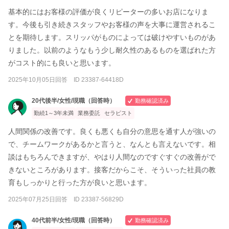
基本的にはお客様の評価が良くリピーターの多いお店になりま
す。今後も引き続きスタッフやお客様の声を大事に運営されるこ
とを期待します。スリッパがものによっては破けやすいものがあ
りました。以前のようなもう少し耐久性のあるものを選ばれた方
がコスト的にも良いと思います。
2025年10月05日回答 ID 23387-64418D
20代後半/女性/現職（回答時）
勤務確認済み
勤続1～3年未満
業務委託
セラピスト
人間関係の改善です。良くも悪くも自分の意思を通す人が強いの
で、チームワークがあるかと言うと、なんとも言えないです。相
談はもちろんできますが、やはり人間なのですぐすぐの改善がで
きないところがあります。接客だからこそ、そういった社員の教
育もしっかりと行った方が良いと思います。
2025年07月25日回答 ID 23387-56829D
40代前半/女性/現職（回答時）
勤務確認済み