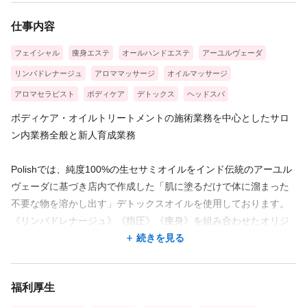
仕事内容
フェイシャル
痩身エステ
オールハンドエステ
アーユルヴェーダ
リンパドレナージュ
アロママッサージ
オイルマッサージ
アロマセラピスト
ボディケア
デトックス
ヘッドスパ
ボディケア・オイルトリートメントの施術業務を中心としたサロ
ン内業務全般と新人育成業務
Polishでは、純度100%の生セサミオイルをインド伝統のアーユル
ヴェーダに基づき店内で作成した「肌に塗るだけで体に溜まった
不要な物を溶かし出す」デトックスオイルを使用しております。
《リンパドレナージュ》《指圧》《痩身》を組み合わせたオリジ
ナルの手技で、お客様のお身体の状態に合わせてお手入れをさせ
続きを見る
ていただいております。
福利厚生
■お出迎えとカウンセリング