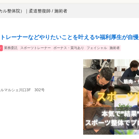
ィカル整体院）
｜
柔道整復師 / 施術者
トレーナーなどやりたいことを叶える✨福利厚生が自慢
ン
業務委託
スポーツトレーナー
ボーナス・賞与あり
フェイシャル
施術者
レールマルシェ川口3F 302号