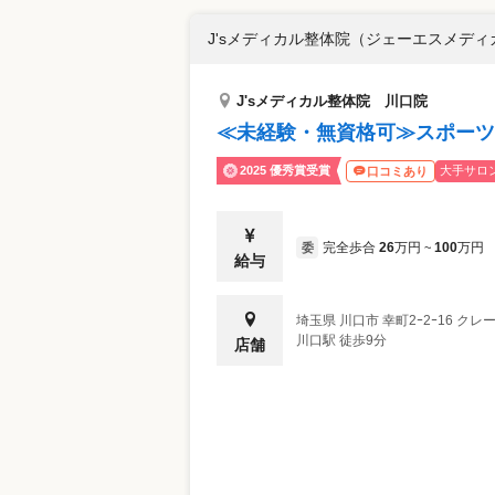
J'sメディカル整体院（ジェーエスメデ
J'sメディカル整体院 川口院
≪未経験・無資格可≫スポーツ
2025 優秀賞受賞
大手サロ
口コミあり
完全歩合
26
万円
100
万円
委
~
給与
埼玉県
川口市
幸町2ｰ2ｰ16 ク
川口駅 徒歩9分
店舗