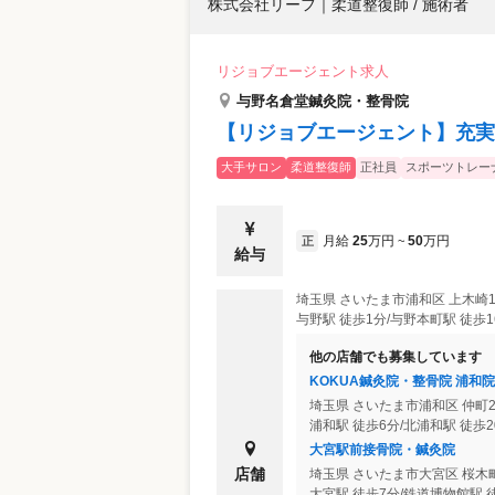
株式会社リーフ
｜
柔道整復師 / 施術者
リジョブエージェント求人
与野名倉堂鍼灸院・整骨院
【リジョブエージェント】充実
大手サロン
柔道整復師
正社員
スポーツトレー
月給
25
万円
50
万円
正
~
給与
埼玉県
さいたま市浦和区
上木崎1
他の店舗でも募集しています
KOKUA鍼灸院・整骨院 浦和院
埼玉県
さいたま市浦和区
仲町2
浦和駅 徒歩6分/北浦和駅 徒歩2
大宮駅前接骨院・鍼灸院
店舗
埼玉県
さいたま市大宮区
桜木町
大宮駅 徒歩7分/鉄道博物館駅 徒