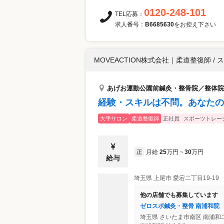
0120-248-101
TEL応募：
求人番号：
B6685630
をお控え下さい
MOVEACTION株式会社
｜
柔道整復師 / 
あげお運動公園前鍼灸・整骨院／整体院
経験・スキルは不問。あなたの
大手サロン
柔道整復師
正社員
スポーツトレー
月給
25
万円
30
万円
正
~
給与
埼玉県
上尾市
愛宕二丁目19-19
他の店舗でも募集しています
ゼロスポ鍼灸・整骨 南浦和院
埼玉県
さいたま市南区
南浦和二