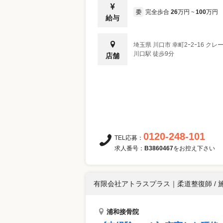
完全歩合
26
万円
100
万円
委
~
給与
埼玉県
川口市
幸町2ｰ2ｰ16 ク
川口駅 徒歩9分
店舗
0120-248-101
TEL応募：
求人番号：
B3860467
をお控え下さい
有限会社アトラスプラス
｜
柔道整復師 / 
浦和接骨院