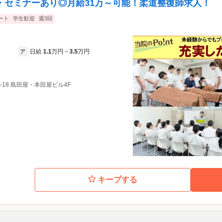
・セミナーあり◎月給31万～可能！柔道整復師求人！
ート
学生歓迎
週3回
日給
1.1
万円
3.5
万円
ア
~
6-18 島田屋・本田屋ビル4F
キープする