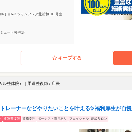
和4丁目6-3 シャンフレア北浦和101号室
 アミュート杉浦1F
キープする
ィカル整体院）
｜
柔道整復師 / 店長
トレーナーなどやりたいことを叶える✨福利厚生が自慢
ン
柔道整復師
業務委託
ボーナス・賞与あり
フェイシャル
高級サロン