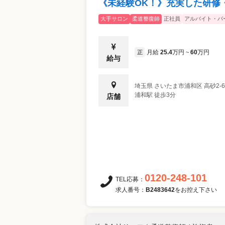
《未経験OK！》充実した研修
大手サロン
柔道整復師
正社員
アルバイト・パ
月給
25.4
万円
60
万円
正
~
給与
埼玉県
さいたま市浦和区
高砂2-
浦和駅 徒歩3分
店舗
0120-248-101
TEL応募：
求人番号：
B2483642
をお控え下さい