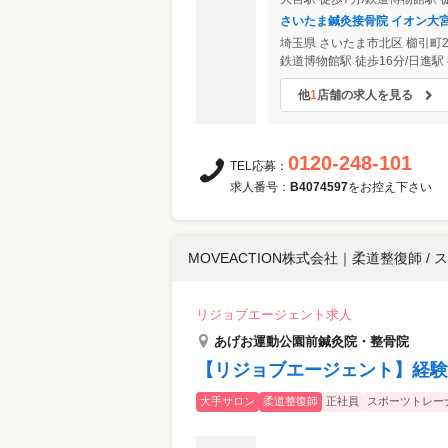
さいたま鍼灸接骨院 イオン大
埼玉県
さいたま市北区
櫛引町2-
鉄道博物館駅 徒歩16分/日進駅 
他
1
店舗の求人を見る
0120-248-101
TEL応募：
求人番号：
B4074597
をお控え下さい
MOVEACTION株式会社
｜
柔道整復師 / 
リジョブエージェント求人
あげお運動公園前鍼灸院・整骨院
【リジョブエージェント】経験
大手サロン
柔道整復師
正社員
スポーツトレー