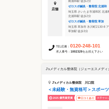
南浦和駅 徒歩2分
ゼロスポ鍼灸・整骨院 北浦和
店舗
埼玉県
さいたま市浦和区
北浦
北浦和駅 徒歩2分
ゼロスポ鍼灸・整骨院 草加
埼玉県
草加市
氷川町2130-8
草加駅 徒歩3分
0120-248-101
TEL応募：
求人番号：
1002329
をお控え下さい
J'sメディカル整体院（ジェーエスメデ
J'sメディカル整体院 川口院
＜未経験・無資格可＞スポーツ
2025 優秀賞受賞
大手サロ
口コミあり