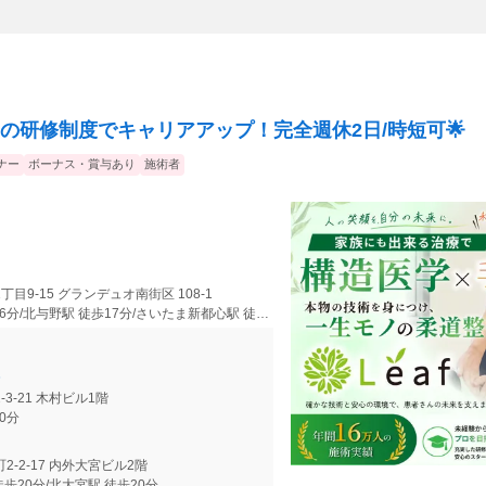
の研修制度でキャリアアップ！完全週休2日/時短可🌟
ナー
ボーナス・賞与あり
施術者
丁目9-15 グランデュオ南街区 108-1
与野駅 徒歩1分/与野本町駅 徒歩16分/北与野駅 徒歩17分/さいたま新都心駅 徒歩18分/北浦和駅 徒歩19分
-3-21 木村ビル1階
0分
2-2-17 内外大宮ビル2階
歩20分/北大宮駅 徒歩20分