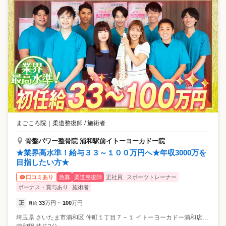
まごころ院
｜
柔道整復師 / 施術者
骨盤パワー整骨院 浦和駅前イトーヨーカドー院
★業界高水準！給与３３～１００万円へ★年収3000万を
目指したい方★
急募
柔道整復師
正社員
スポーツトレーナー
口コミあり
ボーナス・賞与あり
施術者
正
33
万円
100
万円
月給
~
埼玉県
さいたま市浦和区
仲町１丁目７－１ イトーヨーカドー浦和店２階