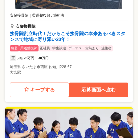
安藤接骨院
｜
柔道整復師 / 施術者
安藤接骨院
接骨院乱立時代！だからこそ接骨院の本来あるべきスタ
ンスで地域に寄り添い20年！
急募
柔道整復師
正社員
学生歓迎
ボーナス・賞与あり
施術者
正
23
万円
30
万円
月給
~
埼玉県
さいたま市西区
佐知川228-67
大宮駅
キープする
応募画面へ進む