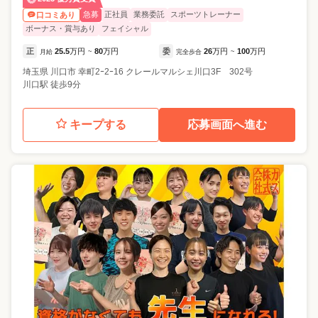
急募
正社員
業務委託
スポーツトレーナー
口コミあり
ボーナス・賞与あり
フェイシャル
正
25.5
万円
80
万円
委
26
万円
100
万円
月給
~
完全歩合
~
埼玉県
川口市
幸町2ｰ2ｰ16 クレールマルシェ川口3F 302号
川口駅 徒歩9分
キープする
応募画面へ進む