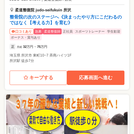
柔道整復院 judo-seifukuin 所沢
整骨院の次のステージへ《決まったやり方にこだわるの
ではなく【考える力】を育む》
急募
柔道整復師
正社員
スポーツトレーナー
学生歓迎
口コミあり
ボーナス・賞与あり
正
32
万円
75
万円
月給
~
埼玉県
所沢市
東町10−7 斉商ハイツ1F
所沢駅 徒歩7分
キープする
応募画面へ進む