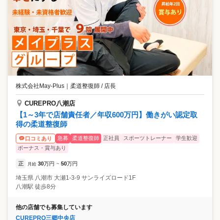
株式会社May-Plus
｜
柔道整復師 / 店長
CUREPRO八潮店
【1～3年で店舗責任者／年収600万円】働きがい認定取
得の柔道整復師
急募
柔道整復師
正社員
スポーツトレーナー
学生歓迎
口コミあり
ボーナス・賞与あり
正
30
万円
50
万円
月給
~
埼玉県
八潮市
大瀬1-3-9 サンライズロード1F
八潮駅 徒歩8分
他の店舗でも募集しています
CUREPRO三郷中央店