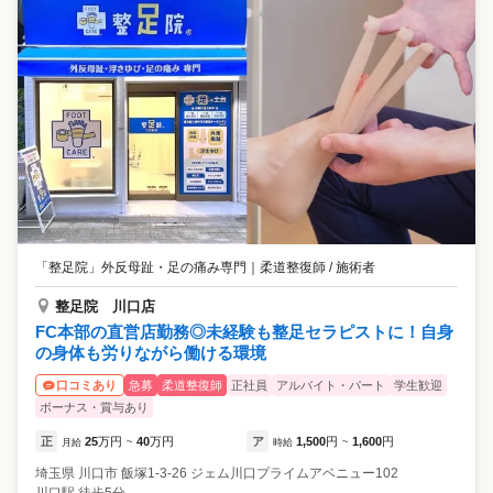
「整足院」外反母趾・足の痛み専門
｜
柔道整復師 / 施術者
整足院 川口店
FC本部の直営店勤務◎未経験も整足セラピストに！自身
の身体も労りながら働ける環境
急募
柔道整復師
正社員
アルバイト・パート
学生歓迎
口コミあり
ボーナス・賞与あり
正
25
万円
40
万円
ア
1,500
円
1,600
円
月給
~
時給
~
埼玉県
川口市
飯塚1-3-26 ジェム川口プライムアベニュー102