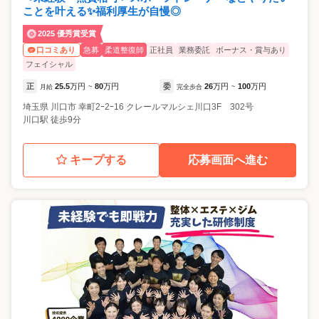
ことを叶える✨福利厚生が自慢◎
2025 優秀賞受賞
急募
柔道整復師
正社員
業務委託
ボーナス・賞与あり
口コミあり
フェイシャル
正
25.5
万円
80
万円
委
26
万円
100
万円
月給
~
完全歩合
~
埼玉県
川口市
幸町2ｰ2ｰ16 クレールマルシェ川口3F 302号
川口駅 徒歩9分
キープする
応募画面へ進む