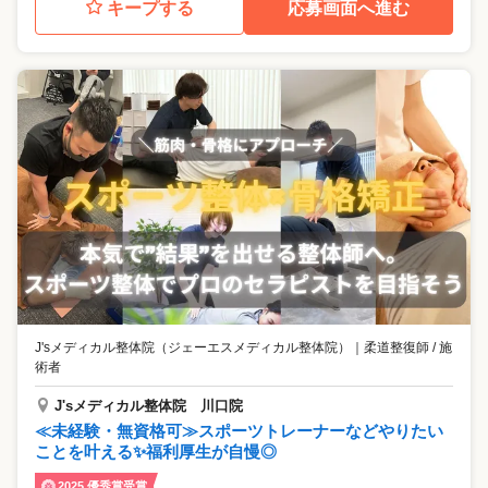
キープする
応募画面へ進む
J'sメディカル整体院（ジェーエスメディカル整体院）
｜
柔道整復師 / 施
術者
J'sメディカル整体院 川口院
≪未経験・無資格可≫スポーツトレーナーなどやりたい
ことを叶える✨福利厚生が自慢◎
2025 優秀賞受賞