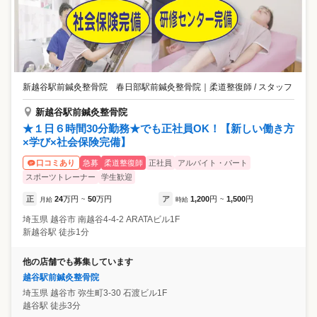
新越谷駅前鍼灸整骨院 春日部駅前鍼灸整骨院
｜
柔道整復師 / スタッフ
新越谷駅前鍼灸整骨院
★１日６時間30分勤務★でも正社員OK！【新しい働き方
×学び×社会保険完備】
急募
柔道整復師
正社員
アルバイト・パート
口コミあり
スポーツトレーナー
学生歓迎
正
24
万円
50
万円
ア
1,200
円
1,500
円
月給
~
時給
~
埼玉県
越谷市
南越谷4-4-2 ARATAビル1F
新越谷駅 徒歩1分
他の店舗でも募集しています
越谷駅前鍼灸整骨院
埼玉県
越谷市
弥生町3-30 石渡ビル1F
越谷駅 徒歩3分