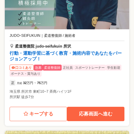
JUDOｰSEIFUKUIN
｜
柔道整復師 / 施術者
柔道整復院 judo-seifukuin 所沢
行動・運動学習に基づく教育・施術内容であなたをバー
ジョンアップ！
急募
柔道整復師
正社員
スポーツトレーナー
学生歓迎
口コミあり
ボーナス・賞与あり
正
32
万円
75
万円
月給
~
埼玉県
所沢市
東町10−7 斉商ハイツ1F
所沢駅 徒歩7分
キープする
応募画面へ進む