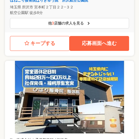
ほねごり接骨院はりきゅう院 所沢航空公園院
埼玉県
所沢市
宮本町２丁目２２−３２
航空公園駅 徒歩8分
他
3
店舗の求人を見る
キープする
応募画面へ進む