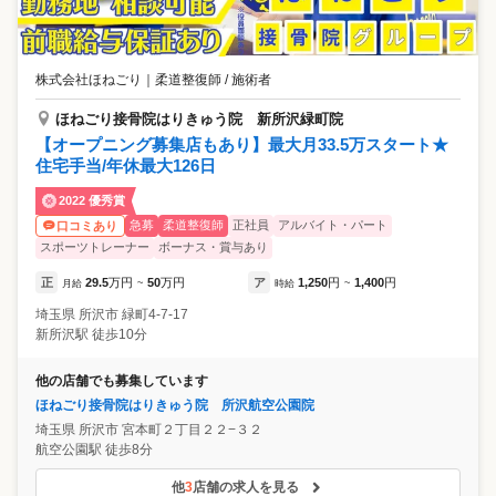
株式会社ほねごり
｜
柔道整復師 / 施術者
ほねごり接骨院はりきゅう院 新所沢緑町院
【オープニング募集店もあり】最大月33.5万スタート★
住宅手当/年休最大126日
2022 優秀賞
急募
柔道整復師
正社員
アルバイト・パート
口コミあり
スポーツトレーナー
ボーナス・賞与あり
正
29.5
万円
50
万円
ア
1,250
円
1,400
円
月給
~
時給
~
埼玉県
所沢市
緑町4-7-17
新所沢駅 徒歩10分
他の店舗でも募集しています
ほねごり接骨院はりきゅう院 所沢航空公園院
埼玉県
所沢市
宮本町２丁目２２−３２
航空公園駅 徒歩8分
他
3
店舗の求人を見る