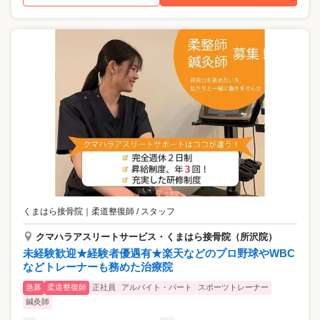
くまはら接骨院
｜
柔道整復師 / スタッフ
クマハラアスリートサービス・くまはら接骨院（所沢院）
未経験歓迎★経験者優遇有★楽天などのプロ野球やWBC
などトレーナーも務めた治療院
急募
柔道整復師
正社員
アルバイト・パート
スポーツトレーナー
鍼灸師