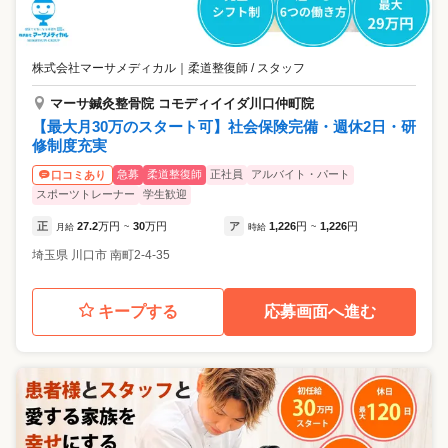
株式会社マーサメディカル
｜
柔道整復師 / スタッフ
マーサ鍼灸整骨院 コモディイイダ川口仲町院
【最大月30万のスタート可】社会保険完備・週休2日・研
修制度充実
急募
柔道整復師
正社員
アルバイト・パート
口コミあり
スポーツトレーナー
学生歓迎
正
27.2
万円
30
万円
ア
1,226
円
1,226
円
月給
~
時給
~
埼玉県
川口市
南町2-4-35
キープする
応募画面へ進む