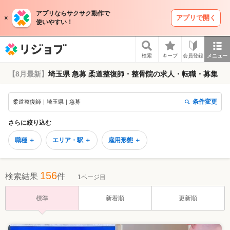
アプリならサクサク動作で
アプリで開く
使いやすい！
リジョブ
検索
キープ
会員登録
メニュー
【8月最新】
埼玉県 急募 柔道整復師・整骨院の求人・転職・募集
条件変更
柔道整復師｜埼玉県｜急募
さらに絞り込む
職種 ＋
エリア・駅 ＋
雇用形態 ＋
156
検索結果
件
1ページ目
標準
新着順
更新順