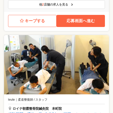
他
2
店舗の求人を見る
キープする
応募画面へ進む
leute
｜
柔道整復師 / スタッフ
ロイテ朝霞整骨院鍼灸院 本町院