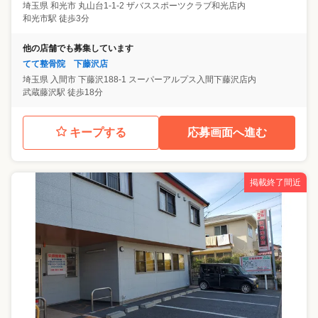
埼玉県
和光市
丸山台1-1-2 ザバススポーツクラブ和光店内
和光市駅 徒歩3分
他の店舗でも募集しています
てて整骨院 下藤沢店
埼玉県
入間市
下藤沢188-1 スーパーアルプス入間下藤沢店内
武蔵藤沢駅 徒歩18分
キープする
応募画面へ進む
掲載終了間近