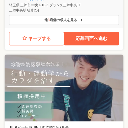
埼玉県
三郷市
中央1-10-5 ブランズ三郷中央1F
三郷中央駅 徒歩2分
他
3
店舗の求人を見る
キープする
応募画面へ進む
JUDOｰSEIFUKUIN
｜
柔道整復師 / 店長