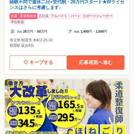
経験不問で週休二日×交代制・28万円スタート★Wライセ
ンスはさらに考慮します♪
急募
柔道整復師
正社員
アルバイト・パート
スポーツトレーナー
学生歓迎
正
28
万円
50
万円
ア
1,400
円
1,500
円
月給
~
時給
~
埼玉県
朝霞市
本町2-25-32
朝霞駅 徒歩6分
キープする
応募画面へ進む