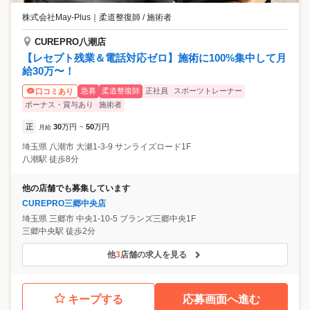
株式会社May-Plus
｜
柔道整復師 / 施術者
CUREPRO八潮店
【レセプト残業＆電話対応ゼロ】施術に100%集中して月
給30万〜！
急募
柔道整復師
正社員
スポーツトレーナー
口コミあり
ボーナス・賞与あり
施術者
正
30
万円
50
万円
月給
~
埼玉県
八潮市
大瀬1-3-9 サンライズロード1F
八潮駅 徒歩8分
他の店舗でも募集しています
CUREPRO三郷中央店
埼玉県
三郷市
中央1-10-5 ブランズ三郷中央1F
三郷中央駅 徒歩2分
他
3
店舗の求人を見る
キープする
応募画面へ進む