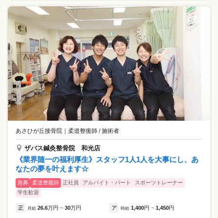
あさひが丘接骨院
｜
柔道整復師 / 施術者
ザバス鍼灸整骨院 和光店
《業界随一の福利厚生》スタッフ1人1人を大事にし、あ
なたの夢を叶えます☆
急募
柔道整復師
正社員
アルバイト・パート
スポーツトレーナー
学生歓迎
正
26.6
万円
30
万円
ア
1,400
円
1,450
円
月給
~
時給
~