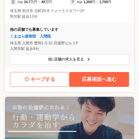
正
24.7
万円
40
万円
ア
1,200
円
1,700
円
月給
~
時給
~
埼玉県
所沢市
元町28-9 フォーラスタワー1F
所沢駅 徒歩13分
他の店舗でも募集しています
くまはら接骨院 入間院
埼玉県
入間市
豊岡1-5-32 武蔵野ビル１F
入間市駅 徒歩9分
他
1
店舗の求人を見る
キープする
応募画面へ進む