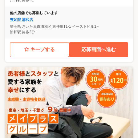
川口駅 徒歩5分
他の店舗でも募集しています
整足院 浦和店
埼玉県
さいたま市浦和区
東仲町11-1 イーストビル1F
浦和駅 徒歩2分
キープする
応募画面へ進む