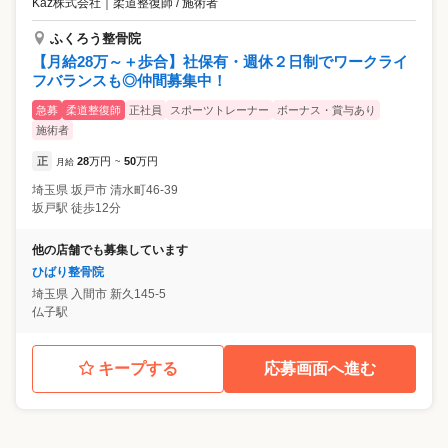
Kaz株式会社
｜
柔道整復師 / 施術者
ふくろう整骨院
【月給28万～＋歩合】社保有・週休２日制でワークライ
フバランスも◎仲間募集中！
急募
柔道整復師
正社員
スポーツトレーナー
ボーナス・賞与あり
施術者
正
28
万円
50
万円
月給
~
埼玉県
坂戸市
清水町46-39
坂戸駅 徒歩12分
他の店舗でも募集しています
ひばり整骨院
埼玉県
入間市
新久145-5
仏子駅
キープする
応募画面へ進む