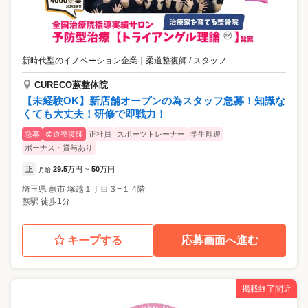
新時代型のイノベーション企業
｜
柔道整復師 / スタッフ
CURECO蕨整体院
【未経験OK】新店舗オープンの為スタッフ急募！知識な
くても大丈夫！研修で即戦力！
急募
柔道整復師
正社員
スポーツトレーナー
学生歓迎
ボーナス・賞与あり
正
29.5
万円
50
万円
月給
~
埼玉県
蕨市
塚越１丁目３−１ 4階
蕨駅 徒歩1分
キープする
応募画面へ進む
掲載終了間近