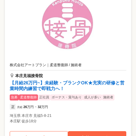
株式会社アートプラン
｜
柔道整復師 / 施術者
本庄見福接骨院
【月給26万円~】未経験・ブランクOK★充実の研修と営
業時間内練習で即戦力へ！
急募
柔道整復師
正社員
ボーナス・賞与あり
成人が多い
施術者
正
26
万円
32
万円
月給
~
埼玉県
本庄市
見福5-8-21
本庄駅 徒歩18分