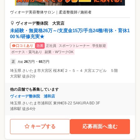
ヴィオーデ美容整体サロン
｜
柔道整復師 / 施術者
ヴィオーデ整体院 大宮店
未経験・無資格26万～/支度金15万/手当24種/有休・育休1
00％/研修充実★
急募
正社員
スポーツトレーナー
学生歓迎
口コミあり
ボーナス・賞与あり
副業・WワークOK
正
26
万円
65
万円
月給
~
埼玉県
さいたま市大宮区
桜木町２－５－４ 大宮エフビル ５階
大宮駅 徒歩2分
他の店舗でも募集しています
ヴィオーデ整体院 浦和店
埼玉県
さいたま市浦和区
東仲町8-22 SAKURA BD 3F
浦和駅 徒歩4分
キープする
応募画面へ進む