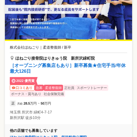
株式会社ほねごり
｜
柔道整復師 / 新卒
ほねごり接骨院はりきゅう院 新所沢緑町院
［オープニング募集店もあり］新卒募集★住宅手当/年休
最大126日
2022 優秀賞
急募
柔道整復師
正社員
スポーツトレーナー
口コミあり
ボーナス・賞与あり
社会保険完備
正
28.5
万円
50
万円
月給
~
埼玉県
所沢市
緑町4-7-17
新所沢駅 徒歩10分
他の店舗でも募集しています