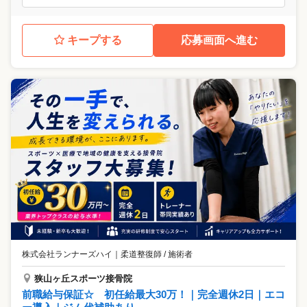
キープする
応募画面へ進む
株式会社ランナーズハイ
｜
柔道整復師 / 施術者
狭山ヶ丘スポーツ接骨院
前職給与保証☆ 初任給最大30万！｜完全週休2日｜エコ