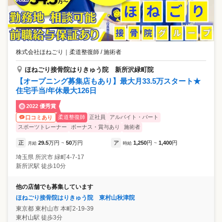
株式会社ほねごり
｜
柔道整復師 / 施術者
ほねごり接骨院はりきゅう院 新所沢緑町院
【オープニング募集店もあり】最大月33.5万スタート★
住宅手当/年休最大126日
2022 優秀賞
柔道整復師
正社員
アルバイト・パート
口コミあり
スポーツトレーナー
ボーナス・賞与あり
施術者
正
29.5
万円
50
万円
ア
1,250
円
1,400
円
月給
~
時給
~
埼玉県
所沢市
緑町4-7-17
新所沢駅 徒歩10分
他の店舗でも募集しています
ほねごり接骨院はりきゅう院 東村山秋津院
東京都
東村山市
本町2-19-39
東村山駅 徒歩3分