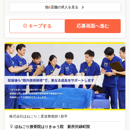
他
8
店舗の求人を見る
キープする
応募画面へ進む
株式会社ほねごり
｜
柔道整復師 / 新卒
ほねごり接骨院はりきゅう院 新所沢緑町院