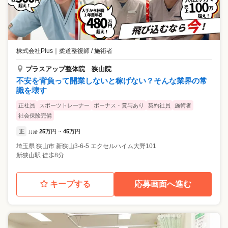
株式会社Plus
｜
柔道整復師 / 施術者
プラスアップ整体院 狭山院
不安を背負って開業しないと稼げない？そんな業界の常
識を壊す
正社員
スポーツトレーナー
ボーナス・賞与あり
契約社員
施術者
社会保険完備
正
25
万円
45
万円
月給
~
埼玉県
狭山市
新狭山3-6-5 エクセルハイム大野101
新狭山駅 徒歩8分
キープする
応募画面へ進む