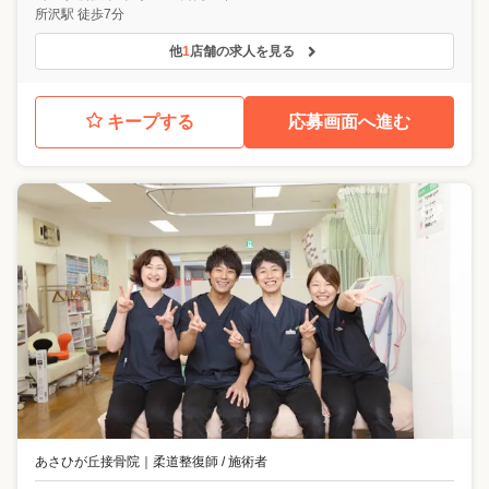
所沢駅 徒歩7分
他
1
店舗の求人を見る
キープする
応募画面へ進む
あさひが丘接骨院
｜
柔道整復師 / 施術者