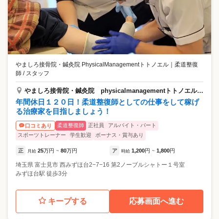
やましろ接骨院・鍼灸院 PhysicalManagementトトノエル
｜
柔道整復
師 / スタッフ
やましろ接骨院・鍼灸院 physicalmanagementトトノエル みずほ台
年間休日１２０日！柔道整復師としての仕事をして稼げ
る治療家を目指しましょう！
柔道整復師
正社員
アルバイト・パート
口コミあり
スポーツトレーナー
学生歓迎
ボーナス・賞与あり
正
25
万円
80
万円
ア
1,200
円
1,800
円
月給
~
時給
~
埼玉県
富士見市
西みずほ台2−7−16 第2ノーブルシャトー１号室
みずほ台駅 徒歩3分
キープする
応募画面へ進む