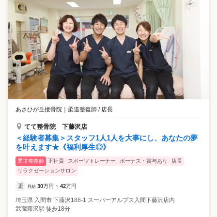
あさひが丘接骨院
｜
柔道整復師 / 店長
てて整骨院 下藤沢店
＜経験者募集＞スタッフ1人1人を大事にし、あなたの夢
を叶えます★《福利厚生◎》
柔道整復師
正社員
スポーツトレーナー
ボーナス・賞与あり
店長
リラクゼーションサロン
正
30
万円
42
万円
月給
~
埼玉県
入間市
下藤沢188-1 スーパーアルプス入間下藤沢店内
武蔵藤沢駅 徒歩18分