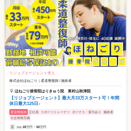
リジョブエージェント求人
株式会社ほねごり
｜
柔道整復師 / 施術者
ほねごり接骨院はりきゅう院 東村山秋津院
【リジョブエージェント】最大月33万スタート可！年間
休日最大125日♪
柔道整復師
正社員
スポーツトレーナー
ボーナス・賞与あり
施術者
社会保険完備
正
28
万円
50
万円
月給
~