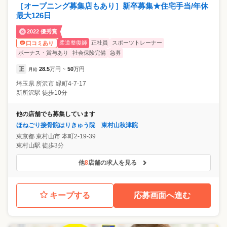
［オープニング募集店もあり］新卒募集★住宅手当/年休
最大126日
2022 優秀賞
柔道整復師
正社員
スポーツトレーナー
口コミあり
ボーナス・賞与あり
社会保険完備
急募
正
28.5
万円
50
万円
月給
~
埼玉県
所沢市
緑町4-7-17
新所沢駅 徒歩10分
他の店舗でも募集しています
ほねごり接骨院はりきゅう院 東村山秋津院
東京都
東村山市
本町2-19-39
東村山駅 徒歩3分
他
8
店舗の求人を見る
キープする
応募画面へ進む