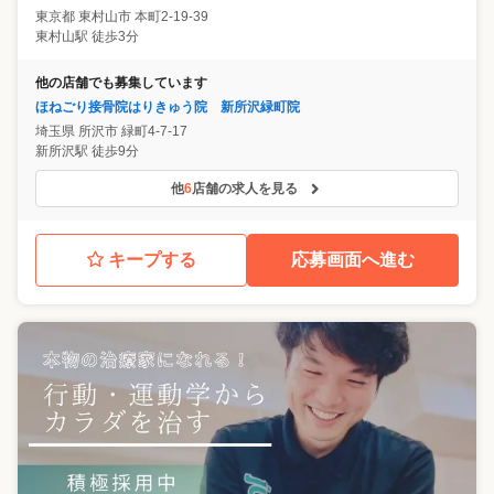
東京都
東村山市
本町2-19-39
東村山駅 徒歩3分
他の店舗でも募集しています
ほねごり接骨院はりきゅう院 新所沢緑町院
埼玉県
所沢市
緑町4-7-17
新所沢駅 徒歩9分
他
6
店舗の求人を見る
キープする
応募画面へ進む