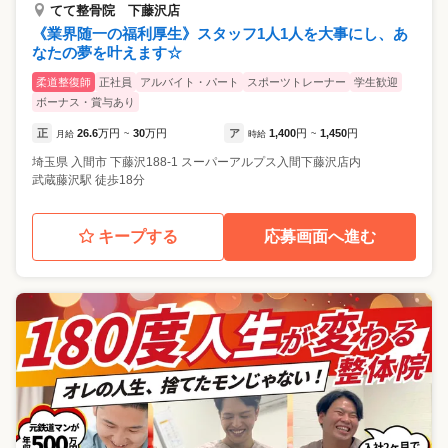
てて整骨院 下藤沢店
《業界随一の福利厚生》スタッフ1人1人を大事にし、あ
なたの夢を叶えます☆
柔道整復師
正社員
アルバイト・パート
スポーツトレーナー
学生歓迎
ボーナス・賞与あり
正
26.6
万円
30
万円
ア
1,400
円
1,450
円
月給
~
時給
~
埼玉県
入間市
下藤沢188-1 スーパーアルプス入間下藤沢店内
武蔵藤沢駅 徒歩18分
キープする
応募画面へ進む