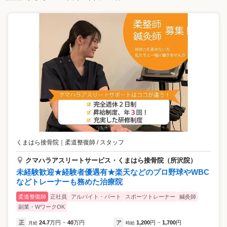
くまはら接骨院
｜
柔道整復師 / スタッフ
クマハラアスリートサービス・くまはら接骨院（所沢院）
未経験歓迎★経験者優遇有★楽天などのプロ野球やWBC
などトレーナーも務めた治療院
柔道整復師
正社員
アルバイト・パート
スポーツトレーナー
鍼灸師
副業・WワークOK
正
24.7
万円
40
万円
ア
1,200
円
1,700
円
月給
~
時給
~