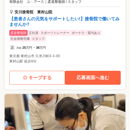
有限会社 ユ・アース
｜
柔道整復師 / スタッフ
安川接骨院 東村山院
【患者さんの元気をサポートしたい!】接骨院で働いてみ
ませんか?
柔道整復師
正社員
スポーツトレーナー
ボーナス・賞与あり
社会保険完備
スタッフ
正
25
万円
38
万円
月給
~
東京都
東村山市
久米川町4-3-39
東村山駅 徒歩9分
キープする
応募画面へ進む