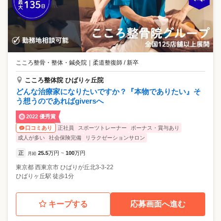
こころ整骨・整体・鍼灸院
｜
柔道整復師 / 新卒
こころ整体院 ひばりヶ丘院
どんな治療家になりたいですか？『本物でありたい』そ
う想うのであればgiversへ
2022 優秀賞
正社員
スポーツトレーナー
ボーナス・賞与あり
口コミあり
成人が多い
社会保険完備
リラクゼーションサロン
正
25.5
万円
100
万円
月給
~
東京都
西東京市
ひばりが丘北3-3-22
ひばりヶ丘駅 徒歩1分
キープする
応募画面へ進む