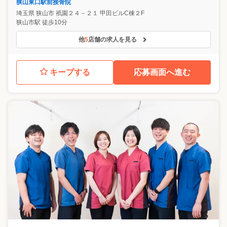
狭山東口駅前接骨院
埼玉県
狭山市
祇園２４－２１ 甲田ビルC棟２F
狭山市駅 徒歩10分
他
5
店舗の求人を見る
キープする
応募画面へ進む