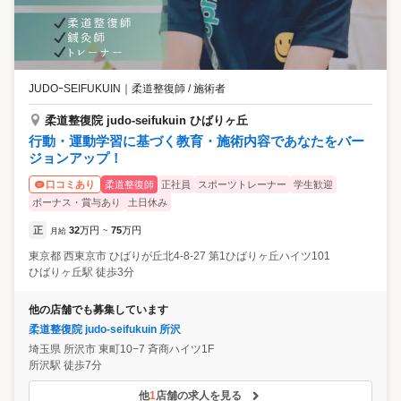
JUDOｰSEIFUKUIN
｜
柔道整復師 / 施術者
柔道整復院 judo-seifukuin ひばりヶ丘
行動・運動学習に基づく教育・施術内容であなたをバー
ジョンアップ！
柔道整復師
正社員
スポーツトレーナー
学生歓迎
口コミあり
ボーナス・賞与あり
土日休み
正
32
万円
75
万円
月給
~
東京都
西東京市
ひばりが丘北4-8-27 第1ひばりヶ丘ハイツ101
ひばりヶ丘駅 徒歩3分
他の店舗でも募集しています
柔道整復院 judo-seifukuin 所沢
埼玉県
所沢市
東町10−7 斉商ハイツ1F
所沢駅 徒歩7分
他
1
店舗の求人を見る