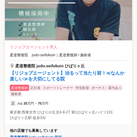
リジョブエージェント求人
柔道整復院 judo-seifukuin
｜
柔道整復師 / 施術者
柔道整復院 judo-seifukuin ひばりヶ丘
【リジョブエージェント】治るって当たり前！≪なんか
楽しい≫を大切にしてる院
柔道整復師
正社員
スポーツトレーナー
学生歓迎
ボーナス・賞与あり
施術者
正
25
万円
75
万円
月給
~
東京都
西東京市
ひばりが丘北4-8-27 第1ひばりヶ丘ハイツ101
ひばりヶ丘駅 徒歩3分
他の店舗でも募集しています