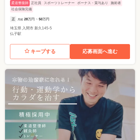
柔道整復師
正社員
スポーツトレーナー
ボーナス・賞与あり
施術者
社会保険完備
正
28
万円
50
万円
月給
~
埼玉県
入間市
新久145-5
仏子駅
キープする
応募画面へ進む