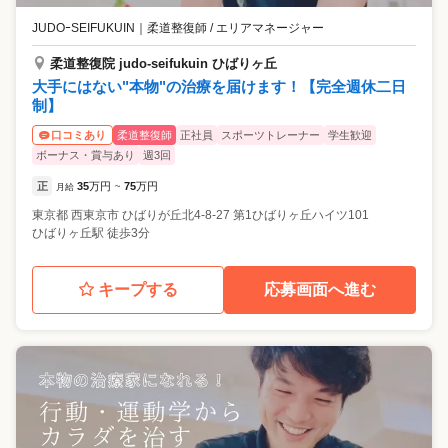
JUDOｰSEIFUKUIN
｜
柔道整復師 / エリアマネージャー
柔道整復院 judo-seifukuin ひばりヶ丘
大手にはない"本物"の治療を届けます！【完全週休二日
制】
柔道整復師
正社員
スポーツトレーナー
学生歓迎
口コミあり
ボーナス・賞与あり
週3回
正
35
万円
75
万円
月給
~
東京都
西東京市
ひばりが丘北4-8-27 第1ひばりヶ丘ハイツ101
ひばりヶ丘駅 徒歩3分
キープする
応募画面へ進む