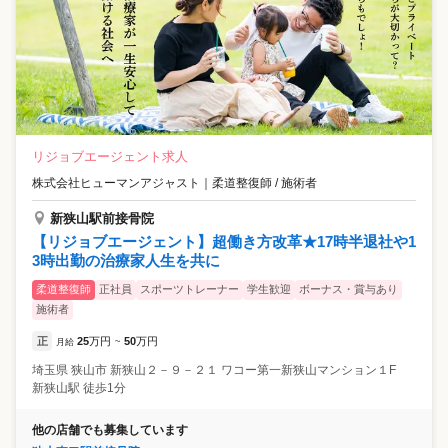
リジョブエージェント求人
株式会社ヒューマンアジャスト
｜
柔道整復師 / 施術者
新狭山駅前接骨院
【リジョブエージェント】超働き方改革★17時半退社や1
3時出勤の治療家人生を共に
柔道整復師
正社員
スポーツトレーナー
学生歓迎
ボーナス・賞与あり
施術者
正
25
万円
50
万円
月給
~
埼玉県
狭山市
新狭山２－９－２１ ワコー第一新狭山マンション１F
新狭山駅 徒歩1分
他の店舗でも募集しています