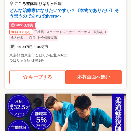
こころ整体院 ひばりヶ丘院
どんな治療家になりたいですか？《本物でありたい》そ
う想うのであればgiversへ
2022 優秀賞
正社員
スポーツトレーナー
ボーナス・賞与あり
口コミあり
成人が多い
店長
社会保険完備
正
34
万円
100
万円
月給
~
東京都
西東京市
ひばりが丘北3-3-22
ひばりヶ丘駅 徒歩1分
キープする
応募画面へ進む