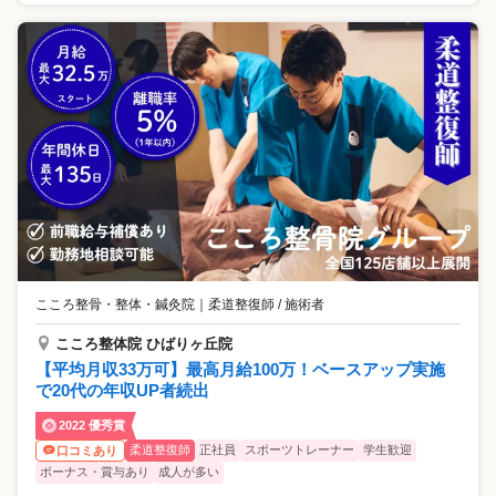
こころ整骨・整体・鍼灸院
｜
柔道整復師 / 施術者
こころ整体院 ひばりヶ丘院
【平均月収33万可】最高月給100万！ベースアップ実施
で20代の年収UP者続出
2022 優秀賞
柔道整復師
正社員
スポーツトレーナー
学生歓迎
口コミあり
ボーナス・賞与あり
成人が多い