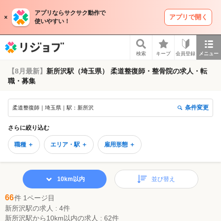
アプリならサクサク動作で
アプリで開く
使いやすい！
リジョブ
検索
キープ
会員登録
メニュー
【8月最新】
新所沢駅（埼玉県） 柔道整復師・整骨院の求人・転
職・募集
条件変更
柔道整復師｜埼玉県｜駅：新所沢
さらに絞り込む
職種 ＋
エリア・駅 ＋
雇用形態 ＋
10km以内
並び替え
66
件 1ページ目
新所沢駅の求人 : 4件
新所沢駅から10km以内の求人 : 62件