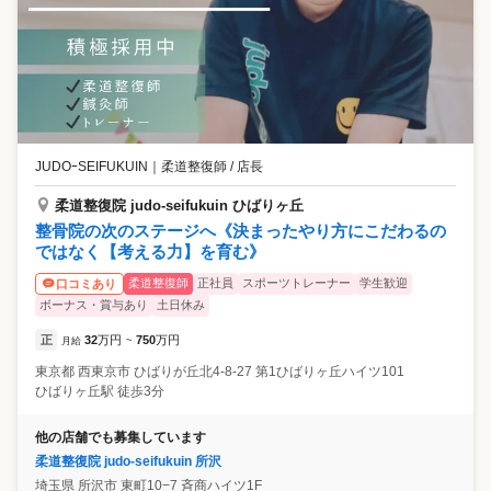
JUDOｰSEIFUKUIN
｜
柔道整復師 / 店長
柔道整復院 judo-seifukuin ひばりヶ丘
整骨院の次のステージへ《決まったやり方にこだわるの
ではなく【考える力】を育む》
柔道整復師
正社員
スポーツトレーナー
学生歓迎
口コミあり
ボーナス・賞与あり
土日休み
正
32
万円
750
万円
月給
~
東京都
西東京市
ひばりが丘北4-8-27 第1ひばりヶ丘ハイツ101
ひばりヶ丘駅 徒歩3分
他の店舗でも募集しています
柔道整復院 judo-seifukuin 所沢
埼玉県
所沢市
東町10−7 斉商ハイツ1F