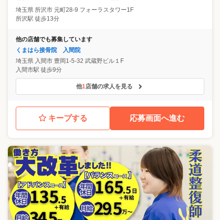
埼玉県
所沢市
元町28-9 フォーラスタワー1F
所沢駅 徒歩13分
他の店舗でも募集しています
くまはら接骨院 入間院
埼玉県
入間市
豊岡1-5-32 武蔵野ビル１F
入間市駅 徒歩9分
他
1
店舗の求人を見る
キープする
応募画面へ進む