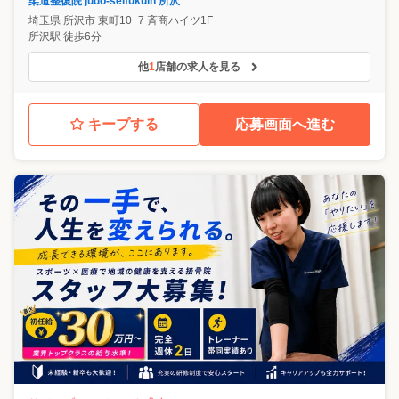
柔道整復院 judo-seifukuin 所沢
埼玉県
所沢市
東町10−7 斉商ハイツ1F
所沢駅 徒歩6分
他
1
店舗の求人を見る
キープする
応募画面へ進む