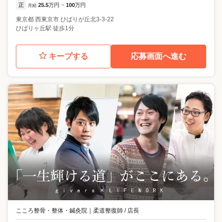
正
25.5
万円
100
万円
月給
~
東京都
西東京市
ひばりが丘北3-3-22
ひばりヶ丘駅 徒歩1分
キープする
応募画面へ進む
こころ整骨・整体・鍼灸院
｜
柔道整復師 / 店長