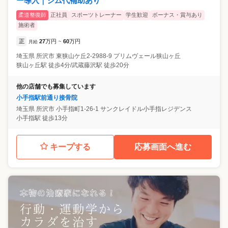
ー導入｜ジム代補助あり
柔道整復師
正社員
スポーツトレーナー
学生歓迎
ボーナス・賞与あり
施術者
正
27
万円
60
万円
月給
~
埼玉県
所沢市
東狭山ケ丘2-2988-9 プリムヴェール狭山ヶ丘
狭山ヶ丘駅 徒歩4分/武蔵藤沢駅 徒歩20分
他の店舗でも募集しています
小手指駅前通り接骨院
埼玉県
所沢市
小手指町1-26-1 サンクレイドル小手指レジデンス
小手指駅 徒歩13分
キープする
応募画面へ進む