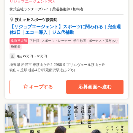
リジョブエージェント求人
株式会社ランナーズハイ
｜
柔道整復師 / 施術者
狭山ヶ丘スポーツ接骨院
【リジョブエージェント】スポーツに関われる｜完全週
休2日｜エコー導入｜ジム代補助
柔道整復師
正社員
スポーツトレーナー
学生歓迎
ボーナス・賞与あり
施術者
正
27
万円
60
万円
月給
~
埼玉県
所沢市
東狭山ケ丘2-2988-9 プリムヴェール狭山ヶ丘
狭山ヶ丘駅 徒歩4分/武蔵藤沢駅 徒歩20分
キープする
応募画面へ進む