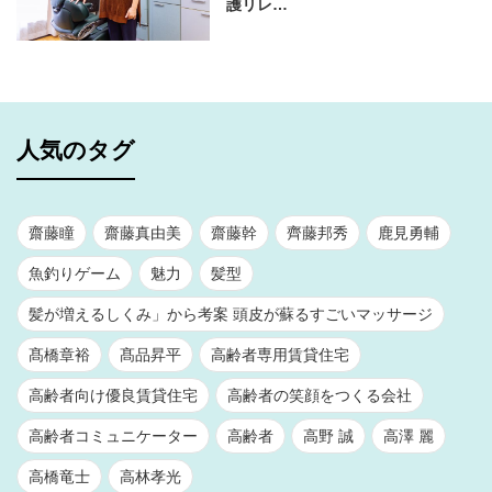
護リレ…
人気のタグ
齋藤瞳
齋藤真由美
齋藤幹
齊藤邦秀
鹿見勇輔
魚釣りゲーム
魅力
髪型
髪が増えるしくみ」から考案 頭皮が蘇るすごいマッサージ
髙橋章裕
髙品昇平
高齢者専用賃貸住宅
高齢者向け優良賃貸住宅
高齢者の笑顔をつくる会社
高齢者コミュニケーター
高齢者
高野 誠
高澤 麗
高橋竜士
高林孝光