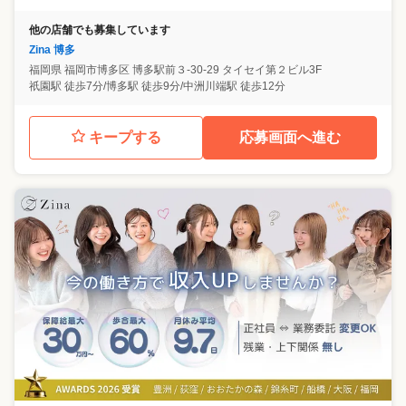
他の店舗でも募集しています
Zina 博多
福岡県
福岡市博多区
博多駅前３-30-29 タイセイ第２ビル3F
祇園駅 徒歩7分/博多駅 徒歩9分/中洲川端駅 徒歩12分
キープする
応募画面へ進む