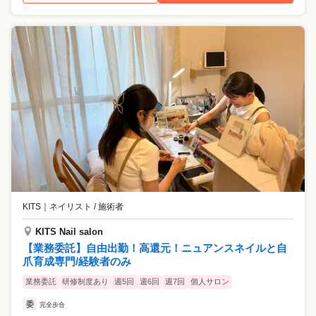
KITS
｜
ネイリスト / 施術者
KITS Nail salon
【業務委託】自由出勤！高還元！ニュアンスネイルと自
爪育成専門/経験者のみ
業務委託
研修制度あり
週5回
週6回
週7回
個人サロン
委
完全歩合