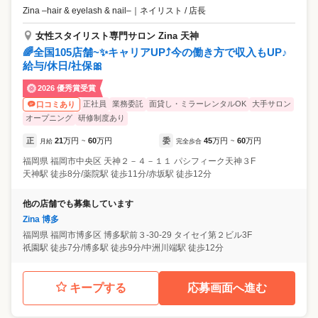
Zina –hair & eyelash & nail–
｜
ネイリスト / 店長
女性スタイリスト専門サロン Zina 天神
🌈全国105店舗~✨キャリアUP⤴️今の働き方で収入もUP♪
給与/休日/社保🎀
2026 優秀賞受賞
正社員
業務委託
面貸し・ミラーレンタルOK
大手サロン
口コミあり
オープニング
研修制度あり
正
21
万円
60
万円
委
45
万円
60
万円
月給
~
完全歩合
~
福岡県
福岡市中央区
天神２－４－１１ パシフィーク天神３F
天神駅 徒歩8分/薬院駅 徒歩11分/赤坂駅 徒歩12分
他の店舗でも募集しています
Zina 博多
福岡県
福岡市博多区
博多駅前３-30-29 タイセイ第２ビル3F
祇園駅 徒歩7分/博多駅 徒歩9分/中洲川端駅 徒歩12分
キープする
応募画面へ進む