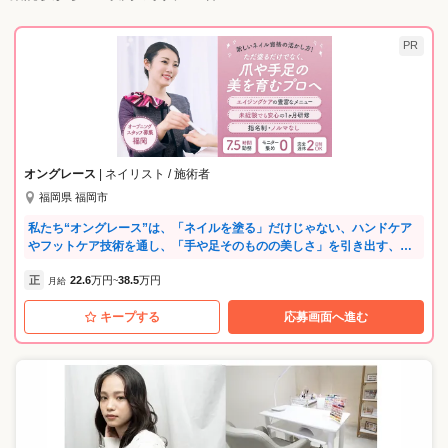
PR
オングレース
| ネイリスト / 施術者
福岡県 福岡市
私たち“オングレース”は、「ネイルを塗る」だけじゃない、ハンドケア
やフットケア技術を通し、「手や足そのものの美しさ」を引き出す、他
にはない特別なサロンです。 ⭐「ピアス」グループの安定性 当社は、
正
22.6
万円
38.5
万円
「デジャヴュ」「オペラ」「ハトムギ化粧水」など、ヒット商品を手掛
月給
~
ける大手化粧品メーカーピアスグループの一員です。人気ブランドを手
キープする
応募画面へ進む
掛ける安定企業だからこそ、充実した福利厚生をご用意しています。 ⭐
経験が浅くても、ブランクがあってもOK ネイリストの資格をお持ちで
あれば、実務経験やブランクは問いません。入社後は約3カ月間の研修を
通し、知識もスキルもしっかり身につけられます。 ⭐洗練された接客ス
キルが身につく 私たちのお店は、全て百貨店に展開しています。だから
こそ、施術のスキルだけでなく、高級感を感じられる接客の技術もしっ
かりレクチャーします。 ⭐オン・オフのメリハリよく活躍！ 施術は完全
予約制のため、残業は１カ月に45分程度。長時間の残業が発生すること