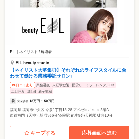
はありません。休日の研修や施術レクチャーなどもないため、プライベ
ートも大切にしながら働けます。 ⭐1カ月のお休みが選べる 「月8日休
み」「月9～10日休み」。どちらでも好きな勤務体系が選べます。もち
ろん途中で変更もOK！ライフスタイルに合わせた働き方を実現できま
す。 ⭐入社3年目の先輩が語る、オングレースの魅力 前職では昇給やキ
ャリアアップがなく、将来に漠然とした不安がありました。オングレー
スでは実力や頑張りに応じて昇給・昇格が当たり前で、私もアシスタン
トチーフに昇格できました！ お客様の層としては、年齢と共に手の甲の
シワ・シミなどが気になり、ケアをしたいと来店される方が多いです
EIL
｜
ネイリスト / 施術者
ね。ネイルサロンというより、手元を含めたケアが目的の方が多く、
「爪を育てたい」「仕事柄ネイルはできないが、せめてキレイに見せた
EIL beauty studio
い」という方もいらっしゃいます。 そういったお悩みを持つお客様に、
【ネイリスト大募集◎】それぞれのライフスタイルに合
「あなたに施術してもらった後、出先で手元を褒められたの」と嬉しそ
わせて働ける業務委託サロン♪
うに報告していただいた時は、本当に嬉しかったですね。百貨店内に展
開していることもあって、穏やかで優しいお客様が多いです。 産育休や
業務委託
未経験歓迎
面貸し・ミラーレンタルOK
口コミあり
キャリアチェンジなどの制度も豊富なため、今後結婚や子育てなどを経
土日休み
週1回
新卒歓迎
て、ライフステージが変わってもこの仕事を続けたいです！
委
18
万円
50
万円
完全歩合
~
福岡県
福岡市中央区
今泉1丁目18-28 アペゼimaizumi 3階A
西鉄福岡（天神）駅 徒歩6分/薬院駅 徒歩9分/天神駅 徒歩10分
キープする
応募画面へ進む