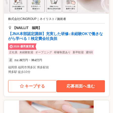
株式会社CINGROUP
｜
ネイリスト / 施術者
【NAILLIT 福岡】
【JNA本部認定講師】充実した研修♪未経験OKで働きな
がら学べる！検定費会社負担
2026 優秀賞受賞
正社員
未経験歓迎
オープニング
研修制度あり
新卒歓迎
週5回
正
22
万円
33.2
万円
月給
~
福岡県
福岡市博多区
博多駅前
博多駅 徒歩10分
キープする
応募画面へ進む