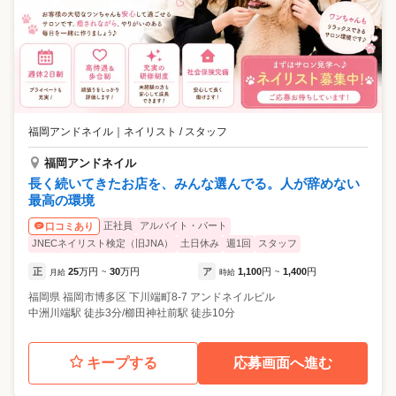
福岡アンドネイル
｜
ネイリスト / スタッフ
福岡アンドネイル
長く続いてきたお店を、みんな選んでる。人が辞めない
最高の環境
正社員
アルバイト・パート
口コミあり
JNECネイリスト検定（旧JNA）
土日休み
週1回
スタッフ
正
25
万円
30
万円
ア
1,100
円
1,400
円
月給
~
時給
~
福岡県
福岡市博多区
下川端町8-7 アンドネイルビル
中洲川端駅 徒歩3分/櫛田神社前駅 徒歩10分
キープする
応募画面へ進む