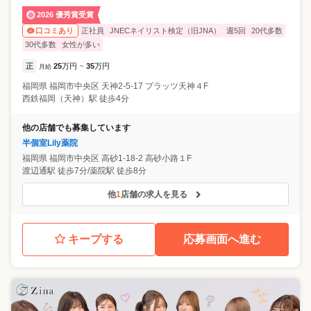
2026 優秀賞受賞
正社員
JNECネイリスト検定（旧JNA）
週5回
20代多数
口コミあり
30代多数
女性が多い
正
25
万円
35
万円
月給
~
福岡県
福岡市中央区
天神2-5-17 プラッツ天神４F
西鉄福岡（天神）駅 徒歩4分
他の店舗でも募集しています
半個室Lily薬院
福岡県
福岡市中央区
高砂1-18-2 高砂小路１F
渡辺通駅 徒歩7分/薬院駅 徒歩8分
他
1
店舗の求人を見る
キープする
応募画面へ進む