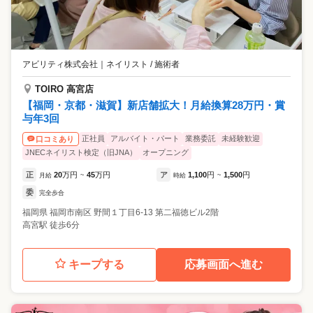
アビリティ株式会社
｜
ネイリスト / 施術者
TOIRO 高宮店
【福岡・京都・滋賀】新店舗拡大！月給換算28万円・賞
与年3回
正社員
アルバイト・パート
業務委託
未経験歓迎
口コミあり
JNECネイリスト検定（旧JNA）
オープニング
正
20
万円
45
万円
ア
1,100
円
1,500
円
月給
~
時給
~
委
完全歩合
福岡県
福岡市南区
野間１丁目6-13 第二福徳ビル2階
高宮駅 徒歩6分
キープする
応募画面へ進む