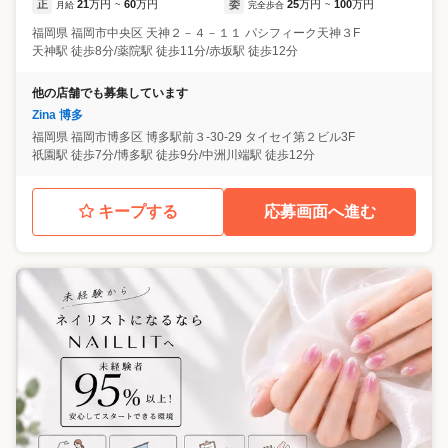
正
21
万円
60
万円
委
25
万円
100
万円
月給
~
完全歩合
~
福岡県
福岡市中央区
天神２－４－１１ パシフィーク天神３F
天神駅 徒歩8分/薬院駅 徒歩11分/赤坂駅 徒歩12分
他の店舗でも募集しています
Zina 博多
福岡県
福岡市博多区
博多駅前３-30-29 タイセイ第２ビル3F
祇園駅 徒歩7分/博多駅 徒歩9分/中洲川端駅 徒歩12分
キープする
応募画面へ進む