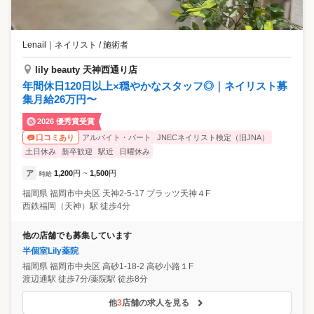
Lenail
｜
ネイリスト / 施術者
lily beauty 天神西通り店
年間休日120日以上×穏やかなスタッフ◎｜ネイリスト募
集月給26万円〜
2026 優秀賞受賞
アルバイト・パート
JNECネイリスト検定（旧JNA）
口コミあり
土日休み
新卒歓迎
駅近
日曜休み
ア
1,200
円
1,500
円
時給
~
福岡県
福岡市中央区
天神2-5-17 プラッツ天神４F
西鉄福岡（天神）駅 徒歩4分
他の店舗でも募集しています
半個室Lily薬院
福岡県
福岡市中央区
高砂1-18-2 高砂小路１F
渡辺通駅 徒歩7分/薬院駅 徒歩8分
他
3
店舗の求人を見る