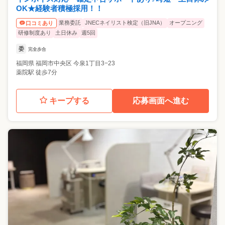
OK★経験者積極採用！！
業務委託
JNECネイリスト検定（旧JNA）
オープニング
口コミあり
研修制度あり
土日休み
週5回
委
完全歩合
福岡県
福岡市中央区
今泉1丁目3−23
薬院駅 徒歩7分
キープする
応募画面へ進む