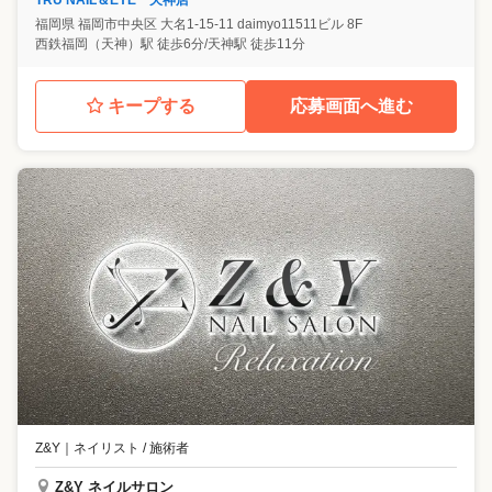
TRU NAIL＆EYE 天神店
福岡県
福岡市中央区
大名1-15-11 daimyo11511ビル 8F
西鉄福岡（天神）駅 徒歩6分/天神駅 徒歩11分
キープする
応募画面へ進む
Z&Y
｜
ネイリスト / 施術者
Z&Y ネイルサロン