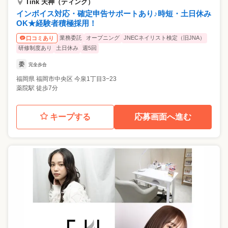
Tink 天神（ティンク）
インボイス対応・確定申告サポートあり♪時短・土日休み
OK★経験者積極採用！
業務委託
オープニング
JNECネイリスト検定（旧JNA）
口コミあり
研修制度あり
土日休み
週5回
委
完全歩合
福岡県
福岡市中央区
今泉1丁目3−23
薬院駅 徒歩7分
キープする
応募画面へ進む