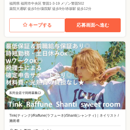
福岡県
福岡市中央区
警固1-3-19 メゾン警固502
薬院大通駅 徒歩5分/薬院駅 徒歩9分/赤坂駅 徒歩12分
キープする
応募画面へ進む
Tink(ティンク)/Raffune(ラフューネ)/Shanti(シャンティ)
｜
ネイリスト /
施術者