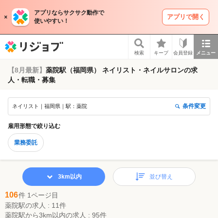
アプリならサクサク動作で
アプリで開く
使いやすい！
リジョブ
検索
キープ
会員登録
メニュー
【8月最新】
薬院駅（福岡県） ネイリスト・ネイルサロンの求
人・転職・募集
条件変更
ネイリスト｜福岡県｜駅：薬院
雇用形態
で絞り込む
業務委託
3km以内
並び替え
106
件 1ページ目
薬院駅の求人 : 11件
薬院駅から3km以内の求人 : 95件