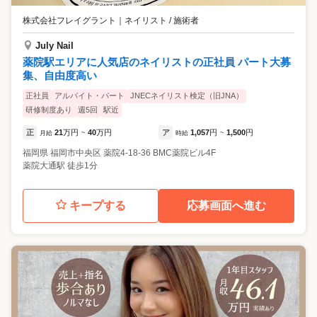
株式会社フレイグラント
｜
ネイリスト / 施術者
July Nail
薬院駅エリアに人気店のネイリストの正社員 パート大募
集、自由度高い
正社員
アルバイト・パート
JNECネイリスト検定（旧JNA）
研修制度あり
週5回
駅近
正
21
万円
40
万円
ア
1,057
円
1,500
円
月給
~
時給
~
福岡県
福岡市中央区
薬院4-18-36 BMC薬院ビル4F
薬院大通駅 徒歩1分
キープする
応募画面へ進む