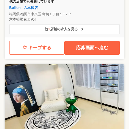
他の店舗でも募集しています
Bullion 六本松店
福岡県
福岡市中央区
鳥飼１丁目１−２７
六本松駅 徒歩9分
他
1
店舗の求人を見る
キープする
応募画面へ進む