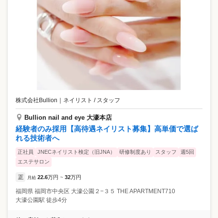
株式会社Bullion
｜
ネイリスト / スタッフ
Bullion nail and eye 大濠本店
経験者のみ採用【高待遇ネイリスト募集】高単価で選ば
れる技術者へ
正社員
JNECネイリスト検定（旧JNA）
研修制度あり
スタッフ
週5回
エステサロン
正
22.6
万円
32
万円
月給
~
福岡県
福岡市中央区
大濠公園２−３５ THE APARTMENT710
大濠公園駅 徒歩4分