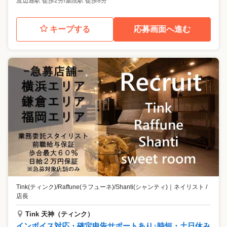
渡辺通駅 徒歩2分/薬院駅 徒歩8分
キープする
応募画面へ進む
Tink(ティンク)/Raffune(ラフューネ)/Shanti(シャンティ)
｜
ネイリスト /
店長
Tink 天神（ティンク）
インボイス対応・確定申告サポートあり♪時短・土日休み