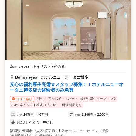
Bunny eyes
｜
ネイリスト / 施術者
Bunny eyes ホテルニューオータニ博多
安心の福利厚生完備☆スタッフ募集！！ホテルニューオ
ータニ博多店☆経験者のみ急募
正社員
アルバイト・パート
業務委託
オープニング
口コミあり
JNECネイリスト検定（旧JNA）
研修制度あり
正
20
万円
40
万円
ア
1,100
円
2,000
円
月給
~
時給
~
委
20
万円
88
万円
完全歩合
~
福岡県
福岡市中央区
渡辺通1-1-2 ホテルニューオータニ博多