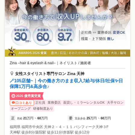
Zina –hair & eyelash & nail–
｜
ネイリスト / 施術者
女性スタイリスト専門サロン Zina 天神
🪄105店舗~｜今の働き方のまま収入⤴️給与/休日/社保✨日
保障1万円&高歩合♪
2026 優秀賞受賞
正社員
業務委託
面貸し・ミラーレンタルOK
大手サロン
口コミあり
オープニング
研修制度あり
正
21
万円
60
万円
委
25
万円
60
万円
月給
~
完全歩合
~
福岡県
福岡市中央区
天神２－４－１１ パシフィーク天神３F
天神駅 徒歩8分/薬院駅 徒歩11分/赤坂駅 徒歩12分