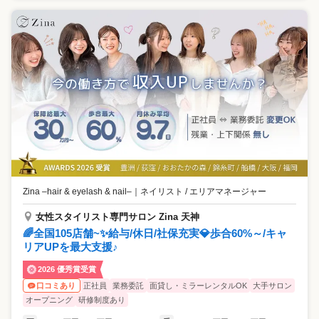
Zina –hair & eyelash & nail–
｜
ネイリスト / エリアマネージャー
女性スタイリスト専門サロン Zina 天神
🌈全国105店舗~✨給与/休日/社保充実💎歩合60%～/キャ
リアUPを最大支援♪
2026 優秀賞受賞
正社員
業務委託
面貸し・ミラーレンタルOK
大手サロン
口コミあり
オープニング
研修制度あり