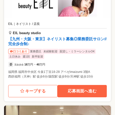
EIL
｜
ネイリスト / 店長
EIL beauty studio
【九州・大阪・東京】ネイリスト募集◎業務委託サロン//
完全歩合制♪
業務委託
未経験歓迎
面貸し・ミラーレンタルOK
口コミあり
土日休み
週1回
新卒歓迎
委
18
万円
40
万円
完全歩合
~
福岡県
福岡市中央区
今泉1丁目18-28 アペゼimaizumi 3階A
西鉄福岡（天神）駅 徒歩6分/薬院駅 徒歩9分/天神駅 徒歩10分
キープする
応募画面へ進む