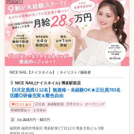
NICE NAIL【ナイスネイル】
｜
ネイリスト / 施術者
NICE NAIL(ナイスネイル) 博多駅前店
【8月定員残り12名】無資格・未経験OK★正社員783名
活躍◎研修充実＆髪色自由
正社員
未経験歓迎
大手サロン
オープニング
口コミあり
研修制度あり
土日休み
正
22.6
万円
53
万円
月給
~
福岡県
福岡市博多区
博多駅東1丁目12-5 博多大島ビル 5階
博多駅 徒歩2分