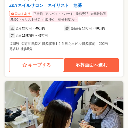
Z&Yネイルサロン ネイリスト 急募
正社員
アルバイト・パート
業務委託
未経験歓迎
口コミあり
JNECネイリスト検定（旧JNA）
研修制度あり
正
23
万円
45
万円
委
13
万円
50
万円
月給
~
完全歩合
~
ア
15.5
万円
45
万円
月給
~
福岡県
福岡市博多区
博多駅東1-2-5 日之出ビル博多駅前 202号
博多駅 徒歩5分
キープする
応募画面へ進む