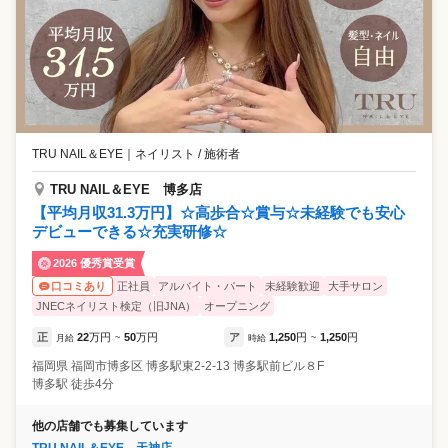
TRU NAIL＆EYE
｜
ネイリスト / 施術者
TRU NAIL＆EYE 博多店
【平均月収31.3万円】☆高歩合☆賞与☆未経験でも安心
デビューできる☆充実研修☆
2026 優秀賞受賞
正社員
アルバイト・パート
未経験歓迎
大手サロン
口コミあり
JNECネイリスト検定（旧JNA）
オープニング
正
22
万円
50
万円
ア
1,250
円
1,250
円
月給
~
時給
~
福岡県
福岡市博多区
博多駅東2-2-13 博多駅前ビル８F
博多駅 徒歩4分
他の店舗でも募集しています