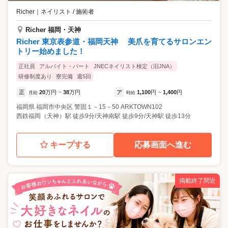
Richer
｜
ネイリスト / 施術者
Richer 福岡・天神
Richer 東京表参道・福岡天神 美爪を育てるサロンエン
トリー始めました！
正社員
アルバイト・パート
JNECネイリスト検定（旧JNA）
研修制度あり
寮完備
週5回
正
20
万円
38
万円
ア
1,100
円
1,400
円
月給
~
時給
~
福岡県
福岡市中央区
警固１－15－50 ARKTOWN102
西鉄福岡（天神）駅 徒歩9分/天神南駅 徒歩9分/天神駅 徒歩13分
キープする
応募画面へ進む
掲載終了間近