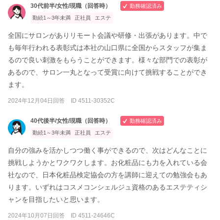
30代前半/女性/現職（回答時）
勤務確認済み
勤続1～3年未満
正社員
エステ
全国にサロンがありリモート会議や研修・出張があります。中で
も毎年行われる表彰式は本社の山口県に全国からスタッフが集ま
るので良い刺激をもらうことができます。様々な部門での表彰が
あるので、サロン一丸となって受賞に向けて挑戦することができ
ます。
2024年12月04日回答 ID 4511-30352C
40代後半/女性/現職（回答時）
勤務確認済み
勤続1～3年未満
正社員
エステ
自分の強みを活かしつつ働く事ができるので、次はどんなことに
挑戦しようかとワクワクします。お化粧品にも力を入れている会
社なので、日本化粧品検定協会の方を講師に迎えての勉強会もあ
ります。いずれはコスメコンシェルジュ資格のあるエステティシ
ャンを目指したいと思います。
2024年10月07日回答 ID 4511-24646C