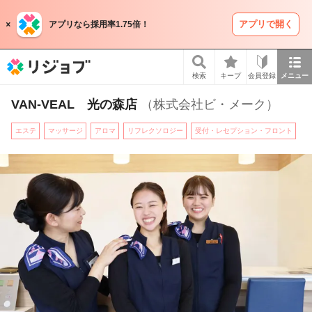
アプリで開く
アプリなら採用率1.75倍！
リジョブ
検索
キープ
会員登録
メニュー
VAN-VEAL 光の森店
（株式会社ビ・メーク）
エステ
マッサージ
アロマ
リフレクソロジー
受付・レセプション・フロント