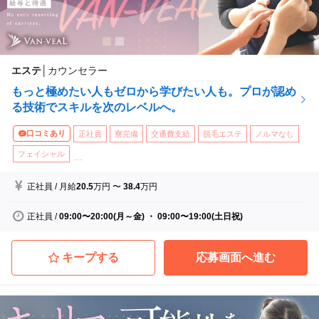
エステ
│
カウンセラー
もっと極めたい人もゼロから学びたい人も。プロが認め
る技術でスキルを次のレベルへ。
口コミあり
正社員
寮完備
交通費支給
脱毛エステ
ノルマなし
フェイシャル
...
正社員
/
月給
20.5
万円
〜
38.4
万円
正社員
/
09:00〜20:00(月～金) ・ 09:00〜19:00(土日祝)
キープする
応募画面へ進む