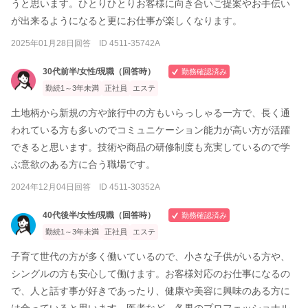
うと思います。ひとりひとりお客様に向き合いご提案やお手伝い
が出来るようになると更にお仕事が楽しくなります。
2025年01月28日回答 ID 4511-35742A
30代前半/女性/現職（回答時）
勤務確認済み
勤続1～3年未満
正社員
エステ
土地柄から新規の方や旅行中の方もいらっしゃる一方で、長く通
われている方も多いのでコミュニケーション能力が高い方が活躍
できると思います。技術や商品の研修制度も充実しているので学
ぶ意欲のある方に合う職場です。
2024年12月04日回答 ID 4511-30352A
40代後半/女性/現職（回答時）
勤務確認済み
勤続1～3年未満
正社員
エステ
子育て世代の方が多く働いているので、小さな子供がいる方や、
シングルの方も安心して働けます。お客様対応のお仕事になるの
で、人と話す事が好きであったり、健康や美容に興味のある方に
は合っていると思います。医者など、各界のプロフェッショナル