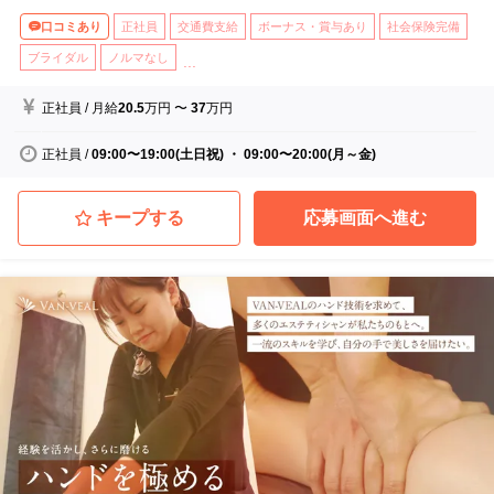
口コミあり
正社員
交通費支給
ボーナス・賞与あり
社会保険完備
ブライダル
ノルマなし
...
正社員
/
月給
20.5
万円
〜
37
万円
正社員
/
09:00〜19:00(土日祝) ・ 09:00〜20:00(月～金)
キープする
応募画面へ進む