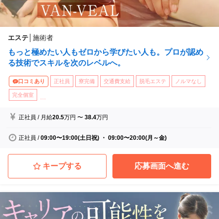
エステ
│
施術者
もっと極めたい人もゼロから学びたい人も。プロが認め
る技術でスキルを次のレベルへ。
口コミあり
正社員
寮完備
交通費支給
脱毛エステ
ノルマなし
完全個室
...
正社員
/
月給
20.5
万円
〜
38.4
万円
正社員
/
09:00〜19:00(土日祝) ・ 09:00〜20:00(月～金)
キープする
応募画面へ進む