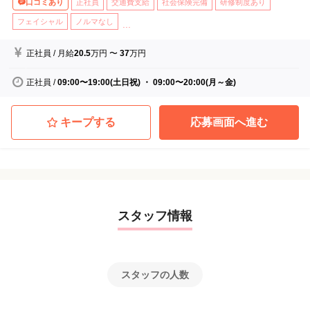
口コミあり
正社員
交通費支給
社会保険完備
研修制度あり
フェイシャル
ノルマなし
...
正社員
/
月給
20.5
万円
〜
37
万円
正社員
/
09:00〜19:00(土日祝) ・ 09:00〜20:00(月～金)
キープする
応募画面へ進む
スタッフ情報
スタッフの人数