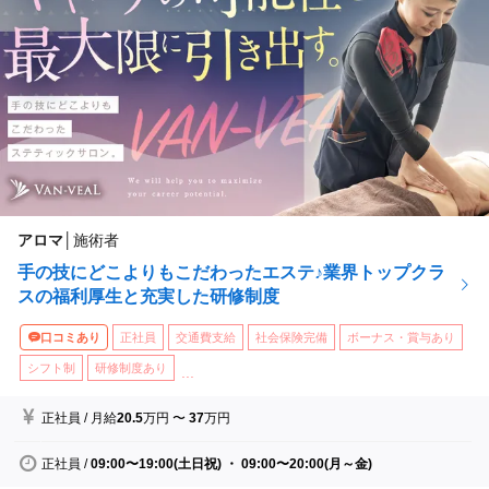
アロマ
│
施術者
手の技にどこよりもこだわったエステ♪業界トップクラ
スの福利厚生と充実した研修制度
口コミあり
正社員
交通費支給
社会保険完備
ボーナス・賞与あり
シフト制
研修制度あり
...
正社員
/
月給
20.5
万円
〜
37
万円
正社員
/
09:00〜19:00(土日祝) ・ 09:00〜20:00(月～金)