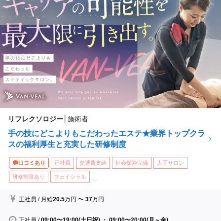
リフレクソロジー
│
施術者
手の技にどこよりもこだわったエステ★業界トップクラ
スの福利厚生と充実した研修制度
口コミあり
正社員
交通費支給
社会保険完備
大手サロン
研修制度あり
フェイシャル
...
正社員
/
月給
20.5
万円
〜
37
万円
正社員
/
09:00〜19:00(土日祝) ・ 09:00〜20:00(月～金)