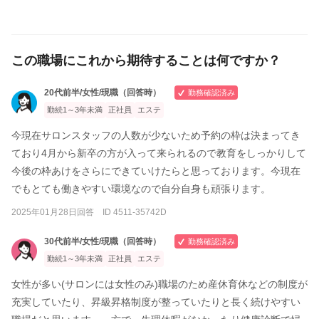
この職場にこれから期待することは何ですか？
20代前半/女性/現職（回答時）
勤務確認済み
勤続1～3年未満
正社員
エステ
今現在サロンスタッフの人数が少ないため予約の枠は決まってき
ており4月から新卒の方が入って来られるので教育をしっかりして
今後の枠あけをさらにできていけたらと思っております。今現在
でもとても働きやすい環境なので自分自身も頑張ります。
2025年01月28日回答 ID 4511-35742D
30代前半/女性/現職（回答時）
勤務確認済み
勤続1～3年未満
正社員
エステ
女性が多い(サロンには女性のみ)職場のため産休育休などの制度が
充実していたり、昇級昇格制度が整っていたりと長く続けやすい