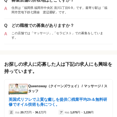
Q
募集店舗の所在地はどこですか？
住所は「福岡県 福岡市中央区 清川1丁目6-9」です。最寄り駅は「福
A
岡市営地下鉄七隈線 渡辺通駅」です。
Q
どの職種での募集がありますか？
この店舗では「マッサージ」,「セラピスト」での募集をしていま
A
す。
お探しの求人に応募した人は下記の求人にも興味を
持っています。
Queensway（クイーンズウェイ）
/
マッサージ / ス
タッフ
英国式リフレで上質な癒しを提供〇残業平均2h＆無料研
修でオイル技術も身につく。
正
20.7
万円
36.1
万円
ア
1,075
円
1,226
円
月給
~
時給
~