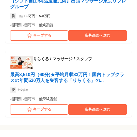
【シフト自由/備品送迎完備】出張マッサージ東京リフレ
グループ
委
1.0
万円
5.0
万円
日給
~
福岡県 福岡市...他4店舗
キープする
応募画面へ進む
りらくる
/
マッサージ / スタッフ
最高3,510円（60分)★平均月収33万円！国内トップクラ
スの年間530万人を集客する「りらくる」の...
委
完全歩合
福岡県 福岡市...他594店舗
キープする
応募画面へ進む