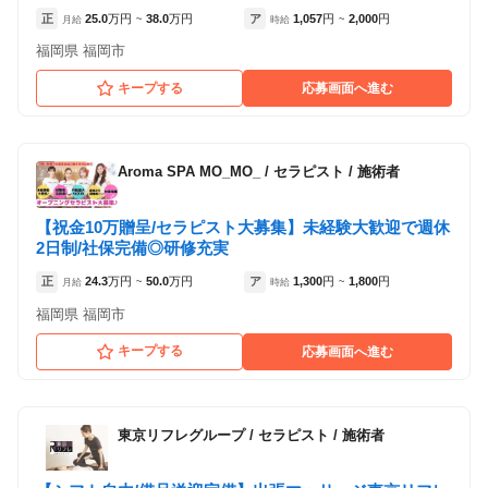
正
25.0
万円
38.0
万円
ア
1,057
円
2,000
円
月給
~
時給
~
福岡県 福岡市
キープする
応募画面へ進む
Aroma SPA MO_MO_
/
セラピスト / 施術者
【祝金10万贈呈/セラピスト大募集】未経験大歓迎で週休
2日制/社保完備◎研修充実
正
24.3
万円
50.0
万円
ア
1,300
円
1,800
円
月給
~
時給
~
福岡県 福岡市
キープする
応募画面へ進む
東京リフレグループ
/
セラピスト / 施術者