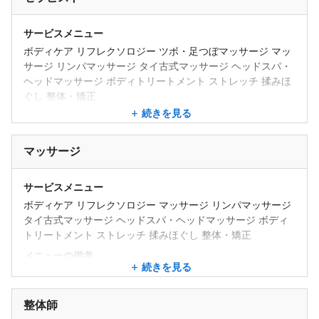
サービスメニュー
ボディケア リフレクソロジー ツボ・足つぼマッサージ マッ
サージ リンパマッサージ タイ古式マッサージ ヘッドスパ・
ヘッドマッサージ ボディトリートメント ストレッチ 揉みほ
ぐし 整体・矯正
続きを見る
メニューの備考
◆もみほぐしコース(延長10分750円）
50分 4,000円
マッサージ
60分 4,500円
70分 5,250円
サービスメニュー
80分 6,000円 お体全体を一通り改善し部分的にも改善してい
ボディケア リフレクソロジー マッサージ リンパマッサージ
くコースです。 （当サロン一番人気）
タイ古式マッサージ ヘッドスパ・ヘッドマッサージ ボディ
90分 6,750円
トリートメント ストレッチ 揉みほぐし 整体・矯正
100分7,500円 お体全体と部分的な箇所を同時に改善したい
方に おすすめのコースです。
メニューの備考
続きを見る
110分8,250円
◆もみほぐしコース(延長10分750円）
120分9,000円 お体全体も疲れている箇所もしっかりと時間
50分 4,000円
をかけて改善し、全体の調整を行うコースです。 頭や目の疲
60分 4,500円
整体師
れ、全体的なリラックス効果です。
70分 5,250円