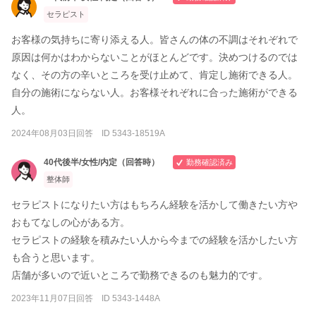
30分（足裏からふくらはぎまで） 2,970円
をほぐしていくオイルトリートメントです。美肌改善も期待
セラピスト
60分（足裏から太ももまで） 5,940円
できます。
お客様の気持ちに寄り添える人。皆さんの体の不調はそれぞれで
30分 2,970円
◆オイルハンドコース(延長10分990円） 30分 2,970円
原因は何かはわからないことがほとんどです。決めつけるのでは
60分 5,940円
◆ヘッドケアコース(延長10分900円）20分 1,800円
90分 8,550円
なく、その方の辛いところを受け止めて、肯定し施術できる人。
120分10,800円
自分の施術にならない人。お客様それぞれに合った施術ができる
人。
◆オイルフットコース(延長10分990円） 極度に足がお疲れ
の方へおススメです。
2024年08月03日回答 ID 5343-18519A
30分（足裏からふくらはぎまで） 2,970円
60分（足裏から太ももまで） 5,940円
40代後半/女性/内定（回答時）
勤務確認済み
整体師
◆オイルハンドコース(延長10分990円） 30分 2,970円
セラピストになりたい方はもちろん経験を活かして働きたい方や
◆ヘッドケアコース(延長10分900円）20分 1,800円
おもてなしの心がある方。
セラピストの経験を積みたい人から今までの経験を活かしたい方
も合うと思います。
店舗が多いので近いところで勤務できるのも魅力的です。
2023年11月07日回答 ID 5343-1448A