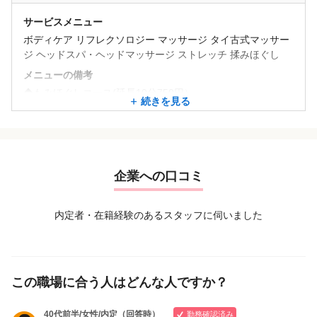
80分 6,000円 お体全体を一通り改善し部分的にも改善してい
サービスメニュー
◆バリニーズオイルコース(延長10分990円）
くコースです。 （当サロン一番人気）
バリニーズの基本である手のひらや腕を使ってお身体のコリ
ボディケア リフレクソロジー マッサージ タイ古式マッサー
90分 6,750円
をほぐしていくオイルトリートメントです。美肌改善も期待
ジ ヘッドスパ・ヘッドマッサージ ストレッチ 揉みほぐし
100分7,500円 お体全体と部分的な箇所を同時に改善したい
できます。
方に おすすめのコースです。
メニューの備考
30分 2,970円
110分8,250円
◆もみほぐしコース(延長10分750円）
60分 5,940円
続きを見る
120分9,000円 お体全体も疲れている箇所もしっかりと時間
50分 4,000円
90分 8,550円
をかけて改善し、全体の調整を行うコースです。 頭や目の疲
60分 4,500円
120分10,800円
れ、全体的なリラックス効果です。
70分 5,250円
80分 6,000円 お体全体を一通り改善し部分的にも改善してい
◆オイルフットコース(延長10分990円） 極度に足がお疲れ
◆バリニーズオイルコース(延長10分990円）
くコースです。 （当サロン一番人気）
の方へおススメです。
企業への口コミ
バリニーズの基本である手のひらや腕を使ってお身体のコリ
90分 6,750円
30分（足裏からふくらはぎまで） 2,970円
をほぐしていくオイルトリートメントです。美肌改善も期待
100分7,500円 お体全体と部分的な箇所を同時に改善したい
60分（足裏から太ももまで） 5,940円
できます。
方に おすすめのコースです。
内定者・在籍経験のあるスタッフに伺いました
30分 2,970円
110分8,250円
◆オイルハンドコース(延長10分990円） 30分 2,970円
60分 5,940円
120分9,000円 お体全体も疲れている箇所もしっかりと時間
◆ヘッドケアコース(延長10分900円）20分 1,800円
90分 8,550円
をかけて改善し、全体の調整を行うコースです。 頭や目の疲
120分10,800円
れ、全体的なリラックス効果です。
この職場に合う人はどんな人ですか？
◆オイルフットコース(延長10分990円） 極度に足がお疲れ
◆バリニーズオイルコース(延長10分990円）
の方へおススメです。
40代前半/女性/内定（回答時）
バリニーズの基本である手のひらや腕を使ってお身体のコリ
勤務確認済み