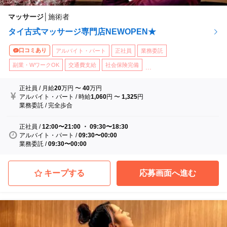
マッサージ
│
施術者
タイ古式マッサージ専門店NEWOPEN★
口コミあり
アルバイト・パート
正社員
業務委託
副業・WワークOK
交通費支給
社会保険完備
...
正社員
/
月給
20
万円
〜
40
万円
アルバイト・パート
/
時給
1,060
円
〜
1,325
円
業務委託
/
完全歩合
正社員
/
12:00〜21:00 ・ 09:30〜18:30
アルバイト・パート
/
09:30〜00:00
業務委託
/
09:30〜00:00
キープする
応募画面へ進む