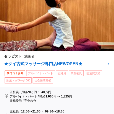
セラピスト
│
施術者
★タイ古式マッサージ専門店NEWOPEN★
口コミあり
アルバイト・パート
正社員
業務委託
交通費支給
副業・WワークOK
社会保険完備
...
正社員
/
月給
20
万円
〜
40
万円
アルバイト・パート
/
時給
1,060
円
〜
1,325
円
業務委託
/
完全歩合
正社員
/
12:00〜21:00 ・ 09:30〜18:30