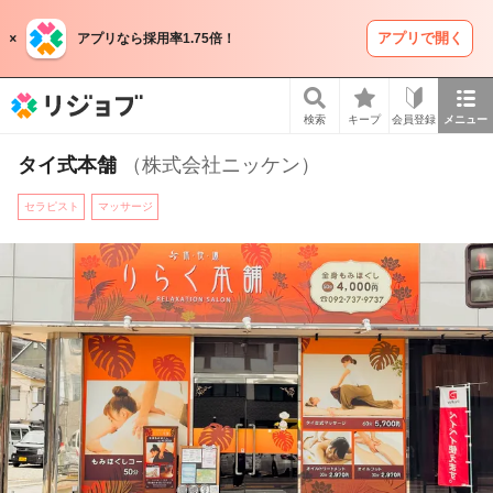
アプリで開く
アプリなら採用率1.75倍！
リジョブ
検索
キープ
会員登録
メニュー
タイ式本舗
（株式会社ニッケン）
セラピスト
マッサージ