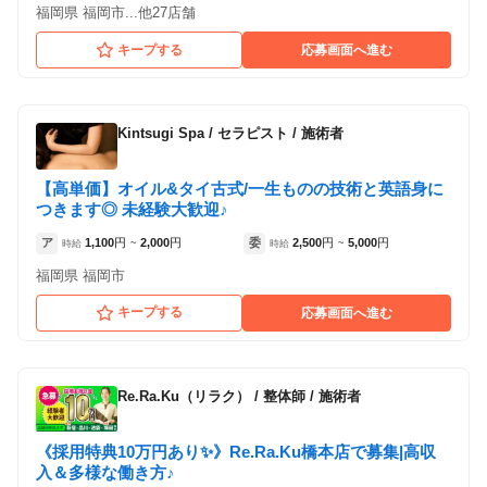
福岡県 福岡市...他27店舗
キープする
応募画面へ進む
Kintsugi Spa
/
セラピスト / 施術者
【高単価】オイル&タイ古式/一生ものの技術と英語身に
つきます◎ 未経験大歓迎♪
ア
1,100
円
2,000
円
委
2,500
円
5,000
円
時給
~
時給
~
福岡県 福岡市
キープする
応募画面へ進む
Re.Ra.Ku（リラク）
/
整体師 / 施術者
《採用特典10万円あり✨》Re.Ra.Ku橋本店で募集|高収
入＆多様な働き方♪