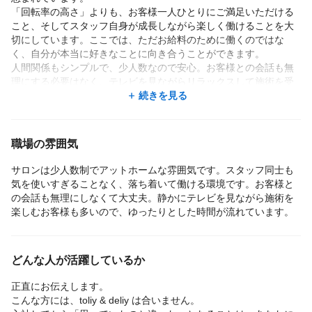
「回転率の高さ」よりも、お客様一人ひとりにご満足いただける
こと、そしてスタッフ自身が成長しながら楽しく働けることを大
切にしています。ここでは、ただお給料のために働くのではな
く、自分が本当に好きなことに向き合うことができます。
人間関係もシンプルで、少人数なので安心。お客様との会話も無
理にする必要はなく、テレビを見ながらリラックスして施術を受
けられる環境も整えています。
続きを見る
また、未経験の方や経験が浅い方でもご安心ください。店長が一
対一で、ネイルの基礎から建築（フォルム作り）、さらに流行の
デザインまで丁寧にお教えします。身につけた技術は一生の財産
職場の雰囲気
になると考えています。
サロンは少人数制でアットホームな雰囲気です。スタッフ同士も
これからもご来店いただくお客様が増えていく中で、将来的には2
気を使いすぎることなく、落ち着いて働ける環境です。お客様と
店舗目の出店も考えています。そんな私たちと一緒に、温かい雰
の会話も無理にしなくて大丈夫。静かにテレビを見ながら施術を
囲気の中で成長していける仲間を募集しています。
楽しむお客様も多いので、ゆったりとした時間が流れています。
どんな人が活躍しているか
正直にお伝えします。
こんな方には、toliy & deliy は合いません。