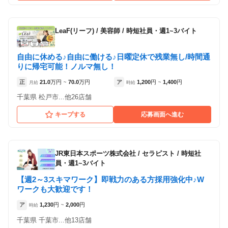
LeaF(リーフ)
/
美容師 / 時短社員・週1~3バイト
自由に休める♪自由に働ける♪日曜定休で残業無し/時間通
りに帰宅可能！ノルマ無し！
正
21.0
万円
70.0
万円
ア
1,200
円
1,400
円
月給
~
時給
~
千葉県 松戸市...他26店舗
キープする
応募画面へ進む
JR東日本スポーツ株式会社
/
セラピスト / 時短社
員・週1~3バイト
【週2～3スキマワーク】即戦力のある方採用強化中♪W
ワークも大歓迎です！
ア
1,230
円
2,000
円
時給
~
千葉県 千葉市...他13店舗