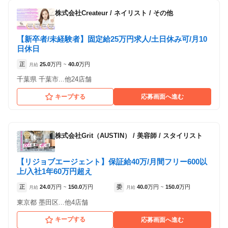
株式会社Createur
/
ネイリスト / その他
【新卒者/未経験者】固定給25万円求人/土日休み可/月10
日休日
正
25.0
万円
40.0
万円
月給
~
千葉県 千葉市...他24店舗
キープする
応募画面へ進む
株式会社Grit（AUSTIN）
/
美容師 / スタイリスト
【リジョブエージェント】保証給40万/月間フリー600以
上/入社1年60万円超え
正
24.0
万円
150.0
万円
委
40.0
万円
150.0
万円
月給
~
月給
~
東京都 墨田区...他4店舗
キープする
応募画面へ進む