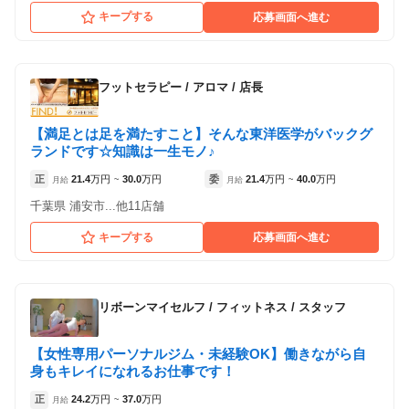
キープする
応募画面へ進む
フットセラピー
/
アロマ / 店長
【満足とは足を満たすこと】そんな東洋医学がバックグ
ランドです☆知識は一生モノ♪
正
21.4
万円
30.0
万円
委
21.4
万円
40.0
万円
月給
~
月給
~
千葉県 浦安市...他11店舗
キープする
応募画面へ進む
リボーンマイセルフ
/
フィットネス / スタッフ
【女性専用パーソナルジム・未経験OK】働きながら自
身もキレイになれるお仕事です！
正
24.2
万円
37.0
万円
月給
~