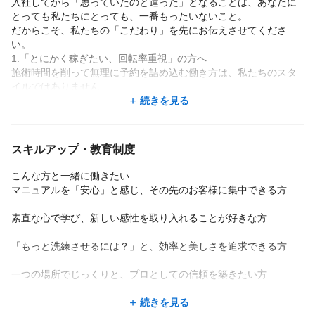
入社してから「思っていたのと違った」となることは、あなたに
とっても私たちにとっても、一番もったいないこと。
だからこそ、私たちの「こだわり」を先にお伝えさせてくださ
い。
1.「とにかく稼ぎたい、回転率重視」の方へ
施術時間を削って無理に予約を詰め込む働き方は、私たちのスタ
イルではありません。
お客様一人ひとりの指先と丁寧に向き合い、**「シンプルで洗練さ
続きを見る
れた美しさ」**を追求する。その誠実さこそが、高い信頼とリピー
トに繋がると信じています。スピードだけを求める方には、少し
もどかしく感じる環境かもしれません。
スキルアップ・教育制度
2.「自分のやり方だけで進めたい」の方へ
toliy & deliy では、どのスタッフが担当しても**「上質なクオリテ
こんな方と一緒に働きたい
ィ」**を提供できるよう、独自の接客・施術マニュアルを大切にし
マニュアルを「安心」と感じ、その先のお客様に集中できる方
ています。
「自分流」にこだわり、型にはまることを窮屈に感じる方より
素直な心で学び、新しい感性を取り入れることが好きな方
も、共通の美学を共有し、チームとして高め合える方を求めてい
ます。
「もっと洗練させるには？」と、効率と美しさを追求できる方
3.「今のスキルのままで満足」という方へ
私たちは、技術も仕組みも常にアップデートし続けています。
一つの場所でじっくりと、プロとしての信頼を築きたい方
**「どうすればもっと洗練されるか？」「もっと無駄を省ける
か？」**を全員で考える文化です。「今の自分で十分」「これ以上
続きを見る
学ぶ必要はない」と考えている方には、私たちのスピード感は少