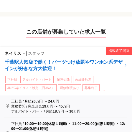
教育制度：一生モノの技術を、最短で。
し居心地が悪いかもしれません。
4.「短期間だけ働ければいい」という方へ
toliy & deliy では、「どうすればいいかわからない」という不安は
私たちは、新しい仲間への教育に一切の妥協をしません。
一切ありません。非常に成熟し、安定した教育システムを整えて
感性を磨くトレーニングや技術指導など、あなたがプロとして一
います。
生モノの武器を持てるよう、本気で投資します。そのため、「と
この店舗が募集していた求人一覧
りあえず」という気持ちの方は、お互いにとって良い結果になら
マンツーマン指導
ないと考えています。
オーナー自らがマンツーマンで指導。細かなニュアンスまで正確
5.「集客を個人で頑張りたい」という方へ
に伝えます。
掲載終了間近
集客やブランディングは、お店の責任です。
ネイリスト
│
スタッフ
あなたは、目の前のお客様とデザインに100%集中してください。
網羅的なマニュアル
千葉駅人気店で働く！パーツつけ放題やワンホン系デザ
個人の集客力で競い合うのではなく、「toliy & deliy という空間」
技術から接客、イレギュラーなトラブル対応まで、すべてマニュ
インが好きな方大歓迎！
を一緒に作り上げることに喜びを感じる方を募集しています。
アル化されています。
正社員
アルバイト・パート
業務委託
未経験歓迎
合わないことは、決して悪いことではありません。
ステップアップの仕組み
ただ、私たちが大切にしている「誠実さ」と「美学」に共感して
JNECネイリスト検定（旧JNA）
研修制度あり
募集終了
まずはハンドチップでの練習からスタート。その後、モデル施術
...
くれる方と、長く一緒に歩んでいきたいと思っています
を経て、プロとして合格点に達するまで丁寧に並走します。
正社員
/
月給
20
万円
〜
24
万円
約3ヶ月でプロへ
業務委託
/
完全歩合
19
万円
〜
45
万円
アルバイト・パート
/
月給
18
万円
〜
30
万円
個人差はありますが、約3ヶ月で自信を持ってお客様に入れるレベ
ルまで成長できます。
正社員
/
10:00〜19:00(休憩１時間) ・ 11:00〜20:00(休憩１時間) ・ 12:
00〜21:00(休憩１時間)