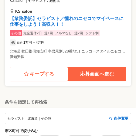
KS salon
｜
セラピスト / 施術者
KS salon
【業務委託】セラピスト／憧れのニセコでマイペースに
仕事をしよう！高収入！！
その他
完全週休2日
週1回
ノルマなし
週2回
シフト制
他
1
万円
4
万円
日給
~
北海道
虻田郡倶知安町
字岩尾別328番地51 ニッコースタイルニセコHANAZONO ２F
倶知安駅
キープする
応募画面へ進む
条件を指定して再検索
条件変更
セラピスト｜北海道｜その他
市区町村
で絞り込む