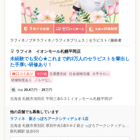
ラフィネ／プチラフィネ／ラフィネプリュス
｜
セラピスト / 施術者
ラフィネ イオンモール札幌平岡店
未経験でも安心★これまで約3万人のセラピストを輩出し
た手厚い研修あり！
その他
交通費支給
社会保険完備
大手サロン
口コミあり
研修制度あり
ノルマなし
他
20.4
万円
25
万円
月給
~
北海道
札幌市清田区
平岡三条5-3-1 イオンモール札幌平岡1F
他の店舗でも募集しています
ラフィネ 新さっぽろアークシティデュオ-1店
北海道
札幌市厚別区
厚別中央2条5-6-2 新さっぽろアークシティデュオ-1 B1階
新札幌駅 徒歩0分