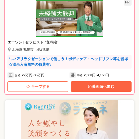
PR
エーワン
| セラピスト / 施術者
北海道 札幌市 ...他7店舗
“スパ”リラクゼーションで働こう！ボディケア・ヘッドリフレ等を習得
☆温泉入浴無料の特典有♪
正
22
万円
35
万円
委
2,380
円
4,150
円
月給
~
時給
~
キープする
応募画面へ進む