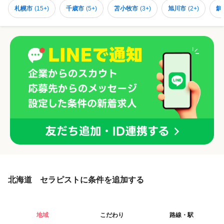
札幌市
(
15+
)
千歳市
(
5+
)
苫小牧市
(
3+
)
旭川市
(
2+
)
釧
北海道 セラピストに条件を追加する
地域
こだわり
路線・駅