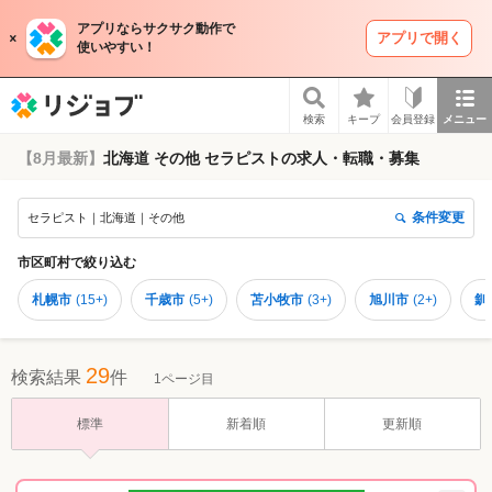
アプリならサクサク動作で
アプリで開く
使いやすい！
リジョブ
検索
キープ
会員登録
メニュー
【8月最新】
北海道 その他 セラピストの求人・転職・募集
条件変更
セラピスト｜北海道｜その他
市区町村
で絞り込む
札幌市
(
15+
)
千歳市
(
5+
)
苫小牧市
(
3+
)
旭川市
(
2+
)
釧
29
検索結果
件
1ページ目
標準
新着順
更新順