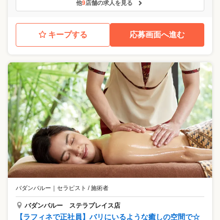
他
9
店舗の求人を見る
キープする
応募画面へ進む
バダンバルー
｜
セラピスト / 施術者
バダンバルー ステラプレイス店
【ラフィネで正社員】バリにいるような癒しの空間で☆