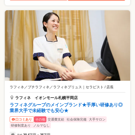
ラフィネ／プチラフィネ／ラフィネプリュス
｜
セラピスト / 店長
ラフィネ イオンモール札幌平岡店
ラフィネグループのメインブランド★手厚い研修あり◎
業界大手で未経験でも安心★
その他
交通費支給
社会保険完備
大手サロン
口コミあり
研修制度あり
ノルマなし
他
20.4
万円
25
万円