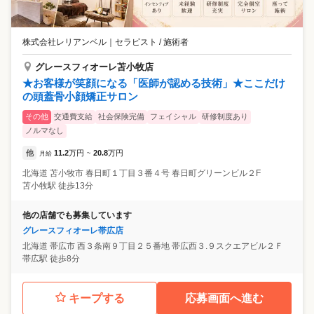
株式会社レリアンベル
｜
セラピスト / 施術者
グレースフィオーレ苫小牧店
★お客様が笑顔になる「医師が認める技術」★ここだけ
の頭蓋骨小顔矯正サロン
その他
交通費支給
社会保険完備
フェイシャル
研修制度あり
ノルマなし
他
11.2
万円
20.8
万円
月給
~
北海道
苫小牧市
春日町１丁目３番４号 春日町グリーンビル２F
苫小牧駅 徒歩13分
他の店舗でも募集しています
グレースフィオーレ帯広店
北海道
帯広市
西３条南９丁目２５番地 帯広西３.９スクエアビル２Ｆ
帯広駅 徒歩8分
キープする
応募画面へ進む