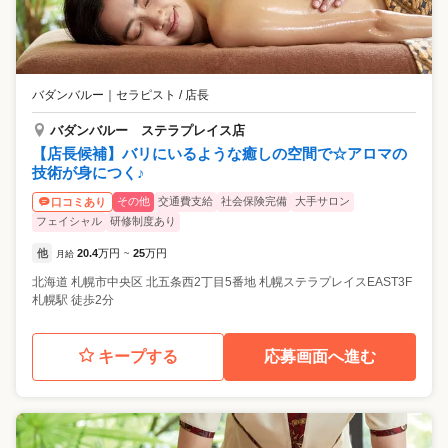
バダンバルー
｜
セラピスト / 店長
バダンバルー ステラプレイス店
【店長候補】バリにいるような癒しの空間で☆アロマの
技術が身につく♪
その他
交通費支給
社会保険完備
大手サロン
口コミあり
フェイシャル
研修制度あり
他
20.4
万円
25
万円
月給
~
北海道
札幌市中央区
北五条西2丁目5番地 札幌ステラプレイスEAST3F
札幌駅 徒歩2分
キープする
応募画面へ進む