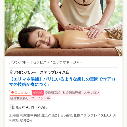
バダンバルー
｜
セラピスト / エリアマネージャー
バダンバルー ステラプレイス店
【エリマネ候補】バリにいるような癒しの空間で☆アロ
マの技術が身につく♪
その他
交通費支給
社会保険完備
大手サロン
口コミあり
研修制度あり
フェイシャル
他
20.4
万円
25
万円
月給
~
北海道
札幌市中央区
北五条西2丁目5番地 札幌ステラプレイスEAST3F
札幌駅 徒歩2分