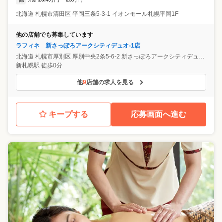
月給
~
北海道
札幌市清田区
平岡三条5-3-1 イオンモール札幌平岡1F
他の店舗でも募集しています
ラフィネ 新さっぽろアークシティデュオ-1店
北海道
札幌市厚別区
厚別中央2条5-6-2 新さっぽろアークシティデュオ-1 B1階
新札幌駅 徒歩0分
他
9
店舗の求人を見る
キープする
応募画面へ進む