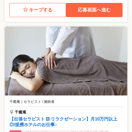
キープする
応募画面へ進む
千癒庵
｜
セラピスト / 施術者
千癒庵
【出張セラピスト ❎ リラクゼーション】月10万円以上
◎/提携ホテルのお仕事♪