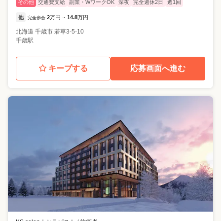
その他
交通費支給
副業・WワークOK
深夜
完全週休2日
週1回
他
2
万円
14.8
万円
完全歩合
~
北海道
千歳市
若草3-5-10
千歳駅
キープする
応募画面へ進む