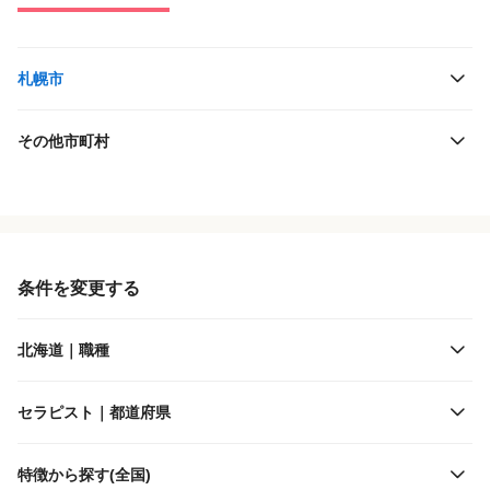
札幌市
その他市町村
役職・採用対象
JR北海道
雇用形態
道南いさりび鉄道
条件を変更する
施設形態
札幌市交通局
北海道｜職種
客層
札幌市交通事業振興公社
セラピスト｜都道府県
出勤日数
函館市交通局
特徴から探す(全国)