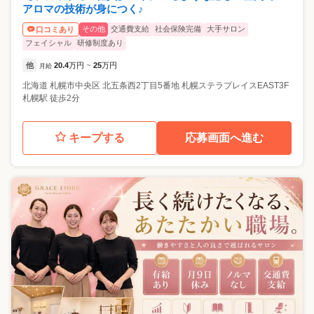
アロマの技術が身につく♪
その他
交通費支給
社会保険完備
大手サロン
口コミあり
フェイシャル
研修制度あり
他
20.4
万円
25
万円
月給
~
北海道
札幌市中央区
北五条西2丁目5番地 札幌ステラプレイスEAST3F
札幌駅 徒歩2分
キープする
応募画面へ進む