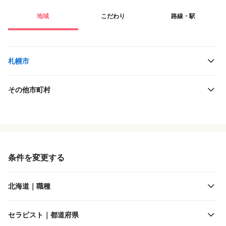
地域
こだわり
路線・駅
札幌市
その他市町村
役職・採用対象
JR北海道
雇用形態
道南いさりび鉄道
条件を変更する
施設形態
札幌市交通局
北海道｜職種
客層
札幌市交通事業振興公社
セラピスト｜都道府県