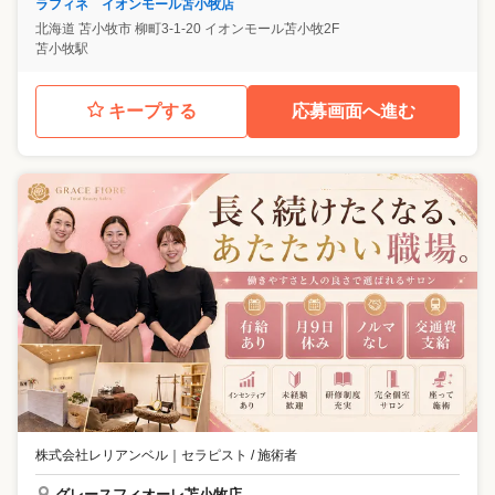
ラフィネ イオンモール苫小牧店
北海道
苫小牧市
柳町3-1-20 イオンモール苫小牧2F
苫小牧駅
キープする
応募画面へ進む
株式会社レリアンベル
｜
セラピスト / 施術者
グレースフィオーレ苫小牧店