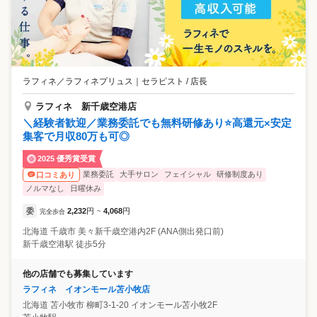
ラフィネ／ラフィネプリュス
｜
セラピスト / 店長
ラフィネ 新千歳空港店
＼経験者歓迎／業務委託でも無料研修あり⭐高還元×安定
集客で月収80万も可◎
2025 優秀賞受賞
業務委託
大手サロン
フェイシャル
研修制度あり
口コミあり
ノルマなし
日曜休み
委
2,232
円
4,068
円
完全歩合
~
北海道
千歳市
美々新千歳空港内2F (ANA側出発口前)
新千歳空港駅 徒歩5分
他の店舗でも募集しています
ラフィネ イオンモール苫小牧店
北海道
苫小牧市
柳町3-1-20 イオンモール苫小牧2F