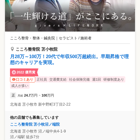
こころ整骨・整体・鍼灸院
｜
セラピスト / 施術者
こころ整骨院 苫小牧院
月28万～100万！20代で年収500万超続出。早期昇格で理
想のキャリアを実現。
2022 優秀賞
正社員
交通費支給
社会保険完備
週1回
研修制度あり
口コミあり
成人が多い
正
24.7
万円
100
万円
月給
~
北海道
苫小牧市
新中野町3丁目2-22
他の店舗でも募集しています
こころ整骨院 苫小牧沼ノ端院
北海道
苫小牧市
沼ノ端中央4-1-9
沼ノ端駅 徒歩7分