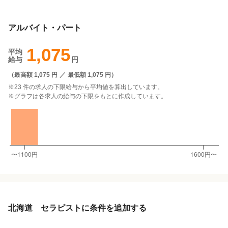
アルバイト・パート
1,075
平均
給与
円
（
最高額 1,075 円
／
最低額 1,075 円
）
※23 件の求人の下限給与から平均値を算出しています。
※グラフは各求人の給与の下限をもとに作成しています。
北海道 セラピストに条件を追加する