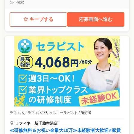
苫小牧駅
キープする
応募画面へ進む
ラフィネ／ラフィネプリュス
｜
セラピスト / 施術者
ラフィネ 新千歳空港店
≪研修無料＆お祝い金最大10万≫未経験者大歓迎⭐家賃