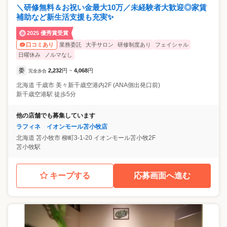
＼研修無料＆お祝い金最大10万／未経験者大歓迎◎家賃
補助など新生活支援も充実✨
2025 優秀賞受賞
業務委託
大手サロン
研修制度あり
フェイシャル
口コミあり
日曜休み
ノルマなし
委
2,232
円
4,068
円
完全歩合
~
北海道
千歳市
美々新千歳空港内2F (ANA側出発口前)
新千歳空港駅 徒歩5分
他の店舗でも募集しています
ラフィネ イオンモール苫小牧店
北海道
苫小牧市
柳町3-1-20 イオンモール苫小牧2F
苫小牧駅
キープする
応募画面へ進む