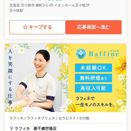
北海道
苫小牧市
柳町3-1-20 イオンモール苫小牧2F
苫小牧駅
キープする
応募画面へ進む
ラフィネ／ラフィネプリュス
｜
セラピスト / その他
ラフィネ 新千歳空港店