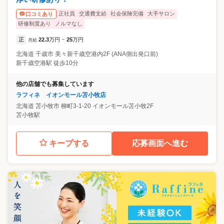
正社員
交通費支給
社会保険完備
大手サロン
口コミあり
研修制度あり
ノルマなし
正
22.3
万円
25
万円
月給
~
北海道
千歳市
美々新千歳空港内2F (ANA側出発口前)
新千歳空港駅 徒歩10分
他の店舗でも募集しています
ラフィネ イオンモール苫小牧店
北海道
苫小牧市
柳町3-1-20 イオンモール苫小牧2F
苫小牧駅
キープする
応募画面へ進む