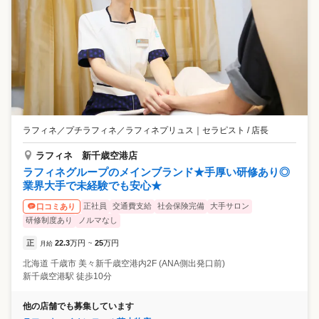
ラフィネ／プチラフィネ／ラフィネプリュス
｜
セラピスト / 店長
ラフィネ 新千歳空港店
ラフィネグループのメインブランド★手厚い研修あり◎
業界大手で未経験でも安心★
正社員
交通費支給
社会保険完備
大手サロン
口コミあり
研修制度あり
ノルマなし
正
22.3
万円
25
万円
月給
~
北海道
千歳市
美々新千歳空港内2F (ANA側出発口前)
新千歳空港駅 徒歩10分
他の店舗でも募集しています