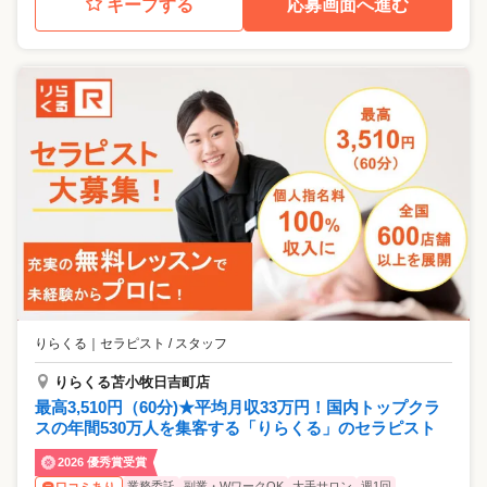
キープする
応募画面へ進む
りらくる
｜
セラピスト / スタッフ
りらくる苫小牧日吉町店
最高3,510円（60分)★平均月収33万円！国内トップクラ
スの年間530万人を集客する「りらくる」のセラピスト
2026 優秀賞受賞
業務委託
副業・WワークOK
大手サロン
週1回
口コミあり