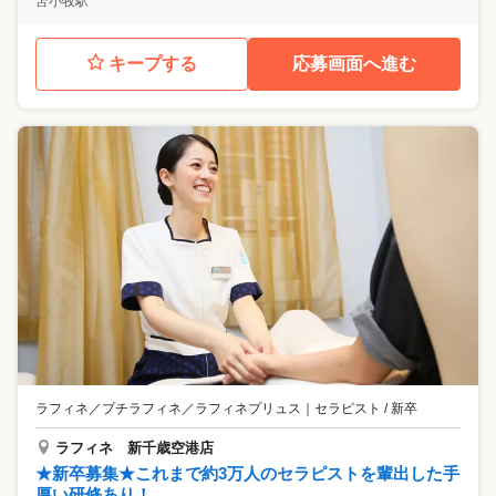
苫小牧駅
キープする
応募画面へ進む
ラフィネ／プチラフィネ／ラフィネプリュス
｜
セラピスト / 新卒
ラフィネ 新千歳空港店
★新卒募集★これまで約3万人のセラピストを輩出した手
厚い研修あり！