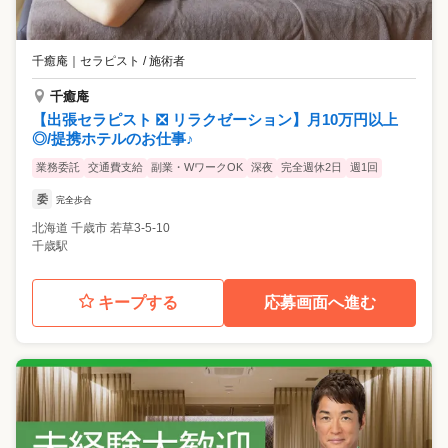
千癒庵
｜
セラピスト / 施術者
千癒庵
【出張セラピスト ❎ リラクゼーション】月10万円以上
◎/提携ホテルのお仕事♪
業務委託
交通費支給
副業・WワークOK
深夜
完全週休2日
週1回
委
完全歩合
北海道
千歳市
若草3-5-10
千歳駅
キープする
応募画面へ進む