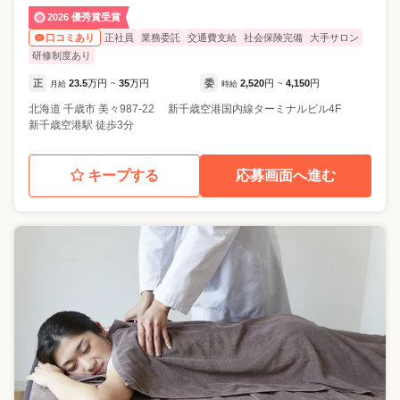
2026 優秀賞受賞
正社員
業務委託
交通費支給
社会保険完備
大手サロン
口コミあり
研修制度あり
正
23.5
万円
35
万円
委
2,520
円
4,150
円
月給
~
時給
~
北海道
千歳市
美々987-22 新千歳空港国内線ターミナルビル4F
新千歳空港駅 徒歩3分
キープする
応募画面へ進む