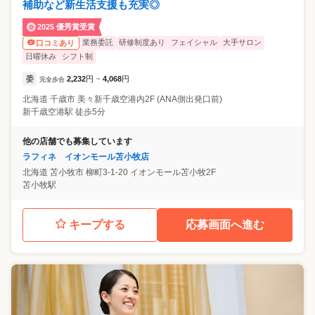
補助など新生活支援も充実◎
2025 優秀賞受賞
業務委託
研修制度あり
フェイシャル
大手サロン
口コミあり
日曜休み
シフト制
委
2,232
円
4,068
円
完全歩合
~
北海道
千歳市
美々新千歳空港内2F (ANA側出発口前)
新千歳空港駅 徒歩5分
他の店舗でも募集しています
ラフィネ イオンモール苫小牧店
北海道
苫小牧市
柳町3-1-20 イオンモール苫小牧2F
苫小牧駅
キープする
応募画面へ進む