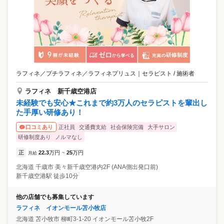
ラフィネ／プチラフィネ／ラフィネプリュス
｜
セラピスト / 施術者
ラフィネ 新千歳空港店
未経験でも安心★これまで約3万人のセラピストを輩出し
た手厚い研修あり！
正社員
交通費支給
社会保険完備
大手サロン
口コミあり
研修制度あり
ノルマなし
正
22.3
万円
25
万円
月給
~
北海道
千歳市
美々新千歳空港内2F (ANA側出発口前)
新千歳空港駅 徒歩10分
他の店舗でも募集しています
ラフィネ イオンモール苫小牧店
北海道
苫小牧市
柳町3-1-20 イオンモール苫小牧2F