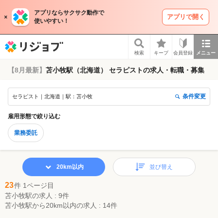
アプリならサクサク動作で
アプリで開く
使いやすい！
リジョブ
検索
キープ
会員登録
メニュー
【8月最新】
苫小牧駅（北海道） セラピストの求人・転職・募集
条件変更
セラピスト｜北海道｜駅：苫小牧
雇用形態
で絞り込む
業務委託
20km以内
並び替え
23
件 1ページ目
苫小牧駅の求人 : 9件
苫小牧駅から20km以内の求人 : 14件