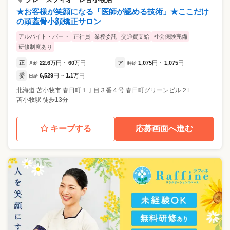
★お客様が笑顔になる「医師が認める技術」★ここだけ
の頭蓋骨小顔矯正サロン
アルバイト・パート
正社員
業務委託
交通費支給
社会保険完備
研修制度あり
正
22.6
万円
60
万円
ア
1,075
円
1,075
円
月給
~
時給
~
委
6,529
円
1.1
万円
日給
~
北海道
苫小牧市
春日町１丁目３番４号 春日町グリーンビル２F
苫小牧駅 徒歩13分
キープする
応募画面へ進む