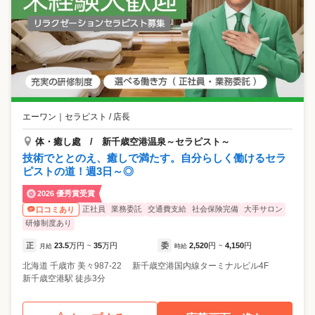
エーワン
｜
セラピスト / 店長
体・癒し處 / 新千歳空港温泉～セラピスト～
技術でととのえ、癒しで満たす。自分らしく働けるセラ
ピストの道！週3日～◎
2026 優秀賞受賞
正社員
業務委託
交通費支給
社会保険完備
大手サロン
口コミあり
研修制度あり
正
23.5
万円
35
万円
委
2,520
円
4,150
円
月給
~
時給
~
北海道
千歳市
美々987-22 新千歳空港国内線ターミナルビル4F
新千歳空港駅 徒歩3分