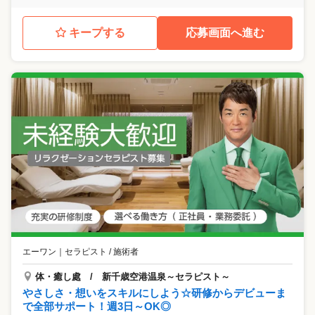
キープする
応募画面へ進む
エーワン
｜
セラピスト / 施術者
体・癒し處 / 新千歳空港温泉～セラピスト～
やさしさ・想いをスキルにしよう☆研修からデビューま
で全部サポート！週3日～OK◎