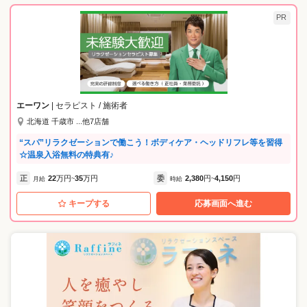
PR
エーワン
| セラピスト / 施術者
北海道 千歳市 ...他7店舗
“スパ”リラクゼーションで働こう！ボディケア・ヘッドリフレ等を習得
☆温泉入浴無料の特典有♪
正
22
万円
35
万円
委
2,380
円
4,150
円
月給
~
時給
~
キープする
応募画面へ進む