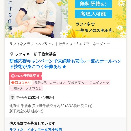
ラフィネ／ラフィネプリュス
｜
セラピスト / エリアマネージャー
ラフィネ 新千歳空港店
研修応援キャンペーンで未経験も安心♪一流のオールハン
ド技術が身につく研修あり★
2025 優秀賞受賞
業務委託
大手サロン
研修制度あり
フェイシャル
口コミあり
日曜休み
ノルマなし
委
2,232
円
4,068
円
完全歩合
~
北海道
千歳市
美々新千歳空港内2F (ANA側出発口前)
新千歳空港駅 徒歩5分
他の店舗でも募集しています
ラフィネ イオンモール苫小牧店