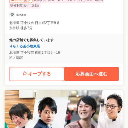
研修制度あり
週2回
委
完全歩合
北海道
苫小牧市
日吉町2丁目9-8
糸井駅 徒歩7分
他の店舗でも募集しています
りらくる苫小牧東店
北海道
苫小牧市
柳町1丁目5－16
沼ノ端駅
キープする
応募画面へ進む