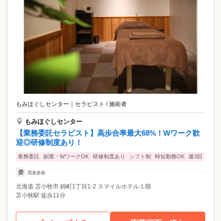
もみほぐしセンター
｜
セラピスト / 施術者
もみほぐしセンター
【業務委託セラピスト】高歩合率最大68%！Wワーク歓
迎◎研修制度あり！
業務委託
副業・WワークOK
研修制度あり
シフト制
時短勤務OK
週3回
委
完全歩合
北海道
苫小牧市
錦町1丁目1-2 スマイルホテル１階
苫小牧駅 徒歩11分