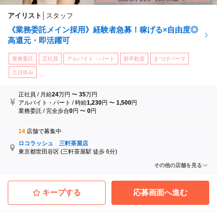
アイリスト
│
スタッフ
《業務委託メイン採用》経験者急募！稼げる×自由度◎
高還元・即活躍可
業務委託
正社員
アルバイト・パート
新卒歓迎
まつげパーマ
土日休み
...
正社員
/
月給
24
万円
〜
35
万円
アルバイト・パート
/
時給
1,230
円
〜
1,500
円
業務委託
/
完全歩合
0
円
〜
0
円
14
店舗で募集中
ロコラッシュ 三軒茶屋店
東京都世田谷区
(三軒茶屋駅 徒歩 6分)
ロコラッシュ 西船橋店
その他の店舗を見る
千葉県船橋市
(西船橋駅 徒歩 7分)
ロコラッシュ横浜店
神奈川県横浜市神奈川区
(神奈川駅 徒歩 5分)
キープする
応募画面へ進む
ロコラッシュ 仙川店
東京都調布市
(仙川駅 徒歩 1分)
ロコラッシュ自由が丘店