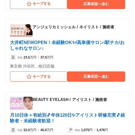
キープする
応募画面へ進む
アンジェリカミッシェル
/
ネイリスト / 施術者
大井町NEWOPEN！未経験OK✨/高単価サロン/駅チカ/お
しゃれなサロン♪
正
23.5
万円
37.0
万円
月給
~
東京都 渋谷区...他13店舗
キープする
応募画面へ進む
BEAUTY EYELASH
/
アイリスト / 施術者
月10日休＋有給別🎵年休120日✨アイリスト研修充実🎵経
験者・未経験者歓迎！
正
22.0
万円
45.0
万円
ア
1,075
円
1,476
円
月給
~
時給
~