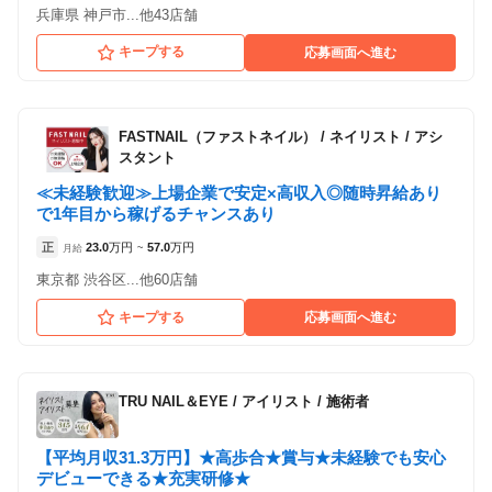
兵庫県 神戸市...他43店舗
キープする
応募画面へ進む
FASTNAIL（ファストネイル）
/
ネイリスト / アシ
スタント
≪未経験歓迎≫上場企業で安定×高収入◎随時昇給あり
で1年目から稼げるチャンスあり
正
23.0
万円
57.0
万円
月給
~
東京都 渋谷区...他60店舗
キープする
応募画面へ進む
TRU NAIL＆EYE
/
アイリスト / 施術者
【平均月収31.3万円】★高歩合★賞与★未経験でも安心
デビューできる★充実研修★