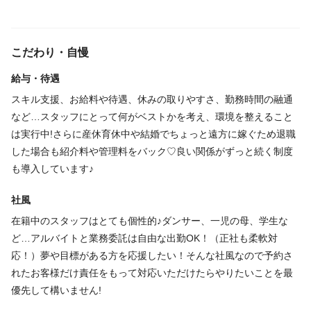
るため店舗拡大を計画していますのでみなさんのお力を貸してい
ただけるとうれしいです♡
こだわり・自慢
給与・待遇
スキル支援、お給料や待遇、休みの取りやすさ、勤務時間の融通
など…スタッフにとって何がベストかを考え、環境を整えること
は実行中!さらに産休育休中や結婚でちょっと遠方に嫁ぐため退職
した場合も紹介料や管理料をバック♡良い関係がずっと続く制度
も導入しています♪
社風
在籍中のスタッフはとても個性的♪ダンサー、一児の母、学生な
ど…アルバイトと業務委託は自由な出勤OK！（正社も柔軟対
応！）夢や目標がある方を応援したい！そんな社風なので予約さ
れたお客様だけ責任をもって対応いただけたらやりたいことを最
優先して構いません!