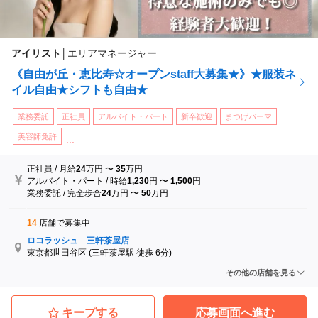
アイリスト
│
エリアマネージャー
《自由が丘・恵比寿☆オープンstaff大募集★》★服装ネ
イル自由★シフトも自由★
業務委託
正社員
アルバイト・パート
新卒歓迎
まつげパーマ
美容師免許
...
正社員
/
月給
24
万円
〜
35
万円
アルバイト・パート
/
時給
1,230
円
〜
1,500
円
業務委託
/
完全歩合
24
万円
〜
50
万円
14
店舗で募集中
ロコラッシュ 三軒茶屋店
東京都世田谷区
(三軒茶屋駅 徒歩 6分)
ロコラッシュ 西船橋店
その他の店舗を見る
千葉県船橋市
(西船橋駅 徒歩 7分)
ロコラッシュ横浜店
神奈川県横浜市神奈川区
(神奈川駅 徒歩 5分)
キープする
応募画面へ進む