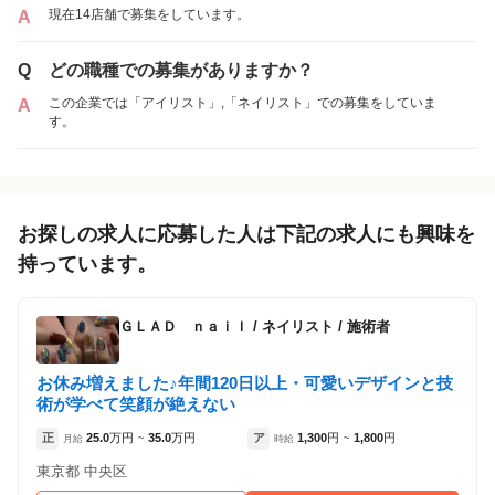
現在14店舗で募集をしています。
A
Q
どの職種での募集がありますか？
この企業では「アイリスト」,「ネイリスト」での募集をしていま
A
す。
お探しの求人に応募した人は下記の求人にも興味を
持っています。
ＧＬＡＤ ｎａｉｌ
/
ネイリスト / 施術者
お休み増えました♪年間120日以上・可愛いデザインと技
術が学べて笑顔が絶えない
正
25.0
万円
35.0
万円
ア
1,300
円
1,800
円
月給
~
時給
~
東京都 中央区