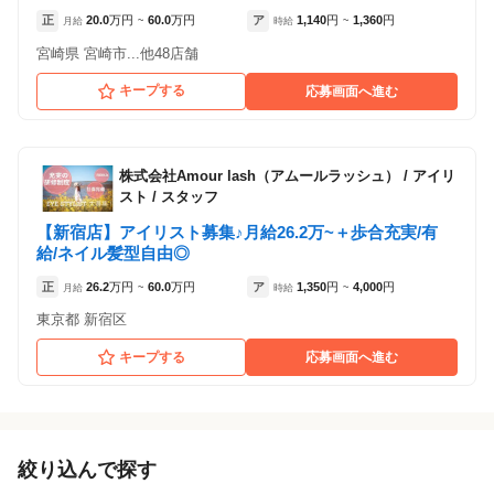
正
20.0
万円
60.0
万円
ア
1,140
円
1,360
円
月給
~
時給
~
宮崎県 宮崎市...他48店舗
キープする
応募画面へ進む
株式会社Amour lash（アムールラッシュ）
/
アイリ
スト / スタッフ
【新宿店】アイリスト募集♪月給26.2万~＋歩合充実/有
給/ネイル髪型自由◎
正
26.2
万円
60.0
万円
ア
1,350
円
4,000
円
月給
~
時給
~
東京都 新宿区
キープする
応募画面へ進む
絞り込んで探す