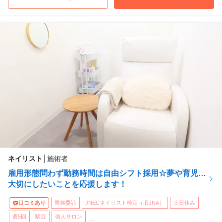
ロコラッシュ 仙川店
東京都調布市
(仙川駅 徒歩 1分)
ロコラッシュ自由が丘店
東京都目黒区
(自由が丘駅 徒歩 3分)
ロコラッシュ 恵比寿店
東京都渋谷区
(恵比寿駅 徒歩 5分)
...他
ネイリスト
│
施術者
雇用形態問わず勤務時間は自由シフト採用☆夢や育児…
大切にしたいことを応援します！
口コミあり
業務委託
JNECネイリスト検定（旧JNA）
土日休み
週5回
駅近
個人サロン
...