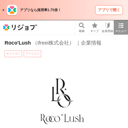
アプリで開く
アプリなら採用率1.75倍！
リジョブ
検索
キープ
会員登録
メニュー
Roco'Lush
（ifreei株式会社） ｜企業情報
ネイリスト
アイリスト