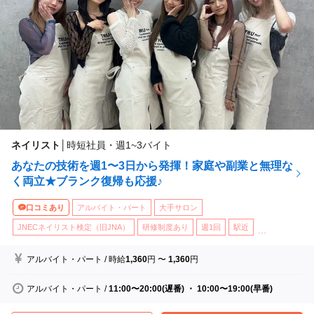
ネイリスト
│
時短社員・週1~3バイト
あなたの技術を週1〜3日から発揮！家庭や副業と無理な
く両立★ブランク復帰も応援♪
口コミあり
アルバイト・パート
大手サロン
JNECネイリスト検定（旧JNA）
研修制度あり
週1回
駅近
...
アルバイト・パート
/
時給
1,360
円
〜
1,360
円
アルバイト・パート
/
11:00〜20:00(遅番) ・ 10:00〜19:00(早番)