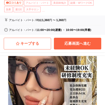
口コミあり
アルバイト・パート
美容師免許
副業・WワークOK
急募
週1回
大手サロン
...
アルバイト・パート
/
時給
1,360
円
〜
1,360
円
アルバイト・パート
/
11:00〜20:00(遅番) ・ 10:00〜19:00(早番)
キープする
応募画面へ進む