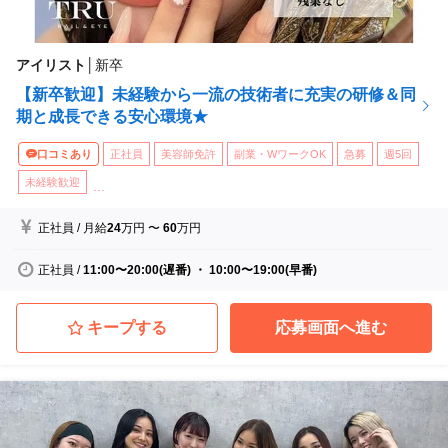
アイリスト
│
新卒
【新卒歓迎】未経験から一流の技術者に充実の研修＆同
期と成長できる安心環境★
口コミあり
正社員
美容師免許
副業・WワークOK
急募
週5回
未経験歓迎
...
正社員
/
月給
24
万円
〜
60
万円
正社員
/
11:00〜20:00(遅番) ・ 10:00〜19:00(早番)
キープする
応募画面へ進む