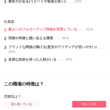
3
集客力がある(リピートや新規が多い)
…… 29%
社風面
1
新人へのフォローアップ体制が充実している
…… 41%
2
同期や同僚と競い合える環境
…… 35%
3
フラットな関係が築ける(意見やアイディアが言いやすい)
……
29%
3
多様な技術を持った人材がいる
…… 29%
この職場の特徴は？
雰囲気は？
落ち着いている
明るく元気