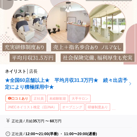
ネイリスト
│
店長
★全国60店舗以上★ 平均月収31.3万円★ 続々出店予
定により積極採用中★
口コミあり
正社員
未経験歓迎
大手サロン
JNECネイリスト検定（旧JNA）
オープニング
研修制度あり
...
正社員
/
月給
35
万円
〜
60
万円
正社員
/
12:00〜21:00(早番) ・ 11:00〜20:00(遅番)