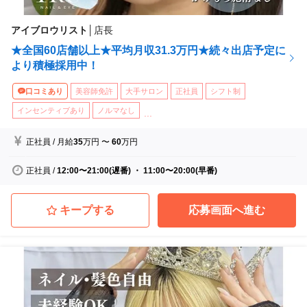
アイブロウリスト
│
店長
★全国60店舗以上★平均月収31.3万円★続々出店予定に
より積極採用中！
口コミあり
美容師免許
大手サロン
正社員
シフト制
インセンティブあり
ノルマなし
...
正社員
/
月給
35
万円
〜
60
万円
正社員
/
12:00〜21:00(遅番) ・ 11:00〜20:00(早番)
キープする
応募画面へ進む