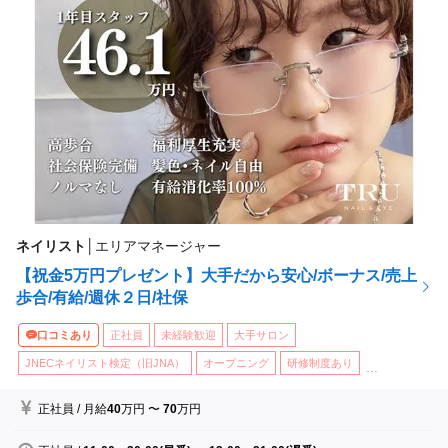
ネイリスト
│
エリアマネージャー
【祝金5万円プレゼント】大手だから安心/ボーナス/売上
歩合/有給/週休２日/社保
口コミあり
正社員
未経験歓迎
大手サロン
JNECネイリスト検定（旧JNA）
オープニング
研修制度あり
...
正社員
/
月給
40
万円
〜
70
万円