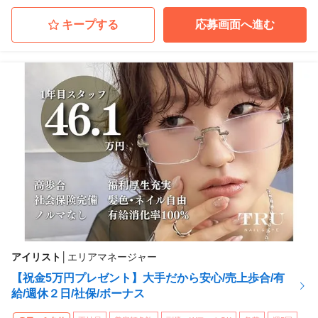
キープする
応募画面へ進む
アイリスト
│
エリアマネージャー
【祝金5万円プレゼント】大手だから安心/売上歩合/有
給/週休２日/社保/ボーナス