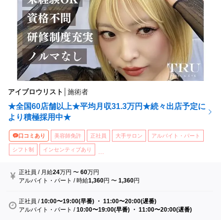
アイブロウリスト
│
施術者
★全国60店舗以上★平均月収31.3万円★続々出店予定に
より積極採用中★
口コミあり
美容師免許
正社員
大手サロン
アルバイト・パート
シフト制
インセンティブあり
...
正社員
/
月給
24
万円
〜
60
万円
アルバイト・パート
/
時給
1,360
円
〜
1,360
円
正社員
/
10:00〜19:00(早番) ・ 11:00〜20:00(遅番)
アルバイト・パート
/
10:00〜19:00(早番) ・ 11:00〜20:00(遅番)