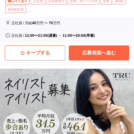
口コミあり
正社員
美容師免許
副業・WワークOK
急募
週5回
未経験歓迎
...
正社員
/
月給
40
万円
〜
70
万円
正社員
/
12:00〜21:00(遅番) ・ 11:00〜20:00(早番)
キープする
応募画面へ進む