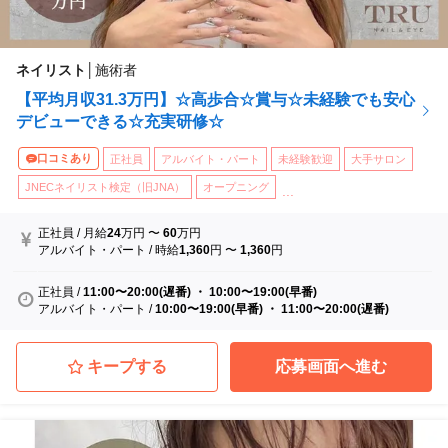
ネイリスト
│
施術者
【平均月収31.3万円】☆高歩合☆賞与☆未経験でも安心
デビューできる☆充実研修☆
口コミあり
正社員
アルバイト・パート
未経験歓迎
大手サロン
JNECネイリスト検定（旧JNA）
オープニング
...
正社員
/
月給
24
万円
〜
60
万円
アルバイト・パート
/
時給
1,360
円
〜
1,360
円
正社員
/
11:00〜20:00(遅番) ・ 10:00〜19:00(早番)
アルバイト・パート
/
10:00〜19:00(早番) ・ 11:00〜20:00(遅番)
キープする
応募画面へ進む