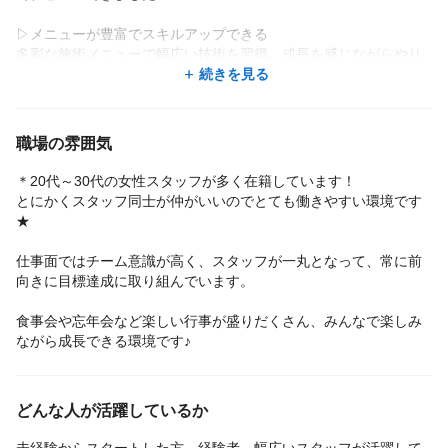
▷メニューが豊富でスキルアップできる
多彩な施術メニューで幅広い技術を習得。成長を感じながらやり
がいを持って働けます◎
続きを見る
▷ノルマ・残業なし！働きやすさ◎
ノルマや残業がなく、無理なく続けられます。プライベートも大
職場の雰囲気
切にできる環境です。
＊20代～30代の女性スタッフが多く在籍しています！
▷ マンツーマン施術でしっかり向き合える
とにかくスタッフ同士が仲がいいのでとても働きやすい環境です
掛け持ちなしのマンツーマン施術で、お客様一人ひとりに寄り添
★
った接客が可能です。
仕事面ではチーム意識が高く、スタッフが一丸となって、常に前
▷全国60店舗以上！希望のエリアで働ける
向きに目標達成に取り組んでいます。
全国に60店舗以上あり、希望のエリアや通いやすい店舗で働けま
す。駅チカ店舗も多く、リピート率も高い人気サロンです！
食事会や忘年会など楽しい行事が盛りだくさん、みんなで楽しみ
ながら成長できる環境です♪
安心してスタートでき、長く活躍できる環境が整っています♪
どんな人が活躍しているか