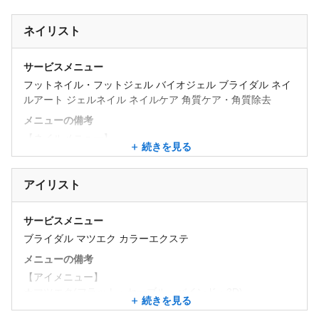
ネイリスト
サービスメニュー
フットネイル・フットジェル バイオジェル ブライダル ネイ
ルアート ジェルネイル ネイルケア 角質ケア・角質除去
メニューの備考
【ネイルメニュー】
続きを見る
★人気NO.1 選べるデザイン定額ハンドジェルネイルコース
★デザインジェルコース
★スカルプコース
アイリスト
★選べる定額フットジェルネイルコース
★フットジェルネイルコース
サービスメニュー
ブライダル マツエク カラーエクステ
メニューの備考
【アイメニュー】
★マツエク(フラット・セーブル・バインド・3D)
続きを見る
★パリジェンヌラッシュリフト