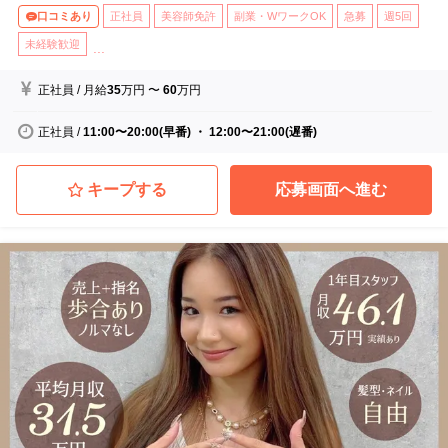
口コミあり
正社員
美容師免許
副業・WワークOK
急募
週5回
未経験歓迎
...
正社員
/
月給
35
万円
〜
60
万円
正社員
/
11:00〜20:00(早番) ・ 12:00〜21:00(遅番)
キープする
応募画面へ進む