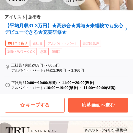
アイリスト
│
施術者
【平均月収31.3万円】★高歩合★賞与★未経験でも安心
デビューできる★充実研修★
口コミあり
正社員
アルバイト・パート
美容師免許
副業・WワークOK
急募
週5回
...
正社員
/
月給
24
万円
〜
60
万円
アルバイト・パート
/
時給
1,360
円
〜
1,360
円
正社員
/
10:00〜19:00(早番) ・ 11:00〜20:00(遅番)
アルバイト・パート
/
10:00〜19:00(早番) ・ 11:00〜20:00(遅番)
キープする
応募画面へ進む