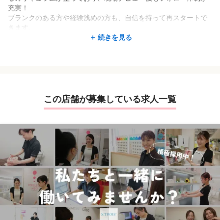
充実！
◆仲間とのチームワークを大切にできる方
ブランクのある方や経験浅めの方も、自信を持って再スタートで
⇒ スタッフ同士がフォローし合い、良い雰囲気でサロンを運営し
きます。
ています。
続きを見る
お客様にもスタッフにも寄り添いながら、前向きに働ける方が長
さらに、昇給・昇格は実績に応じて随時行われるため、「頑張り
く活躍しています♪
たい！」という気持ちをしっかり評価。
キャリアアップしやすく、将来の目標を描きやすい環境です。
この店舗が募集している求人一覧