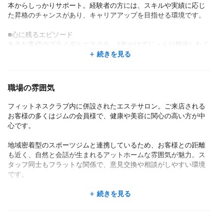
本からしっかりサポート。経験者の方には、スキルや実績に応じ
た昇格のチャンスがあり、キャリアアップを目指せる環境です。
■心に残るエピソード
あるお客様のブライダルエステを、1年かけてじっくり担当したこ
とが特に印象に残っています。
続きを見る
ソフトボール経験者で、上半身中心にケアを実施。
1年後、ご本人も驚くほど美しいボディラインに変化し、「ドレス
姿の後ろ姿が一番のお気に入り」と涙ながらに感謝の言葉をいた
職場の雰囲気
だきました。
結婚式のお写真までいただけたことは、今でも大切な思い出で
フィットネスクラブ内に併設されたエステサロン。ご来店される
す。
お客様の多くはジムの会員様で、健康や美容に関心の高い方が中
スタッフ同士の関係性も良く、年齢差があっても気軽に話せて、
心です。
プライベートな相談もできるほどの信頼関係があります。
お子さんのいるパートさんとそのご家族が交流するなど、アット
地域密着型のスポーツジムと連携しているため、お客様との距離
ホームな雰囲気が根づいています。
も近く、自然と会話が生まれるアットホームな雰囲気が魅力。ス
タッフ同士もフラットな関係で、意見交換や相談がしやすい環境
■店長から見た、グラサボーテの働きやすさ
です。
◎ 休みの取りやすさ
平日休みに加え、土日祝の休みも相談OK。お客様の予約が早めに
日々のコミュニケーションを大切にしながら、自分らしく、のび
続きを見る
決まるため、自分の予定が立てやすいのもポイントです。
のびと働ける職場です♪