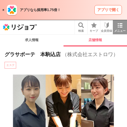
アプリで開く
アプリなら採用率1.75倍！
リジョブ
検索
キープ
会員登録
メニュー
求人情報
店舗情報
グラサボーテ 本駒込店
（株式会社エストロワ）
エステ