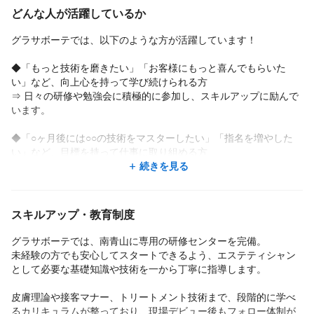
◎ ライフステージに合わせた柔軟な働き方
どんな人が活躍しているか
産休・育休の取得実績も豊富で、時短勤務など柔軟なシフト調整
が可能。
グラサボーテでは、以下のような方が活躍しています！
10時〜14時勤務など、家庭と両立した働き方が実現できます。
◆「もっと技術を磨きたい」「お客様にもっと喜んでもらいた
■求職者の皆さまへ
い」など、向上心を持って学び続けられる方
グラサボーテは、女性が長く安心して働ける環境づくりを大切に
⇒ 日々の研修や勉強会に積極的に参加し、スキルアップに励んで
しています。
います。
上下関係もフラットで、店舗同士のつながりも強く、役職を超え
てプライベートでも仲良くなれる関係性があります。
◆「○ヶ月後には○○の技術をマスターしたい」「指名を増やした
い」など、目標を持って仕事に取り組める方
美容の仕事に興味があり、社会人として成長したい方、
⇒ 自分の成長を実感しながら働けるため、やりがいも大きいで
続きを見る
そして**“人に喜んでもらえる仕事”がしたい方**は、
す。
ぜひ一度お話を聞きに来てください。
あなたにお会いできるのを、スタッフ一同楽しみにしています♪
◆「自分がされて嬉しいことは何か」を考えながら、お客様一人
スキルアップ・教育制度
ひとりに寄り添える方
⇒ カウンセリングから施術、アフターケアまで丁寧に対応し、リ
グラサボーテでは、南青山に専用の研修センターを完備。
ピートにもつながっています。
未経験の方でも安心してスタートできるよう、エステティシャン
として必要な基礎知識や技術を一から丁寧に指導します。
◆美容や健康に興味があり、体を動かすことが好きな方
⇒ フィットネスクラブ併設のサロンという特性を活かして、アク
皮膚理論や接客マナー、トリートメント技術まで、段階的に学べ
ティブに働けます。
るカリキュラムが整っており、現場デビュー後もフォロー体制が