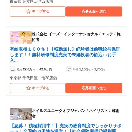
東京都 足立区...他32店舗
キープする
応募画面へ進む
株式会社 イーズ・インターナショナル
/
エステ / 施
術者
有給取得１００％！【転勤無し】経験者は前職給与保証
します！！無料研修制度充実で未経験者の歓迎♪♪お手
入...
正
22.0
万円
42.0
万円
ア
1,100
円
1,700
円
月給
~
時給
~
東京都 千代田区...他20店舗
キープする
応募画面へ進む
ネイルズユニークオブジャパン
/
ネイリスト / 施術
者
【急募！ 積極採用中！】充実の教育制度でしっかりサポ
ート！全国約64店舗を運営！【社会保険完備◎福利厚...