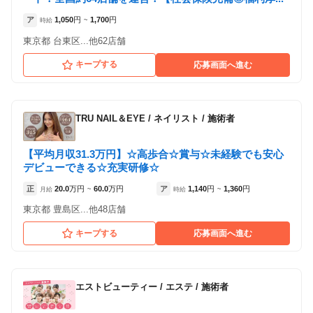
ア
1,050
円
1,700
円
時給
~
東京都 台東区...他62店舗
キープする
応募画面へ進む
TRU NAIL＆EYE
/
ネイリスト / 施術者
【平均月収31.3万円】☆高歩合☆賞与☆未経験でも安心
デビューできる☆充実研修☆
正
20.0
万円
60.0
万円
ア
1,140
円
1,360
円
月給
~
時給
~
東京都 豊島区...他48店舗
キープする
応募画面へ進む
エストビューティー
/
エステ / 施術者