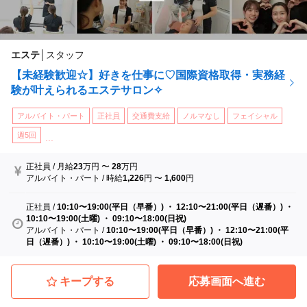
エステ
│
スタッフ
【未経験歓迎☆】好きを仕事に♡国際資格取得・実務経
験が叶えられるエステサロン✧
アルバイト・パート
正社員
交通費支給
ノルマなし
フェイシャル
週5回
...
正社員
/
月給
23
万円
〜
28
万円
アルバイト・パート
/
時給
1,226
円
〜
1,600
円
正社員
/
10:10〜19:00(平日（早番）) ・ 12:10〜21:00(平日（遅番）) ・
10:10〜19:00(土曜) ・ 09:10〜18:00(日祝)
アルバイト・パート
/
10:10〜19:00(平日（早番）) ・ 12:10〜21:00(平
日（遅番）) ・ 10:10〜19:00(土曜) ・ 09:10〜18:00(日祝)
キープする
応募画面へ進む