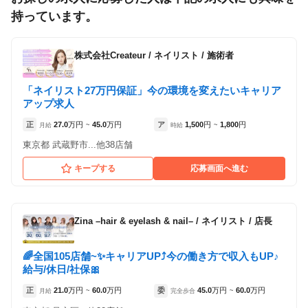
持っています。
株式会社Createur
/
ネイリスト / 施術者
「ネイリスト27万円保証」今の環境を変えたいキャリア
アップ求人
正
27.0
万円
45.0
万円
ア
1,500
円
1,800
円
月給
~
時給
~
東京都 武蔵野市...他38店舗
キープする
応募画面へ進む
Zina –hair & eyelash & nail–
/
ネイリスト / 店長
🌈全国105店舗~✨キャリアUP⤴️今の働き方で収入もUP♪
給与/休日/社保🎀
正
21.0
万円
60.0
万円
委
45.0
万円
60.0
万円
月給
~
完全歩合
~