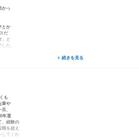
酷かっ
。
マとか
スだ
け」と
でした。
にも遅
続きを見る
長が、
からっ
ている、
分が触っ
くも
した。
先輩や
一旦、
思って
0年選
みを使う
て、経験の
して、ど
役職を超え
が強くな
ーしてくれ