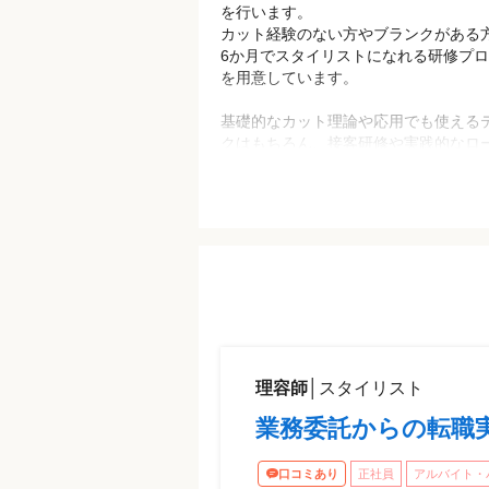
人たちの再チャレンジの場になりたい
を行います。
20代15.3％／30代32.5%／40代28.1
まだまだ長い美容師人生、技術の向上
カット経験のない方やブランクがある
19.6%／60代以上4.5%
したい方。チャンスがたくさんあります
6か月でスタイリストになれる研修プ
を用意しています。
入社後の定着率は驚異の93.4%！
＝＝＝こんな方におすすめ＝＝＝
やりがいも働きやすさもバッチリです
基礎的なカット理論や応用でも使える
年齢、性別問わず、スタッフ全員が大
●現職の美容院でワークライフバラン
クはもちろん、接客研修や実践的なロ
「ヘアカット」に専念して楽しく働い
とれずに悩んでいる方
店舗研修など充実。研修費は無料且つ
●土日にあるお子さんの行事に参加し
もしっかりされるので、ご安心くださ
パパ、ママスタイリスト
中は、店舗でアシスタント業務等は一
●将来の安心や安定を求めている方
ません。
●カットの入客経験がないの方/カット
1人前のスタイリストになるために、
信のない方
に、弊社の研修スクールに通っていた
●実務未経験歓迎（要美容師免許又は
ヶ月間1日8時間の研修プログラムを受
容師免許）
きます。7ヶ月目以降はヘアカット専門
●アシスタントの方
ウス」で、スタイリストとしてヘアカ
●スタイリスト / Jrスタイリストの経験
お任せします。（研修期間はあくまで
ある方
人差はあります）
理容師
│
スタイリスト
●主婦（夫）歓迎
専門学校で学ぶようなイメージですが
●再挑戦、復帰歓迎！ブランクOK
業務委託からの転職実
給与支給／研修費は無料なのも安心し
●フリーター歓迎
スタイリストになった後も接客力・人
●美容師資格をお持ちのアイリストや
を更に高めるための月1回×12回のフ
口コミあり
正社員
アルバイト・
ストの方