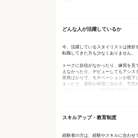
ますよ。
以前4,500円の料金でカットをしてい
また、お客様も常にご来店いただける
恥ずかしく感じてしまうほどですね。
シ配りなどとは無縁。男性も女性もお
されますので、いろいろなスタイルを
どんな人が活躍しているか
とができますので、あなたの経験値が
アップします。
今、活躍しているスタイリストは挫折
転職してきた方も少なくありません。
【客層】
お子様からご年配の方まで男女を問わ
トークに自信がなかったり、練習を見
トサービスをご利用いただいています
えなかったり、デビューしてもアシス
【美容師、理容師の割合】
業務ばかりで、モチベーションが低下
美容師：理容師＝7：3
まったり、薬剤が体質に合わず、手荒
【国内スタッフ数】
クターストップ、人間関係で苦労した
2087名（1店舗あたり3名程度）
営するサロンの運営が厳しく生活を安
【男女比】
たい、など。
男女比6：4
【平均年齢】
『高い技術を身に付けたい』や『お客
スキルアップ・教育制度
41歳
ばせたい』という想いがあるにもかか
【最高年齢】
従来の美容業界では活躍の場が限られ
76歳
室を辞めざるを得なくなる。我々は、
経験者の方は、経験やスキルに合わせ
【年代別スタッフの構成】