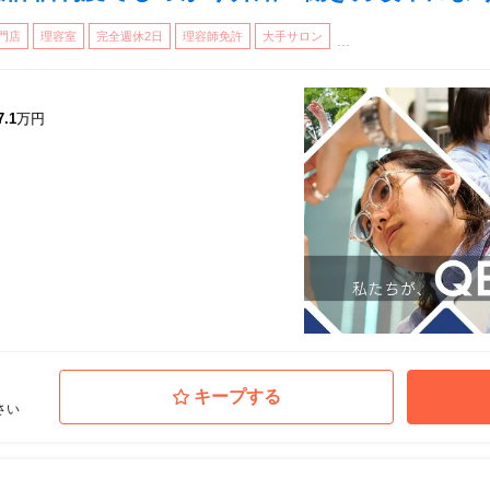
門店
理容室
完全週休2日
理容師免許
大手サロン
ック（クシの持
...
入社時研修の振
ー後）
7.1
万円
克服、技術バリ
スキルアップ
メインに研修を
ーススタイルへ
す。）
キープする
さい