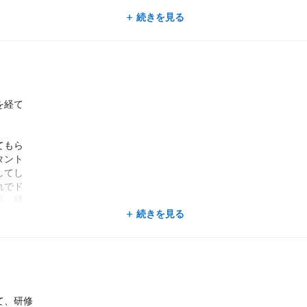
続きを見る
たことが、
ため、チラ
子様も来店
経験するこ
ダントツに
を経て
ずヘアカッ
てもら
。
タント
してし
れでド
り、経
定させ
続きを見る
様を喜
わらず、
、美容
そんな
て、研修