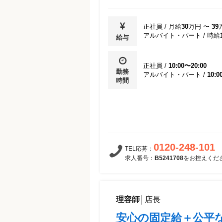
研修やマネジメントに興味がある方に
●現在美容院/美容室で働いている方
研修があったりと成長できる機会を充
●ヘアメイクアーティストの方
ます。
正社員
/
月給
30
万円
〜
39
アルバイト・パート
/
時給
給与
＝＝＝＝＝＝＝＝＝＝＝＝＝＝＝＝＝
＜研修プログラムについて＞
また、研修制度の充実に取り組んだ結
▽1ヶ月目
専業主婦(夫)／無職、理美容専門学校
入社式 / QBハウス一般業務フロー / 
正社員
/
10:00〜20:00
リーター（コンビニ・スーパーなど）
応 / 入社時研修（社会変化・仕事とは
勤務
アルバイト・パート
/
10:0
店店員、工場期間工／製造業、派遣登
）/ オペレーション研修
時間
ッフ、介護福祉士、業務委託美容師、
▽2ヶ月目
ル店員スタッフなど、美容師や理容師
ハサミの開閉 / カット理論（ワンレン
を持っているものの他職種で働かれて
デーション・ レイヤー・すくい刈り）/
たちも美容師への再チャレンジの場と
/ ロープレ
QBハウスが選ばれています！
▽3ヶ月目
カット理論（バリカン・セニング・刈り
0120-248-101
TEL応募：
クニック（直バサミとバリカン・トリマ
求人番号：
B5241708
をお控えくだ
カウンセリング理論
▽4ヶ月目
カット理論（ツーブロック・ソフトモ
ニック（ブロッキング・バリカン応用
理容師
│
店長
▽5ヶ月目
接客研修 （コミュニケーション力、ケ
安心の固定給＋公平な
・ロールプレイング）