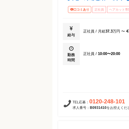
▽6ヶ月目
口コミあり
正社員
ヘアカット専
カット理論（ワンレングス）・ テクニ
ち方、インサイドグラデーション）/ 
り返り / 卒業認定試験 / 卒業式
▽7ヶ月目以降（スタイリストデビュ
正社員
/
月給
37.3
万円
〜
4
＜フォローアップ研修＞月1回×12ヶ月
給与
店舗で施術を行う中での疑問や苦手の
エーションの向上、女性のスタイルの
（研修6ヶ月間ではメンズスタイルを
正社員
/
10:00〜20:00
勤務
進めていくため、研修終了後にレディ
時間
の知識や技術を深めていただいていま
0120-248-101
TEL応募：
求人番号：
B0931410
をお控えくだ