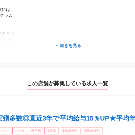
。
%／50代
を目指
方には、
!
ログラム
！
テクニッ
好きな
スが
ープレや
ています！
給与支給
続きを見る
たい
い。研修
切ござい
に自
店舗配属前
だき、約6
、理
講いただ
この店舗が募集している求人一覧
店「QBハ
ット業務を
が
目安なので個
、研修中も
績多数◎直近3年で平均給与15％UP★平均年休
てください。
間力・技術力
ネイリ
ォローアップ
パート
ヘアカット専門店
理容室
美容師免許
理容師免許
...