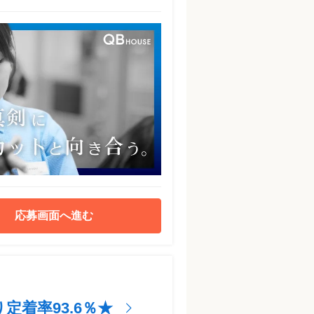
応募画面へ進む
着率93.6％★