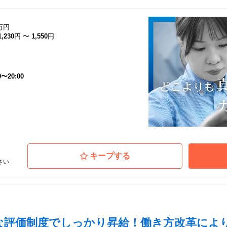
は店長育成
実させてい
万円
1,230
円
〜
1,550
円
＝＝
果、
生、フ
クレーム対
、飲食
・組織理解
0〜20:00
録スタ
アパレ
の資格
グス・グラ
いた方
 接客基本
しても
上げ）/ テ
ーワーク）/
キープする
さい
ヒカン）・テク
）
ーススタディ
評価制度でしっかり昇給！働き方改革により定