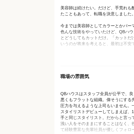
美容師は続けたい。だけど、手荒れも
たこともあって、転職を決意しました
今までは美容師としてカラーとかパー
色んな技術をやっていたけど、QBハウ
とどうしてもカットだけ。「カットだ
いうのが将来を考えると、最初は不安
カラーとかパーマとかがない分、時代
れてしまいそうで、大丈夫かな?って。
たまたま、面接を担当してもらった店
職場の雰囲気
カットへのこだわりが強く、1200円だ
て、ぜったいに妥協しないと志を持っ
技術がすごい上手な方。バリカンを自
QBハウスはスタッフ全員が公平で、良
た事もない所から丁寧に教えて頂きま
悪くもフラットな組織。偉そうにする
圧力を与えるような上司もいません。
QBハウスで働くようになってからは、
スタイリストデビューしてしまえば、1
た以上に自分はカットが好きで、はさ
手と同じスタイリスト。だからと言っ
仕事が好きなことに気づきました。そ
浅い人をそのままにすることはなく、
んどんきわめていきたいという気持ち
て経験豊富な先輩社員が優しくフォロ
りました。