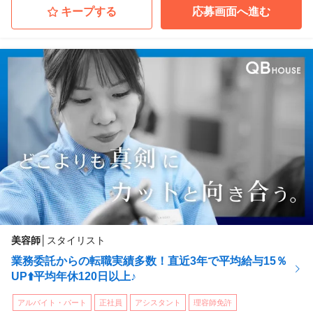
大阪府大阪市北区
(北新地駅 徒歩 6分)
キープする
応募画面へ進む
ＱＢハウス（アカデミー）ロジスカット 名古屋校
愛知県名古屋市中村区
(名古屋駅 徒歩 7分)
ＱＢハウス（アカデミー）ロジスカット 仙台校
宮城県仙台市青葉区
(あおば通駅 徒歩 3分)
ＱＢハウス（アカデミー）ロジスカット 広島校
広島県広島市南区
(広島駅 徒歩 5分)
...他
美容師
│
スタイリスト
業務委託からの転職実績多数！直近3年で平均給与15％
UP⬆️平均年休120日以上♪
アルバイト・パート
正社員
アシスタント
理容師免許