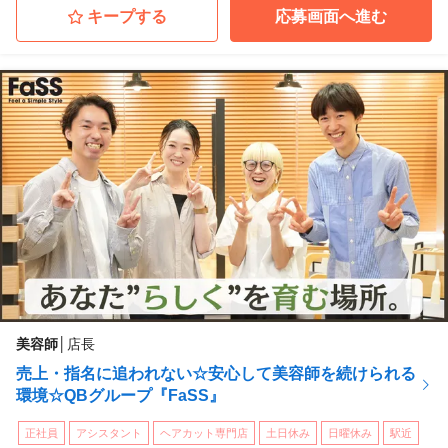
宮城県名取市
(杜せきのした駅 徒歩 3分)
キープする
応募画面へ進む
QBハウス イオンタウン弘前樋の口店
青森県弘前市
(弘高下駅)
QBハウス イオンモール水戸内原店
茨城県水戸市
(内原駅 徒歩 13分)
QBハウス イーアスつくば店
茨城県つくば市
(研究学園駅 徒歩 15分)
...他
美容師
│
店長
売上・指名に追われない☆安心して美容師を続けられる
環境☆QBグループ『FaSS』
正社員
アシスタント
ヘアカット専門店
土日休み
日曜休み
駅近