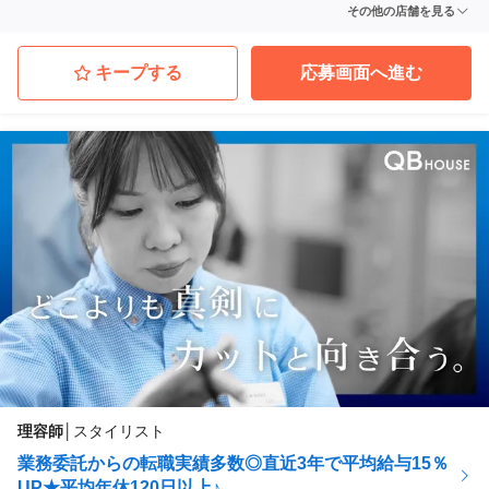
QB PREMIUM マーヴ北綾瀬リエッタ店
その他の店舗を見る
東京都足立区
(北綾瀬駅 徒歩 1分)
QB PREMIUM ＭＡＧＮＥＴ ｂｙ ＳＨＩＢＵＹＡ１０９店
東京都渋谷区
(渋谷駅 徒歩 2分)
キープする
応募画面へ進む
QB PREMIUM マーヴ行徳ノース店
千葉県市川市
(行徳駅 徒歩 0分)
QB PREMIUM 東京交通会館店
東京都千代田区
(有楽町駅 徒歩 1分)
QB PREMIUM Ｅｃｈｉｋａ ｆｉｔ銀座店
東京都中央区
(銀座駅 徒歩 1分)
...他
理容師
│
スタイリスト
業務委託からの転職実績多数◎直近3年で平均給与15％
UP★平均年休120日以上♪