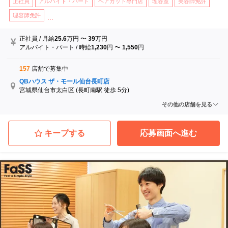
正社員
アルバイト・パート
ヘアカット専門店
理容室
美容師免許
理容師免許
...
正社員
/
月給
25.6
万円
〜
39
万円
アルバイト・パート
/
時給
1,230
円
〜
1,550
円
157
店舗で募集中
QBハウス ザ・モール仙台長町店
宮城県仙台市太白区
(長町南駅 徒歩 5分)
QBハウス イオンモール石巻店
その他の店舗を見る
宮城県石巻市
(蛇田駅)
QBハウス イオン仙台幸町店
宮城県仙台市宮城野区
(陸前原ノ町駅 徒歩 18分)
キープする
応募画面へ進む
QBハウス イオンタウン弘前樋の口店
青森県弘前市
(弘高下駅)
QBハウス イオンモール水戸内原店
茨城県水戸市
(内原駅 徒歩 13分)
QBハウス イービーンズ店
宮城県仙台市青葉区
(仙台駅 徒歩 4分)
...他