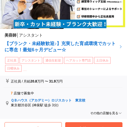
美容師
│
アシスタント
【ブランク・未経験歓迎♪】充実した育成環境でカット
に専念！最短6ヶ月デビュー☆
正社員
アシスタント
通信生歓迎
ヘアカット専門店
土日休み
日曜休み
...
正社員
/
月給
20.8
万円
〜
31.9
万円
7
店舗で募集中
ＱＢハウス（アカデミー）ロジスカット 東京校
東京都渋谷区
(神泉駅 徒歩 3分)
ＱＢハウス（アカデミー）ロジスカット 福岡校
その他の店舗を見る
福岡県福岡市中央区
(天神駅 徒歩 3分)
ＱＢハウス（アカデミー）ロジスカット 大阪校
大阪府大阪市北区
(北新地駅 徒歩 6分)