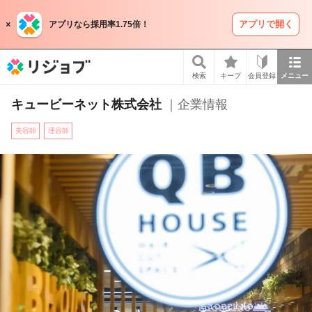
アプリで開く
アプリなら採用率1.75倍！
リジョブ
検索
キープ
会員登録
メニュー
キュービーネット株式会社
｜企業情報
美容師
理容師