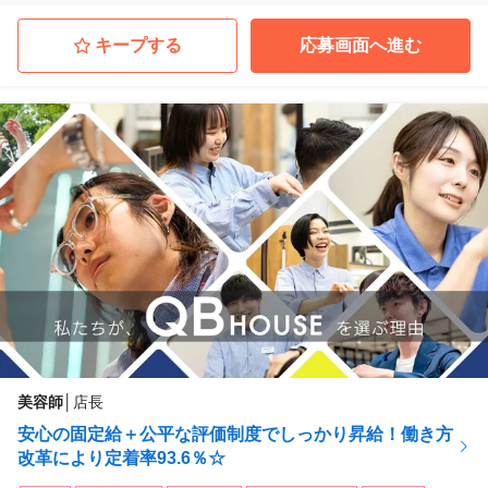
FaSS(ファス) ヤエチカ店
東京都中央区
(東京駅 徒歩 8分)
キープする
応募画面へ進む
FaSS(ファス) 二子玉川ライズＳ．Ｃ．店
東京都世田谷区
(二子玉川駅 徒歩 5分)
FaSS(ファス) 三軒茶屋店
東京都世田谷区
(三軒茶屋駅 徒歩 3分)
FaSS(ファス) アトレ川崎店
神奈川県川崎市川崎区
(川崎駅 徒歩 2分)
...他
美容師
│
店長
安心の固定給＋公平な評価制度でしっかり昇給！働き方
改革により定着率93.6％☆