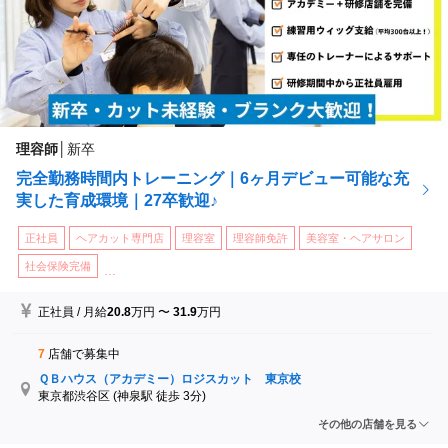
理容師
│
新卒
完全勤務時間内トレーニング｜6ヶ月デビュー可能な充
実した育成環境｜27卒歓迎♪
正社員
ヘアカット専門店
理容室
理容師免許
美容室・ヘアサロン
社会保険完備
...
正社員
/
月給
20.8
万円
〜
31.9
万円
7
店舗で募集中
ＱＢハウス（アカデミー）ロジスカット 東京校
東京都渋谷区
(神泉駅 徒歩 3分)
ＱＢハウス（アカデミー）ロジスカット 福岡校
その他の店舗を見る
福岡県福岡市中央区
(天神駅 徒歩 3分)