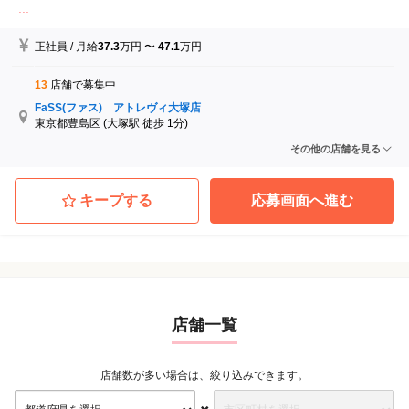
...
正社員
/
月給
37.3
万円
〜
47.1
万円
13
店舗で募集中
FaSS(ファス) アトレヴィ大塚店
東京都豊島区
(大塚駅 徒歩 1分)
FaSS(ファス) 新宿マルイ本館店
その他の店舗を見る
東京都新宿区
(新宿三丁目駅 徒歩 1分)
FaSS(ファス) ヤエチカ店
東京都中央区
(東京駅 徒歩 8分)
キープする
応募画面へ進む
FaSS(ファス) 二子玉川ライズＳ．Ｃ．店
東京都世田谷区
(二子玉川駅 徒歩 5分)
FaSS(ファス) 三軒茶屋店
東京都世田谷区
(三軒茶屋駅 徒歩 3分)
FaSS(ファス) アトレ川崎店
神奈川県川崎市川崎区
(川崎駅 徒歩 2分)
...他
店舗一覧
店舗数が多い場合は、絞り込みできます。