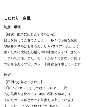
大きな社会の変化の中で、これからの時代、
「自分らしく時間を使うこと」「豊かで快適
な日常生活」への共感は、ますます高まると
こだわり・自慢
感じています。
制度・環境
そうした中で、私たちQB GROUPは、新し
【経験・能力に応じた研修を設定】
い時代の日常生活の一部として、お客さまに
自信を持って入客できるよう、各々に必要な技術
提供していくヘアカットサービス全体のクオ
や接客スキルはもちろん、QBハウスの一員として
リティを見つめ直すために、私たちの専門性
働くために大切な心構えや精神面のフォローまでト
の軸であるヘアカットのクオリティを高めて
ータルで指導。また、カットが全くできない方向け
いくだけでなく、サービスクオリティを利便
の研修もあるので、カット未経験も採用しています
性高く無駄のないものにアップデートしてゆ
きたいと考えています。
技術
【圧倒的な差が生まれる】
1日にヘアカットするのは20～40名。一般
的な美容室と比べて3～4倍の経験が積めます
そのため、自然とカット技術も向上していきま
す。また、FaSS・QB PREMIUMなら、スタイ