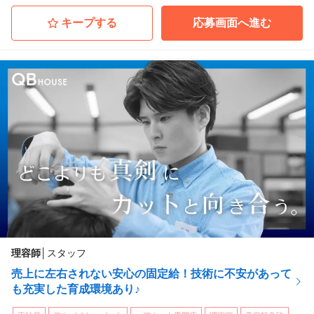
ＱＢハウス（アカデミー）ロジスカット 大阪校
大阪府大阪市北区
(北新地駅 徒歩 6分)
キープする
応募画面へ進む
ＱＢハウス（アカデミー）ロジスカット 名古屋校
愛知県名古屋市中村区
(名古屋駅 徒歩 7分)
ＱＢハウス（アカデミー）ロジスカット 仙台校
宮城県仙台市青葉区
(あおば通駅 徒歩 3分)
ＱＢハウス（アカデミー）ロジスカット 広島校
広島県広島市南区
(広島駅 徒歩 5分)
...他
理容師
│
スタッフ
売上に左右されない安心の固定給！技術に不安があって
も充実した育成環境あり♪