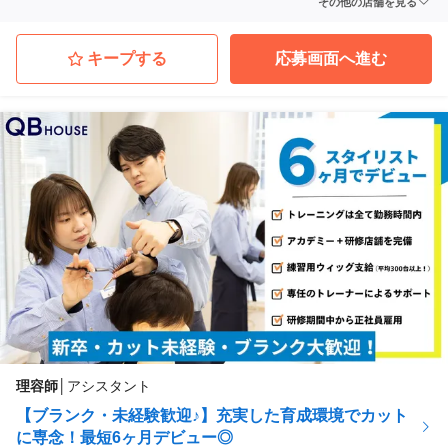
その他の店舗を見る
宮城県石巻市
(蛇田駅)
QBハウス イオン仙台幸町店
宮城県仙台市宮城野区
(陸前原ノ町駅 徒歩 18分)
キープする
応募画面へ進む
QBハウス イオンタウン弘前樋の口店
青森県弘前市
(弘高下駅)
QBハウス イオンモール水戸内原店
茨城県水戸市
(内原駅 徒歩 13分)
QBハウス イービーンズ店
宮城県仙台市青葉区
(仙台駅 徒歩 4分)
...他
理容師
│
アシスタント
【ブランク・未経験歓迎♪】充実した育成環境でカット
に専念！最短6ヶ月デビュー◎