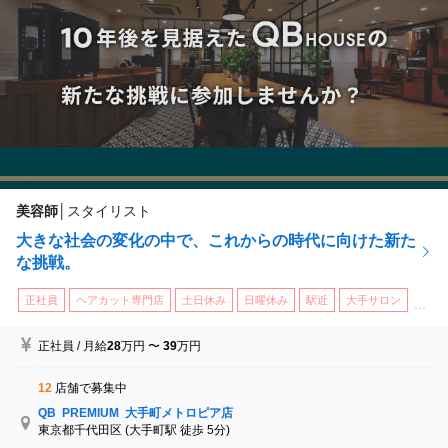
2020年3月 新ブランド「QB PREMIUM」国内１号店を大手町駅
構内にオープン
6月 「ハタラクエール2020」にて「優良福利厚生法人 現
状把握部門賞」を受賞
8月 ロジスカットサテライト横浜校を開校
2021年4月 コームの無料お渡しサービス廃止(年間659トンの二
酸化炭素排出量を削減)
2022年12月 ロジスカット台湾校を開校
美容師
│
スタイリスト
2023年4月 ロジスカット広島校を開校
大きな社会の変化の中で、これからの時代に向けた新た
4月 カナダ（トロント）に新会社設立
な挑戦。
正社員
ヘアカット専門店
土日休み
日曜休み
駅近
大手サロン
...
正社員
/
月給
28
万円
〜
39
万円
12
店舗で募集中
QB PREMIUM 大手町メトロピア店
東京都千代田区
(大手町駅 徒歩 5分)