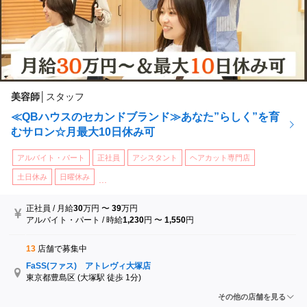
美容師
│
スタッフ
≪QBハウスのセカンドブランド≫あなた”らしく”を育
むサロン☆月最大10日休み可
アルバイト・パート
正社員
アシスタント
ヘアカット専門店
土日休み
日曜休み
...
正社員
/
月給
30
万円
〜
39
万円
アルバイト・パート
/
時給
1,230
円
〜
1,550
円
13
店舗で募集中
FaSS(ファス) アトレヴィ大塚店
東京都豊島区
(大塚駅 徒歩 1分)
FaSS(ファス) 新宿マルイ本館店
その他の店舗を見る
東京都新宿区
(新宿三丁目駅 徒歩 1分)