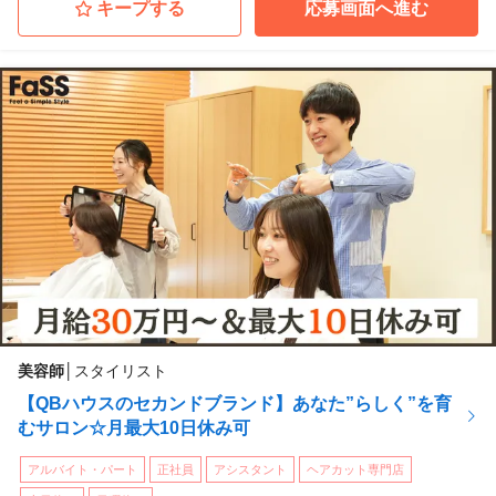
キープする
応募画面へ進む
ＱＢハウス（アカデミー）ロジスカット 名古屋校
愛知県名古屋市中村区
(名古屋駅 徒歩 7分)
ＱＢハウス（アカデミー）ロジスカット 仙台校
宮城県仙台市青葉区
(あおば通駅 徒歩 3分)
ＱＢハウス（アカデミー）ロジスカット 広島校
広島県広島市南区
(広島駅 徒歩 5分)
...他
美容師
│
スタイリスト
【QBハウスのセカンドブランド】あなた”らしく”を育
むサロン☆月最大10日休み可
アルバイト・パート
正社員
アシスタント
ヘアカット専門店