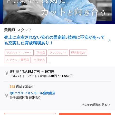
美容師
│
スタッフ
売上に左右されない安心の固定給♪技術に不安があって
も充実した育成環境あり！
アルバイト・パート
正社員
アシスタント
理容師免許
ヘアカット専門店
土日休み
...
正社員
/
月給
25.6
万円
〜
39
万円
アルバイト・パート
/
時給
1,230
円
〜
1,550
円
343
店舗で募集中
QBハウス イオンモール盛岡南店
岩手県盛岡市
(盛岡駅)
QBハウス イオンスーパーセンター涌谷店
その他の店舗を見る
宮城県遠田郡涌谷町
(涌谷駅)
QBハウス イオンモール名取店