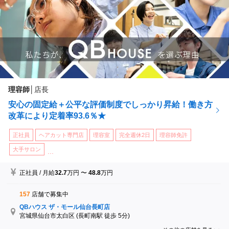
理容師
│
店長
安心の固定給＋公平な評価制度でしっかり昇給！働き方
改革により定着率93.6％★
正社員
ヘアカット専門店
理容室
完全週休2日
理容師免許
大手サロン
...
正社員
/
月給
32.7
万円
〜
48.8
万円
157
店舗で募集中
QBハウス ザ・モール仙台長町店
宮城県仙台市太白区
(長町南駅 徒歩 5分)
QBハウス イオンモール石巻店