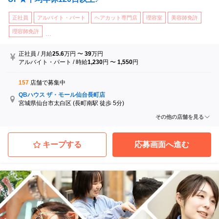
正社員
アルバイト・パート
ヘアカット専門店
理容室
美容師免許
理容師免許
...
正社員
/
月給
25.6
万円
〜
39
万円
アルバイト・パート
/
時給
1,230
円
〜
1,550
円
157
店舗で募集中
QBハウス ザ・モール仙台長町店
宮城県仙台市太白区
(長町南駅 徒歩 5分)
QBハウス イオンモール石巻店
その他の店舗を見る
宮城県石巻市
(蛇田駅)
QBハウス イオン仙台幸町店
宮城県仙台市宮城野区
(陸前原ノ町駅 徒歩 18分)
キープする
応募画面へ進む
QBハウス イオンタウン弘前樋の口店
青森県弘前市
(弘高下駅)
QBハウス イオンモール水戸内原店
茨城県水戸市
(内原駅 徒歩 13分)
QBハウス イービーンズ店
宮城県仙台市青葉区
(仙台駅 徒歩 4分)
...他