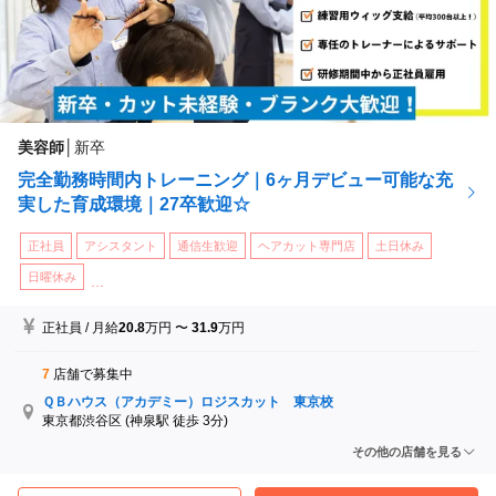
美容師
│
新卒
完全勤務時間内トレーニング｜6ヶ月デビュー可能な充
実した育成環境｜27卒歓迎☆
正社員
アシスタント
通信生歓迎
ヘアカット専門店
土日休み
日曜休み
...
正社員
/
月給
20.8
万円
〜
31.9
万円
7
店舗で募集中
ＱＢハウス（アカデミー）ロジスカット 東京校
東京都渋谷区
(神泉駅 徒歩 3分)
ＱＢハウス（アカデミー）ロジスカット 福岡校
その他の店舗を見る
福岡県福岡市中央区
(天神駅 徒歩 3分)
ＱＢハウス（アカデミー）ロジスカット 大阪校