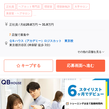
正社員
ヘアカット専門店
理容室
理容師免許
大手サロン
美容室・ヘアサロン
...
正社員
/
月給
20.8
万円
〜
31.9
万円
7
店舗で募集中
ＱＢハウス（アカデミー）ロジスカット 東京校
東京都渋谷区
(神泉駅 徒歩 3分)
ＱＢハウス（アカデミー）ロジスカット 福岡校
その他の店舗を見る
福岡県福岡市中央区
(天神駅 徒歩 3分)
ＱＢハウス（アカデミー）ロジスカット 大阪校
大阪府大阪市北区
(北新地駅 徒歩 6分)
キープする
応募画面へ進む
ＱＢハウス（アカデミー）ロジスカット 名古屋校
愛知県名古屋市中村区
(名古屋駅 徒歩 7分)
ＱＢハウス（アカデミー）ロジスカット 仙台校
宮城県仙台市青葉区
(あおば通駅 徒歩 3分)
ＱＢハウス（アカデミー）ロジスカット 広島校
広島県広島市南区
(広島駅 徒歩 5分)
...他