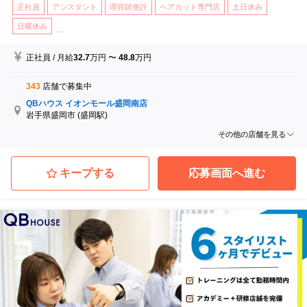
正社員
アシスタント
理容師免許
ヘアカット専門店
土日休み
日曜休み
...
正社員
/
月給
32.7
万円
〜
48.8
万円
343
店舗で募集中
QBハウス イオンモール盛岡南店
岩手県盛岡市
(盛岡駅)
QBハウス イオンスーパーセンター涌谷店
その他の店舗を見る
宮城県遠田郡涌谷町
(涌谷駅)
QBハウス イオンモール名取店
宮城県名取市
(杜せきのした駅 徒歩 3分)
キープする
応募画面へ進む
QBハウス イオンタウン弘前樋の口店
青森県弘前市
(弘高下駅)
QBハウス イオンモール水戸内原店
茨城県水戸市
(内原駅 徒歩 13分)
QBハウス イーアスつくば店
茨城県つくば市
(研究学園駅 徒歩 15分)
...他