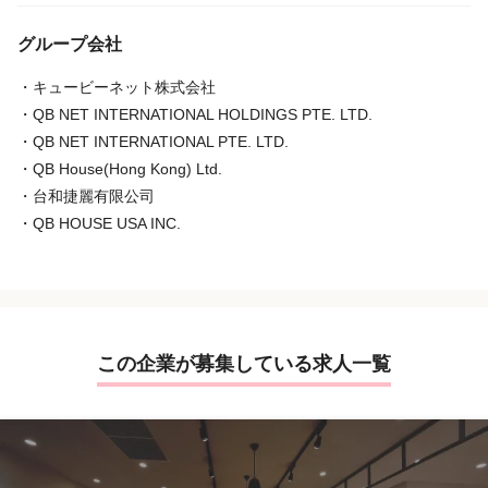
2012年2月 台湾に台和捷麗有限公司を設立
グループ会社
9月 ロジスカット東京校を開校
2014年4月 ロジスカット大阪校を開校
・キュービーネット株式会社
2015年7月 シンガポールボランティアイベント「Hair for Hop
・QB NET INTERNATIONAL HOLDINGS PTE. LTD.
e」のオフィシャルスポンサーに就任（以後、毎年7月に開催）
・QB NET INTERNATIONAL PTE. LTD.
9月 2015年度「JCSI（日本版顧客満足度調査）」におい
・QB House(Hong Kong) Ltd.
て生活関連サービス部門で第1位を受賞
・台和捷麗有限公司
2016年4月 第5回「日本チャレンジ大賞」にて奨励賞を受賞
・QB HOUSE USA INC.
9月 アメリカ合衆国にQB HOUSE USA INC.を設立
12月 ロジスカット名古屋校を開校
10月 2017年度 第17回「ポーター賞」を受賞
2018年3月 東京証券取引所 市場第一部へ株式上場（現在はプ
ライム市場）
この企業が募集している求人一覧
6月 第2回「日本サービス大賞」にて「JETRO理事長賞」
を受賞
7月 ロジスカット福岡校を開校
2019年2月 「KAIKA Awards 2018」にて「KAIKA大賞」を受賞
7月 ロジスカット仙台校を開校