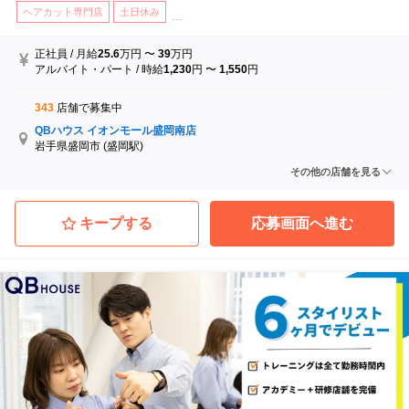
ヘアカット専門店
土日休み
...
正社員
/
月給
25.6
万円
〜
39
万円
アルバイト・パート
/
時給
1,230
円
〜
1,550
円
343
店舗で募集中
QBハウス イオンモール盛岡南店
岩手県盛岡市
(盛岡駅)
QBハウス イオンスーパーセンター涌谷店
その他の店舗を見る
宮城県遠田郡涌谷町
(涌谷駅)
QBハウス イオンモール名取店
宮城県名取市
(杜せきのした駅 徒歩 3分)
キープする
応募画面へ進む
QBハウス イオンタウン弘前樋の口店
青森県弘前市
(弘高下駅)
QBハウス イオンモール水戸内原店
茨城県水戸市
(内原駅 徒歩 13分)
QBハウス イーアスつくば店
茨城県つくば市
(研究学園駅 徒歩 15分)
...他