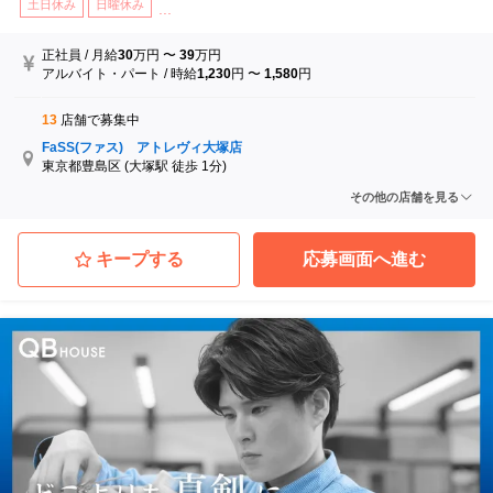
土日休み
日曜休み
...
正社員
/
月給
30
万円
〜
39
万円
アルバイト・パート
/
時給
1,230
円
〜
1,580
円
13
店舗で募集中
FaSS(ファス) アトレヴィ大塚店
東京都豊島区
(大塚駅 徒歩 1分)
FaSS(ファス) 新宿マルイ本館店
その他の店舗を見る
東京都新宿区
(新宿三丁目駅 徒歩 1分)
FaSS(ファス) ヤエチカ店
東京都中央区
(東京駅 徒歩 8分)
キープする
応募画面へ進む
FaSS(ファス) 二子玉川ライズＳ．Ｃ．店
東京都世田谷区
(二子玉川駅 徒歩 5分)
FaSS(ファス) 三軒茶屋店
東京都世田谷区
(三軒茶屋駅 徒歩 3分)
FaSS(ファス) アトレ川崎店
神奈川県川崎市川崎区
(川崎駅 徒歩 2分)
...他