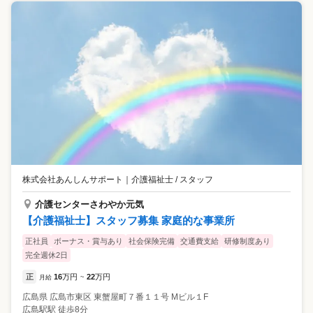
株式会社あんしんサポート
｜
介護福祉士 / スタッフ
介護センターさわやか元気
【介護福祉士】スタッフ募集 家庭的な事業所
正社員
ボーナス・賞与あり
社会保険完備
交通費支給
研修制度あり
完全週休2日
正
16
万円
22
万円
月給
~
広島県
広島市東区
東蟹屋町７番１１号 Mビル１F
広島駅駅 徒歩8分