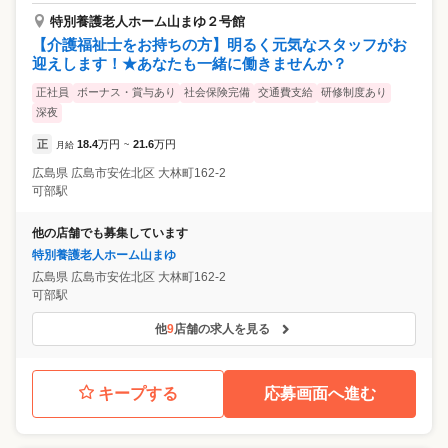
特別養護老人ホーム山まゆ２号館
【介護福祉士をお持ちの方】明るく元気なスタッフがお
迎えします！★あなたも一緒に働きませんか？
正社員
ボーナス・賞与あり
社会保険完備
交通費支給
研修制度あり
深夜
正
18.4
万円
21.6
万円
月給
~
広島県
広島市安佐北区
大林町162-2
可部駅
他の店舗でも募集しています
特別養護老人ホーム山まゆ
広島県
広島市安佐北区
大林町162-2
可部駅
他
9
店舗の求人を見る
キープする
応募画面へ進む