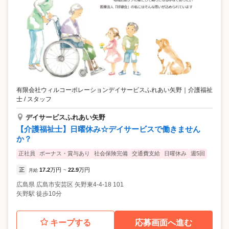
有限会社ウィルコーポレーションデイサービスふれあい矢野
｜
介護福祉
士 / スタッフ
デイサービスふれあい矢野
【介護福祉士】日曜休み☆デイサービスで働きません
か？
正社員
ボーナス・賞与あり
社会保険完備
交通費支給
日曜休み
週5回
正
17.2
万円
22.9
万円
月給
~
広島県
広島市安芸区
矢野東4-4-18 101
矢野駅 徒歩10分
キープする
応募画面へ進む