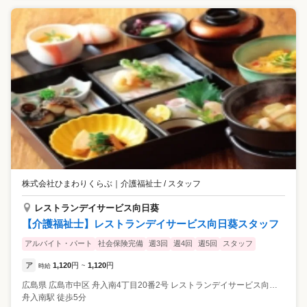
株式会社ひまわりくらぶ
｜
介護福祉士 / スタッフ
レストランデイサービス向日葵
【介護福祉士】レストランデイサービス向日葵スタッフ
アルバイト・パート
社会保険完備
週3回
週4回
週5回
スタッフ
ア
1,120
円
1,120
円
時給
~
広島県
広島市中区
舟入南4丁目20番2号 レストランデイサービス向日葵 2Ｆ
舟入南駅 徒歩5分