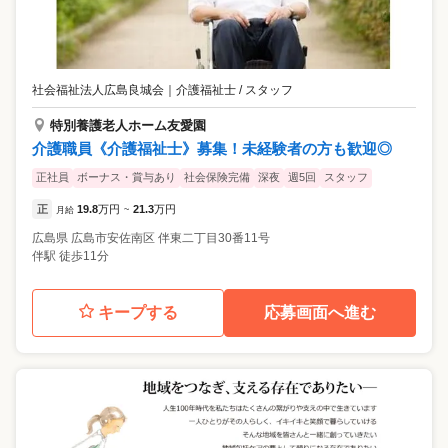
社会福祉法人広島良城会
｜
介護福祉士 / スタッフ
特別養護老人ホーム友愛園
介護職員《介護福祉士》募集！未経験者の方も歓迎◎
正社員
ボーナス・賞与あり
社会保険完備
深夜
週5回
スタッフ
正
19.8
万円
21.3
万円
月給
~
広島県
広島市安佐南区
伴東二丁目30番11号
伴駅 徒歩11分
キープする
応募画面へ進む