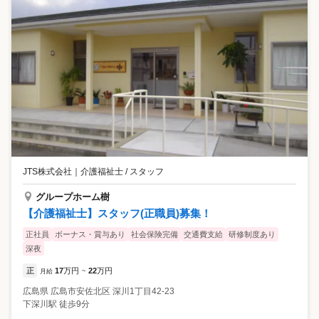
JTS株式会社
｜
介護福祉士 / スタッフ
グループホーム樹
【介護福祉士】スタッフ(正職員)募集！
正社員
ボーナス・賞与あり
社会保険完備
交通費支給
研修制度あり
深夜
正
17
万円
22
万円
月給
~
広島県
広島市安佐北区
深川1丁目42-23
下深川駅 徒歩9分