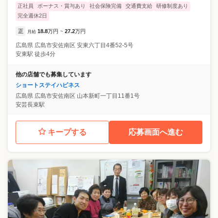
正社員
ボーナス・賞与あり
社会保険完備
交通費支給
研修制度あり
完全週休2日
正
18.8
万円
27.2
万円
月給
~
広島県
広島市安佐南区
安東六丁目4番52-5号
安東駅 徒歩4分
他の店舗でも募集しています
ショートステイハピネス
広島県
広島市安佐南区
山本新町一丁目11番1号
安芸長束駅
キープする
応募画面へ進む