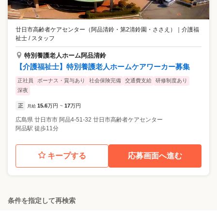
廿日市高齢者ケアセンター（阿品清鈴・第2清鈴園・ささえ）
｜
介護福
祉士 / スタッフ
特別養護老人ホーム阿品清鈴
【介護福祉士】特別養護老人ホームケアワーカー募集
正社員
ボーナス・賞与あり
社会保険完備
交通費支給
研修制度あり
深夜
正
15.6
万円
17
万円
月給
~
広島県
廿日市市
阿品4-51-32 廿日市高齢者ケアセンター
阿品駅 徒歩11分
キープする
応募画面へ進む
条件を指定して再検索