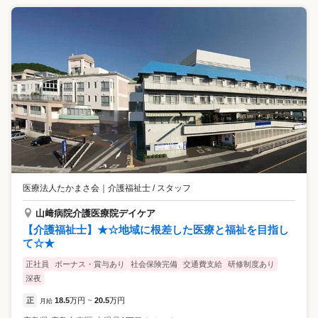
医療法人たかまさ会
｜
介護福祉士 / スタッフ
山﨑病院介護医療院デイケア
【介護福祉士】★☆地域に根差した医療と福祉を目指し
て☆★
正社員
ボーナス・賞与あり
社会保険完備
交通費支給
研修制度あり
深夜
正
18.5
万円
20.5
万円
月給
~