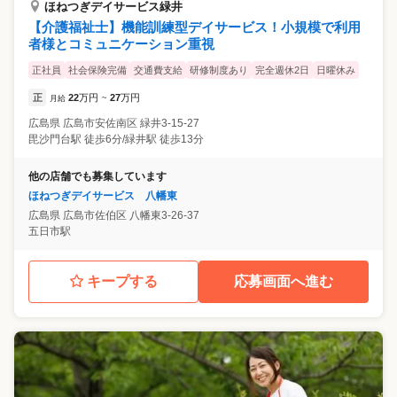
ほねつぎデイサービス緑井
【介護福祉士】機能訓練型デイサービス！小規模で利用
者様とコミュニケーション重視
正社員
社会保険完備
交通費支給
研修制度あり
完全週休2日
日曜休み
正
22
万円
27
万円
月給
~
広島県
広島市安佐南区
緑井3-15-27
毘沙門台駅 徒歩6分/緑井駅 徒歩13分
他の店舗でも募集しています
ほねつぎデイサービス 八幡東
広島県
広島市佐伯区
八幡東3-26-37
五日市駅
キープする
応募画面へ進む