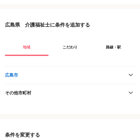
広島県 介護福祉士に条件を追加する
地域
こだわり
路線・駅
広島市
その他市町村
役職・採用対象
JR西日本
雇用形態
井原鉄道
条件を変更する