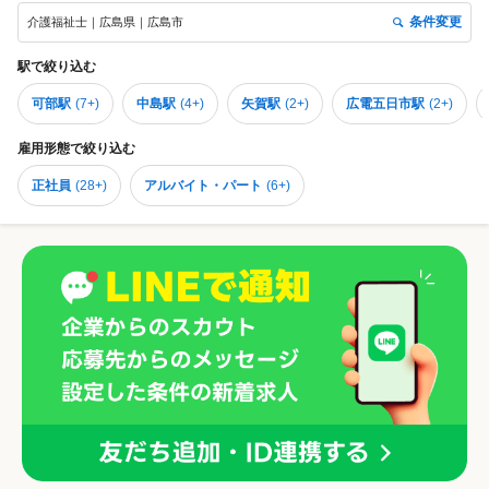
条件変更
介護福祉士｜広島県｜広島市
駅
で絞り込む
可部駅
(
7+
)
中島駅
(
4+
)
矢賀駅
(
2+
)
広電五日市駅
(
2+
)
雇用形態
で絞り込む
正社員
(
28+
)
アルバイト・パート
(
6+
)