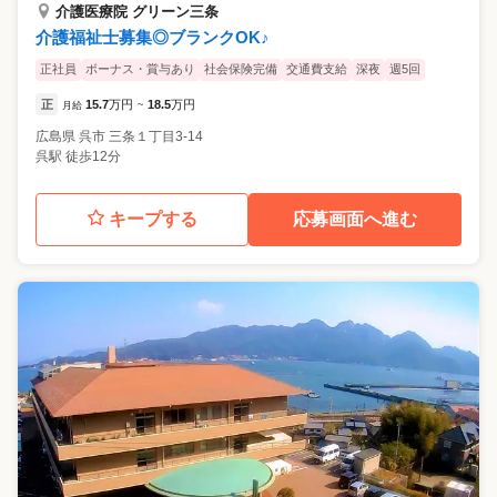
介護医療院 グリーン三条
介護福祉士募集◎ブランクOK♪
正社員
ボーナス・賞与あり
社会保険完備
交通費支給
深夜
週5回
正
15.7
万円
18.5
万円
月給
~
広島県
呉市
三条１丁目3-14
呉駅 徒歩12分
キープする
応募画面へ進む