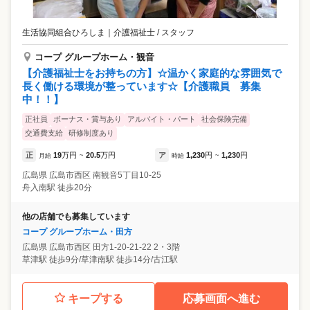
生活協同組合ひろしま
｜
介護福祉士 / スタッフ
コープ グループホーム・観音
【介護福祉士をお持ちの方】☆温かく家庭的な雰囲気で
長く働ける環境が整っています☆【介護職員 募集
中！！】
正社員
ボーナス・賞与あり
アルバイト・パート
社会保険完備
交通費支給
研修制度あり
正
19
万円
20.5
万円
ア
1,230
円
1,230
円
月給
~
時給
~
広島県
広島市西区
南観音5丁目10-25
舟入南駅 徒歩20分
他の店舗でも募集しています
コープ グループホーム・田方
広島県
広島市西区
田方1-20-21-22 2・3階
草津駅 徒歩9分/草津南駅 徒歩14分/古江駅
キープする
応募画面へ進む