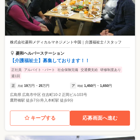
株式会社菱和メディカルマネジメント中国
｜
介護福祉士 / スタッフ
菱和ヘルパーステーション
【介護福祉士】募集しております！！
正社員
アルバイト・パート
社会保険完備
交通費支給
研修制度あり
週1回
正
19
万円
25
万円
ア
1,450
円
1,650
円
月給
~
時給
~
広島県
広島市中区
住吉町10-2 正岡ビル103号
鷹野橋駅 徒歩7分/舟入本町駅 徒歩9分
キープする
応募画面へ進む