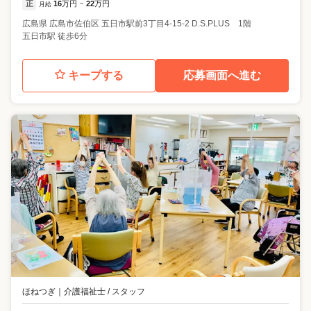
正
16
万円
22
万円
月給
~
広島県
広島市佐伯区
五日市駅前3丁目4-15-2 D.S.PLUS 1階
五日市駅 徒歩6分
キープする
応募画面へ進む
ほねつぎ
｜
介護福祉士 / スタッフ