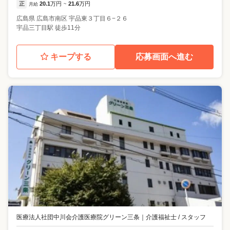
正
20.1
万円
21.6
万円
月給
~
広島県
広島市南区
宇品東３丁目６−２６
宇品三丁目駅 徒歩11分
キープする
応募画面へ進む
医療法人社団中川会介護医療院グリーン三条
｜
介護福祉士 / スタッフ