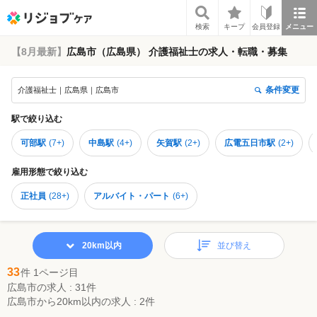
リジョブケア
検索
キープ
会員登録
メニュー
【8月最新】
広島市（広島県） 介護福祉士の求人・転職・募集
条件変更
介護福祉士｜広島県｜広島市
駅
で絞り込む
可部駅
(
7+
)
中島駅
(
4+
)
矢賀駅
(
2+
)
広電五日市駅
(
2+
)
雇用形態
で絞り込む
正社員
(
28+
)
アルバイト・パート
(
6+
)
20km以内
並び替え
33
件 1ページ目
広島市の求人 : 31件
広島市から20km以内の求人 : 2件