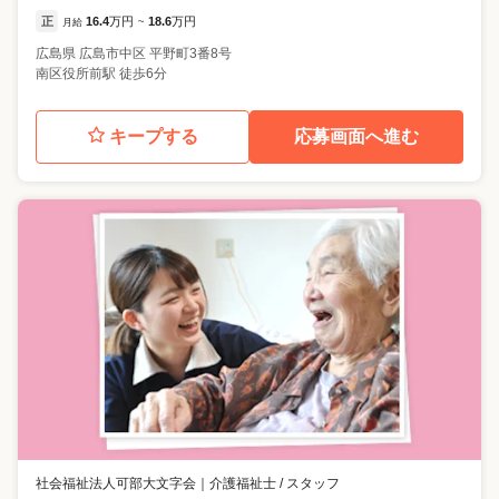
正
16.4
万円
18.6
万円
月給
~
広島県
広島市中区
平野町3番8号
南区役所前駅 徒歩6分
キープする
応募画面へ進む
社会福祉法人可部大文字会
｜
介護福祉士 / スタッフ