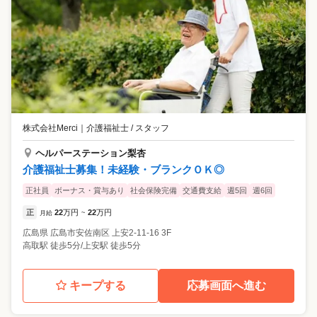
株式会社Merci
｜
介護福祉士 / スタッフ
ヘルパーステーション梨杏
介護福祉士募集！未経験・ブランクＯＫ◎
正社員
ボーナス・賞与あり
社会保険完備
交通費支給
週5回
週6回
正
22
万円
22
万円
月給
~
広島県
広島市安佐南区
上安2-11-16 3F
高取駅 徒歩5分/上安駅 徒歩5分
キープする
応募画面へ進む