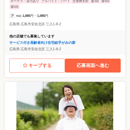
ボーナス・賞与あり
アルバイト・パート
交通費支給
週3回
週4回
週5回
ア
1,085
円
1,085
円
時給
~
広島県
広島市安佐北区
三入1-8-2
他の店舗でも募集しています
サービス付き高齢者向け住宅絵手がみの家
広島県
広島市安佐北区
三入1-8-2
キープする
応募画面へ進む