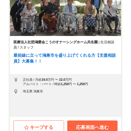
医療法人社団鴻愛会こうのすナーシングホーム共生園
|
生活相談
員 / スタッフ
最前線に立って鴻巣市を盛り上げてくれる方【支援相談
員】大募集！！
正社員
/
月給
19.0
万円
〜
22.0
万円
アルバイト・パート
/
時給
1,250
円
〜
1,250
円
埼玉県 鴻巣市
キープする
応募画面へ進む