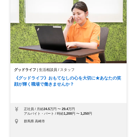
グッドライフ
|
生活相談員 / スタッフ
《グッドライフ》おもてなしの心を大切に★あなたの笑
顔が輝く職場で働きませんか？
正社員
/
月給
24.5
万円
〜
29.4
万円
アルバイト・パート
/
時給
1,200
円
〜
1,250
円
群馬県 高崎市