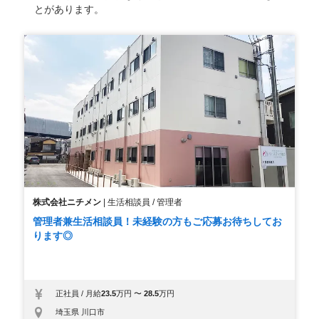
とがあります。
株式会社ニチメン
|
生活相談員 / 管理者
管理者兼生活相談員！未経験の方もご応募お待ちしてお
ります◎
正社員
/
月給
23.5
万円
〜
28.5
万円
埼玉県 川口市