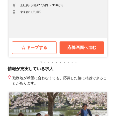
正社員
/
月給
27.0
万円
〜
33.0
万円
東京都 江戸川区
キープする
応募画面へ進む
情報が充実している求人
勤務地が希望に合わなくても、応募した後に相談できるこ
とがあります。