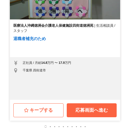
医療法人沖縄徳洲会介護老人保健施設四街道徳洲苑
|
生活相談員 /
スタッフ
退職者補充のため
正社員
/
月給
14.8
万円
〜
17.9
万円
千葉県 四街道市
キープする
応募画面へ進む