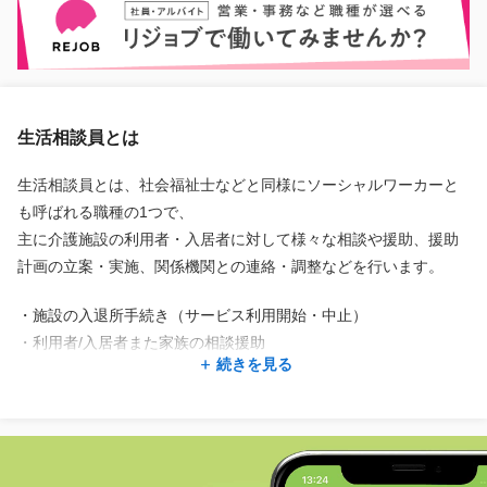
生活相談員とは
生活相談員とは、社会福祉士などと同様にソーシャルワーカーと
も呼ばれる職種の1つで、
主に介護施設の利用者・入居者に対して様々な相談や援助、援助
計画の立案・実施、関係機関との連絡・調整などを行います。
・施設の入退所手続き（サービス利用開始・中止）
・利用者/入居者また家族の相談援助
続きを見る
・ケアマネジャー、地域、他機関との連絡・調整業務
・事業所、施設内における連絡・調整業務
・介護職員、スタッフのサポート
・苦情対応・窓口業務
・環境整備・クレーム対応