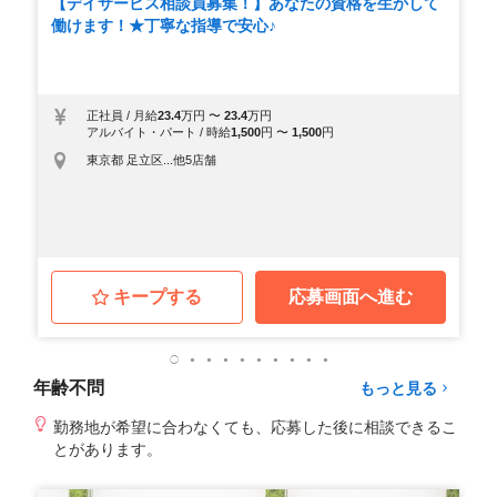
【デイサービス相談員募集！】あなたの資格を生かして
働けます！★丁寧な指導で安心♪
正社員
/
月給
23.4
万円
〜
23.4
万円
アルバイト・パート
/
時給
1,500
円
〜
1,500
円
東京都 足立区...他5店舗
キープする
応募画面へ進む
年齢不問
もっと見る
勤務地が希望に合わなくても、応募した後に相談できるこ
とがあります。