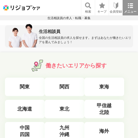
リジョブケア
検索
キープ
会員登録
メニュー
生活相談員の求人・転職・募集
生活相談員
全国の生活相談員の求人を探せます。まずはあなたが働きたいエリ
アを選んでみましょう！
働きたいエリアから探す
関東
関西
東海
甲信越
北海道
東北
北陸
中国
九州
海外
四国
沖縄