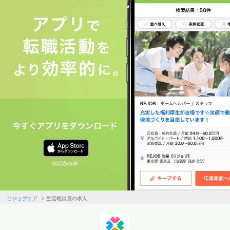
・ケアプラン作成の援助
勤務先は特別養護老人ホーム、ショートステイ、デイサービス
（通所介護）、有料老人ホーム、介護老人保健施設（職種名称は
支援相談員）など多岐にわたり、
ケアマネジャーと連携して業務を行うこともありますが、ケアマ
ネジャーとは違いケアプランの作成をすることはありません。
生活相談員になるためには、主に社会福祉士、精神保健福祉士、
社会福祉主事任用資格のいずれかが必要となりますが、
具体的な要件は各自治体によって異なります。
生活相談員は年齢問わず活躍ができる職種
近年、高齢化社会が進み介護の需要が増えています。介護福祉
士、ケアマネジャーとならんで、生活相談員の需要も高まってい
リジョブケア
生活相談員の求人
ます。
求職者様メニュー
特に東京のような人口が集中している都市部では、介護の仕事の