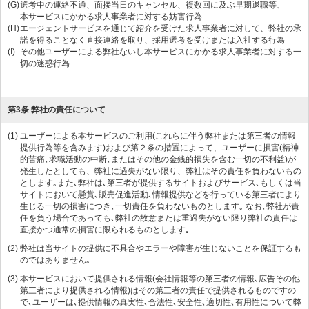
(G)
選考中の連絡不通、面接当日のキャンセル、複数回に及ぶ早期退職等、
本サービスにかかる求人事業者に対する妨害行為
(H)
エージェントサービスを通じて紹介を受けた求人事業者に対して、弊社の承
諾を得ることなく直接連絡を取り、採用選考を受けまたは入社する行為
(I)
その他ユーザーによる弊社ないし本サービスにかかる求人事業者に対する一
切の迷惑行為
第3条 弊社の責任について
(1)
ユーザーによる本サービスのご利用(これらに伴う弊社または第三者の情報
提供行為等を含みます)および第２条の措置によって、ユーザーに損害(精神
的苦痛､求職活動の中断､またはその他の金銭的損失を含む一切の不利益)が
発生したとしても、弊社に過失がない限り、弊社はその責任を負わないもの
とします｡また､弊社は､第三者が提供するサイトおよびサービス､もしくは当
サイトにおいて懸賞､販売促進活動､情報提供などを行っている第三者により
生じる一切の損害につき､一切責任を負わないものとします｡ なお､弊社が責
任を負う場合であっても､弊社の故意または重過失がない限り弊社の責任は
直接かつ通常の損害に限られるものとします｡
(2)
弊社は当サイトの提供に不具合やエラーや障害が生じないことを保証するも
のではありません｡
(3)
本サービスにおいて提供される情報(会社情報等の第三者の情報､広告その他
第三者により提供される情報)はその第三者の責任で提供されるものですの
で､ユーザーは､提供情報の真実性､合法性､安全性､適切性､有用性について弊