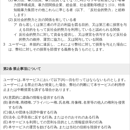
(1)
暴力団、暴力団員、暴力団員でなくなった時から５年を経過しない者暴
力団準構成員、暴力団関係企業、総会屋、社会運動等標ぼうゴロ、特殊
知能暴力集団その他これらに準じる者（以下、「反社会的勢力」と総称
します）
(2)
反社会的勢力と次の関係を有している者
ア
自ら若しくは第三者の不正の利益を図る目的、又は第三者に損害を与
える目的をもって反社会的勢力を利用していると認められる関係
イ
反社会的勢力に対して資金を提供し、又は便宜を供与するなど反社会
的勢力の維持、運営に協力し、又は関与している関係
3
ユーザーは、本規約に違反し、これにより弊社に対して損害を与えた場合に
は、弊社に対しその損害を賠償する義務を負うものとします。
第2条 禁止事項について
ユーザーは､本サービスにおいて以下(A)～(I)を行ってはならないものとします｡
ユーザーによる禁止行為が発覚した場合、弊社の判断にて本サービスの利用停
止または中断措置を講ずる場合があります。
(A)
意図的に虚偽の情報を提供する行為
(B)
著作権､商標権､プライバシー権､氏名権､肖像権､名誉等の他人の権利を侵害
する行為
(C)
個人や団体を誹謗中傷する行為
(D)
法令､公序良俗に反する行為､またはそのおそれのある行為
(E)
本サービスを利用しての営利を目的とした情報提供等の行為
(F)
本サービスの運営を妨げる行為､または当社の信頼を毀損する行為