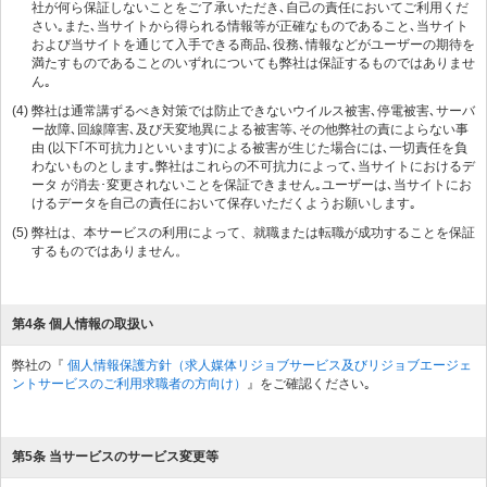
社が何ら保証しないことをご了承いただき､自己の責任においてご利用くだ
さい｡また､当サイトから得られる情報等が正確なものであること､当サイト
および当サイトを通じて入手できる商品､役務､情報などがユーザーの期待を
満たすものであることのいずれについても弊社は保証するものではありませ
ん｡
(4)
弊社は通常講ずるべき対策では防止できないウイルス被害､停電被害､サーバ
ー故障､回線障害､及び天変地異による被害等､その他弊社の責によらない事
由 (以下｢不可抗力｣といいます)による被害が生じた場合には､一切責任を負
わないものとします｡弊社はこれらの不可抗力によって､当サイトにおけるデ
ータ が消去･変更されないことを保証できません｡ユーザーは､当サイトにお
けるデータを自己の責任において保存いただくようお願いします｡
(5)
弊社は、本サービスの利用によって、就職または転職が成功することを保証
するものではありません。
第4条 個人情報の取扱い
弊社の『
個人情報保護方針（求人媒体リジョブサービス及びリジョブエージェ
ントサービスのご利用求職者の方向け）
』をご確認ください｡
第5条 当サービスのサービス変更等