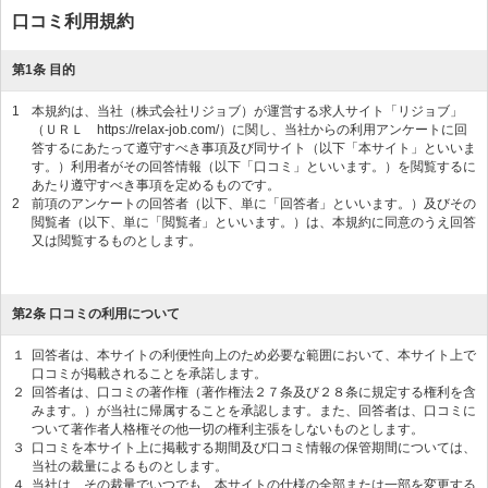
口コミ利用規約
第1条 目的
1
本規約は、当社（株式会社リジョブ）が運営する求人サイト「リジョブ」
（ＵＲＬ https://relax-job.com/）に関し、当社からの利用アンケートに回
答するにあたって遵守すべき事項及び同サイト（以下「本サイト」といいま
す。）利用者がその回答情報（以下「口コミ」といいます。）を閲覧するに
あたり遵守すべき事項を定めるものです。
2
前項のアンケートの回答者（以下、単に「回答者」といいます。）及びその
閲覧者（以下、単に「閲覧者」といいます。）は、本規約に同意のうえ回答
又は閲覧するものとします。
第2条 口コミの利用について
１
回答者は、本サイトの利便性向上のため必要な範囲において、本サイト上で
口コミが掲載されることを承諾します。
２
回答者は、口コミの著作権（著作権法２７条及び２８条に規定する権利を含
みます。）が当社に帰属することを承認します。また、回答者は、口コミに
ついて著作者人格権その他一切の権利主張をしないものとします。
３
口コミを本サイト上に掲載する期間及び口コミ情報の保管期間については、
当社の裁量によるものとします。
４
当社は、その裁量でいつでも、本サイトの仕様の全部または一部を変更する