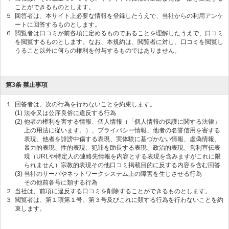
ことができるものとします。
５
回答者は、本サイト上必要な情報を登録したうえで、当社からの利用アンケ
ートに回答するものとします。
６
閲覧者は口コミが前各項に定めるものであることを理解したうえで、口コミ
を閲覧するものとします。なお、本規約は、閲覧者に対し、口コミを閲覧し
うること以外に何らの権利を付与するものではありません。
第3条 禁止事項
１
回答者は、次の行為を行わないことを約束します。
(1)
法令又は公序良俗に違反する行為
(2)
他者の権利を害する情報、個人情報（「個人情報の保護に関する法律」
上の用法に従います。）、プライバシー情報、他者の名誉信用を害する
表現、他者を誹謗中傷する表現、実体験に基づかない情報、虚偽情報、
暴力的表現、性的表現、犯罪を助長する表現、政治的表現、営利宣伝表
現（URLや特定人の連絡先情報を内容とする表現を含みますがこれに限
られません）宗教的表現その他口コミ掲載目的に反する内容を含む回答
(3)
当社のサーバやネットワークシステム上の障害を生じさせる行為
その他前各号に類する行為
２
当社は、前項に違反する口コミを削除することができるものとします。
３
閲覧者は、第１項第１号、第３号及びこれに類する行為を行わないことを約
束します。