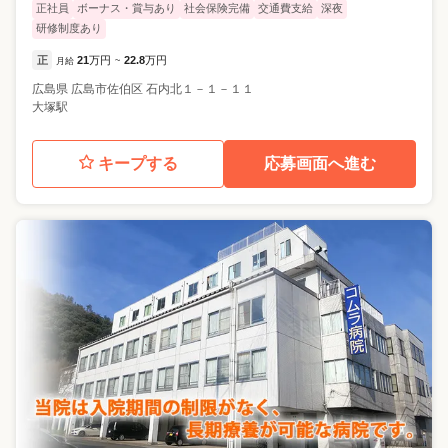
正社員
ボーナス・賞与あり
社会保険完備
交通費支給
深夜
研修制度あり
正
21
万円
22.8
万円
月給
~
広島県
広島市佐伯区
石内北１－１－１１
大塚駅
キープする
応募画面へ進む