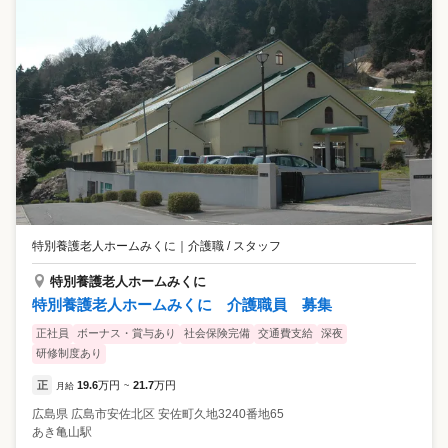
特別養護老人ホームみくに
｜
介護職 / スタッフ
特別養護老人ホームみくに
特別養護老人ホームみくに 介護職員 募集
正社員
ボーナス・賞与あり
社会保険完備
交通費支給
深夜
研修制度あり
正
19.6
万円
21.7
万円
月給
~
広島県
広島市安佐北区
安佐町久地3240番地65
あき亀山駅