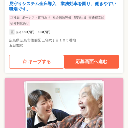
見守りシステム全床導入 業務効率を図り、働きやすい
職場です。
正社員
ボーナス・賞与あり
社会保険完備
契約社員
交通費支給
研修制度あり
正
18.3
万円
19.8
万円
月給
~
広島県
広島市佐伯区
三宅六丁目１０５番地
五日市駅
キープする
応募画面へ進む