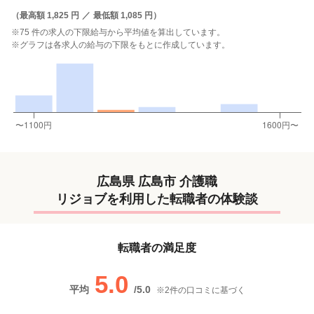
（
最高額 1,825 円
／
最低額 1,085 円
）
※75 件の求人の下限給与から平均値を算出しています。
※グラフは各求人の給与の下限をもとに作成しています。
広島県 広島市 介護職
リジョブを利用した転職者の体験談
転職者の満足度
5.0
平均
/
5.0
※
2
件の口コミに基づく