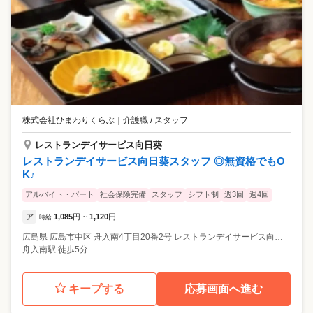
株式会社ひまわりくらぶ
｜
介護職 / スタッフ
レストランデイサービス向日葵
レストランデイサービス向日葵スタッフ ◎無資格でもO
K♪
アルバイト・パート
社会保険完備
スタッフ
シフト制
週3回
週4回
ア
1,085
円
1,120
円
時給
~
広島県
広島市中区
舟入南4丁目20番2号 レストランデイサービス向日葵 2Ｆ
舟入南駅 徒歩5分
キープする
応募画面へ進む