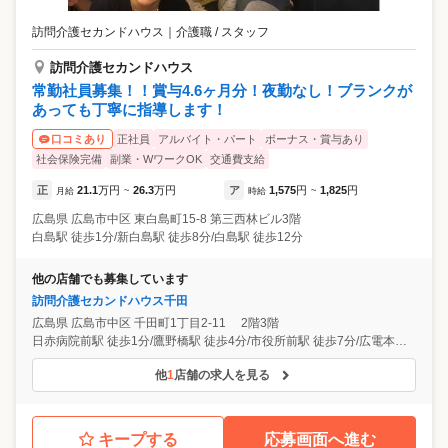
訪問介護セカンドハウス
｜
介護職 / スタッフ
訪問介護セカンドハウス
常勤社員募集！！賞与4.6ヶ月分！夜勤なし！ブランクが
あっても丁寧に指導します！
正社員
アルバイト・パート
ボーナス・賞与あり
口コミあり
社会保険完備
副業・WワークOK
交通費支給
正
21.1
万円
26.3
万円
ア
1,575
円
1,825
円
月給
~
時給
~
広島県
広島市中区
東白島町15-8 第三西林ビル3階
白島駅 徒歩1分/新白島駅 徒歩8分/白島駅 徒歩12分
他の店舗でも募集しています
訪問介護セカンドハウス千田
広島県
広島市中区
千田町1丁目2-11 2階3階
日赤病院前駅 徒歩1分/鷹野橋駅 徒歩4分/市役所前駅 徒歩7分/広電本社前駅 徒歩7分/御幸橋駅 徒歩10分
他
1
店舗の求人を見る
キープする
応募画面へ進む