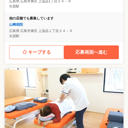
広島県
広島市東区
上温品1丁目２４－９
矢賀駅
他の店舗でも募集しています
山﨑病院
広島県
広島市東区
上温品１丁目２４－９
矢賀駅
キープする
応募画面へ進む