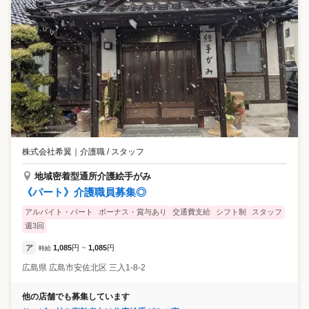
株式会社希翼
｜
介護職 / スタッフ
地域密着型通所介護絵手がみ
《パート》介護職員募集◎
アルバイト・パート
ボーナス・賞与あり
交通費支給
シフト制
スタッフ
週3回
ア
1,085
円
1,085
円
時給
~
広島県
広島市安佐北区
三入1-8-2
他の店舗でも募集しています