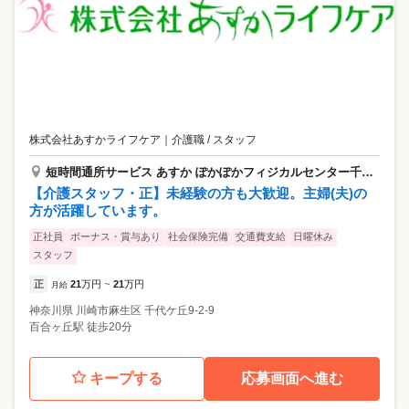
株式会社あすかライフケア
｜
介護職 / スタッフ
短時間通所サービス あすか ぽかぽかフィジカルセンター千代ヶ丘（川崎市）
【介護スタッフ・正】未経験の方も大歓迎。主婦(夫)の
方が活躍しています。
正社員
ボーナス・賞与あり
社会保険完備
交通費支給
日曜休み
スタッフ
正
21
万円
21
万円
月給
~
神奈川県
川崎市麻生区
千代ケ丘9-2-9
百合ヶ丘駅 徒歩20分
キープする
応募画面へ進む