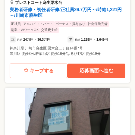
プレストコート麻生栗木台
実務者研修・初任者研修/正社員26.7万円～/時給1,221円
～/川崎市麻生区
正社員
アルバイト・パート
ボーナス・賞与あり
社会保険完備
副業・WワークOK
交通費支給
正
24
万円
36.3
万円
ア
1,225
円
1,649
円
月給
~
時給
~
神奈川県
川崎市麻生区
栗木台二丁目14番7号
黒川駅 徒歩3分/若葉台駅 徒歩16分/はるひ野駅 徒歩19分
キープする
応募画面へ進む