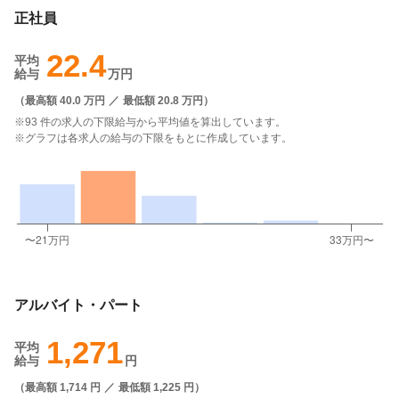
正社員
22.4
平均
給与
万円
（
最高額 40.0 万円
／
最低額 20.8 万円
）
※93 件の求人の下限給与から平均値を算出しています。
※グラフは各求人の給与の下限をもとに作成しています。
アルバイト・パート
1,271
平均
給与
円
（
最高額 1,714 円
／
最低額 1,225 円
）