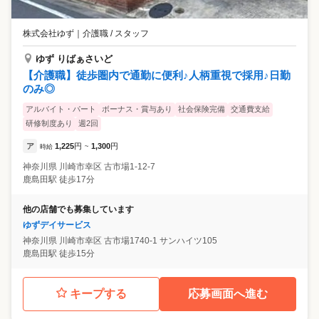
株式会社ゆず
｜
介護職 / スタッフ
ゆず りばぁさいど
【介護職】徒歩圏内で通勤に便利♪人柄重視で採用♪日勤
のみ◎
アルバイト・パート
ボーナス・賞与あり
社会保険完備
交通費支給
研修制度あり
週2回
ア
1,225
円
1,300
円
時給
~
神奈川県
川崎市幸区
古市場1-12-7
鹿島田駅 徒歩17分
他の店舗でも募集しています
ゆずデイサービス
神奈川県
川崎市幸区
古市場1740-1 サンハイツ105
鹿島田駅 徒歩15分
キープする
応募画面へ進む