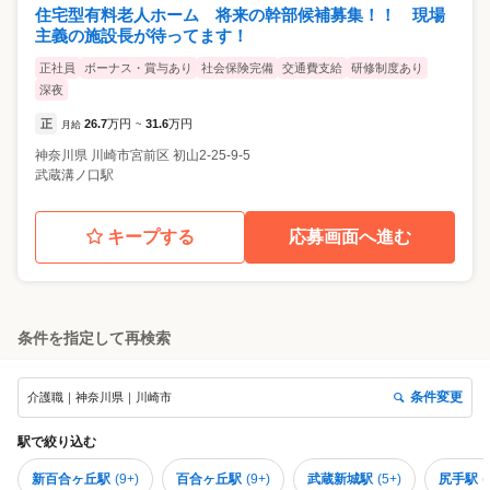
住宅型有料老人ホーム 将来の幹部候補募集！！ 現場
主義の施設長が待ってます！
正社員
ボーナス・賞与あり
社会保険完備
交通費支給
研修制度あり
深夜
正
26.7
万円
31.6
万円
月給
~
神奈川県
川崎市宮前区
初山2-25-9-5
武蔵溝ノ口駅
キープする
応募画面へ進む
条件を指定して再検索
条件変更
介護職｜神奈川県｜川崎市
駅
で絞り込む
新百合ヶ丘駅
(
9+
)
百合ヶ丘駅
(
9+
)
武蔵新城駅
(
5+
)
尻手駅
(