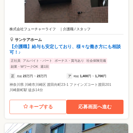
株式会社フューチャーライフ
｜
介護職 / スタッフ
サンケアホーム
【介護職】給与も安定しており、様々な働き方にも相談
可！♪
正社員
アルバイト・パート
ボーナス・賞与あり
社会保険完備
副業・WワークOK
週1回
正
23
万円
23
万円
ア
1,400
円
1,700
円
月給
~
時給
~
神奈川県
川崎市川崎区
渡田向町23-1 ファインズコート渡田201
川崎新町駅 徒歩14分
キープする
応募画面へ進む