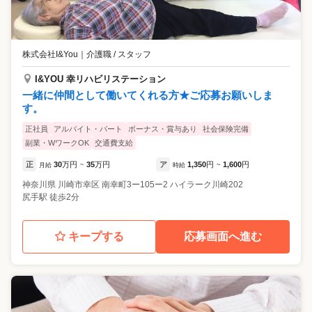
株式会社I&You
｜
介護職 / スタッフ
I&YOU 幸リハビリステーション
一緒に仲間として働いてくれる方★ご応募お願いしま
す。
正社員
アルバイト・パート
ボーナス・賞与あり
社会保険完備
副業・WワークOK
交通費支給
正
30
万円
35
万円
ア
1,350
円
1,600
円
月給
~
時給
~
神奈川県
川崎市幸区
南幸町3ー105ー2 ハイラーク川崎202
尻手駅 徒歩2分
キープする
応募画面へ進む