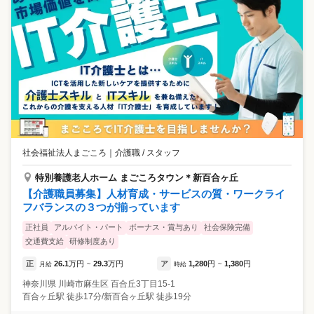
社会福祉法人まごころ
｜
介護職 / スタッフ
特別養護老人ホーム まごころタウン＊新百合ヶ丘
【介護職員募集】人材育成・サービスの質・ワークライ
フバランスの３つが揃っています
正社員
アルバイト・パート
ボーナス・賞与あり
社会保険完備
交通費支給
研修制度あり
正
26.1
万円
29.3
万円
ア
1,280
円
1,380
円
月給
~
時給
~
神奈川県
川崎市麻生区
百合丘3丁目15-1
百合ヶ丘駅 徒歩17分/新百合ヶ丘駅 徒歩19分