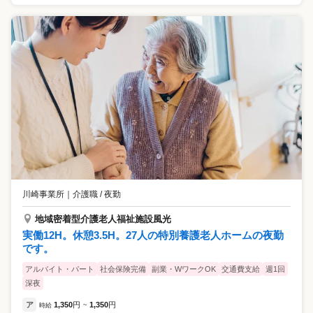
川崎事業所
｜
介護職 / 夜勤
地域密着型介護老人福祉施設風光
実働12H。休憩3.5H。27人の特別養護老人ホームの夜勤
です。
アルバイト・パート
社会保険完備
副業・WワークOK
交通費支給
週1回
深夜
ア
1,350
円
1,350
円
時給
~