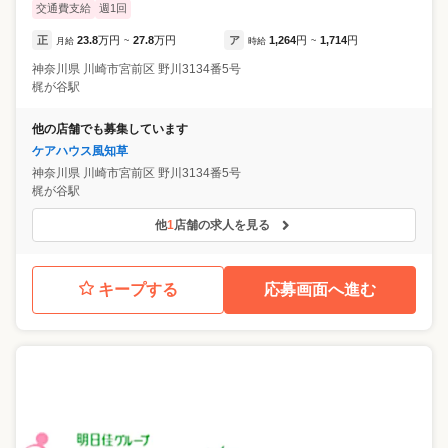
交通費支給
週1回
正
23.8
万円
27.8
万円
ア
1,264
円
1,714
円
月給
~
時給
~
神奈川県
川崎市宮前区
野川3134番5号
梶が谷駅
他の店舗でも募集しています
ケアハウス風知草
神奈川県
川崎市宮前区
野川3134番5号
梶が谷駅
他
1
店舗の求人を見る
キープする
応募画面へ進む