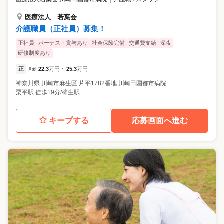
医療法人 若葉会
介護職員（正社員）募集！
正社員
ボーナス・賞与あり
社会保険完備
交通費支給
深夜
研修制度あり
正
22.3
万円
25.3
万円
月給
~
神奈川県
川崎市麻生区
片平1782番地 川崎田園都市病院
栗平駅 徒歩19分/柿生駅
キープする
応募画面へ進む