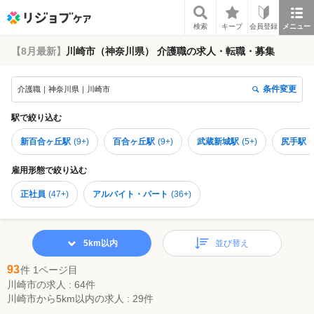
リジョブケア
検索
キープ
会員登録
メニュー
【8月最新】
川崎市（神奈川県） 介護職の求人・転職・募集
条件変更
介護職｜神奈川県｜川崎市
駅
で絞り込む
新百合ヶ丘駅
(
9+
)
百合ヶ丘駅
(
9+
)
武蔵新城駅
(
5+
)
尻手駅
(
雇用形態
で絞り込む
正社員
(
47+
)
アルバイト・パート
(
36+
)
5km以内
並び替え
93
件 1ページ目
川崎市の求人 : 64件
川崎市から5km以内の求人 : 29件