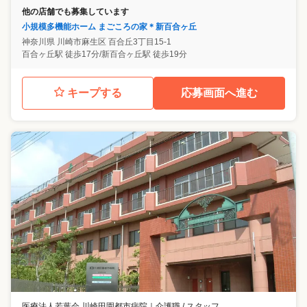
他の店舗でも募集しています
小規模多機能ホーム まごころの家＊新百合ヶ丘
神奈川県
川崎市麻生区
百合丘3丁目15-1
百合ヶ丘駅 徒歩17分/新百合ヶ丘駅 徒歩19分
キープする
応募画面へ進む
医療法人若葉会 川崎田園都市病院
｜
介護職 / スタッフ