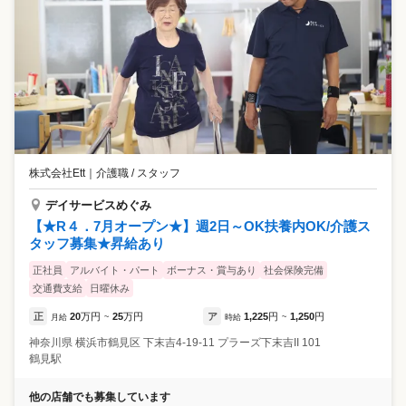
株式会社Ett
｜
介護職 / スタッフ
デイサービスめぐみ
【★R４．7月オープン★】週2日～OK扶養内OK/介護ス
タッフ募集★昇給あり
正社員
アルバイト・パート
ボーナス・賞与あり
社会保険完備
交通費支給
日曜休み
正
20
万円
25
万円
ア
1,225
円
1,250
円
月給
~
時給
~
神奈川県
横浜市鶴見区
下末吉4-19-11 プラーズ下末吉II 101
鶴見駅
他の店舗でも募集しています