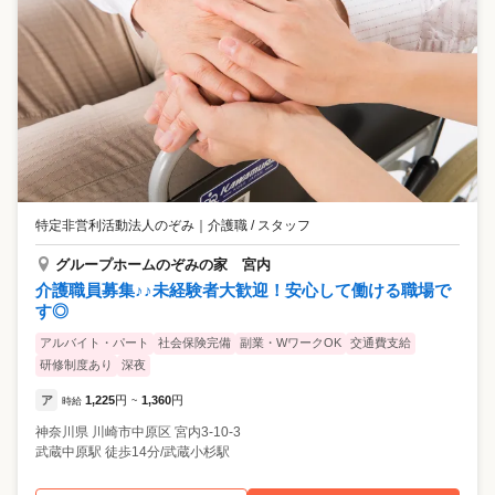
特定非営利活動法人のぞみ
｜
介護職 / スタッフ
グループホームのぞみの家 宮内
介護職員募集♪♪未経験者大歓迎！安心して働ける職場で
す◎
アルバイト・パート
社会保険完備
副業・WワークOK
交通費支給
研修制度あり
深夜
ア
1,225
円
1,360
円
時給
~
神奈川県
川崎市中原区
宮内3-10-3
武蔵中原駅 徒歩14分/武蔵小杉駅