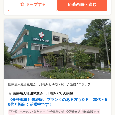
キープする
応募画面へ進む
医療法人社団晃進会 川崎みどりの病院
｜
介護職 / スタッフ
医療法人社団晃進会 川崎みどりの病院
《介護職員》未経験、ブランクのある方もＯＫ！20代～5
0代と幅広く活躍中です！
正社員
ボーナス・賞与あり
社会保険完備
交通費支給
研修制度あり