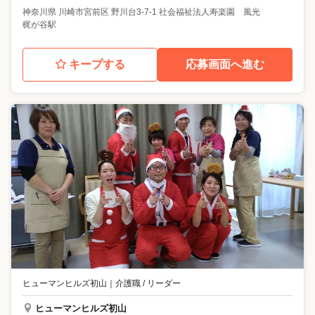
神奈川県
川崎市宮前区
野川台3-7-1 社会福祉法人寿楽園 風光
梶が谷駅
キープする
応募画面へ進む
ヒューマンヒルズ初山
｜
介護職 / リーダー
ヒューマンヒルズ初山