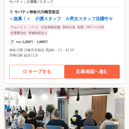
サバティ
｜
介護職 / スタッフ
サバティ神奈川川崎宮前店
＜急募！＞ 介護スタッフ ☆男女スタッフ活躍中☆
アルバイト・パート
社会保険完備
契約社員
副業・WワークOK
交通費支給
研修制度あり
ア
1,225
円
1,500
円
時給
~
神奈川県
川崎市宮前区
馬絹6－17－43 1F
宮崎台駅 徒歩11分
キープする
応募画面へ進む