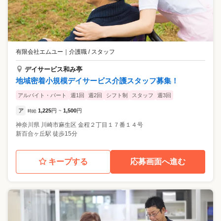
有限会社エムユー
｜
介護職 / スタッフ
デイサービス和み亭
地域密着小規模デイサービス介護スタッフ募集！
アルバイト・パート
週1回
週2回
シフト制
スタッフ
週3回
ア
1,225
円
1,500
円
時給
~
神奈川県
川崎市麻生区
金程２丁目１７番１４号
新百合ヶ丘駅 徒歩15分
キープする
応募画面へ進む