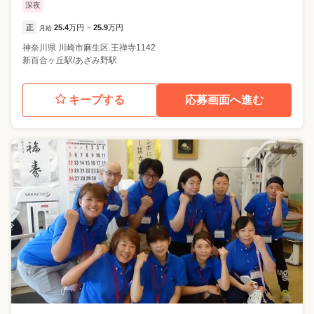
深夜
正
25.4
万円
25.9
万円
月給
~
神奈川県
川崎市麻生区
王禅寺1142
新百合ヶ丘駅/あざみ野駅
キープする
応募画面へ進む