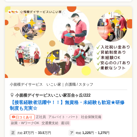
小規模デイサービス いこい家
｜
介護職 / スタッフ
小規模デイサービスいこい家百合ヶ丘/222
【接客経験者活躍中！！】無資格・未経験も歓迎★研修
制度も充実☆
正社員
アルバイト・パート
社会保険完備
口コミあり
副業・WワークOK
交通費支給
週1回
正
27
万円
33.5
万円
ア
1,225
円
1,275
円
月給
~
時給
~