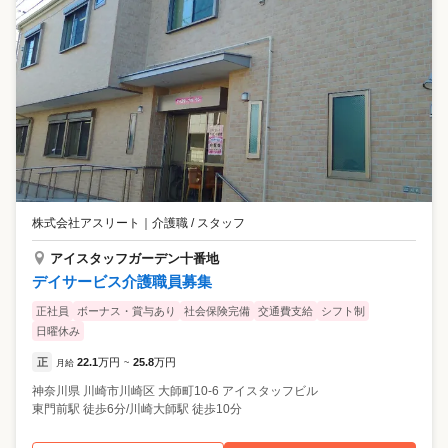
株式会社アスリート
｜
介護職 / スタッフ
アイスタッフガーデン十番地
デイサービス介護職員募集
正社員
ボーナス・賞与あり
社会保険完備
交通費支給
シフト制
日曜休み
正
22.1
万円
25.8
万円
月給
~
神奈川県
川崎市川崎区
大師町10-6 アイスタッフビル
東門前駅 徒歩6分/川崎大師駅 徒歩10分