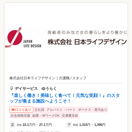
株式会社日本ライフデザイン
｜
介護職 / スタッフ
デイサービス ゆうらく
『楽しく働き！美味しく食べて！元気な笑顔！』のスタ
ッフが集まる施設へようこそ！
正社員
アルバイト・パート
ボーナス・賞与あり
口コミあり
社会保険完備
副業・WワークOK
交通費支給
正
22.1
万円
27.1
万円
ア
1,315
円
1,395
円
月給
~
時給
~