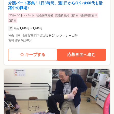
介護パート募集！1日3時間、週1日からOK♪★60代も活
躍中の職場♪
アルバイト・パート
社会保険完備
交通費支給
週1回
研修制度あり
週2回
ア
1,260
円
1,400
円
時給
~
神奈川県
川崎市宮前区
馬絹1-9-24 レフィナー１階
宮崎台駅 徒歩8分
キープする
応募画面へ進む