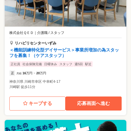
株式会社ＱＥＤ
｜
介護職 / スタッフ
リハビリセンターいずみ
＜機能訓練特化型デイサービス＞事業所増加の為スタッ
フを募集！（ケアスタッフ）
正社員
社会保険完備
日曜休み
スタッフ
週5回
駅近
正
16
万円
20
万円
月給
~
神奈川県
川崎市幸区
中幸町4-17
川崎駅 徒歩11分
キープする
応募画面へ進む