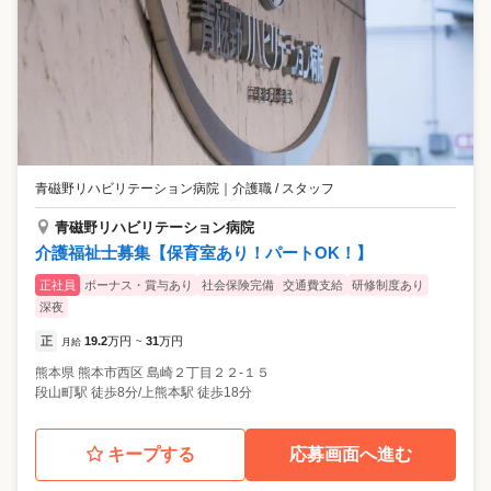
青磁野リハビリテーション病院
｜
介護職 / スタッフ
青磁野リハビリテーション病院
介護福祉士募集【保育室あり！パートOK！】
正社員
ボーナス・賞与あり
社会保険完備
交通費支給
研修制度あり
深夜
正
19.2
万円
31
万円
月給
~
熊本県
熊本市西区
島崎２丁目２２-１５
段山町駅 徒歩8分/上熊本駅 徒歩18分
キープする
応募画面へ進む