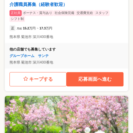
介護職員募集（経験者歓迎）
正社員
ボーナス・賞与あり
社会保険完備
交通費支給
スタッフ
シフト制
正
15.2
万円
17.3
万円
月給
~
熊本県
菊池市
深川400番地
他の店舗でも募集しています
グループホーム サンテ
熊本県
菊池市
深川400番地
キープする
応募画面へ進む