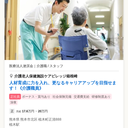
医療法人滄溟会
｜
介護職 / スタッフ
介護老人保健施設ケアビレッジ箱根崎
人材育成に力を入れ、更なるキャリアアップを目指せま
す！《介護職員》
正社員
ボーナス・賞与あり
社会保険完備
交通費支給
研修制度あり
深夜
正
17.6
万円
20
万円
月給
~
熊本県
熊本市北区
植木町正清888
植木駅