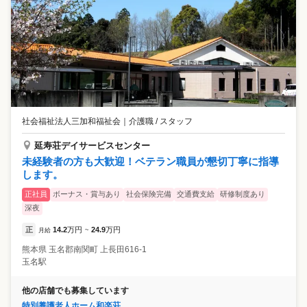
社会福祉法人三加和福祉会
｜
介護職 / スタッフ
延寿荘デイサービスセンター
未経験者の方も大歓迎！ベテラン職員が懇切丁寧に指導
します。
正社員
ボーナス・賞与あり
社会保険完備
交通費支給
研修制度あり
深夜
正
14.2
万円
24.9
万円
月給
~
熊本県
玉名郡南関町
上長田616-1
玉名駅
他の店舗でも募集しています
特別養護老人ホーム和楽荘