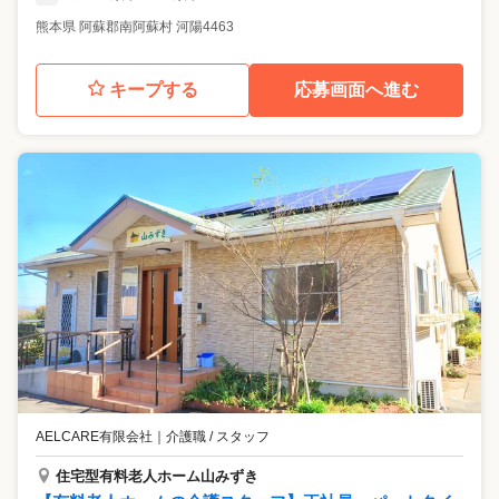
熊本県
阿蘇郡南阿蘇村
河陽4463
キープする
応募画面へ進む
AELCARE有限会社
｜
介護職 / スタッフ
住宅型有料老人ホーム山みずき