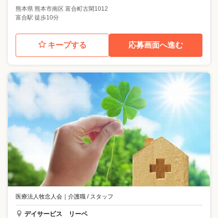
熊本県
熊本市南区
富合町古閑1012
富合駅 徒歩10分
キープする
応募画面へ進む
医療法人牧念人会
｜
介護職 / スタッフ
デイサービス リーベ