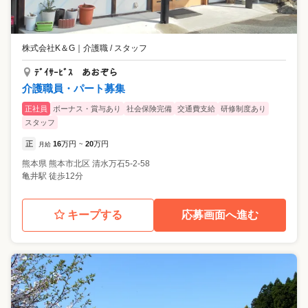
株式会社K＆G
｜
介護職 / スタッフ
ﾃﾞｲｻｰﾋﾞｽ あおぞら
介護職員・パート募集
正社員
ボーナス・賞与あり
社会保険完備
交通費支給
研修制度あり
スタッフ
正
16
万円
20
万円
月給
~
熊本県
熊本市北区
清水万石5-2-58
亀井駅 徒歩12分
キープする
応募画面へ進む