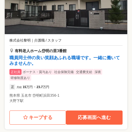
株式会社黎明
｜
介護職 / スタッフ
有料老人ホーム岱明の里3番館
職員同士仲の良い笑顔あふれる職場です。一緒に働いて
みませんか。
正社員
ボーナス・賞与あり
社会保険完備
交通費支給
深夜
研修制度あり
正
15
万円
23.7
万円
月給
~
熊本県
玉名市
岱明町浜田356-1
大野下駅
キープする
応募画面へ進む