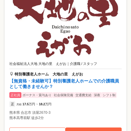
社会福祉法人大地 大地の里 えがお
｜
介護職 / スタッフ
特別養護老人ホーム 大地の里 えがお
【無資格・未経験可】特別養護老人ホームでの介護職員
として働きませんか？
正社員
ボーナス・賞与あり
社会保険完備
交通費支給
深夜
シフト制
正
17.5
万円
18.2
万円
月給
~
熊本県
合志市
須屋2670-3
熊本高専前駅 徒歩2分