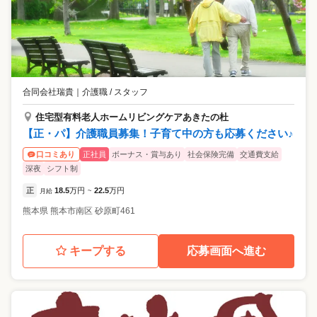
合同会社瑞貴
｜
介護職 / スタッフ
住宅型有料老人ホームリビングケアあきたの杜
【正・パ】介護職員募集！子育て中の方も応募ください♪
正社員
ボーナス・賞与あり
社会保険完備
交通費支給
口コミあり
深夜
シフト制
正
18.5
万円
22.5
万円
月給
~
熊本県
熊本市南区
砂原町461
キープする
応募画面へ進む