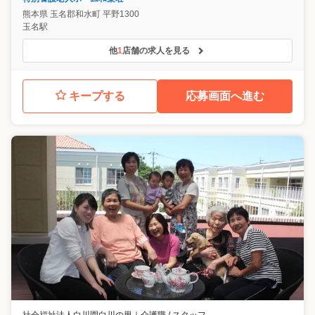
熊本県
玉名郡和水町
平野1300
玉名駅
他
1
店舗の求人を見る
キープする
応募画面へ進む
社会福祉法人白川園白川の里
｜
介護職 / スタッフ