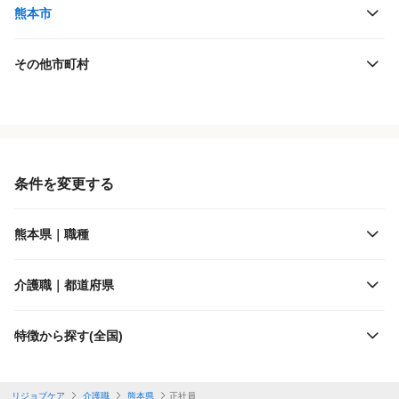
熊本市
その他市町村
役職・採用対象
JR九州
雇用形態
熊本電気鉄道
条件を変更する
施設形態
南阿蘇鉄道
熊本県｜職種
出勤日数
くま川鉄道
介護職｜都道府県
休日
肥薩おれんじ鉄道
特徴から探す(全国)
勤務体制
熊本市交通局
リジョブケア
介護職
熊本県
正社員