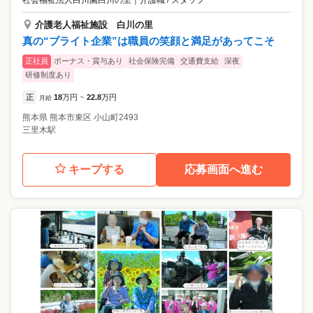
介護老人福祉施設 白川の里
真の“ブライト企業”は職員の笑顔と満足があってこそ
正社員
ボーナス・賞与あり
社会保険完備
交通費支給
深夜
研修制度あり
正
18
万円
22.8
万円
月給
~
熊本県
熊本市東区
小山町2493
三里木駅
キープする
応募画面へ進む