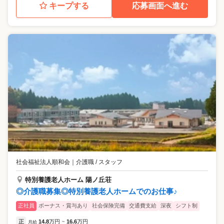
キープする
応募画面へ進む
社会福祉法人順和会
｜
介護職 / スタッフ
特別養護老人ホーム 陽ノ丘荘
◎介護職募集◎特別養護老人ホームでのお仕事♪
正社員
ボーナス・賞与あり
社会保険完備
交通費支給
深夜
シフト制
正
14.8
万円
16.6
万円
月給
~