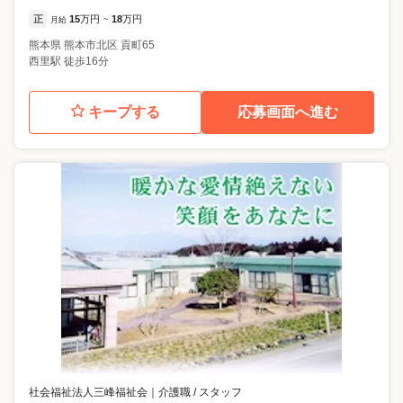
正
15
万円
18
万円
月給
~
熊本県
熊本市北区
貢町65
西里駅 徒歩16分
キープする
応募画面へ進む
社会福祉法人三峰福祉会
｜
介護職 / スタッフ