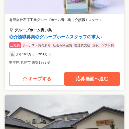
有限会社石原工業グループホーム青い鳥
｜
介護職 / スタッフ
グループホーム青い鳥
◎介護職募集◎グループホームスタッフの求人♪
正社員
ボーナス・賞与あり
社会保険完備
交通費支給
深夜
シフト制
正
16.3
万円
22.4
万円
月給
~
熊本県
荒尾市
川登1772-8
キープする
応募画面へ進む