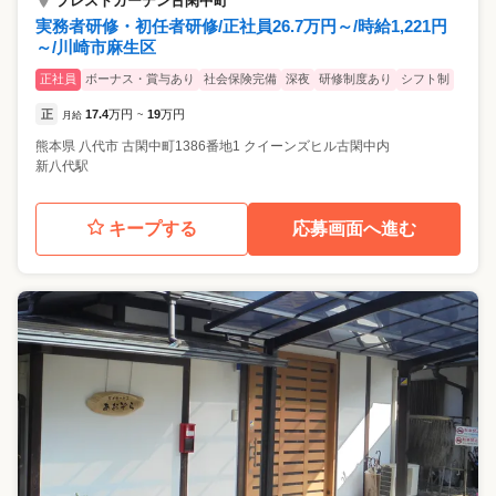
プレストガーデン古閑中町
実務者研修・初任者研修/正社員26.7万円～/時給1,221円
～/川崎市麻生区
正社員
ボーナス・賞与あり
社会保険完備
深夜
研修制度あり
シフト制
正
17.4
万円
19
万円
月給
~
熊本県
八代市
古閑中町1386番地1 クイーンズヒル古閑中内
新八代駅
キープする
応募画面へ進む