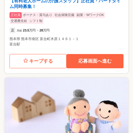
【有料老人ホームの介護スタッフ】正社員・パートタイ
ム同時募集！
正社員
ボーナス・賞与あり
社会保険完備
副業・WワークOK
交通費支給
シフト制
正
23.5
万円
28
万円
月給
~
熊本県
熊本市南区
富合町木原１４６１－１
富合駅
キープする
応募画面へ進む