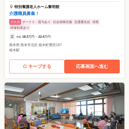
特別養護老人ホーム黎明館
介護職員募集！
正社員
ボーナス・賞与あり
社会保険完備
交通費支給
深夜
研修制度あり
正
18.3
万円
22.4
万円
月給
~
熊本県
熊本市北区
植木町豊田187
植木駅
キープする
応募画面へ進む