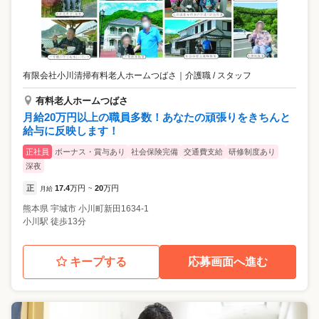
有限会社小川清掃有料老人ホームつばさ
｜
介護職 / スタッフ
有料老人ホームつばさ
月給20万円以上の職員多数！あなたの頑張りをきちんと
給与に反映します！
正社員
ボーナス・賞与あり
社会保険完備
交通費支給
研修制度あり
深夜
正
17.4
万円
20
万円
月給
~
熊本県
宇城市
小川町新田1634-1
小川駅 徒歩13分
キープする
応募画面へ進む