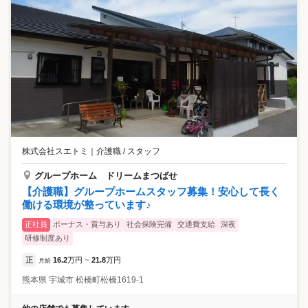
株式会社スエトミ
｜
介護職 / スタッフ
グループホーム ドリームまつばせ
【介護職】グループホームスタッフ募集！安心して長く
働ける環境が整っています♪
正社員
ボーナス・賞与あり
社会保険完備
交通費支給
深夜
研修制度あり
正
16.2
万円
21.8
万円
月給
~
熊本県
宇城市
松橋町松橋1619-1