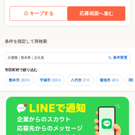
キープする
応募画面へ進む
条件を指定して再検索
条件変更
介護職｜熊本県｜正社員
市区町村
で絞り込む
熊本市
(
33+
)
宇城市
(
10+
)
八代市
(
7+
)
菊池市
(
4+
)
阿