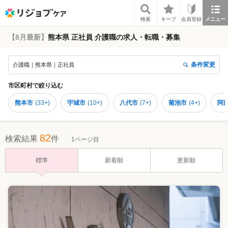
リジョブケア
検索
キープ
会員登録
メニュー
【8月最新】
熊本県 正社員 介護職の求人・転職・募集
条件変更
介護職｜熊本県｜正社員
市区町村
で絞り込む
熊本市
(
33+
)
宇城市
(
10+
)
八代市
(
7+
)
菊池市
(
4+
)
阿
82
検索結果
件
1ページ目
標準
新着順
更新順