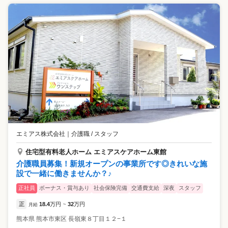
エミアス株式会社
｜
介護職 / スタッフ
住宅型有料老人ホーム エミアスケアホーム東館
介護職員募集！新規オープンの事業所です◎きれいな施
設で一緒に働きませんか？♪
正社員
ボーナス・賞与あり
社会保険完備
交通費支給
深夜
スタッフ
正
18.4
万円
32
万円
月給
~
熊本県
熊本市東区
長嶺東８丁目１２−１