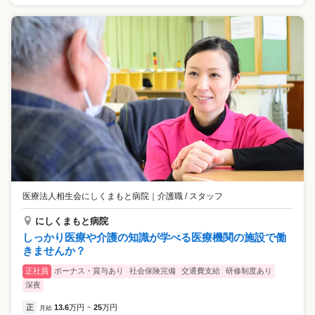
医療法人相生会にしくまもと病院
｜
介護職 / スタッフ
にしくまもと病院
しっかり医療や介護の知識が学べる医療機関の施設で働
きませんか？
正社員
ボーナス・賞与あり
社会保険完備
交通費支給
研修制度あり
深夜
正
13.6
万円
25
万円
月給
~