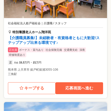
社会福祉法人姫戸福祉会
｜
介護職 / スタッフ
特別養護老人ホーム翔洋苑
【介護職員募集!】未経験者・有資格者ともに大歓迎!ス
テップアップ出来る環境です♪
正社員
ボーナス・賞与あり
社会保険完備
交通費支給
深夜
研修制度あり
正
15.3
万円
21
万円
月給
~
熊本県
上天草市
姫戸町姫浦3055-106
三角駅
キープする
応募画面へ進む