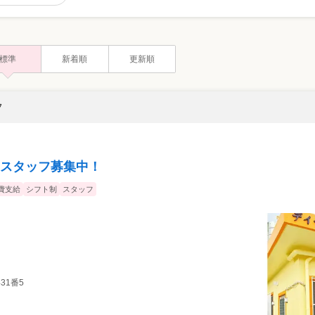
標準
新着順
更新順
フ
スタッフ募集中！
費支給
シフト制
スタッフ
431番5