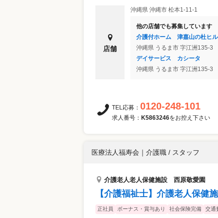
沖縄県
沖縄市
松本1-11-1
他の店舗でも募集しています
介護付ホーム 津嘉山の杜ヒル
沖縄県
うるま市
字江洲135-3
店舗
デイサービス カシータ
沖縄県
うるま市
字江洲135-3
0120-248-101
TEL応募：
求人番号：
K5863246
をお控え下さい
医療法人福寿会
｜
介護職 / スタッフ
介護老人老人保健施設 西原敬愛園
【介護福祉士】介護老人保健施
正社員
ボーナス・賞与あり
社会保険完備
交通