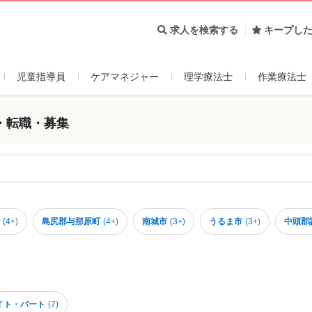
求人を検索する
キープし
児童指導員
ケアマネジャー
理学療法士
作業療法士
・転職・募集
(
4+
)
島尻郡与那原町
(
4+
)
南城市
(
3+
)
うるま市
(
3+
)
中頭郡
イト・パート
(
7
)