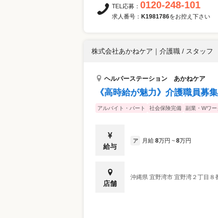
0120-248-101
TEL応募：
求人番号：
K1981786
をお控え下さい
株式会社あかねケア
｜
介護職 / スタッフ
ヘルパーステーション あかねケア
《高時給が魅力》介護職員募集
アルバイト・パート
社会保険完備
副業・Wワー
月給
8
万円
8
万円
ア
~
給与
沖縄県
宜野湾市
宜野湾２丁目８
店舗