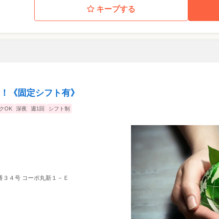
キープする
！《固定シフト有》
クOK
深夜
週1回
シフト制
番３４号 コーポ丸新１－Ｅ