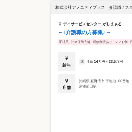
株式会社アメニティプラス
｜
介護職 / ス
デイサービスセンター がじまぁる
～♪介護職の方募集♪～
正社員
社会保険完備
研修制度あり
シフト制
月給
14
万円
23.5
万円
正
~
給与
沖縄県
宜野湾市
宇地泊100番地
浦添前田駅
店舗