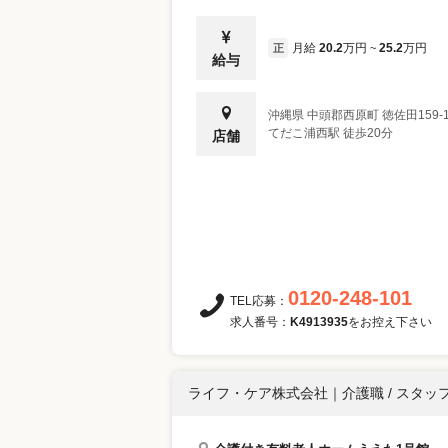
月給
20.2
万円
25.2
万円
正
~
給与
沖縄県
中頭郡西原町
徳佐田159-
てだこ浦西駅 徒歩20分
店舗
0120-248-101
TEL応募：
求人番号：
K4913935
をお控え下さい
ライフ・ケア株式会社
｜
介護職 / スタッ