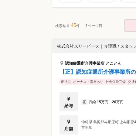
45
検索結果
件
1ページ目
株式会社スリーピース
｜
介護職 / スタッ
認知症通所介護事業所 とことん
【正】認知症通所介護事業所の
正社員
ボーナス・賞与あり
社会保険完備
交通
月給
15
万円
20
万円
正
~
給与
沖縄県
島尻郡与那原町
上与那原
首里駅
店舗