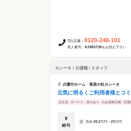
0120-248-101
TEL応募：
求人番号：
K2965739
をお控え下さい
カシータ
｜
介護職 / スタッフ
介護付ホーム 美里の杜カシータ
元気に明るくご利用者様とコミ
正社員
ボーナス・賞与あり
社会保険完備
交通
月給
20.2
万円
23
万円
正
~
給与