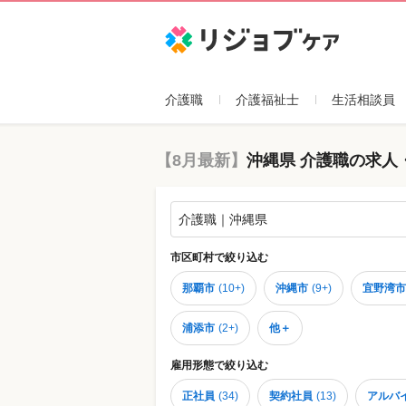
リジョブケア
介護職
介護福祉士
生活相談員
【8月最新】
沖縄県 介護職の求人
介護職｜沖縄県
市区町村
で絞り込む
那覇市
(
10+
)
沖縄市
(
9+
)
宜野湾市
浦添市
(
2+
)
他＋
雇用形態
で絞り込む
正社員
(
34
)
契約社員
(
13
)
アルバ