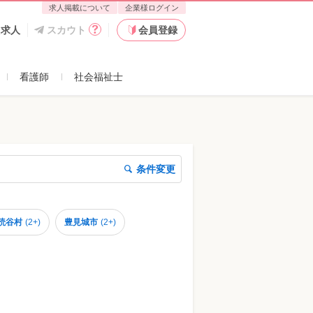
求人掲載について
企業様ログイン
た求人
スカウト
会員登録
看護師
社会福祉士
条件変更
読谷村
(
2+
)
豊見城市
(
2+
)