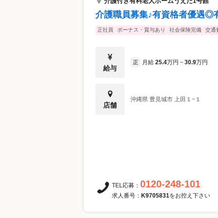
介護付き有料老人ホームうえた1号館
介護職員募集♪有資格者優遇◎
正社員
ボーナス・賞与あり
社会保険完備
交通
月給
25.4
万円
30.9
万円
正
~
給与
沖縄県
豊見城市
上田１−１
店舗
0120-248-101
TEL応募：
求人番号：
K9705831
をお控え下さい