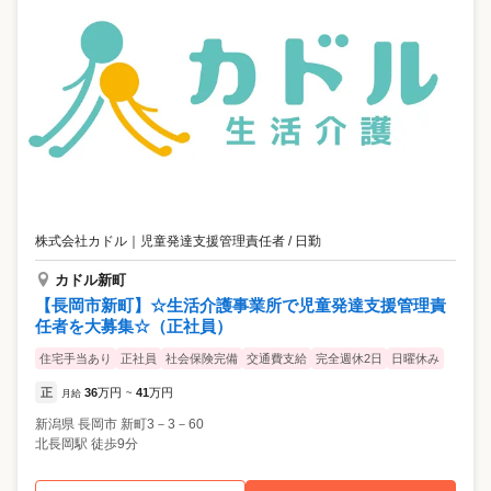
株式会社カドル
｜
児童発達支援管理責任者 / 日勤
カドル新町
【長岡市新町】☆生活介護事業所で児童発達支援管理責
任者を大募集☆（正社員）
住宅手当あり
正社員
社会保険完備
交通費支給
完全週休2日
日曜休み
正
36
万円
41
万円
月給
~
新潟県
長岡市
新町3－3－60
北長岡駅 徒歩9分