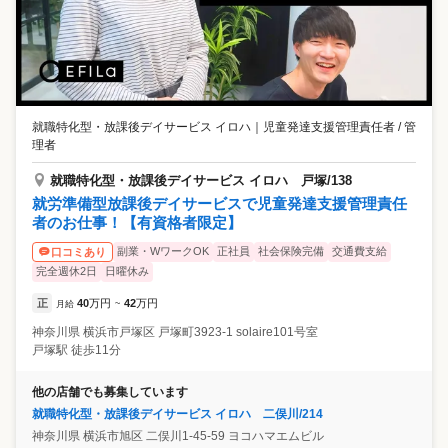
就職特化型・放課後デイサービス イロハ
｜
児童発達支援管理責任者 / 管
理者
就職特化型・放課後デイサービス イロハ 戸塚/138
就労準備型放課後デイサービスで児童発達支援管理責任
者のお仕事！【有資格者限定】
副業・WワークOK
正社員
社会保険完備
交通費支給
口コミあり
完全週休2日
日曜休み
正
40
万円
42
万円
月給
~
神奈川県
横浜市戸塚区
戸塚町3923-1 solaire101号室
戸塚駅 徒歩11分
他の店舗でも募集しています
就職特化型・放課後デイサービス イロハ 二俣川/214
神奈川県
横浜市旭区
二俣川1-45-59 ヨコハマエムビル