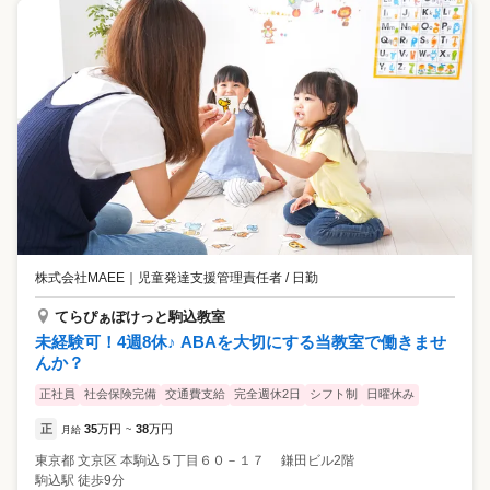
株式会社MAEE
｜
児童発達支援管理責任者 / 日勤
てらぴぁぽけっと駒込教室
未経験可！4週8休♪ ABAを大切にする当教室で働きませ
んか？
正社員
社会保険完備
交通費支給
完全週休2日
シフト制
日曜休み
正
35
万円
38
万円
月給
~
東京都
文京区
本駒込５丁目６０－１７ 鎌田ビル2階
駒込駅 徒歩9分