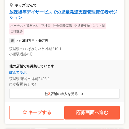
キッズぽんて
放課後等デイサービスでの児童発達支援管理責任者ポジ
ション
ボーナス・賞与あり
正社員
社会保険完備
交通費支給
シフト制
日曜休み
正
25.5
万円
40
万円
月給
~
茨城県
つくばみらい市
小絹210-1
小絹駅 徒歩8分
他の店舗でも募集しています
ぽんてラボ
茨城県
守谷市
本町3498-1
南守谷駅 徒歩8分
他
2
店舗の求人を見る
キープする
応募画面へ進む