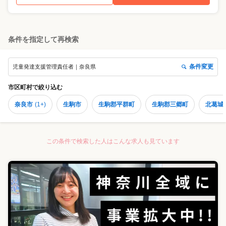
条件を指定して再検索
条件変更
児童発達支援管理責任者｜奈良県
市区町村
で絞り込む
奈良市
(
1+
)
生駒市
生駒郡平群町
生駒郡三郷町
北葛城
この条件で検索した人はこんな求人も見ています