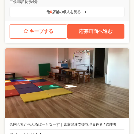
二俣川駅 徒歩4分
他
6
店舗の求人を見る
キープする
応募画面へ進む
合同会社からふるぱーとなーず
｜
児童発達支援管理責任者 / 管理者