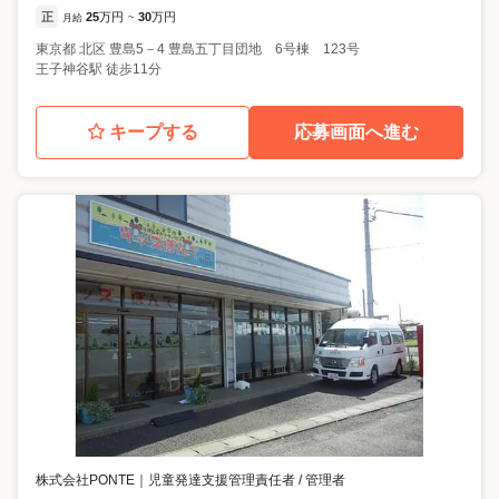
正
25
万円
30
万円
月給
~
東京都
北区
豊島5－4 豊島五丁目団地 6号棟 123号
王子神谷駅 徒歩11分
キープする
応募画面へ進む
株式会社PONTE
｜
児童発達支援管理責任者 / 管理者