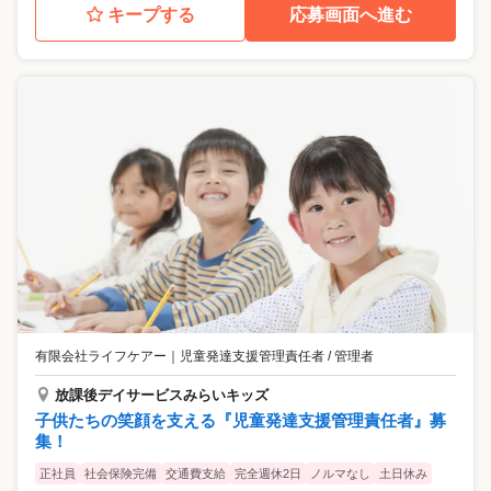
キープする
応募画面へ進む
有限会社ライフケアー
｜
児童発達支援管理責任者 / 管理者
放課後デイサービスみらいキッズ
子供たちの笑顔を支える『児童発達支援管理責任者』募
集！
正社員
社会保険完備
交通費支給
完全週休2日
ノルマなし
土日休み