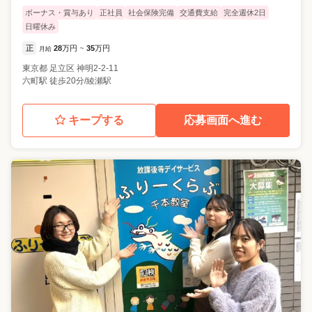
ボーナス・賞与あり
正社員
社会保険完備
交通費支給
完全週休2日
日曜休み
正
28
万円
35
万円
月給
~
東京都
足立区
神明2-2-11
六町駅 徒歩20分/綾瀬駅
キープする
応募画面へ進む