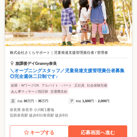
株式会社さくらサポート
｜
児童発達支援管理責任者 / 管理者
放課後デイGranny奈良
＼オープニングスタッフ／児童発達支援管理責任者募集
◎完全週休二日制です♪
副業・WワークOK
アルバイト・パート
正社員
社会保険完備
あん摩マッサージ指圧師
交通費支給
正
30
万円
35
万円
ア
1,500
円
2,000
円
月給
~
時給
~
奈良県
奈良市
小川町1番地
近鉄奈良駅 徒歩6分/奈良駅 徒歩9分
キープする
応募画面へ進む