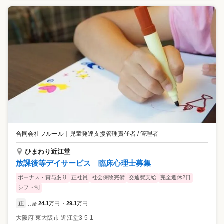
合同会社フルール
｜
児童発達支援管理責任者 / 管理者
ひまわり近江堂
放課後等デイサービス 臨床心理士募集
ボーナス・賞与あり
正社員
社会保険完備
交通費支給
完全週休2日
シフト制
正
24.1
万円
29.1
万円
月給
~
大阪府
東大阪市
近江堂3-5-1