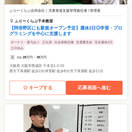
ふりーくらぶ合同会社
｜
児童発達支援管理責任者 / 管理者
ふりーくらぶ千本教室
【阿倍野区にも新規オープン予定】週休2日◎学習・プロ
グラミングを中心に支援します
ボーナス・賞与あり
正社員
社会保険完備
交通費支給
完全週休2日
土日休み
正
28
万円
38
万円
月給
~
大阪府
大阪市西成区
千本北1-2-10
西天下茶屋駅 徒歩2分/岸里駅 徒歩8分/天下茶屋駅 徒歩11分
キープする
応募画面へ進む