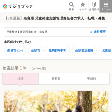
リジョブケア
検索
キープ
会員登録
メニュー
【8月最新】
奈良県 児童発達支援管理責任者の求人・転職・募集
条件変更
児童発達支援管理責任者｜奈良県
市区町村
で絞り込む
奈良市
(
1+
)
生駒市
生駒郡平群町
生駒郡三郷町
北葛城
1
検索結果
件
1ページ目
標準
新着順
更新順