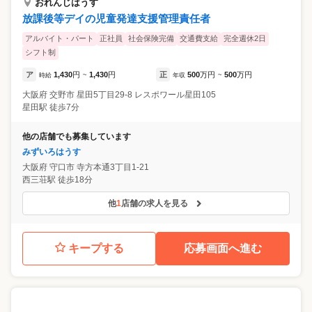
おれんじはうす
放課後等デイの児童発達支援管理責任者
アルバイト・パート
正社員
社会保険完備
交通費支給
完全週休2日
シフト制
ア
1,430
円
1,430
円
正
500
万円
500
万円
時給
~
年収
~
大阪府
交野市
星田5丁目29-8 レスポワール星田105
星田駅 徒歩7分
他の店舗でも募集しています
みずいろはうす
大阪府
守口市
寺方本通3丁目1-21
西三荘駅 徒歩18分
他
1
店舗の求人を見る
キープする
応募画面へ進む