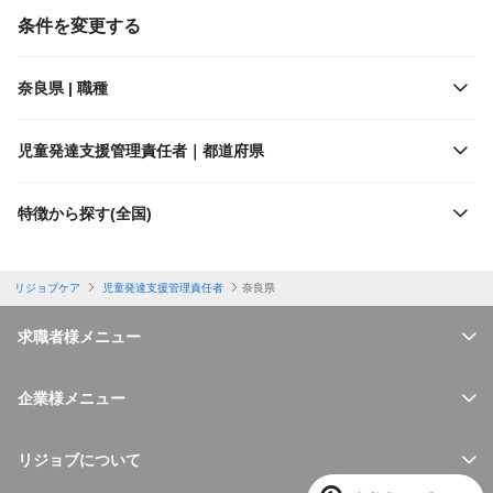
雇用形態
近畿日本鉄道
条件を変更する
施設形態
奈良県 | 職種
出勤日数
児童発達支援管理責任者｜都道府県
休日
特徴から探す(全国)
勤務体制
リジョブケア
児童発達支援管理責任者
奈良県
特徴
求職者様メニュー
福利厚生
企業様メニュー
必要資格
リジョブについて