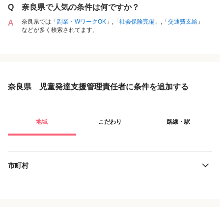
Q
奈良県で人気の条件は何ですか？
奈良県では「
副業・WワークOK
」,「
社会保険完備
」,「
交通費支給
」
A
などが多く検索されてます。
奈良県 児童発達支援管理責任者に条件を追加する
地域
こだわり
路線・駅
市町村
役職・採用対象
JR西日本