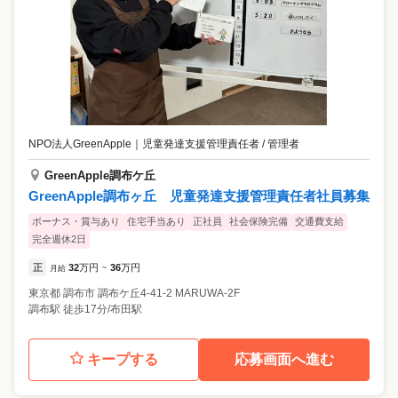
NPO法人GreenApple
｜
児童発達支援管理責任者 / 管理者
GreenApple調布ケ丘
GreenApple調布ヶ丘 児童発達支援管理責任者社員募集
ボーナス・賞与あり
住宅手当あり
正社員
社会保険完備
交通費支給
完全週休2日
正
32
万円
36
万円
月給
~
東京都
調布市
調布ケ丘4-41-2 MARUWA-2F
調布駅 徒歩17分/布田駅
キープする
応募画面へ進む