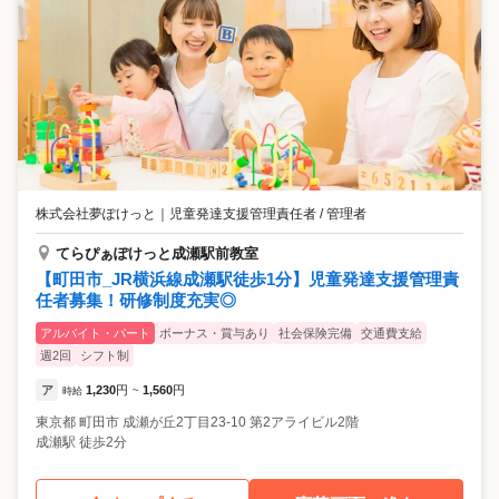
株式会社夢ぽけっと
｜
児童発達支援管理責任者 / 管理者
てらぴぁぽけっと成瀬駅前教室
【町田市_JR横浜線成瀬駅徒歩1分】児童発達支援管理責
任者募集！研修制度充実◎
アルバイト・パート
ボーナス・賞与あり
社会保険完備
交通費支給
週2回
シフト制
ア
1,230
円
1,560
円
時給
~
東京都
町田市
成瀬が丘2丁目23-10 第2アライビル2階
成瀬駅 徒歩2分