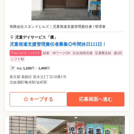
有限会社スタンドヒルズ
｜
児童発達支援管理責任者 / 管理者
児童デイサービス「優」
児童発達支援管理責任者募集◎年間休日111日！
アルバイト・パート
副業・WワークOK
社会保険完備
交通費支給
週1回
シフト制
ア
1,226
円
1,400
円
時給
~
東京都
葛飾区
西水元1丁目18番1号
北綾瀬駅/亀有駅/金町駅
キープする
応募画面へ進む