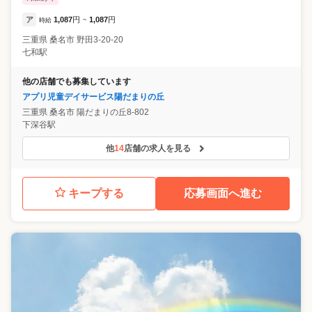
ア
1,087
円
1,087
円
時給
~
三重県
桑名市
野田3-20-20
七和駅
他の店舗でも募集しています
アプリ児童デイサービス陽だまりの丘
三重県
桑名市
陽だまりの丘8-802
下深谷駅
他
14
店舗の求人を見る
キープする
応募画面へ進む