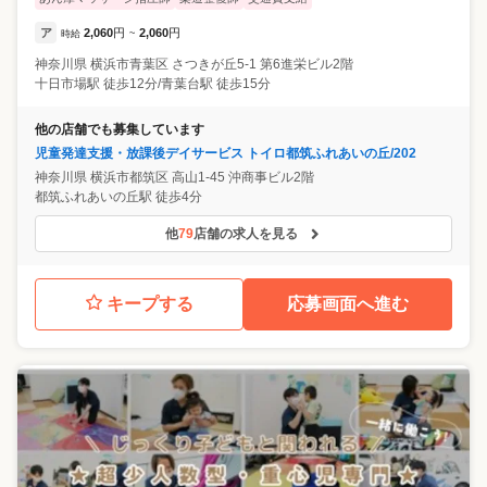
ア
2,060
円
2,060
円
時給
~
神奈川県
横浜市青葉区
さつきが丘5-1 第6進栄ビル2階
十日市場駅 徒歩12分/青葉台駅 徒歩15分
他の店舗でも募集しています
児童発達支援・放課後デイサービス トイロ都筑ふれあいの丘/202
神奈川県
横浜市都筑区
高山1-45 沖商事ビル2階
都筑ふれあいの丘駅 徒歩4分
他
79
店舗の求人を見る
キープする
応募画面へ進む