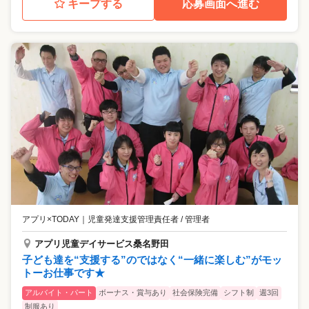
キープする
応募画面へ進む
アプリ×TODAY
｜
児童発達支援管理責任者 / 管理者
アプリ児童デイサービス桑名野田
子ども達を“支援する”のではなく“一緒に楽しむ”がモッ
トーお仕事です★
アルバイト・パート
ボーナス・賞与あり
社会保険完備
シフト制
週3回
制服あり