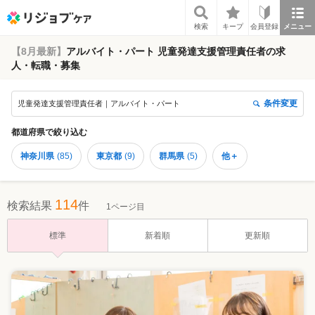
リジョブケア
検索
キープ
会員登録
メニュー
【8月最新】
アルバイト・パート 児童発達支援管理責任者の求
人・転職・募集
条件変更
児童発達支援管理責任者｜アルバイト・パート
都道府県
で絞り込む
神奈川県
(
85
)
東京都
(
9
)
群馬県
(
5
)
他＋
114
検索結果
件
1ページ目
標準
新着順
更新順