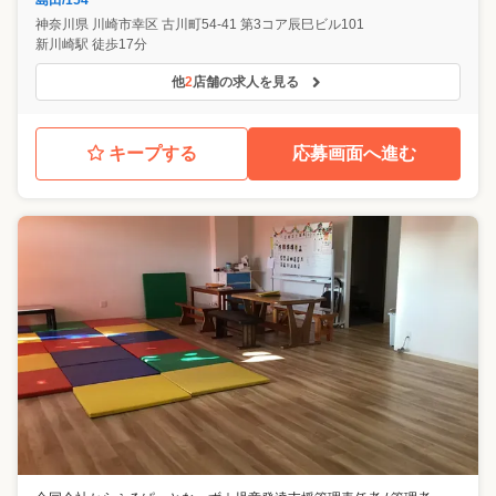
島田/154
神奈川県
川崎市幸区
古川町54-41 第3コア辰巳ビル101
新川崎駅 徒歩17分
他
2
店舗の求人を見る
キープする
応募画面へ進む