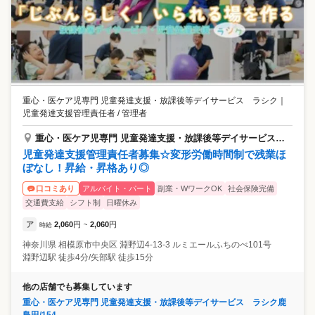
重心・医ケア児専門 児童発達支援・放課後等デイサービス ラシク
｜
児童発達支援管理責任者 / 管理者
重心・医ケア児専門 児童発達支援・放課後等デイサービス ラシク淵野辺/226
児童発達支援管理責任者募集☆変形労働時間制で残業ほ
ぼなし！昇給・昇格あり◎
アルバイト・パート
副業・WワークOK
社会保険完備
口コミあり
交通費支給
シフト制
日曜休み
ア
2,060
円
2,060
円
時給
~
神奈川県
相模原市中央区
淵野辺4-13-3 ルミエールふちのべ101号
淵野辺駅 徒歩4分/矢部駅 徒歩15分
他の店舗でも募集しています
重心・医ケア児専門 児童発達支援・放課後等デイサービス ラシク鹿