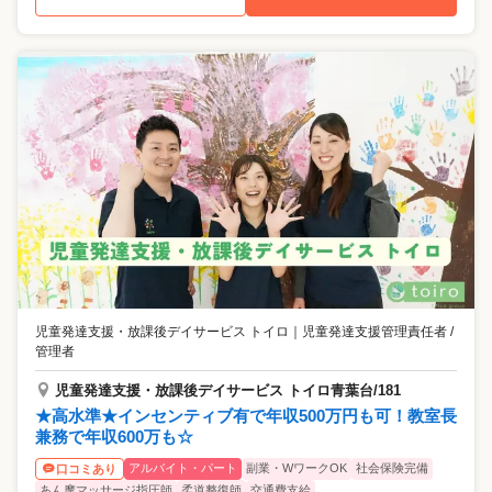
児童発達支援・放課後デイサービス トイロ
｜
児童発達支援管理責任者 /
管理者
児童発達支援・放課後デイサービス トイロ青葉台/181
★高水準★インセンティブ有で年収500万円も可！教室長
兼務で年収600万も☆
アルバイト・パート
副業・WワークOK
社会保険完備
口コミあり
あん摩マッサージ指圧師
柔道整復師
交通費支給