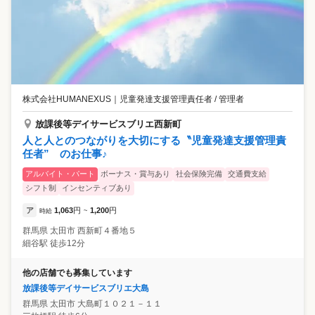
株式会社HUMANEXUS
｜
児童発達支援管理責任者 / 管理者
放課後等デイサービスブリエ西新町
人と人とのつながりを大切にする〝児童発達支援管理責
任者” のお仕事♪
アルバイト・パート
ボーナス・賞与あり
社会保険完備
交通費支給
シフト制
インセンティブあり
ア
1,063
円
1,200
円
時給
~
群馬県
太田市
西新町４番地５
細谷駅 徒歩12分
他の店舗でも募集しています
放課後等デイサービスブリエ大島
群馬県
太田市
大島町１０２１－１１