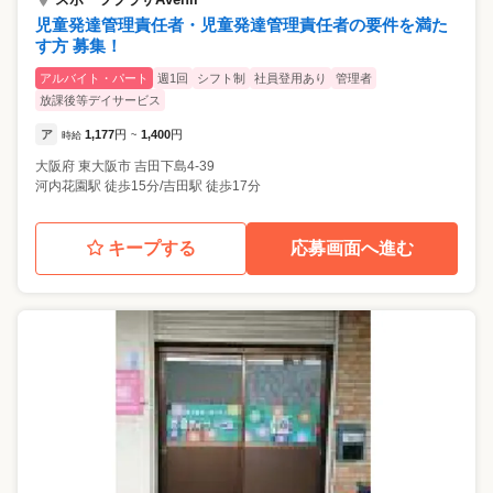
児童発達管理責任者・児童発達管理責任者の要件を満た
す方 募集！
アルバイト・パート
週1回
シフト制
社員登用あり
管理者
放課後等デイサービス
ア
1,177
円
1,400
円
時給
~
大阪府
東大阪市
吉田下島4-39
河内花園駅 徒歩15分/吉田駅 徒歩17分
キープする
応募画面へ進む