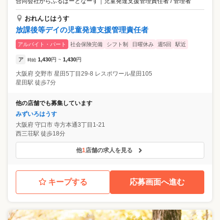
合同会社からふるぱーとなーず
｜
児童発達支援管理責任者 / 管理者
おれんじはうす
放課後等デイの児童発達支援管理責任者
アルバイト・パート
社会保険完備
シフト制
日曜休み
週5回
駅近
ア
1,430
円
1,430
円
時給
~
大阪府
交野市
星田5丁目29-8 レスポワール星田105
星田駅 徒歩7分
他の店舗でも募集しています
みずいろはうす
大阪府
守口市
寺方本通3丁目1-21
西三荘駅 徒歩18分
他
1
店舗の求人を見る
キープする
応募画面へ進む