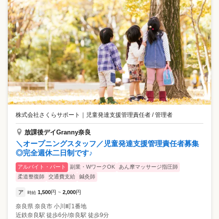
株式会社さくらサポート
｜
児童発達支援管理責任者 / 管理者
放課後デイGranny奈良
＼オープニングスタッフ／児童発達支援管理責任者募集
◎完全週休二日制です♪
アルバイト・パート
副業・WワークOK
あん摩マッサージ指圧師
柔道整復師
交通費支給
鍼灸師
ア
1,500
円
2,000
円
時給
~
奈良県
奈良市
小川町1番地
近鉄奈良駅 徒歩6分/奈良駅 徒歩9分