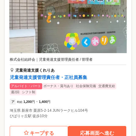
株式会社結絆会
｜
児童発達支援管理責任者 / 管理者
児童発達支援くれりあ
児童発達支援管理責任者・正社員募集
アルバイト・パート
ボーナス・賞与あり
社会保険完備
交通費支給
週2回
シフト制
ア
1,200
円
1,400
円
時給
~
埼玉県
新座市
栗原5-2-14 JUNラークヒル104号
ひばりヶ丘駅 徒歩10分
キープする
応募画面へ進む