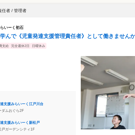
任者 / 管理者
らいーく初石
学んで《児童発達支援管理責任者》として働きませんか
費支給
完全週休2日
日曜休み
達支援みらいーく江戸川台
リーダムおぐら2F
達支援みらいーく新松戸
新松戸ガーデンシティ1F