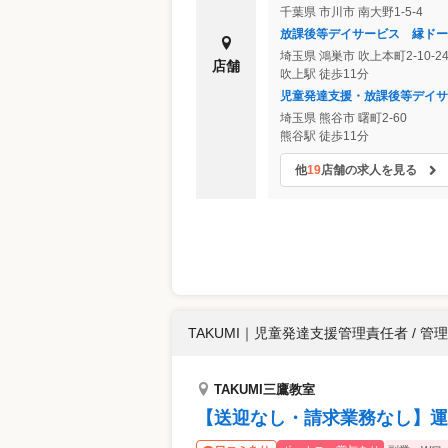
千葉県
市川市
南大野1-5-4
放課後等デイサービス 縁ドー
埼玉県
鴻巣市
吹上本町2-10-
店舗
吹上駅 徒歩11分
児童発達支援・放課後等デイサ
埼玉県
熊谷市
曙町2-60
熊谷駅 徒歩11分
他
19
店舗の求人を見る
TAKUMI
｜
児童発達支援管理責任者 / 管
TAKUMI三鷹教室
【送迎なし・請求業務なし】運