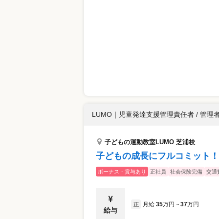
LUMO
｜
児童発達支援管理責任者 / 管理
子どもの運動教室LUMO 芝浦校
子どもの成長にフルコミット！
ボーナス・賞与あり
正社員
社会保険完備
交通
月給
35
万円
37
万円
正
~
給与