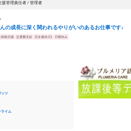
援管理責任者 / 管理者
ン
んの成長に深く関われるやりがいのあるお仕事です♪
会保険完備
交通費支給
完全週休2日
日曜休み
ガッツ
ーライム