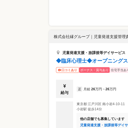
株式会社縁グループ
｜
児童発達支援管理責
児童発達支援・放課後等デイサービス
◆臨床心理士◆オープニングス
ボーナス・賞与あり
住宅手当あ
口コミあり
月給
26
万円
26
万円
正
~
給与
東京都
江戸川区
南小岩4-10-11
小岩駅 徒歩14分
他の店舗でも募集しています
児童発達支援・放課後等デイサ