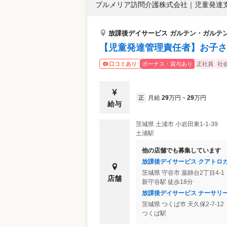
プルメリア訪問介護株式会社
｜
児童発達支
放課後デイサービス ガルテン・ガルテ
【児童発達管理責任者】お子さ
ボーナス・賞与あり
正社員
社
口コミあり
月給
29
万円
29
万円
正
~
給与
茨城県
土浦市
小岩田東1-1-39
土浦駅
他の店舗でも募集しています
放課後デイサービス クアトロ
茨城県
守谷市
薬師台2丁目4-1
店舗
新守谷駅 徒歩18分
放課後デイサービス ナーサリ
茨城県
つくば市
天久保2-7-12
つくば駅