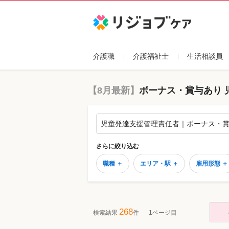
リジョブケア
介護職
介護福祉士
生活相談員
【8月最新】
ボーナス・賞与あり 
児童発達支援管理責任者｜ボーナス・
さらに絞り込む
職種 ＋
エリア・駅 ＋
雇用形態 ＋
268
検索結果
件
1ページ目