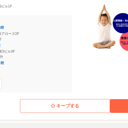
芝浦ビル1F
山校
神泉アローズ2F
分
校
2第3ビル3F
8分
口校
キープする