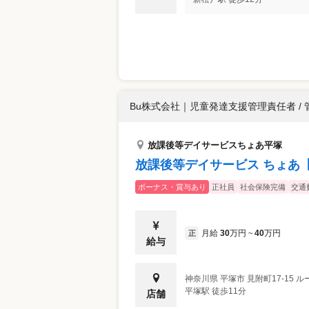
Bu株式会社
｜
児童発達支援管理責任者 / 
放課後等デイサービスちょあ平塚
放課後等デイサービス ちょあ
ボーナス・賞与あり
正社員
社会保険完備
交通
月給
30
万円
40
万円
正
~
給与
神奈川県
平塚市
見附町17-15 ル
平塚駅 徒歩11分
店舗