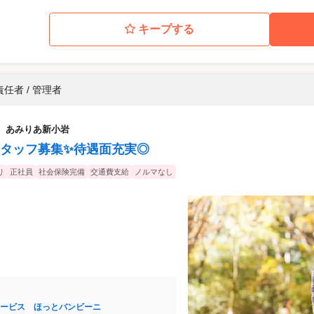
キープする
任者 / 管理者
 あみりあ新小岩
タッフ募集✨待遇面充実◎
り
正社員
社会保険完備
交通費支給
ノルマなし
ービス ほっとバンビーニ