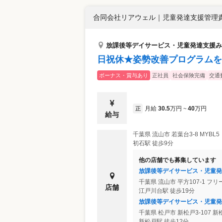
合同会社リアウェル
｜
児童発達支援管理責
放課後等デイサービス・児童発達支援み
日祝休★姿勢改善プログラムを
ボーナス・賞与あり
正社員
社会保険完備
交通
月給
30.5
万円
40
万円
正
~
給与
千葉県
流山市
若葉台3-8 MYBL5
初石駅 徒歩9分
他の店舗でも募集しています
放課後等デイサービス・児童発
千葉県
流山市
平方107-1 フ
店舗
江戸川台駅 徒歩19分
放課後等デイサービス・児童発
千葉県
松戸市
新松戸3-107 
新松戸駅 徒歩12分