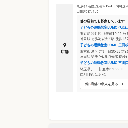
東京都
港区
芝浦3-19-18 内村
田町駅 徒歩8分
他の店舗でも募集しています
子どもの運動教室LUMO 代官
東京都
渋谷区
神泉町10-15 
神泉駅 徒歩3分/渋谷駅 徒歩12
子どもの運動教室LUMO 三田
店舗
東京都
港区
芝3丁目30-11 芝
三田駅 徒歩7分/赤羽橋駅 徒歩
子どもの運動教室LUMO 西川
埼玉県
川口市
並木2-9-22 1F
西川口駅 徒歩7分
他
8
店舗の求人を見る