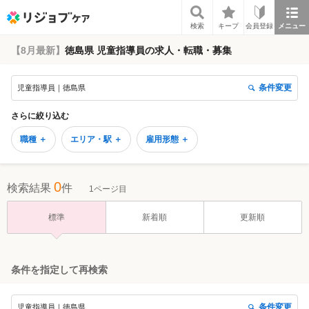
リジョブケア
検索
キープ
会員登録
メニュー
【8月最新】
徳島県 児童指導員の求人・転職・募集
条件変更
児童指導員｜徳島県
さらに絞り込む
職種 ＋
エリア・駅 ＋
雇用形態 ＋
0
検索結果
件
1ページ目
標準
新着順
更新順
条件を指定して再検索
条件変更
児童指導員｜徳島県