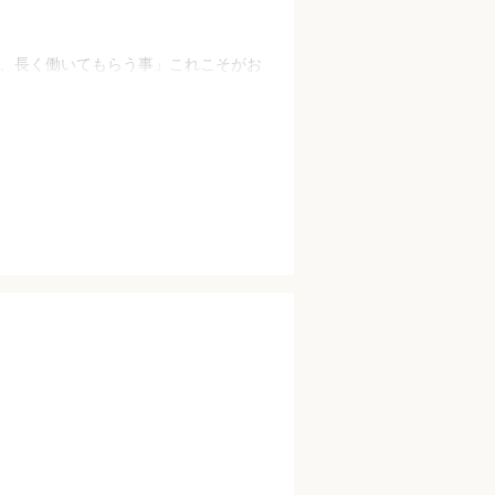
くり、長く働いてもらう事」これこそがお
力ある業種に進化させ、美容師をやり
た優秀な人材が美容師を続けていける
フランチャイズでリスクの少ない独立
築していきます。
の生活や将来を守れる会社を作ってい
。