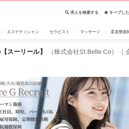
ブランド
企業データ
求人一覧
求人を検索する
キープし
エステティシャン
セラピスト
マッサージ
柔道整復
re【スーリール】
（株式会社St.Belle.Co） 