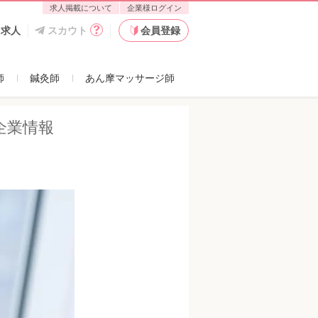
求人掲載について
企業様ログイン
店舗一覧
た求人
スカウト
会員登録
師
鍼灸師
あん摩マッサージ師
｜企業情報