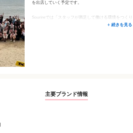
を出店していく予定です。
Sourireでは「スタッフが満足して働ける環境をつ
客様への最大のサービスであると考えております。
続きを見る
スタッフ満足度が高い会社を作り、美容業をもっと魅
たくても生活や将来の不安で美容師自体を辞めていっ
ような会社にしていきます。
また男性・女性それぞれのキャリアパスも考えており
出店や子供がいても働ける環境作りもより良い形で構
まだまだ新しい会社ではございますが一緒にスタッフ
きましょう。
主要ブランド情報
皆様とお会いできることを心より楽しみにしています
代表取締役 古賀 英敏
】