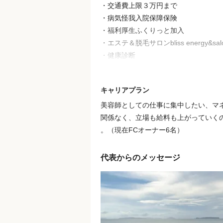
・交通費上限３万円まで
・病気怪我入院保障保険
・福利厚生ふくりっと加入
・エステ＆脱毛サロンbliss energy&salo
・健康診断
・管理美容補助
・育休3年制度
キャリアプラン
・社員旅行自由参加
・商品をスタッフ価格で購入可能
美容師としての仕事に集中したい、マ
※バイク通勤は不可です
関係なく、立場も給料も上がっていく
。（現在FCオーナー6名）
代表からのメッセージ