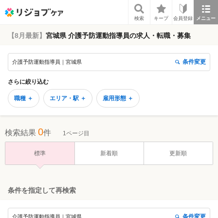
リジョブケア
検索
キープ
会員登録
メニュー
【8月最新】
宮城県 介護予防運動指導員の求人・転職・募集
条件変更
介護予防運動指導員｜宮城県
さらに絞り込む
職種 ＋
エリア・駅 ＋
雇用形態 ＋
0
検索結果
件
1ページ目
標準
新着順
更新順
条件を指定して再検索
条件変更
介護予防運動指導員｜宮城県