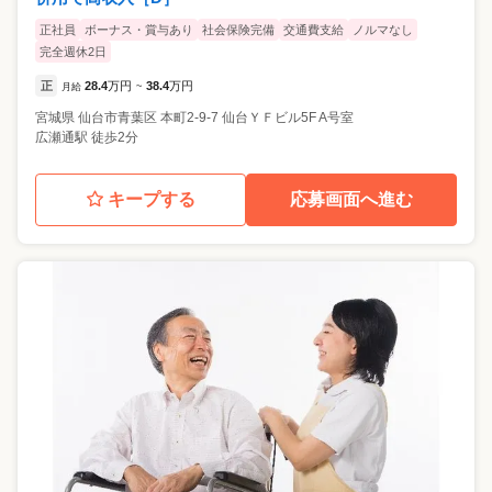
正社員
ボーナス・賞与あり
社会保険完備
交通費支給
ノルマなし
完全週休2日
正
28.4
万円
38.4
万円
月給
~
宮城県
仙台市青葉区
本町2-9-7 仙台ＹＦビル5F A号室
広瀬通駅 徒歩2分
キープする
応募画面へ進む