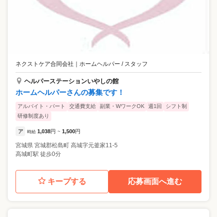
ネクストケア合同会社
｜
ホームヘルパー / スタッフ
ヘルパーステーションいやしの館
ホームヘルパーさんの募集です！
アルバイト・パート
交通費支給
副業・WワークOK
週1回
シフト制
研修制度あり
ア
1,038
円
1,500
円
時給
~
宮城県
宮城郡松島町
高城字元釜家11-5
高城町駅 徒歩0分
キープする
応募画面へ進む