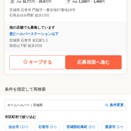
正
16.7
万円
20.8
万円
ア
1,100
円
1,450
円
月給
~
時給
~
宮城県
石巻市
門脇字一番谷地57番地18号
石巻あゆみ野駅 徒歩13分
他の店舗でも募集しています
恵仁ヘルパーステーション山下
宮城県
石巻市
末広町1-1
陸前山下駅 徒歩10分
キープする
応募画面へ進む
条件を指定して再検索
条件変更
ホームヘルパー｜宮城県
市区町村
で絞り込む
仙台市
(
11+
)
石巻市
(
2+
)
宮城郡松島町
(
2+
)
栗原市
(
1+
)