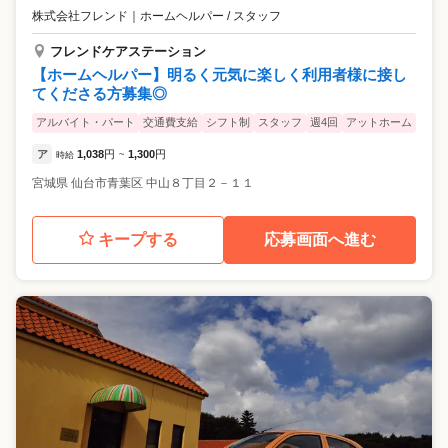
株式会社フレンド
｜
ホームヘルパー / スタッフ
フレンドケアステーション
【ホームヘルパー】明るく元気に楽しく利用者様に接し
てくださる方募集◎
アルバイト・パート
交通費支給
シフト制
スタッフ
週4回
アットホーム
ア
1,038
円
1,300
円
時給
~
宮城県
仙台市青葉区
中山８丁目２－１１
キープする
応募画面へ進む