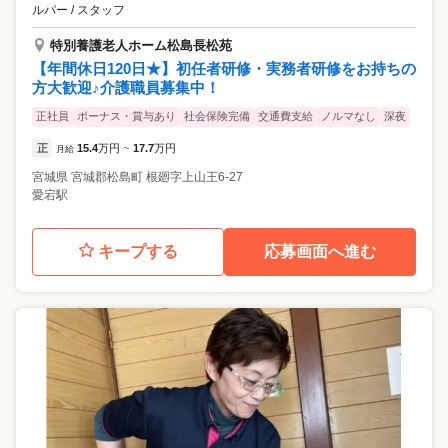
ルパー / スタッフ
特別養護老人ホーム松島長松苑
【年間休日120日★】初任者研修・実務者研修をお持ちの
方大歓迎♪介護職員募集中！
正社員
ボーナス・賞与あり
社会保険完備
交通費支給
ノルマなし
深夜
正
15.4
万円
17.7
万円
月給
~
宮城県
宮城郡松島町
根廻字上山王6-27
愛宕駅
キープする
応募画面へ進む