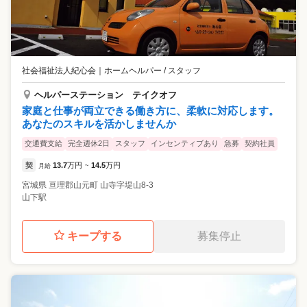
社会福祉法人紀心会
｜
ホームヘルパー / スタッフ
ヘルパーステーション テイクオフ
家庭と仕事が両立できる働き方に、柔軟に対応します。
あなたのスキルを活かしませんか
交通費支給
完全週休2日
スタッフ
インセンティブあり
急募
契約社員
契
13.7
万円
14.5
万円
月給
~
宮城県
亘理郡山元町
山寺字堤山8-3
山下駅
キープする
募集停止