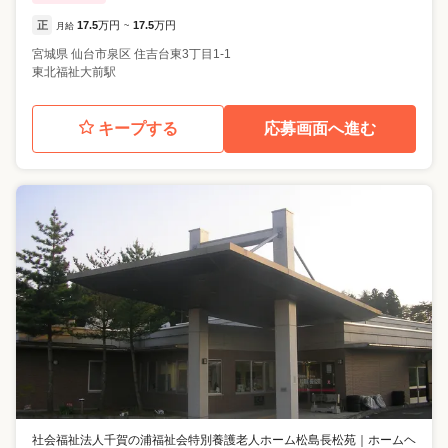
正
17.5
万円
17.5
万円
月給
~
宮城県
仙台市泉区
住吉台東3丁目1-1
東北福祉大前駅
キープする
応募画面へ進む
社会福祉法人千賀の浦福祉会特別養護老人ホーム松島長松苑
｜
ホームヘ