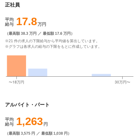
正社員
17.8
平均
給与
万円
（
最高額 38.3 万円
／
最低額 17.6 万円
）
※21 件の求人の下限給与から平均値を算出しています。
※グラフは各求人の給与の下限をもとに作成しています。
アルバイト・パート
1,263
平均
給与
円
（
最高額 3,575 円
／
最低額 1,038 円
）