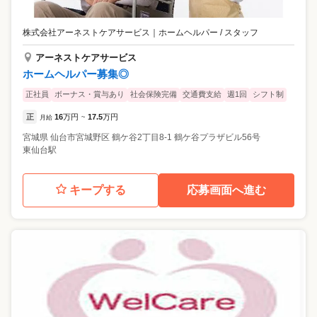
株式会社アーネストケアサービス
｜
ホームヘルパー / スタッフ
アーネストケアサービス
ホームヘルパー募集◎
正社員
ボーナス・賞与あり
社会保険完備
交通費支給
週1回
シフト制
正
16
万円
17.5
万円
月給
~
宮城県
仙台市宮城野区
鶴ケ谷2丁目8-1 鶴ケ谷プラザビル56号
東仙台駅
キープする
応募画面へ進む