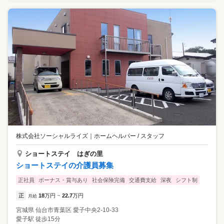
株式会社ソーシャルライズ
｜
ホームヘルパー / スタッフ
ショートステイ はぎの里
ショートステイの介護員募集
正社員
ボーナス・賞与あり
社会保険完備
交通費支給
深夜
シフト制
正
18
万円
22.7
万円
月給
~
宮城県
仙台市青葉区
愛子中央2-10-33
愛子駅 徒歩15分