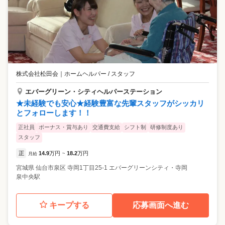
株式会社松田会
｜
ホームヘルパー / スタッフ
エバーグリーン・シティヘルパーステーション
★未経験でも安心★経験豊富な先輩スタッフがシッカリ
とフォローします！！
正社員
ボーナス・賞与あり
交通費支給
シフト制
研修制度あり
スタッフ
正
14.9
万円
18.2
万円
月給
~
宮城県
仙台市泉区
寺岡1丁目25-1 エバーグリーンシティ・寺岡
泉中央駅
キープする
応募画面へ進む