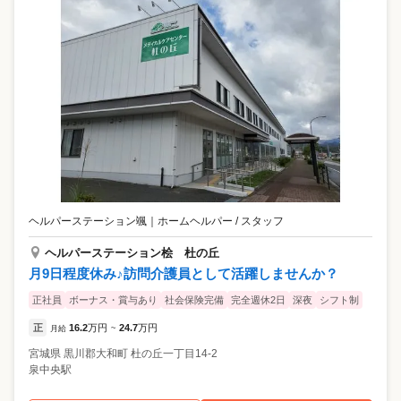
ヘルパーステーション颯
｜
ホームヘルパー / スタッフ
ヘルパーステーション桧 杜の丘
月9日程度休み♪訪問介護員として活躍しませんか？
正社員
ボーナス・賞与あり
社会保険完備
完全週休2日
深夜
シフト制
正
16.2
万円
24.7
万円
月給
~
宮城県
黒川郡大和町
杜の丘一丁目14-2
泉中央駅