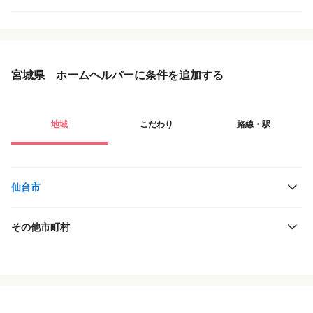
宮城県 ホームヘルパーに条件を追加する
地域
こだわり
路線・駅
仙台市
その他市町村
役職・採用対象
JR東日本
雇用形態
仙台市交通局