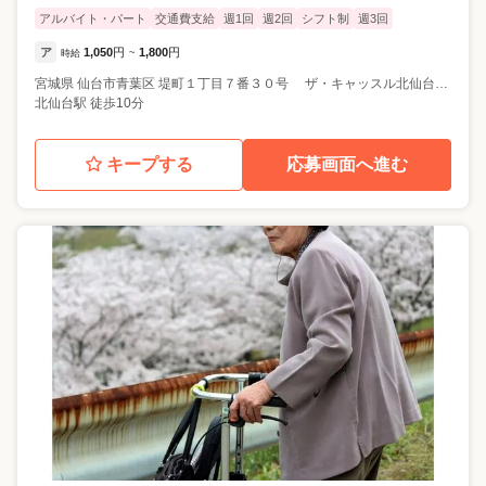
アルバイト・パート
交通費支給
週1回
週2回
シフト制
週3回
ア
1,050
円
1,800
円
時給
~
宮城県
仙台市青葉区
堤町１丁目７番３０号 ザ・キャッスル北仙台１０２号
北仙台駅 徒歩10分
キープする
応募画面へ進む