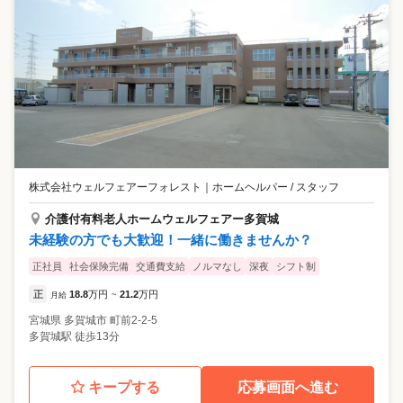
株式会社ウェルフェアーフォレスト
｜
ホームヘルパー / スタッフ
介護付有料老人ホームウェルフェアー多賀城
未経験の方でも大歓迎！一緒に働きませんか？
正社員
社会保険完備
交通費支給
ノルマなし
深夜
シフト制
正
18.8
万円
21.2
万円
月給
~
宮城県
多賀城市
町前2-2-5
多賀城駅 徒歩13分
キープする
応募画面へ進む