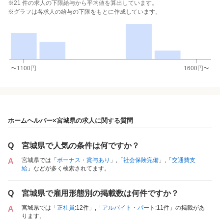
※21 件の求人の下限給与から平均値を算出しています。
※グラフは各求人の給与の下限をもとに作成しています。
ホームヘルパー×宮城県の求人に関する質問
Q
宮城県で人気の条件は何ですか？
宮城県では「
ボーナス・賞与あり
」,「
社会保険完備
」,「
交通費支
A
給
」などが多く検索されてます。
Q
宮城県で雇用形態別の掲載数は何件ですか？
宮城県では「
正社員
:12件」,「
アルバイト・パート
:11件」の掲載があ
A
ります。