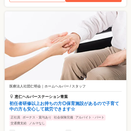
医療法人社団仁明会
｜
ホームヘルパー / スタッフ
恵仁ヘルパーステーション青葉
初任者研修以上お持ちの方◎保育施設があるので子育て
中の方も安心して就労できます☆
正社員
ボーナス・賞与あり
社会保険完備
アルバイト・パート
交通費支給
ノルマなし