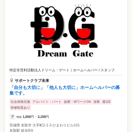
特定非営利活動法人ドリーム・ゲート
｜
ホームヘルパー / スタッフ
サポートクラブ未来
「自分も大切に」「他人も大切に」ホームヘルパーの募
集です。
社会保険完備
アルバイト・パート
副業・WワークOK
深夜
週1回
研修制度あり
ア
1,550
円
2,150
円
時給
~
宮城県
名取市
大手町2-1-3 ひまわりビル101
名取駅 徒歩8分