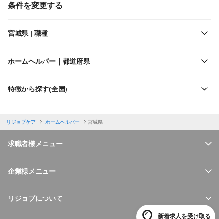
条件を変更する
施設形態
仙台空港鉄道
宮城県 | 職種
出勤日数
ホームヘルパー｜都道府県
休日
特徴から探す(全国)
勤務体制
リジョブケア
ホームヘルパー
宮城県
特徴
求職者様メニュー
福利厚生
企業様メニュー
仕事内容
リジョブについて
新着求人を受け取る
必要資格