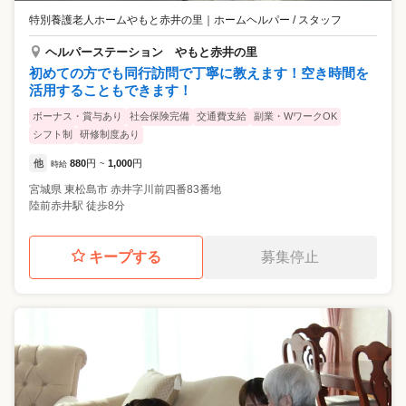
特別養護老人ホームやもと赤井の里
｜
ホームヘルパー / スタッフ
ヘルパーステーション やもと赤井の里
初めての方でも同行訪問で丁寧に教えます！空き時間を
活用することもできます！
ボーナス・賞与あり
社会保険完備
交通費支給
副業・WワークOK
シフト制
研修制度あり
他
880
円
1,000
円
時給
~
宮城県
東松島市
赤井字川前四番83番地
陸前赤井駅 徒歩8分
キープする
募集停止