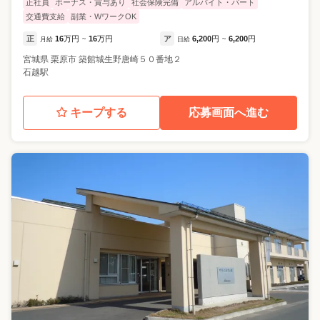
正社員
ボーナス・賞与あり
社会保険完備
アルバイト・パート
交通費支給
副業・WワークOK
正
16
万円
16
万円
ア
6,200
円
6,200
円
月給
~
日給
~
宮城県
栗原市
築館城生野唐崎５０番地２
石越駅
キープする
応募画面へ進む