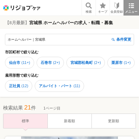
リジョブケア
検索
キープ
会員登録
メニュー
【8月最新】
宮城県 ホームヘルパーの求人・転職・募集
条件変更
ホームヘルパー｜宮城県
市区町村
で絞り込む
仙台市
(
11+
)
石巻市
(
2+
)
宮城郡松島町
(
2+
)
栗原市
(
1+
)
雇用形態
で絞り込む
正社員
(
12
)
アルバイト・パート
(
11
)
21
検索結果
件
1ページ目
標準
新着順
更新順