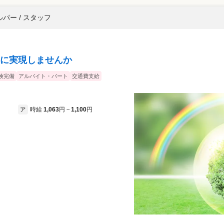
パー / スタッフ
に実現しませんか
険完備
アルバイト・パート
交通費支給
時給
1,063
円
1,100
円
ア
~