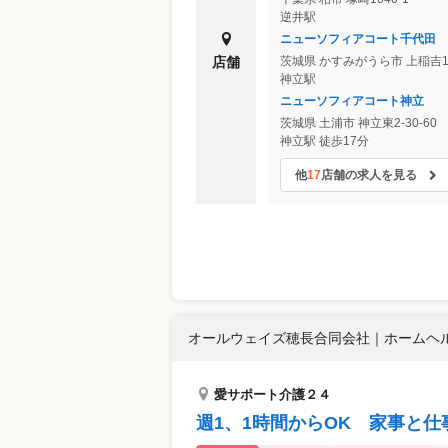
逆井駅
ニューソフィアコート千代田
店舗
茨城県
かすみがうら市
上稲吉19
神立駅
ニューソフィアコート神立
茨城県
土浦市
神立東2-30-60
神立駅 徒歩17分
他
17
店舗の求人を見る
オールウェイズ穂長合同会社
｜
ホームヘル
愛サポート介護２４
週1、1時間からOK 家事と