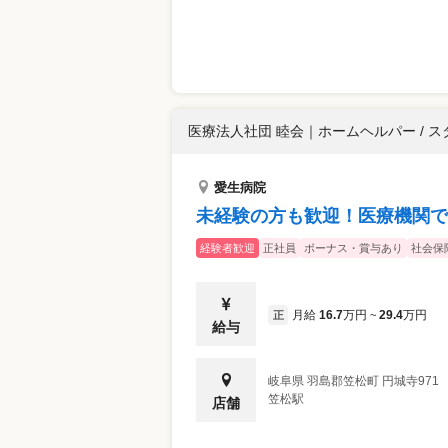
医療法人社団 睦会
｜
ホームヘルパー / 
愛生病院
未経験の方も歓迎！医療機関で
経験者歓迎
正社員
ボーナス・賞与あり
社会保
月給
16.7
万円
29.4
万円
正
~
給与
岐阜県
羽島郡笠松町
円城寺971
笠松駅
店舗