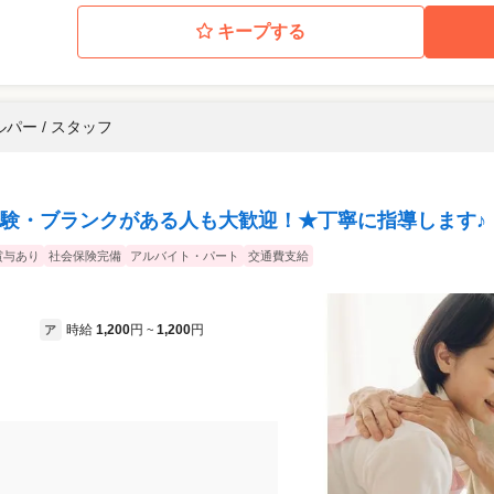
キープする
パー / スタッフ
験・ブランクがある人も大歓迎！★丁寧に指導します♪
賞与あり
社会保険完備
アルバイト・パート
交通費支給
時給
1,200
円
1,200
円
ア
~