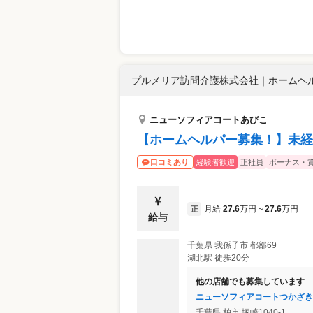
プルメリア訪問介護株式会社
｜
ホームヘル
ニューソフィアコートあびこ
【ホームヘルパー募集！】未経
経験者歓迎
正社員
ボーナス・
口コミあり
月給
27.6
万円
27.6
万円
正
~
給与
千葉県
我孫子市
都部69
湖北駅 徒歩20分
他の店舗でも募集しています
ニューソフィアコートつかざき
千葉県
柏市
塚崎1040-1