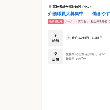
高齢者総合福祉施設であい
介護職員大募集中 働きやす
経験者歓迎
ボーナス・賞与あり
社会保険完備
時給
1,064
円
1,186
円
ア
~
給与
愛媛県
松山市
余戸南5丁目3-18
鎌田駅 徒歩7分
店舗