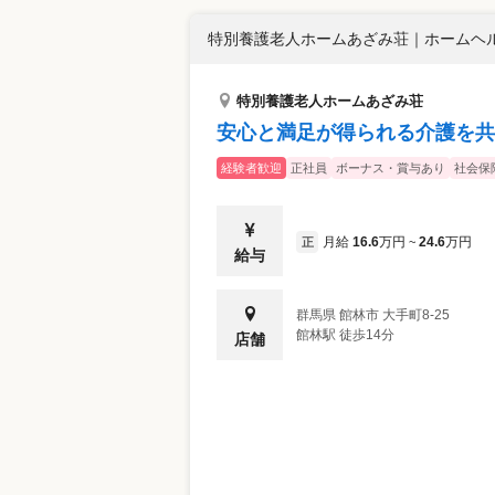
特別養護老人ホームあざみ荘
｜
ホームヘル
特別養護老人ホームあざみ荘
安心と満足が得られる介護を共
経験者歓迎
正社員
ボーナス・賞与あり
社会保
月給
16.6
万円
24.6
万円
正
~
給与
群馬県
館林市
大手町8-25
館林駅 徒歩14分
店舗