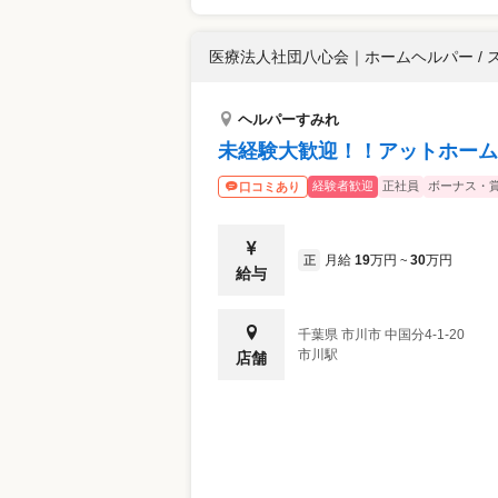
医療法人社団八心会
｜
ホームヘルパー / 
ヘルパーすみれ
未経験大歓迎！！アットホーム
経験者歓迎
正社員
ボーナス・
口コミあり
月給
19
万円
30
万円
正
~
給与
千葉県
市川市
中国分4-1-20
市川駅
店舗