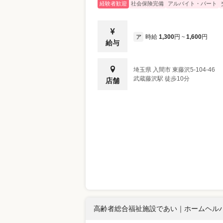
経験者歓迎
社会保険完備
アルバイト・パート
時給
1,300
円
1,600
円
ア
~
給与
埼玉県
入間市
東藤沢5-104-46
武蔵藤沢駅 徒歩10分
店舗
高齢者総合福祉施設であい
｜
ホームヘルパ