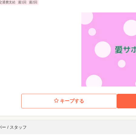
交通費支給
週1回
週2回
キープする
ー / スタッフ