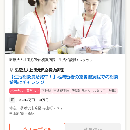
医療法人社団元気会 横浜病院
｜
生活相談員 / スタッフ
医療法人社団元気会横浜病院
【生活相談員活躍中！】地域密着の療養型病院での相談
業務にチャレンジ
ボーナス・賞与あり
正社員
交通費支給
研修制度あり
スタッフ
週5回
正
24.6
万円
28
万円
月給
~
神奈川県
横浜市緑区
寺山町７２９
中山駅/鶴ヶ峰駅
キープする
募集停止