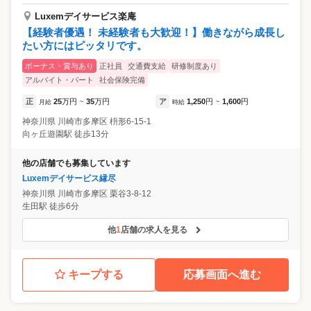
Luxemデイサービス楽庵
【経験者優遇！ 未経験者も大歓迎！】働きながら成長し
たい方にはピッタリです。
ボーナス・賞与あり
正社員
交通費支給
研修制度あり
アルバイト・パート
社会保険完備
正
25
万円
35
万円
ア
1,250
円
1,600
円
月給
~
時給
~
神奈川県
川崎市多摩区
枡形6-15-1
向ヶ丘遊園駅 徒歩13分
他の店舗でも募集しています
Luxemデイサービス縁尽
神奈川県
川崎市多摩区
栗谷3-8-12
生田駅 徒歩6分
他
1
店舗の求人を見る
キープする
応募画面へ進む