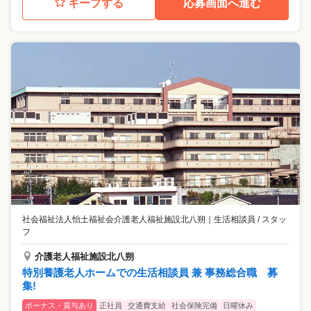
キープする
応募画面へ進む
社会福祉法人怡土福祉会介護老人福祉施設北八朔
｜
生活相談員 / スタッ
フ
介護老人福祉施設北八朔
特別養護老人ホームでの生活相談員 兼 事務総合職 募
集!
ボーナス・賞与あり
正社員
交通費支給
社会保険完備
日曜休み