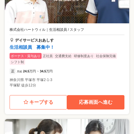
株式会社ハートウィル
｜
生活相談員 / スタッフ
デイサービスおあしす
生活相談員 募集中！
ボーナス・賞与あり
正社員
交通費支給
研修制度あり
社会保険完備
シフト制
正
24.5
万円
34.5
万円
月給
~
神奈川県
平塚市
平塚2-1-3
平塚駅 徒歩12分
キープする
応募画面へ進む