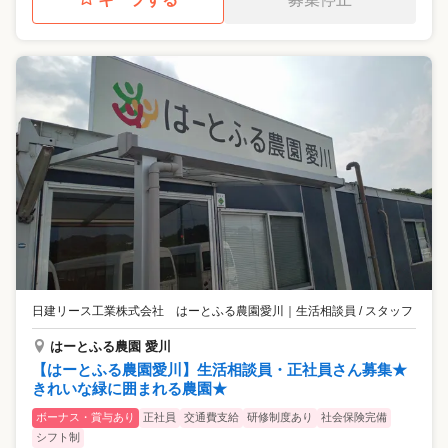
日建リース工業株式会社 はーとふる農園愛川
｜
生活相談員 / スタッフ
はーとふる農園 愛川
【はーとふる農園愛川】生活相談員・正社員さん募集★
きれいな緑に囲まれる農園★
ボーナス・賞与あり
正社員
交通費支給
研修制度あり
社会保険完備
シフト制