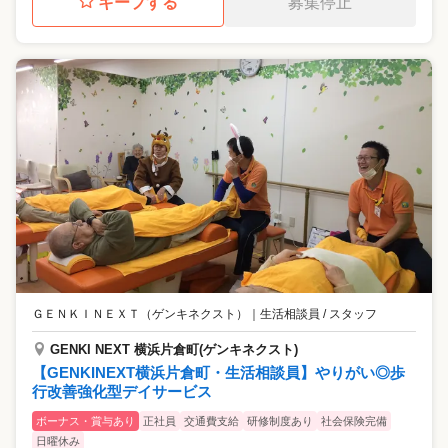
キープする
募集停止
ＧＥＮＫＩＮＥＸＴ（ゲンキネクスト）
｜
生活相談員 / スタッフ
GENKI NEXT 横浜片倉町(ゲンキネクスト)
【GENKINEXT横浜片倉町・生活相談員】やりがい◎歩
行改善強化型デイサービス
ボーナス・賞与あり
正社員
交通費支給
研修制度あり
社会保険完備
日曜休み