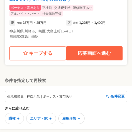
ボーナス・賞与あり
正社員
交通費支給
研修制度あり
アルバイト・パート
社会保険完備
正
22
万円
25
万円
ア
1,225
円
1,400
円
月給
~
時給
~
神奈川県
川崎市川崎区
大島上町15-4 1Ｆ
川崎駅/京急川崎駅
キープする
応募画面へ進む
条件を指定して再検索
条件変更
生活相談員｜神奈川県｜ボーナス・賞与あり
さらに絞り込む
職種 ＋
エリア・駅 ＋
雇用形態 ＋