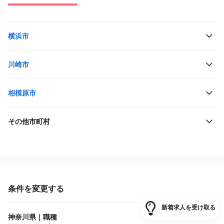
横浜市
川崎市
相模原市
その他市町村
役職・採用対象
JR東日本
雇用形態
京王電鉄
条件を変更する
施設形態
小田急電鉄
新着求人を受け取る
神奈川県｜職種