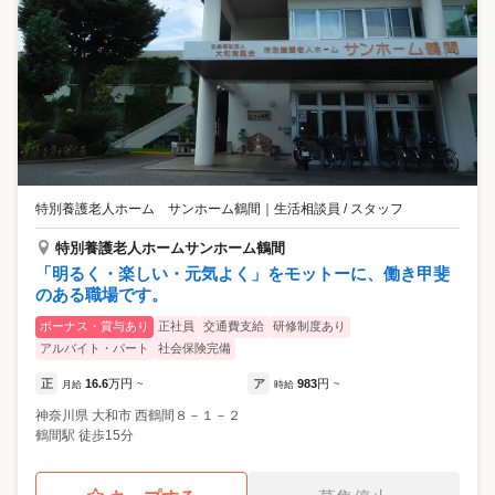
特別養護老人ホーム サンホーム鶴間
｜
生活相談員 / スタッフ
特別養護老人ホームサンホーム鶴間
「明るく・楽しい・元気よく」をモットーに、働き甲斐
のある職場です。
ボーナス・賞与あり
正社員
交通費支給
研修制度あり
アルバイト・パート
社会保険完備
正
16.6
万円
ア
983
円
月給
~
時給
~
神奈川県
大和市
西鶴間８－１－２
鶴間駅 徒歩15分