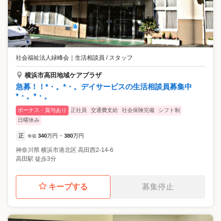
社会福祉法人緑峰会
｜
生活相談員 / スタッフ
横浜市高田地域ケアプラザ
急募！！*・。*・。デイサービスの生活相談員募集中
*・。*・。
ボーナス・賞与あり
正社員
交通費支給
社会保険完備
シフト制
日曜休み
正
340
万円
380
万円
年収
~
神奈川県
横浜市港北区
高田西2-14-6
高田駅 徒歩3分
キープする
募集停止