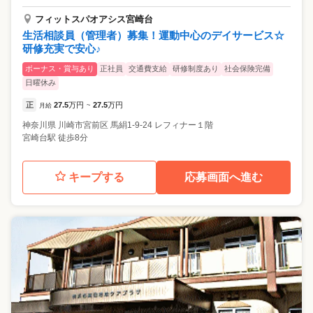
フィットスパオアシス宮崎台
生活相談員（管理者）募集！運動中心のデイサービス☆
研修充実で安心♪
ボーナス・賞与あり
正社員
交通費支給
研修制度あり
社会保険完備
日曜休み
正
27.5
万円
27.5
万円
月給
~
神奈川県
川崎市宮前区
馬絹1-9-24 レフィナー１階
宮崎台駅 徒歩8分
キープする
応募画面へ進む