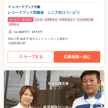
レコードブック大船
レコードブック西鎌倉 シニア向けリハビリ
ボーナス・賞与あり
正社員
交通費支給
研修制度あり
社会保険完備
日曜休み
正
22.9
万円
27.7
万円
月給
~
神奈川県
鎌倉市
植木８２０ エミネンス湘南Ⅵ
大船駅/藤沢駅
キープする
応募画面へ進む