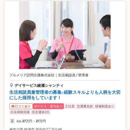
プルメリア訪問介護株式会社
｜
生活相談員 / 管理者
デイサービス綾瀬シャンティ
生活相談員兼管理者の募集♪経験スキルよりも人柄を大切
にした採用をしています！
ボーナス・賞与あり
正社員
交通費支給
研修制度あり
口コミあり
社会保険完備
完全週休2日
正
27
万円
27
万円
月給
~
神奈川県
綾瀬市
深谷中2丁目2-46