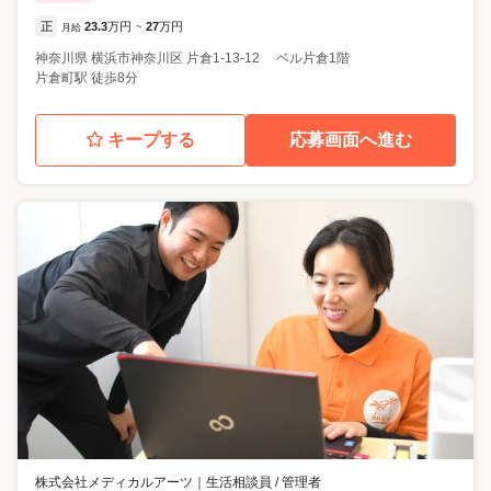
正
23.3
万円
27
万円
月給
~
神奈川県
横浜市神奈川区
片倉1-13-12 ベル片倉1階
片倉町駅 徒歩8分
キープする
応募画面へ進む
株式会社メディカルアーツ
｜
生活相談員 / 管理者