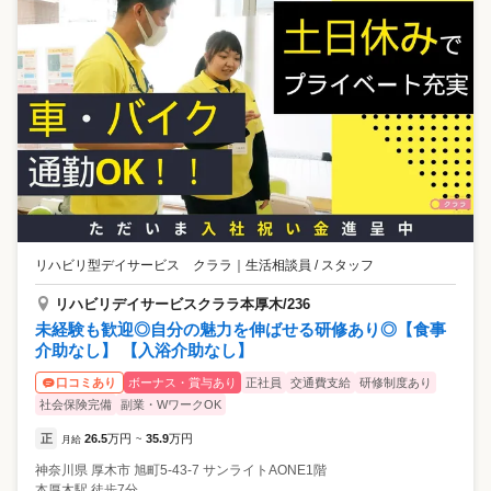
リハビリ型デイサービス クララ
｜
生活相談員 / スタッフ
リハビリデイサービスクララ本厚木/236
未経験も歓迎◎自分の魅力を伸ばせる研修あり◎【食事
介助なし】 【入浴介助なし】
ボーナス・賞与あり
正社員
交通費支給
研修制度あり
口コミあり
社会保険完備
副業・WワークOK
正
26.5
万円
35.9
万円
月給
~
神奈川県
厚木市
旭町5-43-7 サンライトAONE1階
本厚木駅 徒歩7分