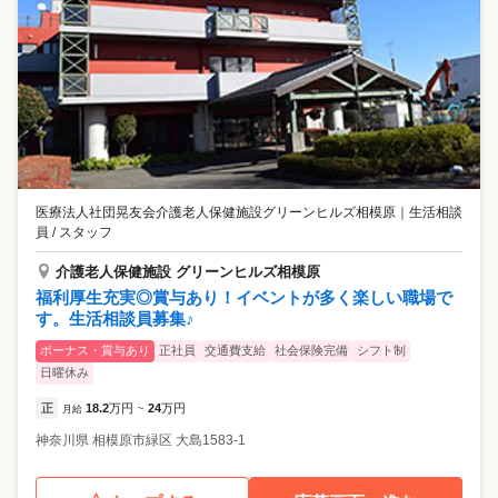
医療法人社団晃友会介護老人保健施設グリーンヒルズ相模原
｜
生活相談
員 / スタッフ
介護老人保健施設 グリーンヒルズ相模原
福利厚生充実◎賞与あり！イベントが多く楽しい職場で
す。生活相談員募集♪
ボーナス・賞与あり
正社員
交通費支給
社会保険完備
シフト制
日曜休み
正
18.2
万円
24
万円
月給
~
神奈川県
相模原市緑区
大島1583-1