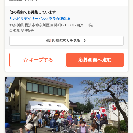
他の店舗でも募集しています
リハビリデイサービスクララ白楽/219
神奈川県
横浜市神奈川区
白幡町6-18 パレ白楽Ⅱ1階
白楽駅 徒歩5分
他
6
店舗の求人を見る
キープする
応募画面へ進む