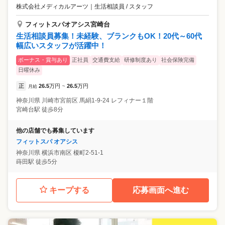
株式会社メディカルアーツ
｜
生活相談員 / スタッフ
フィットスパオアシス宮崎台
生活相談員募集！未経験、ブランクもOK！20代～60代
幅広いスタッフが活躍中！
ボーナス・賞与あり
正社員
交通費支給
研修制度あり
社会保険完備
日曜休み
正
26.5
万円
26.5
万円
月給
~
神奈川県
川崎市宮前区
馬絹1-9-24 レフィナー１階
宮崎台駅 徒歩8分
他の店舗でも募集しています
フィットスパ オアシス
神奈川県
横浜市南区
榎町2-51-1
蒔田駅 徒歩5分
キープする
応募画面へ進む