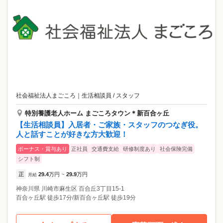
社会福祉法人まごころ
｜
生活相談員 / スタッフ
特別養護老人ホーム まごころタウン＊新百合ヶ丘
【生活相談員】入居者・ご家族・スタッフのつなぎ役。
人と話すことが好きな方大歓迎！
ボーナス・賞与あり
正社員
交通費支給
研修制度あり
社会保険完備
シフト制
正
29.4
万円
29.9
万円
月給
~
神奈川県
川崎市麻生区
百合丘3丁目15-1
百合ヶ丘駅 徒歩17分/新百合ヶ丘駅 徒歩19分