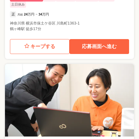
土日休み
正
24
万円
34
万円
月給
~
神奈川県
横浜市保土ケ谷区
川島町1363-1
鶴ヶ峰駅 徒歩17分
キープする
応募画面へ進む