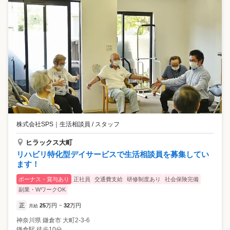
株式会社SPS
｜
生活相談員 / スタッフ
ヒラックス大町
リハビリ特化型デイサービスで生活相談員を募集してい
ます！
ボーナス・賞与あり
正社員
交通費支給
研修制度あり
社会保険完備
副業・WワークOK
正
25
万円
32
万円
月給
~
神奈川県
鎌倉市
大町2-3-6
鎌倉駅 徒歩10分