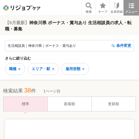
リジョブケア
検索
キープ
会員登録
メニュー
【8月最新】
神奈川県 ボーナス・賞与あり 生活相談員の求人・転
職・募集
条件変更
生活相談員｜神奈川県｜ボーナス・賞与あり
さらに絞り込む
職種 ＋
エリア・駅 ＋
雇用形態 ＋
38
検索結果
件
1ページ目
標準
新着順
更新順