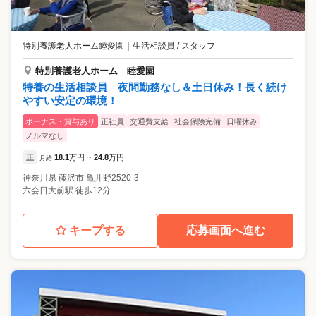
特別養護老人ホーム睦愛園
｜
生活相談員 / スタッフ
特別養護老人ホーム 睦愛園
特養の生活相談員 夜間勤務なし＆土日休み！長く続け
やすい安定の環境！
ボーナス・賞与あり
正社員
交通費支給
社会保険完備
日曜休み
ノルマなし
正
18.1
万円
24.8
万円
月給
~
神奈川県
藤沢市
亀井野2520-3
六会日大前駅 徒歩12分
キープする
応募画面へ進む