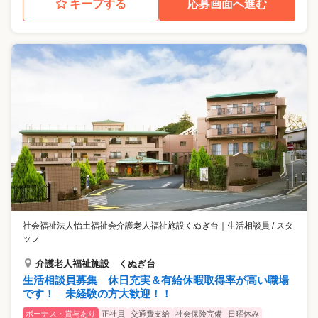
キープする
応募画面へ進む
社会福祉法人怡土福祉会介護老人福祉施設くぬぎ台
｜
生活相談員 / スタ
ッフ
介護老人福祉施設 くぬぎ台
生活相談員募集 休日充実＆有給休暇取得率が高い職場
です！ 未経験の方大歓迎！！
ボーナス・賞与あり
正社員
交通費支給
社会保険完備
日曜休み