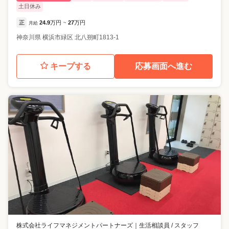
土日休み
正
24.9
万円
27
万円
月給
~
神奈川県
横浜市緑区
北八朔町1813-1
キープする
応募画面へ進む
株式会社ライフマネジメントパートナーズ
｜
生活相談員 / スタッフ