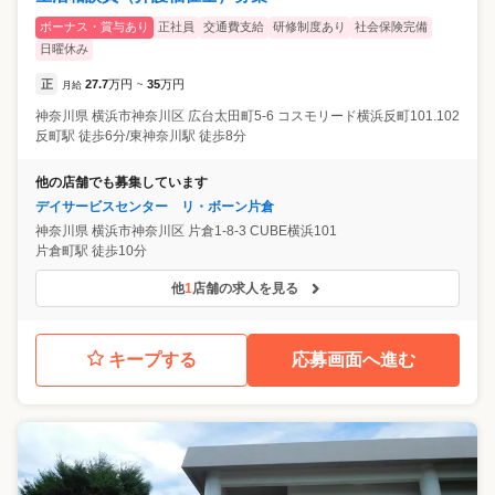
ボーナス・賞与あり
正社員
交通費支給
研修制度あり
社会保険完備
日曜休み
正
27.7
万円
35
万円
月給
~
神奈川県
横浜市神奈川区
広台太田町5-6 コスモリード横浜反町101.102
反町駅 徒歩6分/東神奈川駅 徒歩8分
他の店舗でも募集しています
デイサービスセンター リ・ボーン片倉
神奈川県
横浜市神奈川区
片倉1-8-3 CUBE横浜101
片倉町駅 徒歩10分
他
1
店舗の求人を見る
キープする
応募画面へ進む