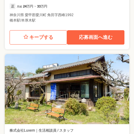
正
24
万円
33
万円
月給
~
神奈川県
愛甲郡愛川町
角田字西峰1992
橋本駅/本厚木駅
キープする
応募画面へ進む
株式会社Luxem
｜
生活相談員 / スタッフ