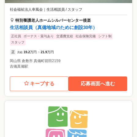
社会福祉法人幸風会
｜
生活相談員 / スタッフ
特別養護老人ホームシルバーセンター後楽
生活相談員（真備地域のために創設30年）
正社員
ボーナス・賞与あり
交通費支給
社会保険完備
シフト制
スタッフ
正
19.2
万円
21.9
万円
月給
~
岡山県
倉敷市
真備町箭田2159
吉備真備駅
キープする
応募画面へ進む