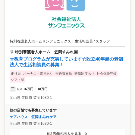
特別養護老人ホームサンフェニックス
｜
生活相談員 / スタッフ
特別養護老人ホーム 笠岡すみれ園
☆教育プログラムが充実しています☆設立40年超の老舗
法人で生活相談員の募集！
正社員
ボーナス・賞与あり
交通費支給
研修制度あり
社会保険完備
シフト制
正
16
万円
18
万円
月給
~
岡山県
笠岡市
笠岡1080-1
他の店舗でも募集しています
ケアハウス 笠岡すみれケア
岡山県
笠岡市
笠岡1080-1
他
3
店舗の求人を見る