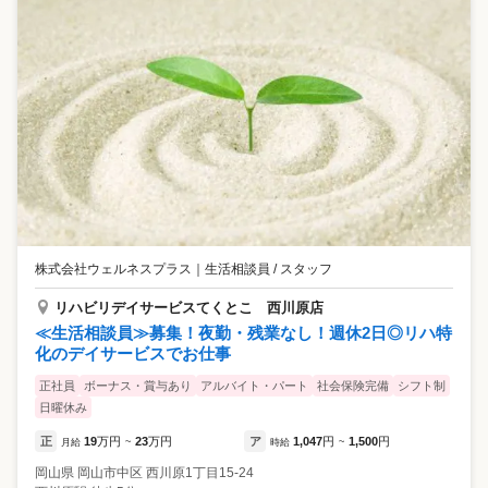
株式会社ウェルネスプラス
｜
生活相談員 / スタッフ
リハビリデイサービスてくとこ 西川原店
≪生活相談員≫募集！夜勤・残業なし！週休2日◎リハ特
化のデイサービスでお仕事
正社員
ボーナス・賞与あり
アルバイト・パート
社会保険完備
シフト制
日曜休み
正
19
万円
23
万円
ア
1,047
円
1,500
円
月給
~
時給
~
岡山県
岡山市中区
西川原1丁目15-24