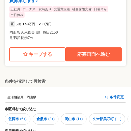
員募集します♪
正社員
ボーナス・賞与あり
交通費支給
社会保険完備
日曜休み
土日休み
正
17.3
万円
20.1
万円
月給
~
岡山県
久米郡美咲町
原田2150
亀甲駅 徒歩7分
キープする
応募画面へ進む
条件を指定して再検索
条件変更
生活相談員｜岡山県
市区町村
で絞り込む
笠岡市
(
5+
)
倉敷市
(
2+
)
岡山市
(
1+
)
久米郡美咲町
(
1+
)