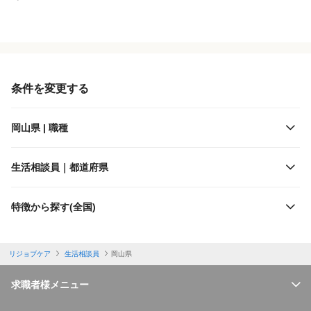
役職・採用対象
JR西日本
雇用形態
井原鉄道
条件を変更する
施設形態
岡山県 | 職種
出勤日数
生活相談員｜都道府県
休日
特徴から探す(全国)
勤務体制
リジョブケア
生活相談員
岡山県
特徴
求職者様メニュー