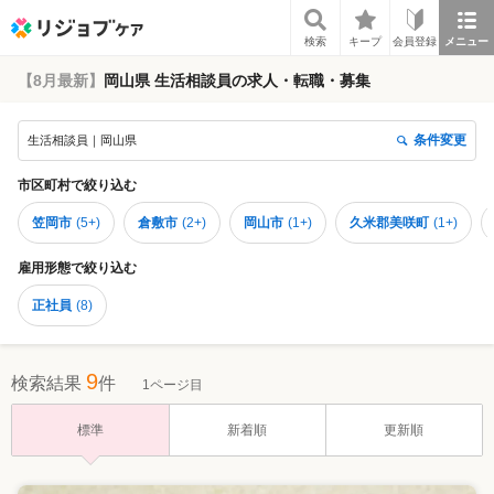
リジョブケア
検索
キープ
会員登録
メニュー
【8月最新】
岡山県 生活相談員の求人・転職・募集
条件変更
生活相談員｜岡山県
市区町村
で絞り込む
笠岡市
(
5+
)
倉敷市
(
2+
)
岡山市
(
1+
)
久米郡美咲町
(
1+
)
雇用形態
で絞り込む
正社員
(
8
)
9
検索結果
件
1ページ目
標準
新着順
更新順