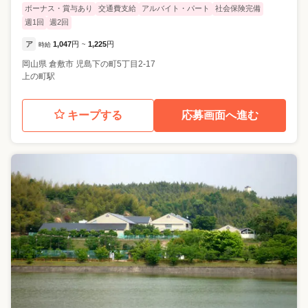
ボーナス・賞与あり
交通費支給
アルバイト・パート
社会保険完備
週1回
週2回
ア
1,047
円
1,225
円
時給
~
岡山県
倉敷市
児島下の町5丁目2-17
上の町駅
キープする
応募画面へ進む