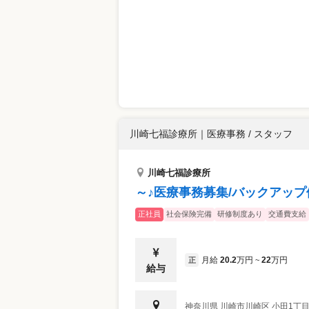
川崎七福診療所
｜
医療事務 / スタッフ
川崎七福診療所
～♪医療事務募集/バックアッ
正社員
社会保険完備
研修制度あり
交通費支給
月給
20.2
万円
22
万円
正
~
給与
神奈川県
川崎市川崎区
小田1丁目