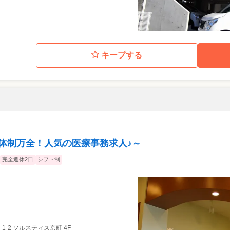
キープする
プ体制万全！人気の医療事務求人♪～
完全週休2日
シフト制
 1-2 ソルスティス京町 4F