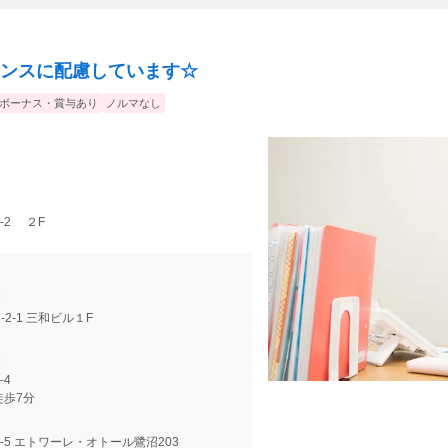
ンスに配慮しています☆
ボーナス・賞与あり
ノルマなし
-2 ２F
-2-1 三和ビル１F
-4
徒歩7分
8-5 エトワーレ・オトール鷺沼203