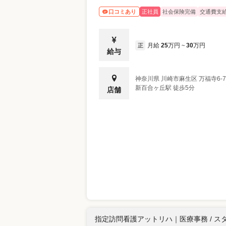
正社員
社会保険完備
交通費支
口コミあり
月給
25
万円
30
万円
正
~
給与
神奈川県
川崎市麻生区
万福寺6-
新百合ヶ丘駅 徒歩5分
店舗
指定訪問看護アットリハ
｜
医療事務 / ス