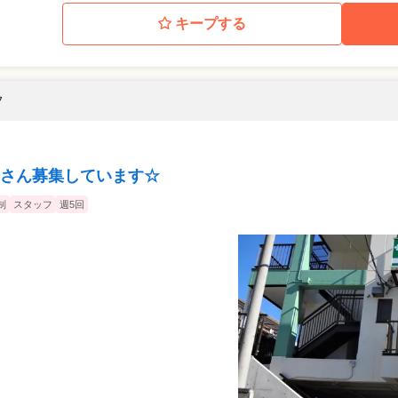
キープする
フ
さん募集しています☆
制
スタッフ
週5回