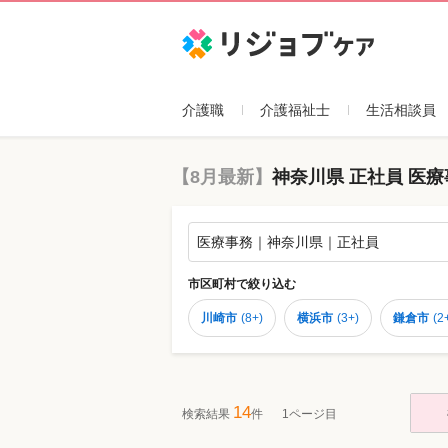
リジョブケア
介護職
介護福祉士
生活相談員
【8月最新】
神奈川県 正社員 医
医療事務｜神奈川県｜正社員
市区町村
で絞り込む
川崎市
(
8+
)
横浜市
(
3+
)
鎌倉市
(
2
14
検索結果
件
1ページ目