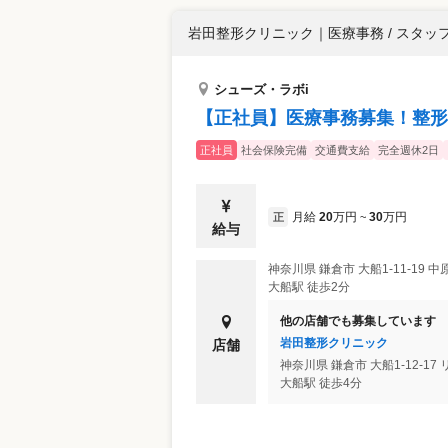
岩田整形クリニック
｜
医療事務 / スタッ
シューズ・ラボi
【正社員】医療事務募集！整形
正社員
社会保険完備
交通費支給
完全週休2日
月給
20
万円
30
万円
正
~
給与
神奈川県
鎌倉市
大船1-11-19 
大船駅 徒歩2分
他の店舗でも募集しています
岩田整形クリニック
店舗
神奈川県
鎌倉市
大船1-12-1
大船駅 徒歩4分