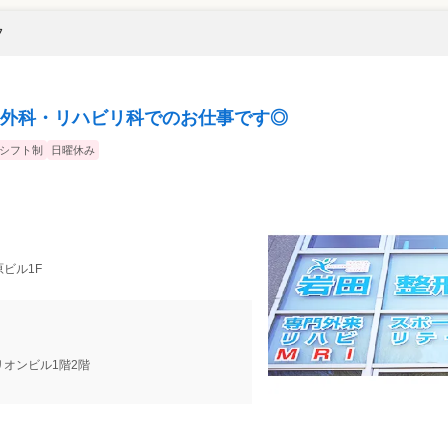
フ
外科・リハビリ科でのお仕事です◎
シフト制
日曜休み
中原ビル1F
7 リオンビル1階2階