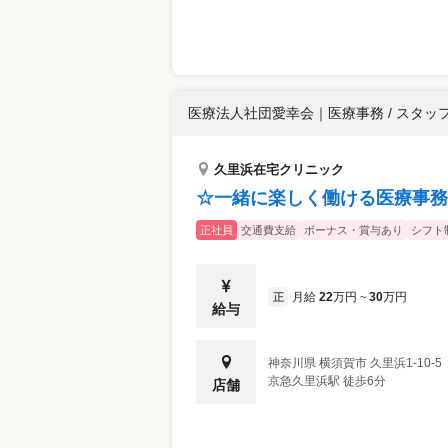
医療法人社団愛幸会
｜
医療事務 / スタッ
久里浜在宅クリニック
☆一緒に楽しく働ける医療事務
正社員
交通費支給
ボーナス・賞与あり
シフト
月給
22
万円
30
万円
正
~
給与
神奈川県
横須賀市
久里浜1-10-5
京急久里浜駅 徒歩6分
店舗