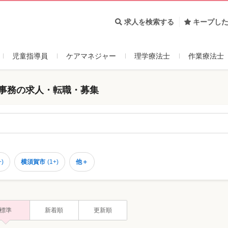
求人を検索する
キープし
児童指導員
ケアマネジャー
理学療法士
作業療法士
療事務の求人・転職・募集
+
)
横須賀市
(
1+
)
他＋
標準
新着順
更新順