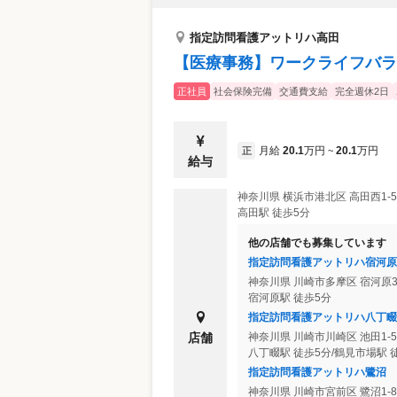
指定訪問看護アットリハ高田
【医療事務】ワークライフバラ
正社員
社会保険完備
交通費支給
完全週休2日
月給
20.1
万円
20.1
万円
正
~
給与
神奈川県
横浜市港北区
高田西1-5
高田駅 徒歩5分
他の店舗でも募集しています
指定訪問看護アットリハ宿河原
神奈川県
川崎市多摩区
宿河原3
宿河原駅 徒歩5分
指定訪問看護アットリハ八丁畷
店舗
神奈川県
川崎市川崎区
池田1-5
八丁畷駅 徒歩5分/鶴見市場駅 
指定訪問看護アットリハ鷺沼
神奈川県
川崎市宮前区
鷺沼1-