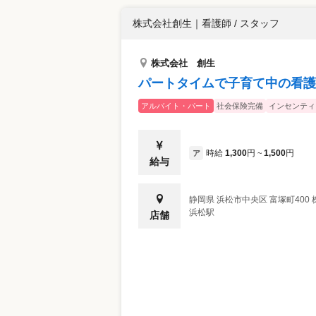
株式会社創生
｜
看護師 / スタッフ
株式会社 創生
パートタイムで子育て中の看護
アルバイト・パート
社会保険完備
インセンティ
時給
1,300
円
1,500
円
ア
~
給与
静岡県
浜松市中央区
富塚町400
浜松駅
店舗