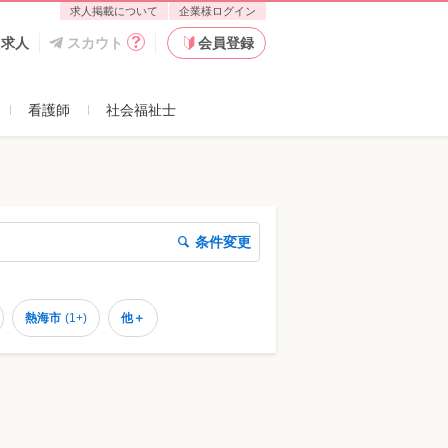
求人掲載について
企業様ログイン
た求人
スカウト
会員登録
看護師
社会福祉士
条件変更
熱海市
(
1+
)
他＋