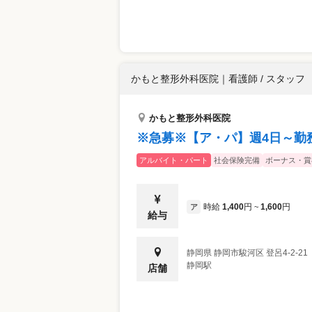
かもと整形外科医院
｜
看護師 / スタッフ
かもと整形外科医院
※急募※【ア・パ】週4日～勤
アルバイト・パート
社会保険完備
ボーナス・賞
時給
1,400
円
1,600
円
ア
~
給与
静岡県
静岡市駿河区
登呂4-2-21
静岡駅
店舗