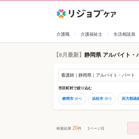
リジョブケア
介護職
介護福祉士
生活相談員
【8月最新】
静岡県 アルバイト・
看護師｜静岡県｜アルバイト・パート
市区町村
で絞り込む
静岡市
(
6+
)
浜松市
(
6+
)
田方郡函
20
検索結果
件
1ページ目