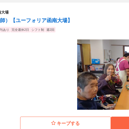
南大場
師）【ユーフォリア函南大場】
与あり
完全週休2日
シフト制
週2回
キープする