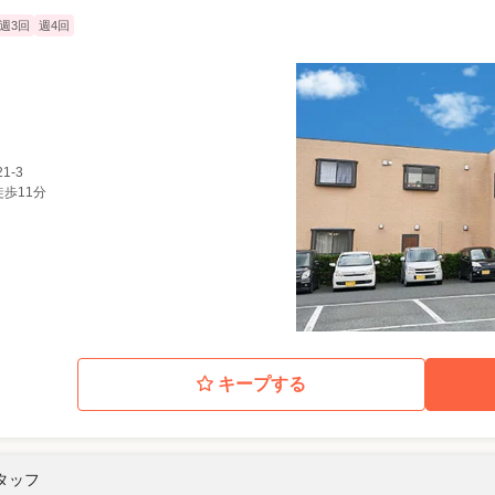
週3回
週4回
1-3
徒歩11分
キープする
スタッフ