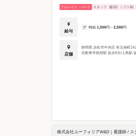
アルバイト・パート
スタッフ
週2回
シフト制
時給
1,500
円
2,500
円
ア
~
給与
静岡県
浜松市中央区
有玉南町242
自動車学校前駅 徒歩8分/上島駅 
店舗
株式会社ユーフォリアW&D
｜
看護師 / 