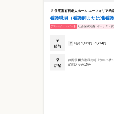
住宅型有料老人ホーム ユーフォリア函
看護職員（看護師または准看護
アルバイト・パート
社会保険完備
ボーナス・賞
時給
1,421
円
1,734
円
ア
~
給与
静岡県
田方郡函南町
上沢675番6
函南駅 徒歩15分
店舗