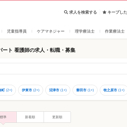
求人を検索する
キープし
児童指導員
ケアマネジャー
理学療法士
作業療法士
パート 看護師の求人・転職・募集
南町
(
2+
)
伊東市
(
2+
)
沼津市
(
1+
)
磐田市
(
1+
)
牧之原市
(
1+
)
標準
新着順
更新順