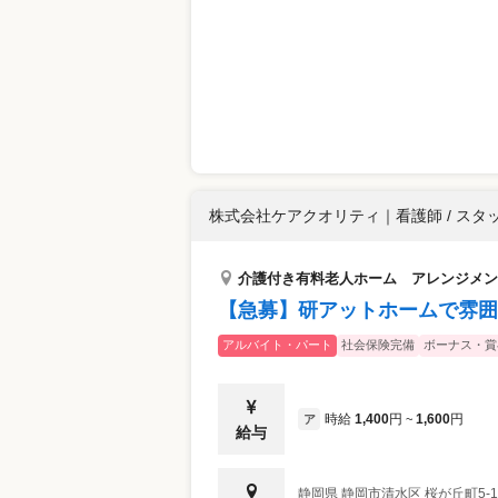
株式会社ケアクオリティ
｜
看護師 / スタ
介護付き有料老人ホーム アレンジメン
【急募】研アットホームで雰囲
アルバイト・パート
社会保険完備
ボーナス・賞
時給
1,400
円
1,600
円
ア
~
給与
静岡県
静岡市清水区
桜が丘町5-1