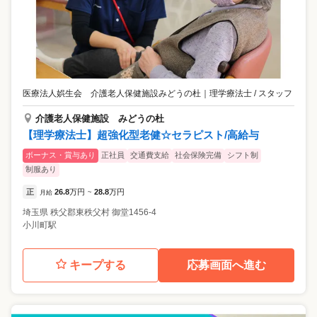
医療法人娯生会 介護老人保健施設みどうの杜
｜
理学療法士 / スタッフ
介護老人保健施設 みどうの杜
【理学療法士】超強化型老健☆セラピスト/高給与
ボーナス・賞与あり
正社員
交通費支給
社会保険完備
シフト制
制服あり
正
26.8
万円
28.8
万円
月給
~
埼玉県
秩父郡東秩父村
御堂1456-4
小川町駅
キープする
応募画面へ進む