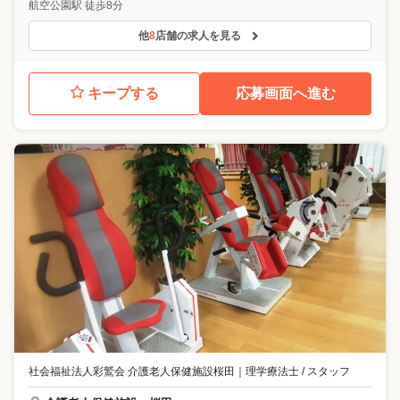
航空公園駅 徒歩8分
他
8
店舗の求人を見る
キープする
応募画面へ進む
社会福祉法人彩鷲会 介護老人保健施設桜田
｜
理学療法士 / スタッフ