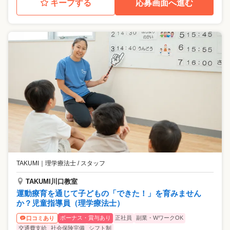
キープする
応募画面へ進む
TAKUMI
｜
理学療法士 / スタッフ
TAKUMI川口教室
運動療育を通じて⼦どもの「できた！」を育みません
か？児童指導員（理学療法士）
ボーナス・賞与あり
正社員
副業・WワークOK
口コミあり
交通費支給
社会保険完備
シフト制