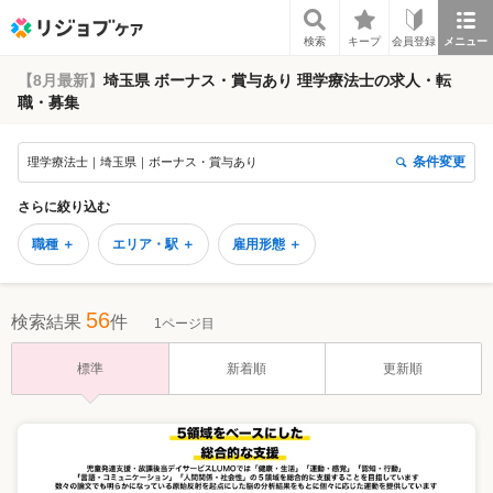
リジョブケア
検索
キープ
会員登録
メニュー
【8月最新】
埼玉県 ボーナス・賞与あり 理学療法士の求人・転
職・募集
条件変更
理学療法士｜埼玉県｜ボーナス・賞与あり
さらに絞り込む
職種 ＋
エリア・駅 ＋
雇用形態 ＋
56
検索結果
件
1ページ目
標準
新着順
更新順