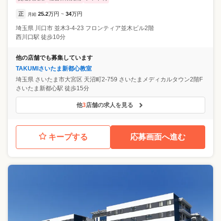
正
25.2
万円
34
万円
月給
~
埼玉県
川口市
並木3-4-23 フロンティア並木ビル2階
西川口駅 徒歩10分
他の店舗でも募集しています
TAKUMIさいたま新都心教室
埼玉県
さいたま市大宮区
天沼町2-759 さいたまメディカルタウン2階F
さいたま新都心駅 徒歩15分
他
3
店舗の求人を見る
キープする
応募画面へ進む