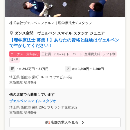
株式会社ヴェルペンファルマ
｜
理学療法士 / スタッフ
ダンス空間 ヴェルペン スマイル スタジオ ジュニア
【理学療法士 募集！】あなたの資格と経験はヴェルペン
で生かしてください！
ボーナス・賞与あり
正社員
アルバイト・パート
交通費支給
シフト制
週3回
正
24.5
万円
31
万円
ア
1,300
円
1,400
円
月給
~
時給
~
埼玉県
飯能市
栄町18-13 コヤマビル2階
東飯能駅 徒歩9分
他の店舗でも募集しています
ヴェルペン スマイル スタジオ
埼玉県
飯能市
栄町20-1 ブリランテ飯能202
東飯能駅 徒歩8分
他
3
店舗の求人を見る