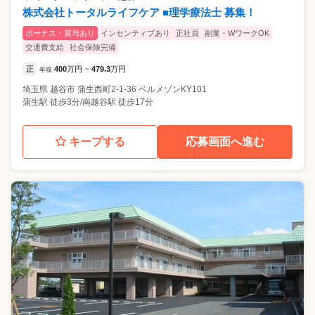
株式会社トータルライフケア ■理学療法士 募集！
ボーナス・賞与あり
インセンティブあり
正社員
副業・WワークOK
交通費支給
社会保険完備
正
400
万円
479.3
万円
年収
~
埼玉県
越谷市
蒲生西町2-1-36 ベルメゾンKY101
蒲生駅 徒歩3分/南越谷駅 徒歩17分
キープする
応募画面へ進む