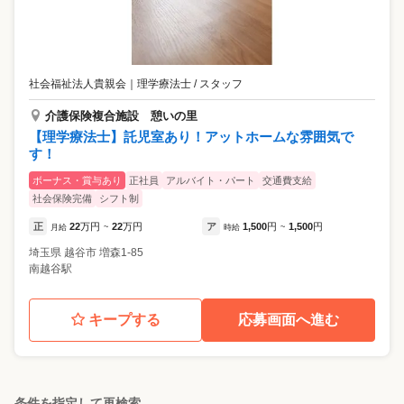
社会福祉法人貴親会
｜
理学療法士 / スタッフ
介護保険複合施設 憩いの里
【理学療法士】託児室あり！アットホームな雰囲気で
す！
ボーナス・賞与あり
正社員
アルバイト・パート
交通費支給
社会保険完備
シフト制
正
22
万円
22
万円
ア
1,500
円
1,500
円
月給
~
時給
~
埼玉県
越谷市
増森1-85
南越谷駅
キープする
応募画面へ進む
条件を指定して再検索