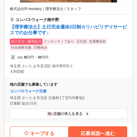
株式会社R-monkey
｜
理学療法士 / スタッフ
コンパスウォーク南中野
【理学療法士】土日完全週休2日制☆リハビリデイサービ
スでのお仕事です♪
ボーナス・賞与あり
インセンティブあり
正社員
交通費支給
社会保険完備
日曜休み
正
35
万円
50
万円
月給
~
埼玉県
さいたま市見沼区
南中野835‐1
大和田駅
他の店舗でも募集しています
コンパスウォーク日進
埼玉県
さいたま市北区
日進町1丁目529番地2
日進駅 徒歩15分
他
1
店舗の求人を見る
キープする
応募画面へ進む