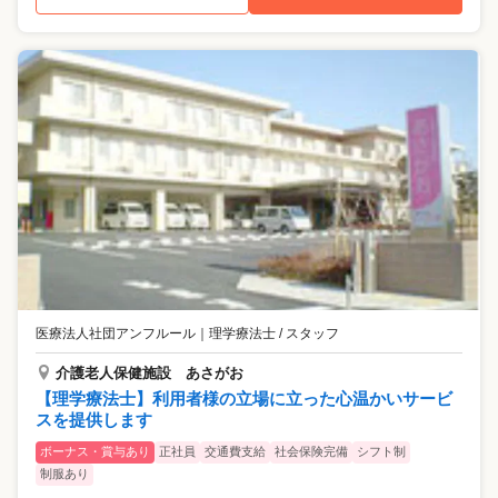
医療法人社団アンフルール
｜
理学療法士 / スタッフ
介護老人保健施設 あさがお
【理学療法士】利用者様の立場に立った心温かいサービ
スを提供します
ボーナス・賞与あり
正社員
交通費支給
社会保険完備
シフト制
制服あり