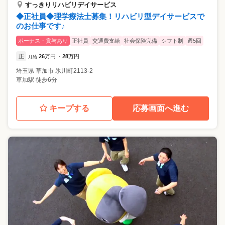
すっきりリハビリデイサービス
◆正社員◆理学療法士募集！リハビリ型デイサービスで
のお仕事です♪
ボーナス・賞与あり
正社員
交通費支給
社会保険完備
シフト制
週5回
正
26
万円
28
万円
月給
~
埼玉県
草加市
氷川町2113-2
草加駅 徒歩6分
キープする
応募画面へ進む