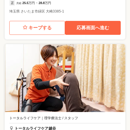
正
25.5
万円
28.8
万円
月給
~
埼玉県
さいたま市緑区
大崎3385-1
キープする
応募画面へ進む
トータルライフケア
｜
理学療法士 / スタッフ
トータルライフケア越谷