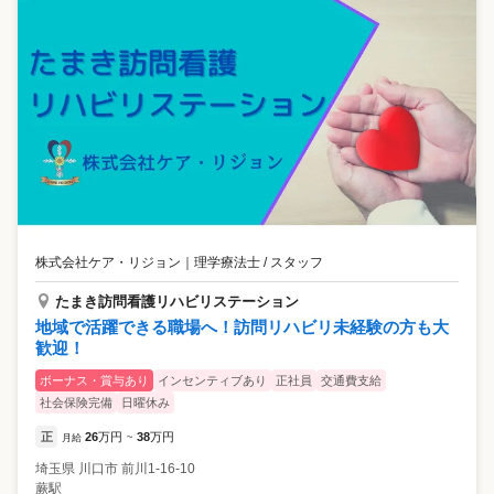
株式会社ケア・リジョン
｜
理学療法士 / スタッフ
たまき訪問看護リハビリステーション
地域で活躍できる職場へ！訪問リハビリ未経験の方も大
歓迎！
ボーナス・賞与あり
インセンティブあり
正社員
交通費支給
社会保険完備
日曜休み
正
26
万円
38
万円
月給
~
埼玉県
川口市
前川1-16-10
蕨駅