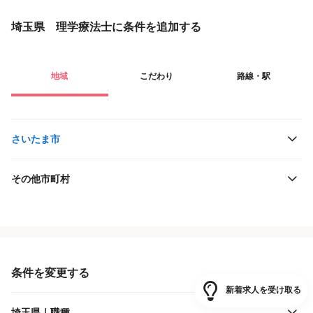
埼玉県 理学療法士に条件を追加する
地域
こだわり
路線・駅
さいたま市
その他市町村
役職・採用対象
JR東日本
雇用形態
東武鉄道
条件を変更する
新着求人を受け取る
施設形態
西武鉄道
埼玉県｜職種