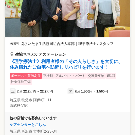
医療生協さいたま生活協同組合法人本部
｜
理学療法士 / スタッフ
生協ちちぶケアステーション
《理学療法士》利用者様の「その人らしさ」を大切に、
住み慣れたご自宅へ訪問しリハビリを行います！
ボーナス・賞与あり
正社員
アルバイト・パート
交通費支給
週1回
社会保険完備
正
22.2
万円
22.2
万円
ア
1,500
円
1,500
円
月給
~
時給
~
埼玉県
秩父市
阿保町1-11
西武秩父駅
他の店舗でも募集しています
ケアセンターとこしん
埼玉県
所沢市
宮本町2-23-34