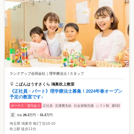
ランクアップ合同会社
｜
理学療法士 / スタッフ
こぱんはうすさくら 鴻巣吹上教室
《正社員・パート》理学療法士募集！2024年春オープン
予定の教室です♪
ボーナス・賞与あり
正社員
交通費支給
社会保険完備
シフト制
週5回
正
26.3
万円
31.3
万円
月給
~
埼玉県
鴻巣市
南2丁目10-10
吹上駅 徒歩11分