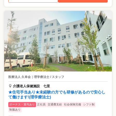
医療法人 久幸会
｜
理学療法士 / スタッフ
介護老人保健施設 七里
★住宅手当あり★未経験の方でも研修があるので安心し
て働けます!(理学療法士)
ボーナス・賞与あり
正社員
交通費支給
社会保険完備
シフト制
制服あり