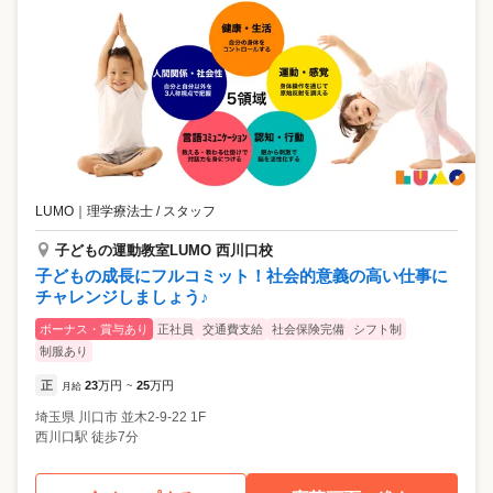
LUMO
｜
理学療法士 / スタッフ
子どもの運動教室LUMO 西川口校
子どもの成長にフルコミット！社会的意義の高い仕事に
チャレンジしましょう♪
ボーナス・賞与あり
正社員
交通費支給
社会保険完備
シフト制
制服あり
正
23
万円
25
万円
月給
~
埼玉県
川口市
並木2-9-22 1F
西川口駅 徒歩7分