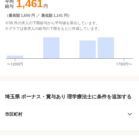
1,461
平均
給与
円
（
最高額 1,650 円
／
最低額 1,141 円
）
※56 件の求人の下限給与から平均値を算出しています。
※グラフは各求人の給与の下限をもとに作成しています。
埼玉県 ボーナス・賞与あり 理学療法士に条件を追加する
市区町村