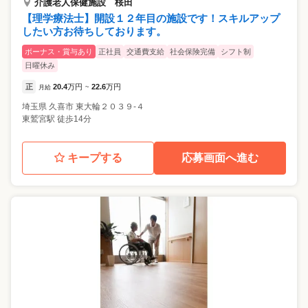
介護老人保健施設 桜田
【理学療法士】開設１２年目の施設です！スキルアップ
したい方お待ちしております。
ボーナス・賞与あり
正社員
交通費支給
社会保険完備
シフト制
日曜休み
正
20.4
万円
22.6
万円
月給
~
埼玉県
久喜市
東大輪２０３９-４
東鷲宮駅 徒歩14分
キープする
応募画面へ進む