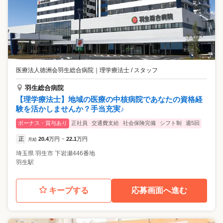
医療法人徳洲会羽生総合病院
｜
理学療法士 / スタッフ
羽生総合病院
【理学療法士】地域の医療の中核病院であなたの資格経
験を活かしませんか？手当充実♪
ボーナス・賞与あり
正社員
交通費支給
社会保険完備
シフト制
週5回
正
20.4
万円
22.1
万円
月給
~
埼玉県
羽生市
下岩瀬446番地
羽生駅
キープする
応募画面へ進む