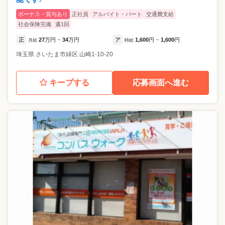
ボーナス・賞与あり
正社員
アルバイト・パート
交通費支給
社会保険完備
週1回
正
27
万円
34
万円
ア
1,600
円
1,600
円
月給
~
時給
~
埼玉県
さいたま市緑区
山崎1-10-20
キープする
応募画面へ進む