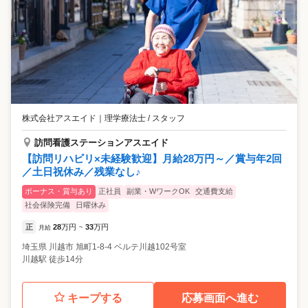
株式会社アスエイド
｜
理学療法士 / スタッフ
訪問看護ステーションアスエイド
【訪問リハビリ×未経験歓迎】月給28万円～／賞与年2回
／土日祝休み／残業なし♪
ボーナス・賞与あり
正社員
副業・WワークOK
交通費支給
社会保険完備
日曜休み
正
28
万円
33
万円
月給
~
埼玉県
川越市
旭町1-8-4 ベルテ川越102号室
川越駅 徒歩14分
キープする
応募画面へ進む