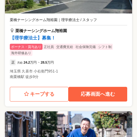
栗橋ナーシングホーム翔裕園
｜
理学療法士 / スタッフ
栗橋ナーシングホーム翔裕園
【理学療法士】募集！
ボーナス・賞与あり
正社員
交通費支給
社会保険完備
シフト制
海外研修あり
正
24.2
万円
28.5
万円
月給
~
埼玉県
久喜市
小右衛門951-1
南栗橋駅 徒歩9分
キープする
応募画面へ進む