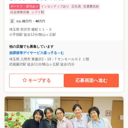
ボーナス・賞与あり
インセンティブあり
正社員
交通費支給
社会保険完備
シフト制
正
25
万円
40
万円
月給
~
埼玉県
所沢市
榎町１１－５
小手指駅 徒歩12分/狭山ヶ丘駅
他の店舗でも募集しています
放課後等デイサービス楽っ子る～む
埼玉県
入間市
東藤沢2－19－7 サンモールＯＺ １階
武蔵藤沢駅 徒歩11分/狭山ヶ丘駅 徒歩15分
キープする
応募画面へ進む