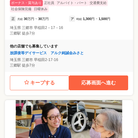
ボーナス・賞与あり
正社員
アルバイト・パート
交通費支給
社会保険完備
日曜休み
正
30
万円
30
万円
ア
1,300
円
1,500
円
月給
~
時給
~
埼玉県
三郷市
早稲田2－17－16
三郷駅 徒歩7分
他の店舗でも募集しています
放課後等デイサービス アルク純誠会みさと
埼玉県
三郷市
早稲田2-17-16
三郷駅 徒歩7分
キープする
応募画面へ進む