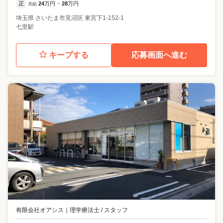
正
24
万円
28
万円
月給
~
埼玉県
さいたま市見沼区
東宮下1-152-1
七里駅
キープする
応募画面へ進む
有限会社オアシス
｜
理学療法士 / スタッフ