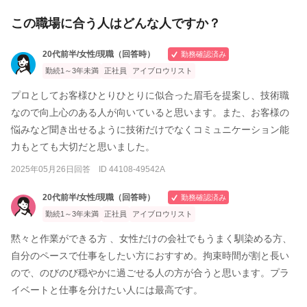
この職場に合う人はどんな人ですか？
20代前半/女性/現職（回答時）
勤務確認済み
勤続1～3年未満
正社員
アイブロウリスト
プロとしてお客様ひとりひとりに似合った眉毛を提案し、技術職
なので向上心のある人が向いていると思います。また、お客様の
悩みなど聞き出せるように技術だけでなくコミュニケーション能
力もとても大切だと思いました。
2025年05月26日回答 ID 44108-49542A
20代前半/女性/現職（回答時）
勤務確認済み
勤続1～3年未満
正社員
アイブロウリスト
黙々と作業ができる方 、女性だけの会社でもうまく馴染める方、
自分のペースで仕事をしたい方におすすめ。拘束時間が割と長い
ので、のびのび穏やかに過ごせる人の方が合うと思います。プラ
イベートと仕事を分けたい人には最高です。