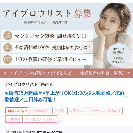
アイブロウリスト
│
施術者
✨給与35万超続々×早上がりOK✨1:3の少人数研修／未経
験歓迎／土日休み可能！
口コミあり
美容師免許
正社員
大手サロン
ボーナス・賞与あり
日曜休み
インセンティブあり
...
正社員
/
月給
21.5
万円
〜
50
万円