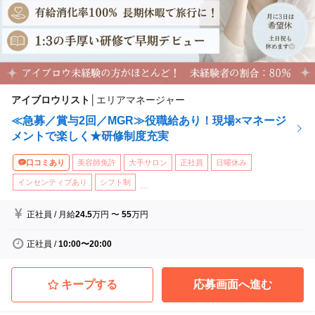
アイブロウリスト
│
エリアマネージャー
≪急募／賞与2回／MGR≫役職給あり！現場×マネージ
メントで楽しく★研修制度充実
口コミあり
美容師免許
大手サロン
正社員
日曜休み
インセンティブあり
シフト制
...
正社員
/
月給
24.5
万円
〜
55
万円
正社員
/
10:00〜20:00
キープする
応募画面へ進む