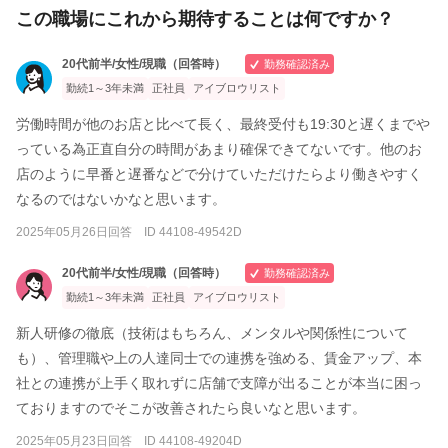
この職場にこれから期待することは何ですか？
20代前半/女性/現職（回答時）
勤務確認済み
勤続1～3年未満
正社員
アイブロウリスト
労働時間が他のお店と比べて長く、最終受付も19:30と遅くまでや
っている為正直自分の時間があまり確保できてないです。他のお
店のように早番と遅番などで分けていただけたらより働きやすく
なるのではないかなと思います。
2025年05月26日回答 ID 44108-49542D
20代前半/女性/現職（回答時）
勤務確認済み
勤続1～3年未満
正社員
アイブロウリスト
新人研修の徹底（技術はもちろん、メンタルや関係性について
も）、管理職や上の人達同士での連携を強める、賃金アップ、本
社との連携が上手く取れずに店舗で支障が出ることが本当に困っ
ておりますのでそこが改善されたら良いなと思います。
2025年05月23日回答 ID 44108-49204D