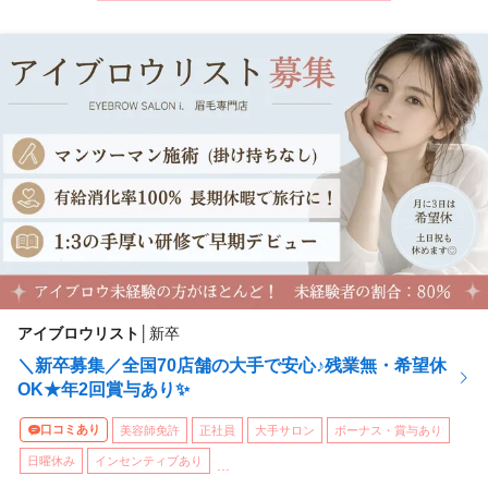
アイブロウリスト
│
新卒
＼新卒募集／全国70店舗の大手で安心♪残業無・希望休
OK★年2回賞与あり✨
口コミあり
美容師免許
正社員
大手サロン
ボーナス・賞与あり
日曜休み
インセンティブあり
...