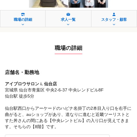
職場の詳細
求人一覧
スタッフ・顧客
職場の詳細
店舗名・勤務地
アイブロウサロン i. 仙台店
宮城県 仙台市青葉区 中央2-6-37 中央レンドビル8F
仙台駅 徒歩5分
仙台駅西口からアーケードのハピナ名掛丁の2本目入り口を右手に
曲がると、auショップがあり、道なりに進むと近畿ツーリストと
すた丼さんの間にある【中央レントビル】の入り口が見えてきま
す。そちらの【8階】です。