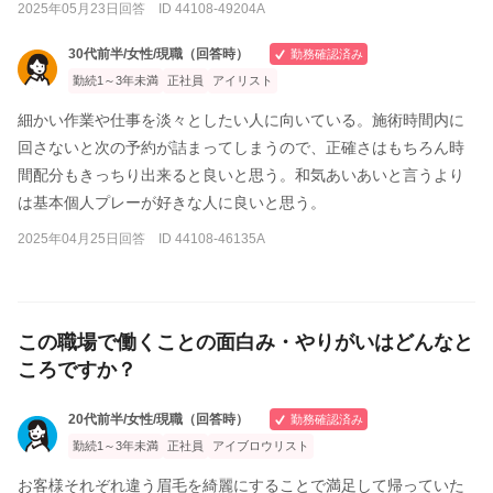
2025年05月23日回答 ID 44108-49204A
30代前半/女性/現職（回答時）
勤務確認済み
勤続1～3年未満
正社員
アイリスト
細かい作業や仕事を淡々としたい人に向いている。施術時間内に
回さないと次の予約が詰まってしまうので、正確さはもちろん時
間配分もきっちり出来ると良いと思う。和気あいあいと言うより
は基本個人プレーが好きな人に良いと思う。
2025年04月25日回答 ID 44108-46135A
この職場で働くことの面白み・やりがいはどんなと
ころですか？
20代前半/女性/現職（回答時）
勤務確認済み
勤続1～3年未満
正社員
アイブロウリスト
お客様それぞれ違う眉毛を綺麗にすることで満足して帰っていた