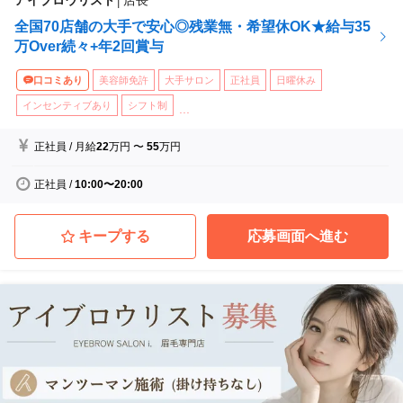
全国70店舗の大手で安心◎残業無・希望休OK★給与35
万Over続々+年2回賞与
口コミあり
美容師免許
大手サロン
正社員
日曜休み
インセンティブあり
シフト制
...
正社員
/
月給
22
万円
〜
55
万円
正社員
/
10:00〜20:00
キープする
応募画面へ進む