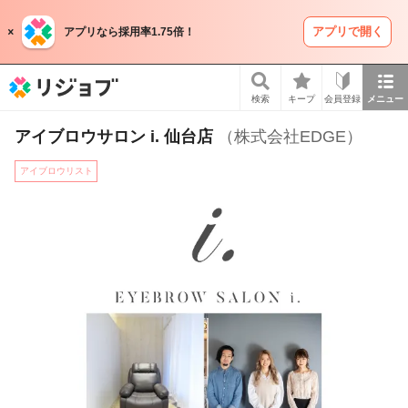
アプリで開く
アプリなら採用率1.75倍！
リジョブ
検索
キープ
会員登録
メニュー
アイブロウサロン i. 仙台店
（株式会社EDGE）
アイブロウリスト