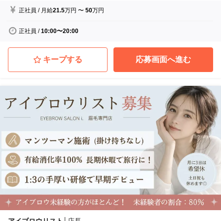
正社員
/
月給
21.5
万円
〜
50
万円
正社員
/
10:00〜20:00
キープする
応募画面へ進む
アイブロウリスト
│
店長