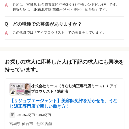
住所は「宮城県 仙台市青葉区 中央2-6-37 中央レンドビル8F」です。
A
最寄り駅は「JR東北本線(黒磯～利府・盛岡) 仙台駅」です。
Q
どの職種での募集がありますか？
この店舗では「アイブロウリスト」での募集をしています。
A
お探しの求人に応募した人は下記の求人にも興味を
持っています。
株式会社ミース（うなじ矯正専門店ミース）
/
アイ
ブロウリスト / 施術者
【リジョブエージェント】美容師免許を活かせる、うな
じ矯正専門店で新しい働き方！
正
25.0
万円
40.0
万円
月給
~
宮城県 仙台市...他90店舗