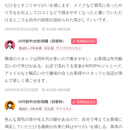
だけるとすごくやりがいを感じます。メイクなど眉毛に合ったや
り方をお伝えして口コミなどで描きやすくなったと書いていただ
けるところも自分の技術が認められた気がしていいです。
2025年05月26日回答 ID 44108-49542B
20代前半/女性/現職（回答時）
勤務確認済み
勤続1～3年未満
正社員
アイブロウリスト
職場のスタッフは同年代が多いので働きやすい、お客様は年代幅
広いので学びがある。お店で流れてる音楽がKPOPやジャニーズ、
アイドルなど幅広いので趣味の合うお客様やスタッフと会話が弾
んで楽しく過ごせます。
2025年05月23日回答 ID 44108-49204B
30代前半/女性/現職（回答時）
勤務確認済み
勤続1～3年未満
正社員
アイリスト
色んな眉毛の形や生え方の癖があるので、自分で考えてお客様に
満足していただける施術が出来た時はやりがいを感じる。基本の