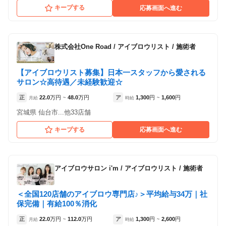
キープする
応募画面へ進む
株式会社One Road
/
アイブロウリスト / 施術者
【アイブロウリスト募集】日本一スタッフから愛される
サロン☆高待遇／未経験歓迎☆
正
22.0
万円
48.0
万円
ア
1,300
円
1,600
円
月給
~
時給
~
宮城県 仙台市...他33店舗
キープする
応募画面へ進む
アイブロウサロン i'm
/
アイブロウリスト / 施術者
＜全国120店舗のアイブロウ専門店♪＞平均給与34万｜社
保完備｜有給100％消化
正
22.0
万円
112.0
万円
ア
1,300
円
2,600
円
月給
~
時給
~