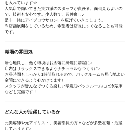
を入れています☆
人気店で働いてきた実力派のスタッフが責任者。面倒見もよいの
で、技術も安心です。少人数で、皆仲良し♪
是非一緒にアイブロウサロンi..を広げていきましょう。
※店舗展開をしているため、希望者は店長にすぐなることも可能
です。
職場の雰囲気
居心地良し、働く環境はお洒落に綺麗に清潔に♪
店内はリラックスできるようナチュラルなつくりに♪
お昼時間もしっかり1時間取れるので、バックルームも居心地よい
空間にできるよう心がけてます♪
スタッフが皆んなでつくる楽しい環境◎バックルームには冷蔵庫
なども完備です！
どんな人が活躍しているか
元美容師や元アイリスト、美容部員の方々などが多数在籍・活躍
しております♪