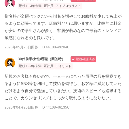
勤続1～3年未満
正社員
アイブロウリスト
指名料が全額バックだから指名を増やしてお給料が少しでも上が
るように頑張ってます。店舗別だとは思いますが、比較的に料金
が安いので学生さんが多く、客層が若めなので最新のトレンドに
敏感になれるのも良いです。
2025年05月23日回答 ID 44108-49204C
30代前半/女性/現職（回答時）
勤務確認済み
勤続1～3年未満
正社員
アイリスト
新規のお客様も多いので、一人一人に合った眉毛の形を提案でき
るようにSNS等を利用して技術を習得し、お客様に満足していた
だけるよう自分で勉強していきたい。技術のスピードも追求する
ことで、カウンセリングもしっかり取れるようになりたい。
2025年04月25日回答 ID 44108-46135C