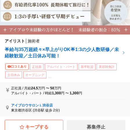
アイリスト
│
施術者
🌟給与35万超続々×早上がりOK🌟1:3の少人数研修／未
経験歓迎／土日休み可能！
口コミあり
正社員
アルバイト・パート
新卒歓迎
美容師免許
土日休み
オープニング
...
正社員
/
月給
24.5
万円
〜
50
万円
アルバイト・パート
/
時給
1,300
円
〜
1,300
円
アイブロウサロン i. 渋谷店
東京都渋谷区
(渋谷駅 徒歩 2分)
キープする
募集停止