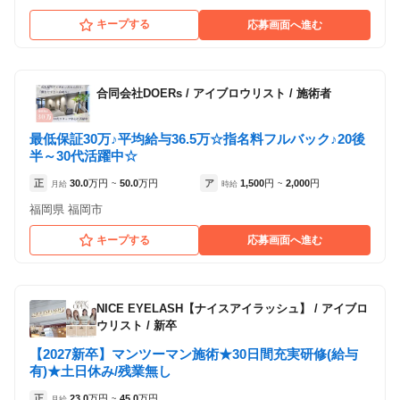
キープする
応募画面へ進む
合同会社DOERs
/
アイブロウリスト / 施術者
最低保証30万♪平均給与36.5万☆指名料フルバック♪20後
半～30代活躍中☆
正
30.0
万円
50.0
万円
ア
1,500
円
2,000
円
月給
~
時給
~
福岡県 福岡市
キープする
応募画面へ進む
NICE EYELASH【ナイスアイラッシュ】
/
アイブロ
ウリスト / 新卒
【2027新卒】マンツーマン施術★30日間充実研修(給与
有)★土日休み/残業無し
正
23.0
万円
45.0
万円
月給
~