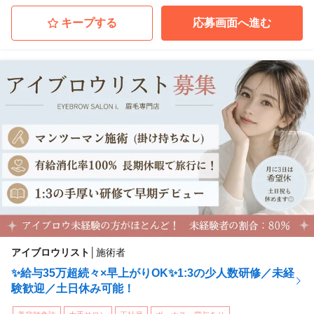
アイブロウサロン i. 旭川店
北海道旭川市
(永山駅 徒歩 9分)
キープする
応募画面へ進む
アイブロウサロン i. 盛岡店
岩手県盛岡市
(盛岡駅)
アイブロウサロン i. 仙台店
宮城県仙台市青葉区
(仙台駅 徒歩 5分)
アイブロウサロン i. 山形店
山形県山形市
(山形駅)
...他
アイブロウリスト
│
施術者
✨給与35万超続々×早上がりOK✨1:3の少人数研修／未経
験歓迎／土日休み可能！