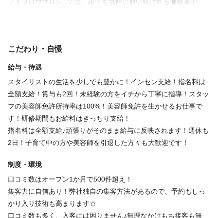
アイブロウサロン i.では、誰でも気軽に通い続けれる価格帯で、
誰でもご利用しやすい眉毛専門サロンとして展開していきます。
社員の美容師免許所持率は100%で美容師免許を持つ全ての人が長
く続けられる職場を目指しております。
こだわり・自慢
お客様の声を聴くことで深まっていく、関わる人たちの大切な物
語を共に作り続けていけるサロンを目指しています。
給与・待遇
スタイリストの生活を少しでも豊かに！インセン支給！指名料は
全額支給！賞与も2回！未経験の方をイチから丁寧に指導！スタッ
フの美容師免許所持率は100%！美容師免許を生かせるお仕事で
す！研修期間もお給料はきっちり支給！
指名料は全額支給♪頑張りがそのまま給与に反映されます！週休も
2日！子育て中の方や美容師を引退した方々も大歓迎です！
制度・環境
口コミ数はオープン1か月で500件超え！
集客力に自信あり！弊社独自の集客方法があるので、予約もしっ
かり入り技術も高まります☆
口コミ数も多く、入客には困りません♪無理なかけもち接客も無