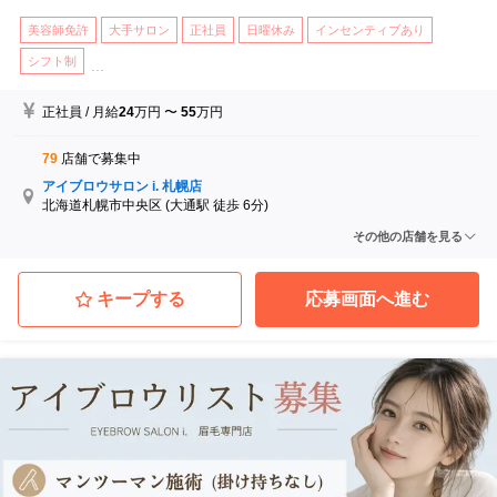
美容師免許
大手サロン
正社員
日曜休み
インセンティブあり
シフト制
...
正社員
/
月給
24
万円
〜
55
万円
79
店舗で募集中
アイブロウサロン i. 札幌店
北海道札幌市中央区
(大通駅 徒歩 6分)
アイブロウサロン i. 札幌琴似店
その他の店舗を見る
北海道札幌市西区
(琴似駅 徒歩 3分)
アイブロウサロン i. 旭川店
北海道旭川市
(永山駅 徒歩 9分)
キープする
応募画面へ進む
アイブロウサロン i. 盛岡店
岩手県盛岡市
(盛岡駅)
アイブロウサロン i. 仙台店
宮城県仙台市青葉区
(仙台駅 徒歩 5分)
アイブロウサロン i. 山形店
山形県山形市
(山形駅)
...他