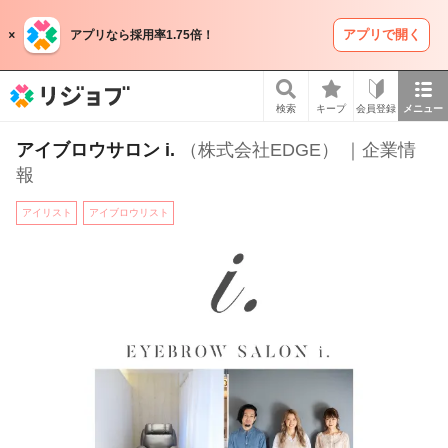
アプリで開く
アプリなら採用率1.75倍！
リジョブ
検索
キープ
会員登録
メニュー
アイブロウサロン i.
（株式会社EDGE） ｜企業情
報
アイリスト
アイブロウリスト