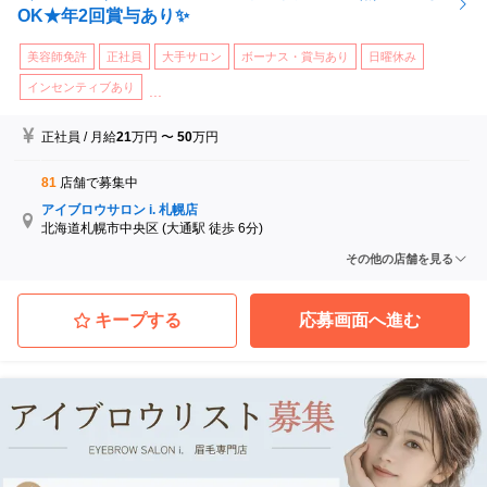
OK★年2回賞与あり✨
美容師免許
正社員
大手サロン
ボーナス・賞与あり
日曜休み
インセンティブあり
...
正社員
/
月給
21
万円
〜
50
万円
81
店舗で募集中
アイブロウサロン i. 札幌店
北海道札幌市中央区
(大通駅 徒歩 6分)
アイブロウサロン i. 札幌琴似店
その他の店舗を見る
北海道札幌市西区
(琴似駅 徒歩 3分)
アイブロウサロン i. 旭川店
北海道旭川市
(永山駅 徒歩 9分)
キープする
応募画面へ進む
アイブロウサロン i. 盛岡店
岩手県盛岡市
(盛岡駅)
アイブロウサロン i. 仙台店
宮城県仙台市青葉区
(仙台駅 徒歩 5分)
アイブロウサロン i. 山形店
山形県山形市
(山形駅)
...他