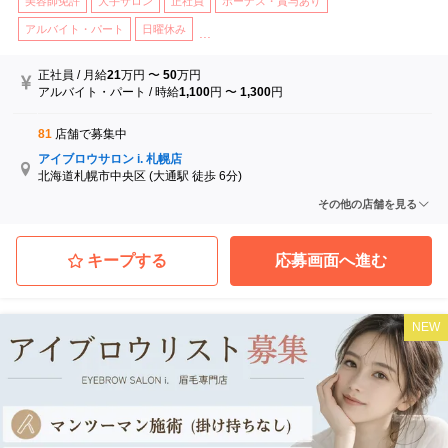
美容師免許
大手サロン
正社員
ボーナス・賞与あり
アルバイト・パート
日曜休み
...
正社員
/
月給
21
万円
〜
50
万円
アルバイト・パート
/
時給
1,100
円
〜
1,300
円
81
店舗で募集中
アイブロウサロン i. 札幌店
北海道札幌市中央区
(大通駅 徒歩 6分)
アイブロウサロン i. 札幌琴似店
その他の店舗を見る
北海道札幌市西区
(琴似駅 徒歩 3分)
アイブロウサロン i. 旭川店
北海道旭川市
(永山駅 徒歩 9分)
キープする
応募画面へ進む
アイブロウサロン i. 盛岡店
岩手県盛岡市
(盛岡駅)
アイブロウサロン i. 仙台店
NEW
宮城県仙台市青葉区
(仙台駅 徒歩 5分)
アイブロウサロン i. 山形店
山形県山形市
(山形駅)
...他