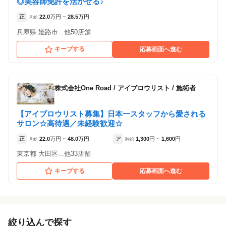
◎美容師免許を活かせる♪
正
22.0
万円
28.5
万円
月給
~
兵庫県 姫路市...他50店舗
キープする
応募画面へ進む
株式会社One Road
/
アイブロウリスト / 施術者
【アイブロウリスト募集】日本一スタッフから愛される
サロン☆高待遇／未経験歓迎☆
正
22.0
万円
48.0
万円
ア
1,300
円
1,600
円
月給
~
時給
~
東京都 大田区...他33店舗
キープする
応募画面へ進む
絞り込んで探す