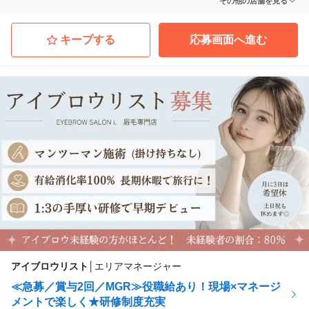
その他の店舗を見る
福岡県北九州市小倉北区
(平和通駅 徒歩 5分)
アイブロウサロン i. 浜松店
静岡県浜松市中央区
(新浜松駅 徒歩 2分)
キープする
応募画面へ進む
アイブロウリスト
│
エリアマネージャー
≪急募／賞与2回／MGR≫役職給あり！現場×マネージ
メントで楽しく★研修制度充実