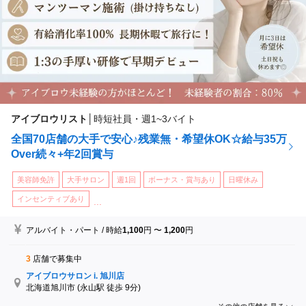
アイブロウリスト
│
時短社員・週1~3バイト
全国70店舗の大手で安心♪残業無・希望休OK☆給与35万
Over続々+年2回賞与
美容師免許
大手サロン
週1回
ボーナス・賞与あり
日曜休み
インセンティブあり
...
アルバイト・パート
/
時給
1,100
円
〜
1,200
円
3
店舗で募集中
アイブロウサロン i. 旭川店
北海道旭川市
(永山駅 徒歩 9分)
アイブロウサロン i. 小倉店