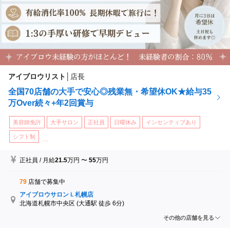
アイブロウリスト
│
店長
全国70店舗の大手で安心◎残業無・希望休OK★給与35
万Over続々+年2回賞与
美容師免許
大手サロン
正社員
日曜休み
インセンティブあり
シフト制
...
正社員
/
月給
21.5
万円
〜
55
万円
79
店舗で募集中
アイブロウサロン i. 札幌店
北海道札幌市中央区
(大通駅 徒歩 6分)
アイブロウサロン i. 札幌琴似店
その他の店舗を見る
北海道札幌市西区
(琴似駅 徒歩 3分)