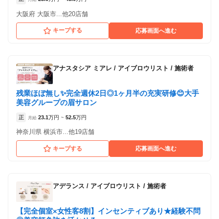
大阪府 大阪市...他20店舗
キープする
応募画面へ進む
アナスタシア ミアレ
/
アイブロウリスト / 施術者
残業ほぼ無し✨完全週休2日◎1ヶ月半の充実研修😊大手
美容グループの眉サロン
正
23.1
万円
52.5
万円
月給
~
神奈川県 横浜市...他19店舗
キープする
応募画面へ進む
アデランス
/
アイブロウリスト / 施術者
【完全個室×女性客8割】インセンティブあり★経験不問