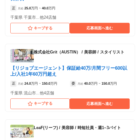
正
25.0
万円
40.0
万円
月給
~
千葉県 千葉市...他24店舗
キープする
応募画面へ進む
株式会社Grit（AUSTIN）
/
美容師 / スタイリスト
【リジョブエージェント】保証給40万/月間フリー600以
上/入社1年60万円超え
正
24.0
万円
150.0
万円
委
40.0
万円
150.0
万円
月給
~
月給
~
千葉県 流山市...他4店舗
キープする
応募画面へ進む
LeaF(リーフ)
/
美容師 / 時短社員・週1~3バイト