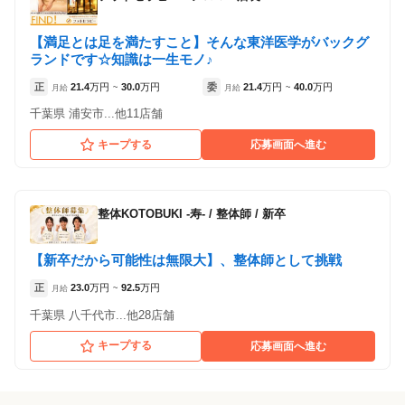
【満足とは足を満たすこと】そんな東洋医学がバックグ
ランドです☆知識は一生モノ♪
正
21.4
万円
30.0
万円
委
21.4
万円
40.0
万円
月給
~
月給
~
千葉県 浦安市...他11店舗
キープする
応募画面へ進む
整体KOTOBUKI -寿-
/
整体師 / 新卒
【新卒だから可能性は無限大】、整体師として挑戦
正
23.0
万円
92.5
万円
月給
~
千葉県 八千代市...他28店舗
キープする
応募画面へ進む