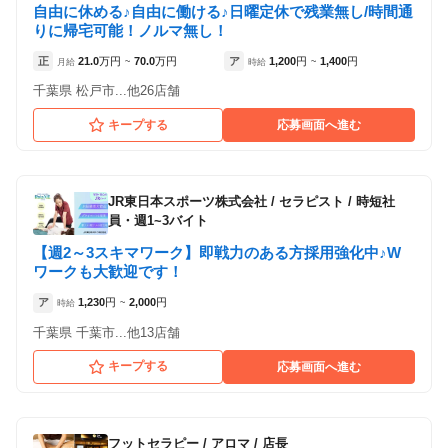
自由に休める♪自由に働ける♪日曜定休で残業無し/時間通
りに帰宅可能！ノルマ無し！
正
21.0
万円
70.0
万円
ア
1,200
円
1,400
円
月給
~
時給
~
千葉県 松戸市...他26店舗
キープする
応募画面へ進む
JR東日本スポーツ株式会社
/
セラピスト / 時短社
員・週1~3バイト
【週2～3スキマワーク】即戦力のある方採用強化中♪W
ワークも大歓迎です！
ア
1,230
円
2,000
円
時給
~
千葉県 千葉市...他13店舗
キープする
応募画面へ進む
フットセラピー
/
アロマ / 店長