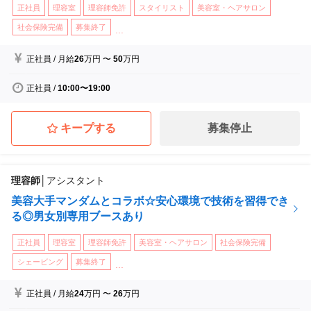
正社員
理容室
理容師免許
スタイリスト
美容室・ヘアサロン
社会保険完備
募集終了
...
正社員
/
月給
26
万円
〜
50
万円
正社員
/
10:00〜19:00
キープする
募集停止
理容師
│
アシスタント
美容大手マンダムとコラボ☆安心環境で技術を習得でき
る◎男女別専用ブースあり
正社員
理容室
理容師免許
美容室・ヘアサロン
社会保険完備
シェービング
募集終了
...
正社員
/
月給
24
万円
〜
26
万円