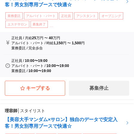
客！男女別専用ブースで快適☆
業務委託
アルバイト・パート
正社員
アシスタント
オープニング
エステサロン
募集終了
...
正社員
/
月給
25
万円
〜
40
万円
アルバイト・パート
/
時給
1,150
円
〜
1,500
円
業務委託
/
完全歩合
正社員
/
10:00〜19:00
アルバイト・パート
/
10:00〜19:00
業務委託
/
10:00〜19:00
キープする
募集停止
理容師
│
スタイリスト
【美容大手マンダム×サロン】独自のデータで安定入
客！男女別専用ブースで快適☆