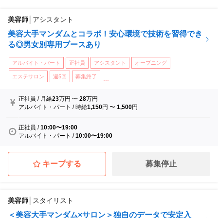
美容師
│
アシスタント
美容大手マンダムとコラボ！安心環境で技術を習得でき
る◎男女別専用ブースあり
アルバイト・パート
正社員
アシスタント
オープニング
エステサロン
週5回
募集終了
...
正社員
/
月給
23
万円
〜
28
万円
アルバイト・パート
/
時給
1,150
円
〜
1,500
円
正社員
/
10:00〜19:00
アルバイト・パート
/
10:00〜19:00
キープする
募集停止
美容師
│
スタイリスト
＜美容大手マンダム×サロン＞独自のデータで安定入